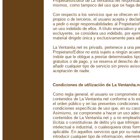
Propietario/Editor de La Ventanita.net responsab
mismos, como tampoco del uso que se haga de 
Con respecto a los servicios que se ofrecen en 
propios o de terceros, el usuario acepta y decl
a pedir o exigir responsabilidades al Propietario
un uso indebido de ellos. A título enunciativo y 
excluyente, se considera uso indebido, por eje
material dirigido única y exclusivamente para ad
La Ventanita.net es privado, pertenece a una pe
Propietario/Editor no está sujeto a ningún acuer
índole que le obligue a prestar determinados tip
gratuitos o de pago, y se reserva el derecho de 
añadir cualquier tipo de servicio sin previo aviso
aceptación de nadie.
Condiciones de utilización de La Ventanita.n
Como regla general, el usuario se compromete a u
contenidos de La Ventanita.net conforme a lo est
el orden público y en las presentes condiciones
condiciones específicas de uso que, en su caso,
Asimismo, se compromete a hacer un uso adecu
contenidos de La Ventanita.net y a no emplearlo
ilícitas o constitutivas de delito y/o que infrinj
intelectual e industrial, o cualesquiera otras fo
aplicable. En aquellos servicios que por su natu
introducir cualquier tipo de información, element