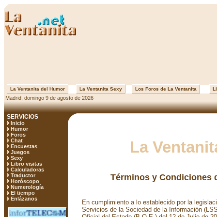
La Ventanita del Humor
La Ventanita Sexy
Los Foros de La Ventanita
Li
Madrid, domingo 9 de agosto de 2026
SERVICIOS
Inicio
Humor
Foros
Chat
La Ventanit
Encuestas
Juegos
Sexy
Libro visitas
Calculadoras
Traductor
Términos y Condiciones 
Horóscopo
Numerología
El tiempo
Enlázanos
En cumplimiento a lo establecido por la legislac
Servicios de la Sociedad de la Información (LSS
Oficial del Estado (B.O.E.) del 12 de Julio de 20