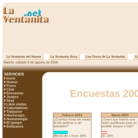
La Ventanita del Humor
La Ventanita Sexy
Los Foros de La Ventanita
Li
Madrid, sábado 8 de agosto de 2026
SERVICIOS
Inicio
Humor
Foros
Chat
Encuestas 20
Encuestas
Juegos
Sexy
Libro visitas
Calculadoras
Traductor
Horóscopo
Febrero 2003
Marzo 2003
Numerología
¿Cuántas horas de media
¿Crees que habría una
El tiempo
al día dedicas a ver
razón justificada para un
Enlázanos
televisión?
posible ataque a Irak?
Menos de 1 hora: 46%
Sí: 18%