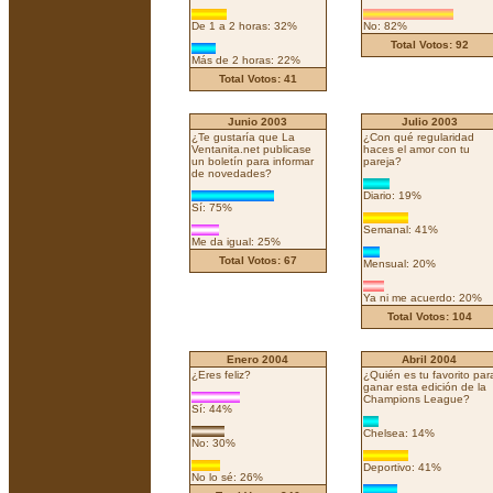
De 1 a 2 horas: 32%
No: 82%
Total Votos: 92
Más de 2 horas: 22%
Total Votos: 41
Junio 2003
Julio 2003
¿Te gustaría que La
¿Con qué regularidad
Ventanita.net publicase
haces el amor con tu
un boletín para informar
pareja?
de novedades?
Diario: 19%
Sí: 75%
Semanal: 41%
Me da igual: 25%
Total Votos: 67
Mensual: 20%
Ya ni me acuerdo: 20%
Total Votos: 104
Enero 2004
Abril 2004
¿Eres feliz?
¿Quién es tu favorito par
ganar esta edición de la
Champions League?
Sí: 44%
Chelsea: 14%
No: 30%
Deportivo: 41%
No lo sé: 26%