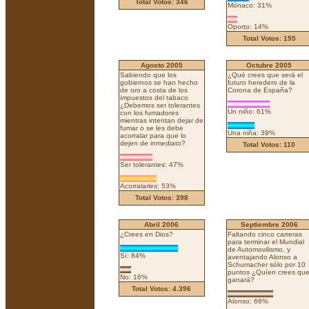
Total Votos: 346
Mónaco: 31%
Oporto: 14%
Total Votos: 155
Agosto 2005
Octubre 2005
Sabiendo que los
¿Qué crees que será el
gobiernos se han hecho
futuro heredero de la
de oro a costa de los
Corona de España?
impuestos del tabaco
¿Debemos ser tolerantes
Un niño: 61%
con los fumadores
mientras intentan dejar de
fumar o se les debe
Una niña: 39%
acorralar para que lo
dejen de inmediato?
Total Votos: 110
Ser tolerantes: 47%
Acorralarles: 53%
Total Votos: 398
Abril 2006
Septiembre 2006
¿Crees en Dios?
Faltando cinco carreras
para terminar el Mundial
de Automovilismo, y
Sí: 84%
aventajando Alonso a
Schumacher sólo por 10
puntos ¿Quíen crees qu
No: 16%
ganará?
Total Votos: 4.396
Alonso: 66%