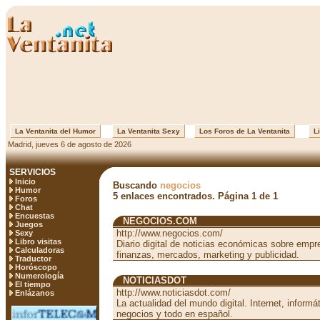
La Ventanita del Humor
La Ventanita Sexy
Los Foros de La Ventanita
Li
Madrid, jueves 6 de agosto de 2026
SERVICIOS
Inicio
Buscando
negocios
Humor
5 enlaces encontrados. Página 1 de 1
Foros
Chat
Encuestas
NEGOCIOS.COM
Juegos
http://www.negocios.com/
Sexy
Libro visitas
Diario digital de noticias económicas sobre empre
Calculadoras
finanzas, mercados, marketing y publicidad.
Traductor
Horóscopo
Numerología
NOTICIASDOT
El tiempo
http://www.noticiasdot.com/
Enlázanos
La actualidad del mundo digital. Internet, informá
negocios y todo en español.