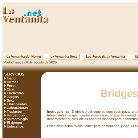
La Ventanita del Humor
La Ventanita Sexy
Los Foros de La Ventanita
Li
Madrid, jueves 6 de agosto de 2026
SERVICIOS
Inicio
Humor
Foros
Chat
Bridges
Encuestas
Juegos
Sexy
Libro visitas
Calculadoras
Traductor
Instrucciones:
El objetivo del juego es conseguir trazar una l
Horóscopo
tablero antes de que nuestro adversario consiga atravesarlo 
Numerología
debemos hacer click en los cuadros blancos para convertirlo
El tiempo
Pulse en el botón "New Game" para comenzar el juego. El sie
Enlázanos