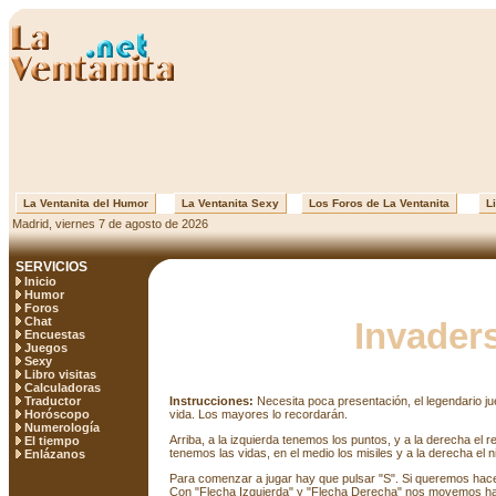
La Ventanita del Humor
La Ventanita Sexy
Los Foros de La Ventanita
Li
Madrid, viernes 7 de agosto de 2026
SERVICIOS
Inicio
Humor
Foros
Chat
Invader
Encuestas
Juegos
Sexy
Libro visitas
Calculadoras
Traductor
Instrucciones:
Necesita poca presentación, el legendario j
Horóscopo
vida. Los mayores lo recordarán.
Numerología
Arriba, a la izquierda tenemos los puntos, y a la derecha el re
El tiempo
tenemos las vidas, en el medio los misiles y a la derecha el 
Enlázanos
Para comenzar a jugar hay que pulsar "S". Si queremos hac
Con "Flecha Izquierda" y "Flecha Derecha" nos movemos hac