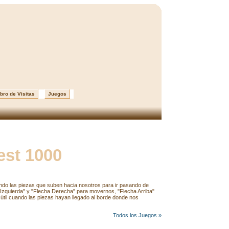
bro de Visitas
Juegos
st 1000
ando las piezas que suben hacia nosotros para ir pasando de
a Izquierda" y "Flecha Derecha" para movernos, "Flecha Arriba"
á útil cuando las piezas hayan llegado al borde donde nos
Todos los Juegos »