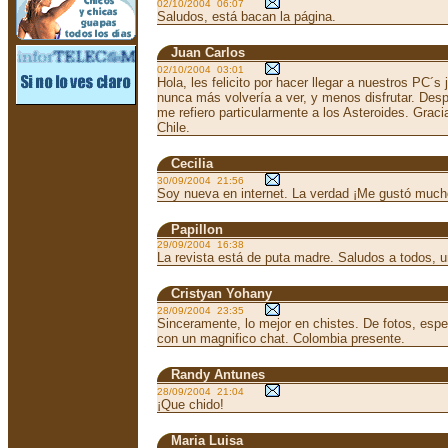
02/10/2004 06:07
Saludos, está bacan la página.
Juan Carlos
02/10/2004 03:01
Hola, les felicito por hacer llegar a nuestros PC´
nunca más volvería a ver, y menos disfrutar. Des
me refiero particularmente a los Asteroides. Grac
Chile.
Cecilia
30/09/2004 21:56
Soy nueva en internet. La verdad ¡Me gustó mucho 
Papillon
29/09/2004 16:38
La revista está de puta madre. Saludos a todos, u
Cristyan Yohany
28/09/2004 23:35
Sinceramente, lo mejor en chistes. De fotos, espe
con un magnifico chat. Colombia presente.
Randy Antunes
28/09/2004 21:04
¡Que chido!
Maria Luisa