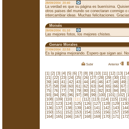
28/09/2004 20:40
La verdad es que su página es buenísima. Quisie
otros paises del mundo se conectaran conmigo o 
intercambiar ideas. Muchas felicitaciones. Gracias 
Moisés
28/09/2004 01:10
Las mejores fotos, los mejores chistes.
Genaro Morales
27/09/2004 22:53
Es la página mejorando. Espero que sigan asi. N
Subir
Anterior
[1]
[2]
[3]
[4]
[5]
[6]
[7]
[8]
[9]
[10]
[11]
[12]
[13]
[14
[21]
[22]
[23]
[24]
[25]
[26]
[27]
[28]
[29]
[30]
[31]
[39]
[40]
[41]
[42]
[43]
[44]
[45]
[46]
[47]
[48]
[49]
[57]
[58]
[59]
[60]
[61]
[62]
[63]
[64]
[65]
[66]
[67]
[75]
[76]
[77]
[78]
[79]
[80]
[81]
[82]
[83]
[84]
[85]
[93]
[94]
[95]
[96]
[97]
[98]
[99]
[100]
[101]
[102]
[
[108]
[109]
[110]
[111]
[112]
[113]
[114]
[115]
[116]
[122]
[123]
[124]
[125]
[126]
[127]
[128]
[129]
[130
[136]
[137]
[138]
[139]
[140]
[141]
[142]
[143]
[144
[150]
[151]
[152]
[153]
[154]
[155]
[156]
[157]
[158
[164]
[165]
[166]
[167]
[168]
[169]
[170]
[171]
[172