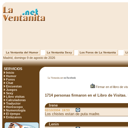
La Ventanita del Humor
La Ventanita Sexy
Los Foros de La Ventanita
Li
Madrid, domingo 9 de agosto de 2026
SERVICIOS
Inicio
Humor
La Ventanita.net
on Facebook
Foros
Chat
Encuestas
Firmar en el libro de vis
Juegos
Sexy
1714 personas firmaron en el Libro de Visitas.
Libro visitas
Calculadoras
Traductor
Irene
Horóscopo
Numerología
02/10/2004 19:53
Los chistes estan de puta madre.
El tiempo
Enlázanos
Lenin