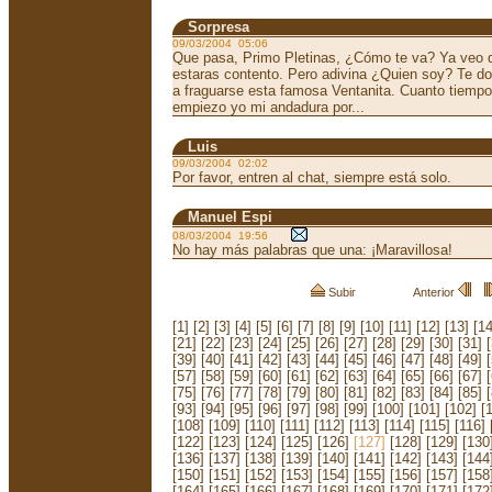
Sorpresa
09/03/2004 05:06
Que pasa, Primo Pletinas, ¿Cómo te va? Ya veo qu
estaras contento. Pero adivina ¿Quien soy? Te d
a fraguarse esta famosa Ventanita. Cuanto tiemp
empiezo yo mi andadura por...
Luis
09/03/2004 02:02
Por favor, entren al chat, siempre está solo.
Manuel Espi
08/03/2004 19:56
No hay más palabras que una: ¡Maravillosa!
Subir
Anterior
[1]
[2]
[3]
[4]
[5]
[6]
[7]
[8]
[9]
[10]
[11]
[12]
[13]
[14
[21]
[22]
[23]
[24]
[25]
[26]
[27]
[28]
[29]
[30]
[31]
[39]
[40]
[41]
[42]
[43]
[44]
[45]
[46]
[47]
[48]
[49]
[57]
[58]
[59]
[60]
[61]
[62]
[63]
[64]
[65]
[66]
[67]
[75]
[76]
[77]
[78]
[79]
[80]
[81]
[82]
[83]
[84]
[85]
[93]
[94]
[95]
[96]
[97]
[98]
[99]
[100]
[101]
[102]
[
[108]
[109]
[110]
[111]
[112]
[113]
[114]
[115]
[116]
[122]
[123]
[124]
[125]
[126]
[127]
[128]
[129]
[130
[136]
[137]
[138]
[139]
[140]
[141]
[142]
[143]
[144
[150]
[151]
[152]
[153]
[154]
[155]
[156]
[157]
[158
[164]
[165]
[166]
[167]
[168]
[169]
[170]
[171]
[172