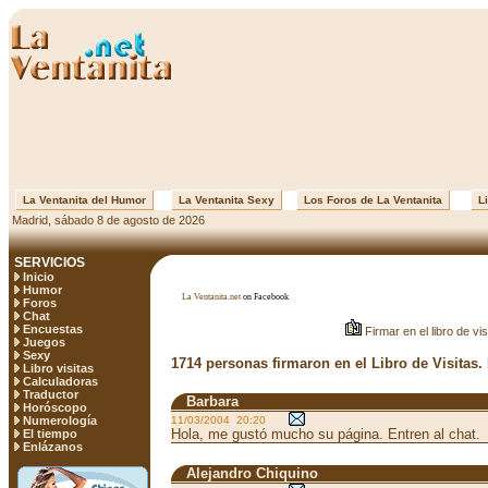
La Ventanita del Humor
La Ventanita Sexy
Los Foros de La Ventanita
Li
Madrid, sábado 8 de agosto de 2026
SERVICIOS
Inicio
Humor
La Ventanita.net
on Facebook
Foros
Chat
Encuestas
Firmar en el libro de vis
Juegos
Sexy
1714 personas firmaron en el Libro de Visitas.
Libro visitas
Calculadoras
Traductor
Barbara
Horóscopo
Numerología
11/03/2004 20:20
Hola, me gustó mucho su página. Entren al chat.
El tiempo
Enlázanos
Alejandro Chiquino