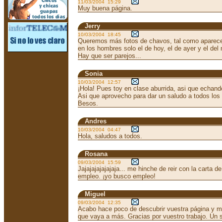
11/03/2004 15:29
Muy buena página.
Jerry
10/03/2004 18:45
Queremos más fotos de chavos, tal como aparece
en los hombres solo el de hoy, el de ayer y el del
Hay que ser parejos...
Sonia
10/03/2004 12:57
¡Hola! Pues toy en clase aburrida, asi que echand
Asi que aprovecho para dar un saludo a todos los
Besos.
Andres
10/03/2004 04:47
Hola, saludos a todos.
Rosana
09/03/2004 15:59
Jajajajajajajaja... me hinche de reir con la carta
empleo. ¡yo busco empleo!
Miguel
09/03/2004 12:35
Acabo hace poco de descubrir vuestra página y 
que vaya a más. Gracias por vuestro trabajo. Un 