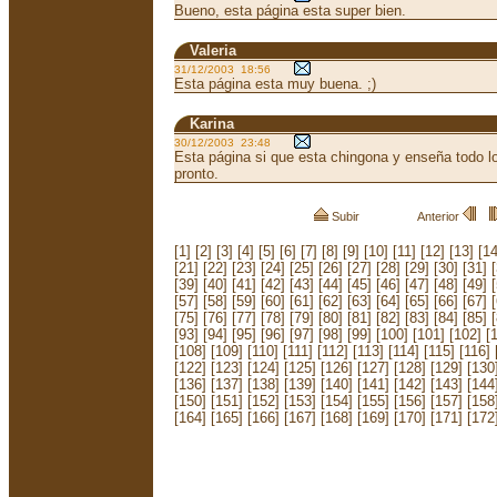
Bueno, esta página esta super bien.
Valeria
31/12/2003 18:56
Esta página esta muy buena. ;)
Karina
30/12/2003 23:48
Esta página si que esta chingona y enseña todo l
pronto.
Subir
Anterior
[1]
[2]
[3]
[4]
[5]
[6]
[7]
[8]
[9]
[10]
[11]
[12]
[13]
[14
[21]
[22]
[23]
[24]
[25]
[26]
[27]
[28]
[29]
[30]
[31]
[39]
[40]
[41]
[42]
[43]
[44]
[45]
[46]
[47]
[48]
[49]
[57]
[58]
[59]
[60]
[61]
[62]
[63]
[64]
[65]
[66]
[67]
[75]
[76]
[77]
[78]
[79]
[80]
[81]
[82]
[83]
[84]
[85]
[93]
[94]
[95]
[96]
[97]
[98]
[99]
[100]
[101]
[102]
[
[108]
[109]
[110]
[111]
[112]
[113]
[114]
[115]
[116]
[122]
[123]
[124]
[125]
[126]
[127]
[128]
[129]
[130
[136]
[137]
[138]
[139]
[140]
[141]
[142]
[143]
[144
[150]
[151]
[152]
[153]
[154]
[155]
[156]
[157]
[158
[164]
[165]
[166]
[167]
[168]
[169]
[170]
[171]
[172