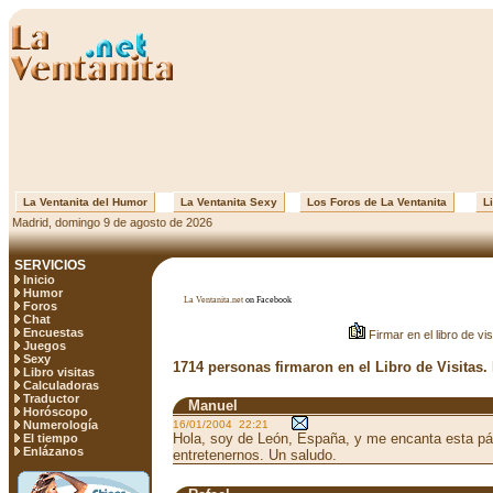
La Ventanita del Humor
La Ventanita Sexy
Los Foros de La Ventanita
Li
Madrid, domingo 9 de agosto de 2026
SERVICIOS
Inicio
Humor
La Ventanita.net
on Facebook
Foros
Chat
Encuestas
Firmar en el libro de vis
Juegos
Sexy
1714 personas firmaron en el Libro de Visitas.
Libro visitas
Calculadoras
Traductor
Manuel
Horóscopo
Numerología
16/01/2004 22:21
Hola, soy de León, España, y me encanta esta pá
El tiempo
Enlázanos
entretenernos. Un saludo.