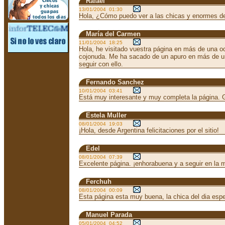
Rafael
13/01/2004 01:30
Hola, ¿Cómo puedo ver a las chicas y enormes d
María del Carmen
11/01/2004 18:25
Hola, he visitado vuestra página en más de una o
cojonuda. Me ha sacado de un apuro en más de u
seguir con ello.
Fernando Sanchez
10/01/2004 03:41
Está muy interesante y muy completa la página. G
Estela Muller
08/01/2004 19:03
¡Hola, desde Argentina felicitaciones por el sitio!
Edel
08/01/2004 07:39
Excelente página. ¡enhorabuena y a seguir en la 
Ferchuh
08/01/2004 00:09
Esta página esta muy buena, la chica del dia espec
Manuel Parada
05/01/2004 04:52