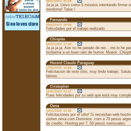
06/02/2003 00:08
Ja ja ja. Llevo como 5 minutos intentando firmar el
riendome! Talue !
Fernando
05/02/2003 08:06
Felicidades por el trabajo realizado.
Chispita
04/02/2003 17:08
Ja ja ja ja. Aún no he parado de reir... me lo he 
invitarme a un buen rato de humor. Muack. Chispi
Hurard Claude Paraguay
17/01/2003 10:46
Felicitacion de este sitio, muy lindo trabajo. Salu
latinos.
Cristopher
16/01/2003 02:37
Pues felicidades por su web que está muy comple
Oexa
16/01/2003 02:36
Felicitaciones por el sitio! Si necesitan web hosti
visiten oexa.com Dominios .com a 70 pesos argenti
de credito. Hosting por 7, 50 pesos mensuales.