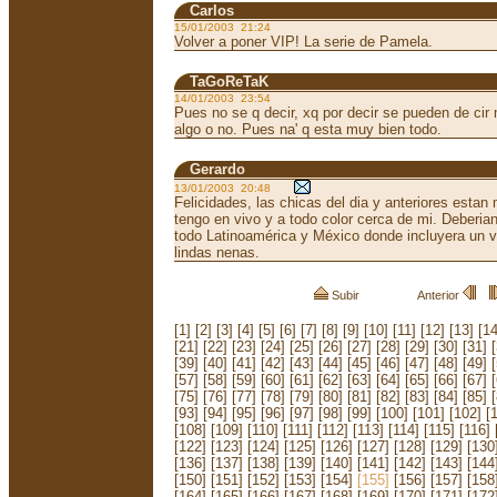
Carlos
15/01/2003 21:24
Volver a poner VIP! La serie de Pamela.
TaGoReTaK
14/01/2003 23:54
Pues no se q decir, xq por decir se pueden de cir
algo o no. Pues na' q esta muy bien todo.
Gerardo
13/01/2003 20:48
Felicidades, las chicas del dia y anteriores estan
tengo en vivo y a todo color cerca de mi. Deberia
todo Latinoamérica y México donde incluyera un vi
lindas nenas.
Subir
Anterior
[1]
[2]
[3]
[4]
[5]
[6]
[7]
[8]
[9]
[10]
[11]
[12]
[13]
[14
[21]
[22]
[23]
[24]
[25]
[26]
[27]
[28]
[29]
[30]
[31]
[39]
[40]
[41]
[42]
[43]
[44]
[45]
[46]
[47]
[48]
[49]
[57]
[58]
[59]
[60]
[61]
[62]
[63]
[64]
[65]
[66]
[67]
[75]
[76]
[77]
[78]
[79]
[80]
[81]
[82]
[83]
[84]
[85]
[93]
[94]
[95]
[96]
[97]
[98]
[99]
[100]
[101]
[102]
[
[108]
[109]
[110]
[111]
[112]
[113]
[114]
[115]
[116]
[122]
[123]
[124]
[125]
[126]
[127]
[128]
[129]
[130
[136]
[137]
[138]
[139]
[140]
[141]
[142]
[143]
[144
[150]
[151]
[152]
[153]
[154]
[155]
[156]
[157]
[158
[164]
[165]
[166]
[167]
[168]
[169]
[170]
[171]
[172