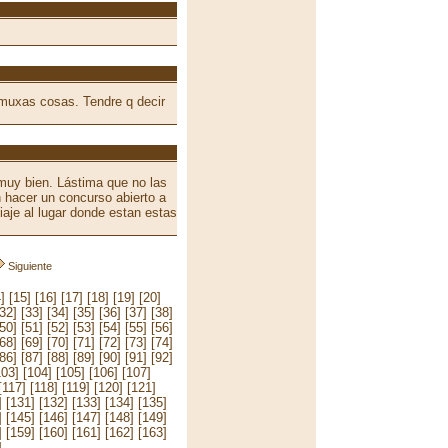
 muxas cosas. Tendre q decir
 muy bien. Lástima que no las
n hacer un concurso abierto a
aje al lugar donde estan estas
Siguiente
]
[15]
[16]
[17]
[18]
[19]
[20]
[32]
[33]
[34]
[35]
[36]
[37]
[38]
[50]
[51]
[52]
[53]
[54]
[55]
[56]
[68]
[69]
[70]
[71]
[72]
[73]
[74]
[86]
[87]
[88]
[89]
[90]
[91]
[92]
103]
[104]
[105]
[106]
[107]
[117]
[118]
[119]
[120]
[121]
]
[131]
[132]
[133]
[134]
[135]
]
[145]
[146]
[147]
[148]
[149]
]
[159]
[160]
[161]
[162]
[163]
]