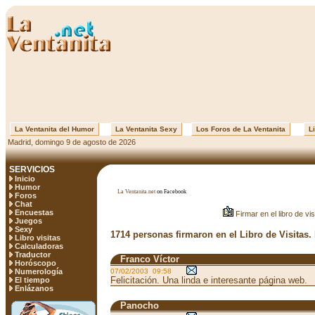
La Ventanita del Humor
La Ventanita Sexy
Los Foros de La Ventanita
Li
Madrid, domingo 9 de agosto de 2026
SERVICIOS
Inicio
Humor
La Ventanita.net
on Facebook
Foros
Chat
Encuestas
Firmar en el libro de vis
Juegos
Sexy
1714 personas firmaron en el Libro de Visitas.
Libro visitas
Calculadoras
Traductor
Franco Víctor
Horóscopo
Numerología
07/02/2003 09:58
Felicitación. Una linda e interesante página web.
El tiempo
Enlázanos
Panocho