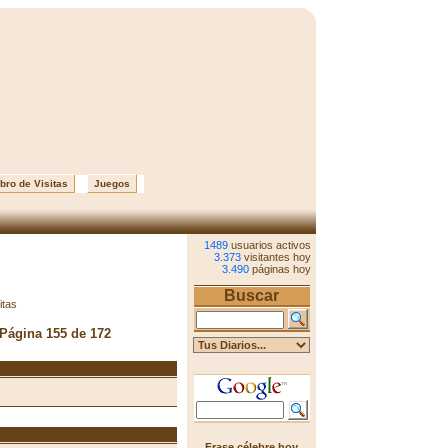
bro de Visitas
Juegos
1489
usuarios activos
3.373
visitantes hoy
3.490
páginas hoy
Buscar
itas
 Página 155 de 172
Frase célebre hoy