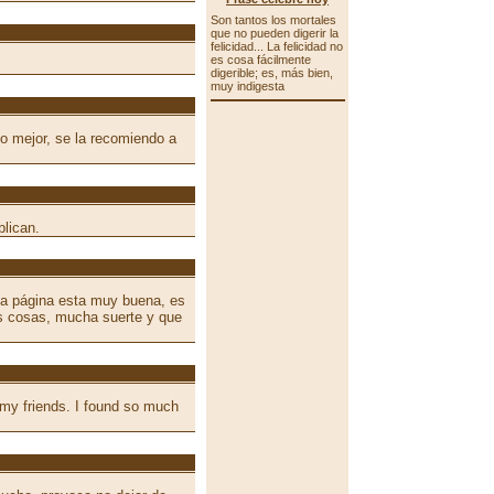
Son tantos los mortales
que no pueden digerir la
felicidad... La felicidad no
es cosa fácilmente
digerible; es, más bien,
muy indigesta
o mejor, se la recomiendo a
blican.
ta página esta muy buena, es
s cosas, mucha suerte y que
 my friends. I found so much