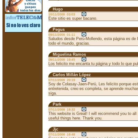
Hugo
10/11/2006 03:03
Este sitio es super bacano.
Pegus
09/11/2006 01:11
Saludos desde Perú-Mollendo, esta página es de l
todo el mundo, gracias.
Miguelina Ramos
08/11/2006 19:45
Los felicito me encanta tu página y todo lo que pu
Carlos Millán López
07/11/2006 20:19
Soy de Colasay-Jaen-Perú, Les felicito porque es
entretenida, creo es completa, se aprende mucha
siga.
Park
07/11/2006 18:32
This website is Great! I will recommend you to all
useful things here. Thank you.
Jjc
07/11/2006 16:48