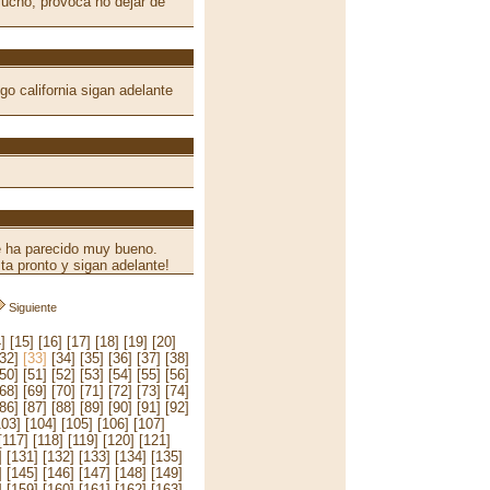
cho, provoca no dejar de
o california sigan adelante
e ha parecido muy bueno.
ta pronto y sigan adelante!
Siguiente
]
[15]
[16]
[17]
[18]
[19]
[20]
[32]
[33]
[34]
[35]
[36]
[37]
[38]
[50]
[51]
[52]
[53]
[54]
[55]
[56]
[68]
[69]
[70]
[71]
[72]
[73]
[74]
[86]
[87]
[88]
[89]
[90]
[91]
[92]
103]
[104]
[105]
[106]
[107]
[117]
[118]
[119]
[120]
[121]
]
[131]
[132]
[133]
[134]
[135]
]
[145]
[146]
[147]
[148]
[149]
]
[159]
[160]
[161]
[162]
[163]