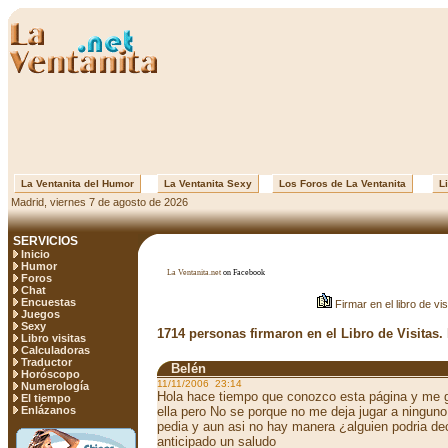
La Ventanita del Humor
La Ventanita Sexy
Los Foros de La Ventanita
Li
Madrid, viernes 7 de agosto de 2026
SERVICIOS
Inicio
Humor
La Ventanita.net
on Facebook
Foros
Chat
Encuestas
Firmar en el libro de vis
Juegos
Sexy
1714 personas firmaron en el Libro de Visitas.
Libro visitas
Calculadoras
Traductor
Belén
Horóscopo
11/11/2006 23:14
Numerología
Hola hace tiempo que conozco esta página y me g
El tiempo
Enlázanos
ella pero No se porque no me deja jugar a ninguno
pedia y aun asi no hay manera ¿alguien podria de
anticipado un saludo