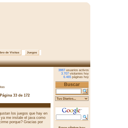
bro de Visitas
Juegos
3887
usuarios activos
3.707
visitantes hoy
6.465
páginas hoy
Buscar
itas
 Página 33 de 172
ustan los juegos que hay en
 ya me instale el java como
cirme porque? Gracias por
Frase célebre hoy