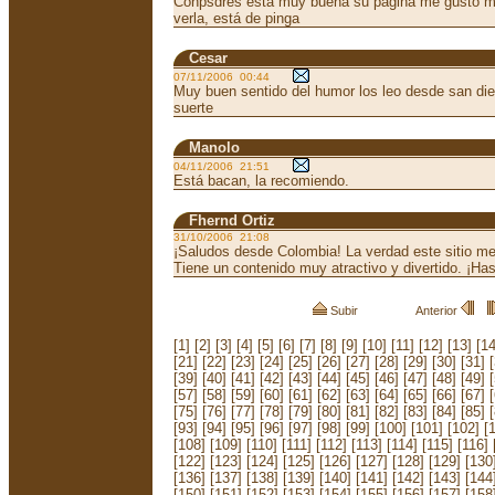
Conpsdres esta muy buena su página me gusto mu
verla, está de pinga
Cesar
07/11/2006 00:44
Muy buen sentido del humor los leo desde san dieg
suerte
Manolo
04/11/2006 21:51
Está bacan, la recomiendo.
Fhernd Ortiz
31/10/2006 21:08
¡Saludos desde Colombia! La verdad este sitio m
Tiene un contenido muy atractivo y divertido. ¡Has
Subir
Anterior
[1]
[2]
[3]
[4]
[5]
[6]
[7]
[8]
[9]
[10]
[11]
[12]
[13]
[14
[21]
[22]
[23]
[24]
[25]
[26]
[27]
[28]
[29]
[30]
[31]
[39]
[40]
[41]
[42]
[43]
[44]
[45]
[46]
[47]
[48]
[49]
[57]
[58]
[59]
[60]
[61]
[62]
[63]
[64]
[65]
[66]
[67]
[75]
[76]
[77]
[78]
[79]
[80]
[81]
[82]
[83]
[84]
[85]
[93]
[94]
[95]
[96]
[97]
[98]
[99]
[100]
[101]
[102]
[
[108]
[109]
[110]
[111]
[112]
[113]
[114]
[115]
[116]
[122]
[123]
[124]
[125]
[126]
[127]
[128]
[129]
[130
[136]
[137]
[138]
[139]
[140]
[141]
[142]
[143]
[144
[150]
[151]
[152]
[153]
[154]
[155]
[156]
[157]
[158