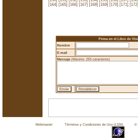
[164]
[165]
[166]
[167]
[168]
[169]
[170]
[171]
[172
Firma en el Libro de Visi
Nombre
E-mail
Mensaje
(Máximo: 255 caracteres)
Webmaster
Términos y Condiciones de Uso (LSSI)
© La 