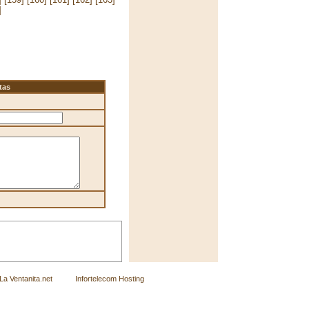
]
tas
Ventanita.net
Infortelecom Hosting