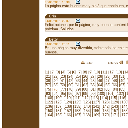
05/08/2005 15:38
La página esta buenísima y ojalá que continuen, 
Cris
04/08/2005 22:07
Felicitaciones por la página, muy buenos contenid
próxima. Saludos.
Betty
04/08/2005 20:11
Es una página muy divertida, sobretodo los chist
buenos.
Subir
Anterior
[1]
[2]
[3]
[4]
[5]
[6]
[7]
[8]
[9]
[10]
[11]
[12]
[13]
[14
[21]
[22]
[23]
[24]
[25]
[26]
[27]
[28]
[29]
[30]
[31]
[39]
[40]
[41]
[42]
[43]
[44]
[45]
[46]
[47]
[48]
[49]
[57]
[58]
[59]
[60]
[61]
[62]
[63]
[64]
[65]
[66]
[67]
[75]
[76]
[77]
[78]
[79]
[80]
[81]
[82]
[83]
[84]
[85]
[93]
[94]
[95]
[96]
[97]
[98]
[99]
[100]
[101]
[102]
[
[108]
[109]
[110]
[111]
[112]
[113]
[114]
[115]
[116]
[122]
[123]
[124]
[125]
[126]
[127]
[128]
[129]
[130
[136]
[137]
[138]
[139]
[140]
[141]
[142]
[143]
[144
[150]
[151]
[152]
[153]
[154]
[155]
[156]
[157]
[158
[164]
[165]
[166]
[167]
[168]
[169]
[170]
[171]
[172