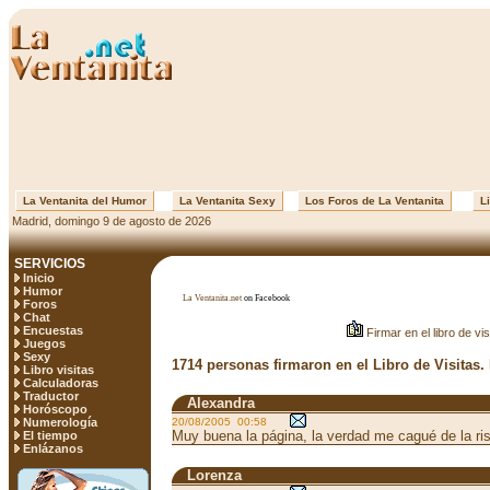
La Ventanita del Humor
La Ventanita Sexy
Los Foros de La Ventanita
Li
Madrid, domingo 9 de agosto de 2026
SERVICIOS
Inicio
Humor
La Ventanita.net
on Facebook
Foros
Chat
Encuestas
Firmar en el libro de vis
Juegos
Sexy
1714 personas firmaron en el Libro de Visitas.
Libro visitas
Calculadoras
Traductor
Alexandra
Horóscopo
Numerología
20/08/2005 00:58
Muy buena la página, la verdad me cagué de la ri
El tiempo
Enlázanos
Lorenza