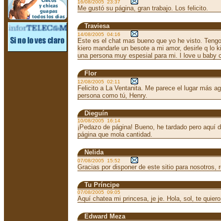
16/08/2005 23:37
Me gustó su página, gran trabajo. Los felicito.
Traviesa
14/08/2005 04:16
Este es el chat mas bueno que yo he visto. Teng
kiero mandarle un besote a mi amor, desirle q lo 
una persona muy espesial para mi. I love u baby c
Flor
12/08/2005 02:11
Felicito a La Ventanita. Me parece el lugar más a
persona como tú, Henry.
Dieguín
10/08/2005 16:14
¡Pedazo de página! Bueno, he tardado pero aquí de
página que mola cantidad.
Nelida
07/08/2005 15:52
Gracias por disponer de este sitio para nosotros,
Tu Príncipe
07/08/2005 09:05
Aquí chatea mi princesa, je je. Hola, sol, te quiero
Edward Meza