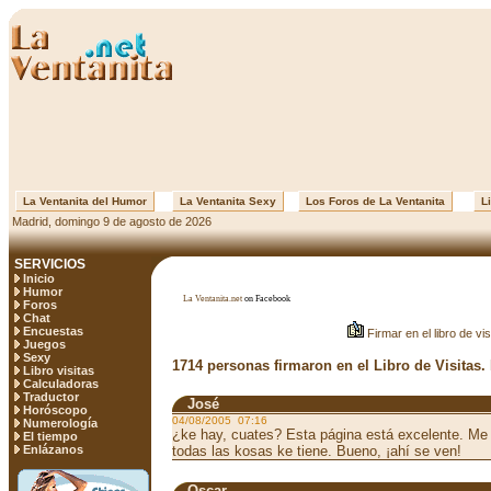
La Ventanita del Humor
La Ventanita Sexy
Los Foros de La Ventanita
Li
Madrid, domingo 9 de agosto de 2026
SERVICIOS
Inicio
Humor
La Ventanita.net
on Facebook
Foros
Chat
Encuestas
Firmar en el libro de vis
Juegos
Sexy
1714 personas firmaron en el Libro de Visitas.
Libro visitas
Calculadoras
Traductor
José
Horóscopo
04/08/2005 07:16
Numerología
¿ke hay, cuates? Esta página está excelente. Me
El tiempo
Enlázanos
todas las kosas ke tiene. Bueno, ¡ahí se ven!
Oscar