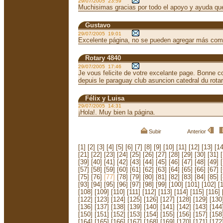
29/07/2005 23:59
Muchisimas gracias por todo el apoyo y ayuda que f
Gustavo
29/07/2005 19:01
Excelente página, no se pueden agregar más com
Rotary 4840
29/07/2005 17:46
Je vous felicite de votre excelante page. Bonne co
depuis le paraguay club asuncion catedral du rota
Félix y Luisa
29/07/2005 14:31
¡Hola!. Muy bien la página.
Subir
Anterior
[1]
[2]
[3]
[4]
[5]
[6]
[7]
[8]
[9]
[10]
[11]
[12]
[13]
[14
[21]
[22]
[23]
[24]
[25]
[26]
[27]
[28]
[29]
[30]
[31]
[39]
[40]
[41]
[42]
[43]
[44]
[45]
[46]
[47]
[48]
[49]
[57]
[58]
[59]
[60]
[61]
[62]
[63]
[64]
[65]
[66]
[67]
[75]
[76]
[77]
[78]
[79]
[80]
[81]
[82]
[83]
[84]
[85]
[93]
[94]
[95]
[96]
[97]
[98]
[99]
[100]
[101]
[102]
[
[108]
[109]
[110]
[111]
[112]
[113]
[114]
[115]
[116]
[122]
[123]
[124]
[125]
[126]
[127]
[128]
[129]
[130
[136]
[137]
[138]
[139]
[140]
[141]
[142]
[143]
[144
[150]
[151]
[152]
[153]
[154]
[155]
[156]
[157]
[158
[164]
[165]
[166]
[167]
[168]
[169]
[170]
[171]
[172