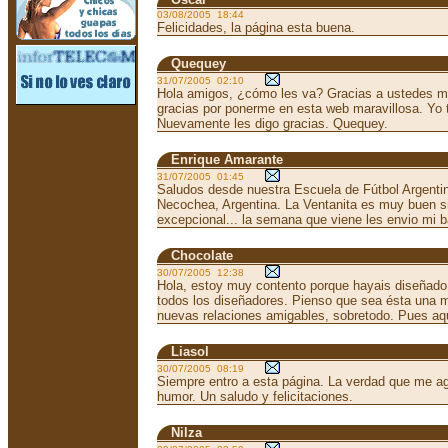
03/08/2005 18:44
Felicidades, la página esta buena.
Quequey
31/07/2005 02:10
Hola amigos, ¿cómo les va? Gracias a ustedes m
gracias por ponerme en esta web maravillosa. Yo 
Nuevamente les digo gracias. Quequey.
Enrique Amarante
31/07/2005 01:45
Saludos desde nuestra Escuela de Fútbol Argentin
Necochea, Argentina. La Ventanita es muy buen si
excepcional... la semana que viene les envio mi b
Chocolate
30/07/2005 12:38
Hola, estoy muy contento porque hayais diseñado es
todos los diseñadores. Pienso que sea ésta una 
nuevas relaciones amigables, sobretodo. Pues aq
Liasol
30/07/2005 08:19
Siempre entro a esta página. La verdad que me agr
humor. Un saludo y felicitaciones.
Nilza