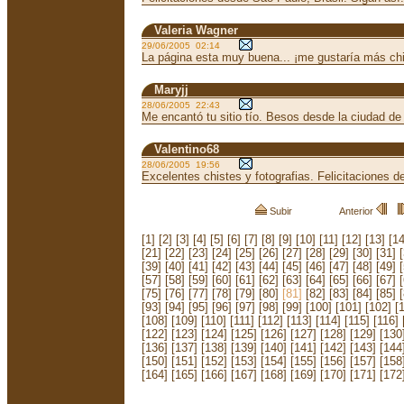
Valeria Wagner
29/06/2005 02:14
La página esta muy buena... ¡me gustaría más chi
Maryjj
28/06/2005 22:43
Me encantó tu sitio tío. Besos desde la ciudad de
Valentino68
28/06/2005 19:56
Excelentes chistes y fotografias. Felicitaciones 
Subir
Anterior
[1]
[2]
[3]
[4]
[5]
[6]
[7]
[8]
[9]
[10]
[11]
[12]
[13]
[14
[21]
[22]
[23]
[24]
[25]
[26]
[27]
[28]
[29]
[30]
[31]
[39]
[40]
[41]
[42]
[43]
[44]
[45]
[46]
[47]
[48]
[49]
[57]
[58]
[59]
[60]
[61]
[62]
[63]
[64]
[65]
[66]
[67]
[75]
[76]
[77]
[78]
[79]
[80]
[81]
[82]
[83]
[84]
[85]
[93]
[94]
[95]
[96]
[97]
[98]
[99]
[100]
[101]
[102]
[
[108]
[109]
[110]
[111]
[112]
[113]
[114]
[115]
[116]
[122]
[123]
[124]
[125]
[126]
[127]
[128]
[129]
[130
[136]
[137]
[138]
[139]
[140]
[141]
[142]
[143]
[144
[150]
[151]
[152]
[153]
[154]
[155]
[156]
[157]
[158
[164]
[165]
[166]
[167]
[168]
[169]
[170]
[171]
[172