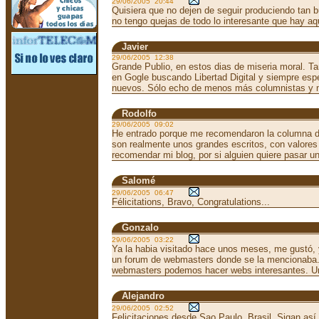
29/06/2005 20:44
Quisiera que no dejen de seguir produciendo tan b
no tengo quejas de todo lo interesante que hay aq
Javier
29/06/2005 12:38
Grande Publio, en estos dias de miseria moral. Ta
en Gogle buscando Libertad Digital y siempre espe
nuevos. Sólo echo de menos más columnistas y m
Rodolfo
29/06/2005 09:02
He entrado porque me recomendaron la columna de
son realmente unos grandes escritos, con valores 
recomendar mi blog, por si alguien quiere pasar un
Salomé
29/06/2005 06:47
Félicitations, Bravo, Congratulations...
Gonzalo
29/06/2005 03:22
Ya la habia visitado hace unos meses, me gustó, 
un forum de webmasters donde se la mencionaba
webmasters podemos hacer webs interesantes. Un
Alejandro
29/06/2005 02:52
Felicitaciones desde Sao Paulo, Brasil. Sigan así.