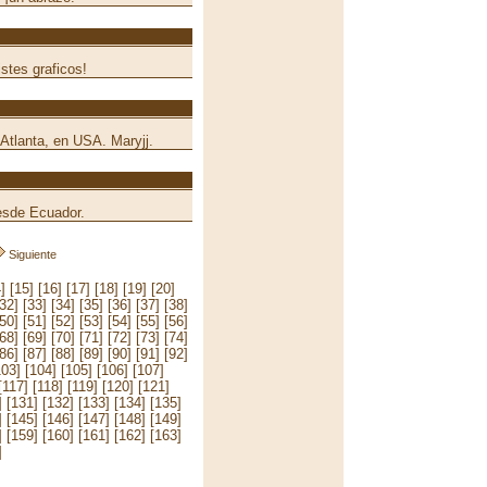
stes graficos!
 Atlanta, en USA. Maryjj.
desde Ecuador.
Siguiente
]
[15]
[16]
[17]
[18]
[19]
[20]
[32]
[33]
[34]
[35]
[36]
[37]
[38]
[50]
[51]
[52]
[53]
[54]
[55]
[56]
[68]
[69]
[70]
[71]
[72]
[73]
[74]
[86]
[87]
[88]
[89]
[90]
[91]
[92]
103]
[104]
[105]
[106]
[107]
[117]
[118]
[119]
[120]
[121]
]
[131]
[132]
[133]
[134]
[135]
]
[145]
[146]
[147]
[148]
[149]
]
[159]
[160]
[161]
[162]
[163]
]