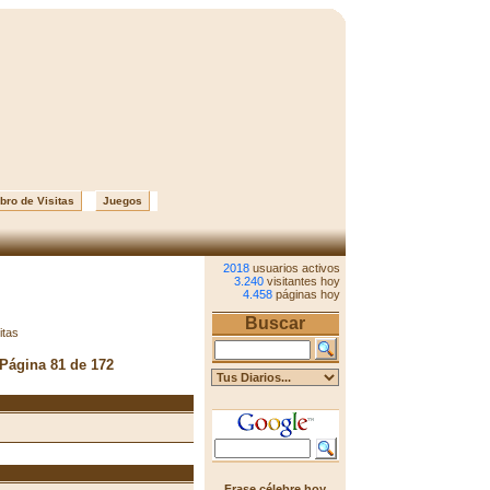
bro de Visitas
Juegos
2018
usuarios activos
3.240
visitantes hoy
4.458
páginas hoy
Buscar
itas
 Página 81 de 172
Frase célebre hoy