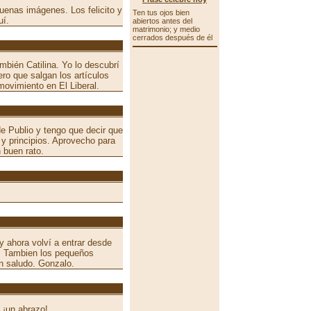
uenas imágenes. Los felicito y
Ten tus ojos bien
uí.
abiertos antes del
matrimonio; y medio
cerrados después de él
mbién Catilina. Yo lo descubrí
ro que salgan los artículos
ovimiento en El Liberal.
 Publio y tengo que decir que
y principios. Aprovecho para
 buen rato.
y ahora volví a entrar desde
. Tambien los pequeños
 saludo. Gonzalo.
 ¡un abrazo!