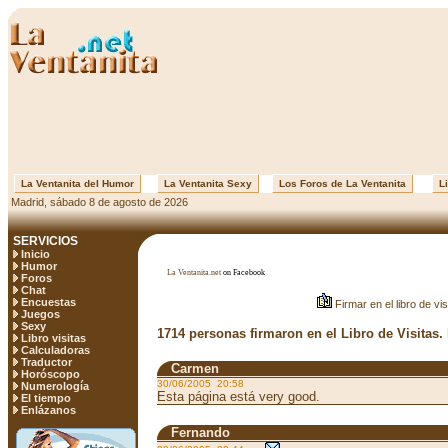
La Ventanita del Humor
La Ventanita Sexy
Los Foros de La Ventanita
Li
Madrid, sábado 8 de agosto de 2026
SERVICIOS
Inicio
Humor
La Ventanita.net
on Facebook
Foros
Chat
Encuestas
Firmar en el libro de vis
Juegos
Sexy
1714 personas firmaron en el Libro de Visitas.
Libro visitas
Calculadoras
Traductor
Carmen
Horóscopo
30/06/2005 20:58
Numerología
Esta página está very good.
El tiempo
Enlázanos
Fernando