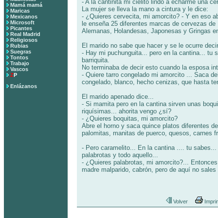
- A la cantinita mi cielito lindo a echarme una ce
Mamá mamá
La mujer se lleva la mano a cintura y le dice:
Maricas
- ¿Quieres cervecita, mi amorcito? - Y en eso abr
Mexicanos
Microsoft
le enseña 25 diferentes marcas de cervezas de 
Picantes
Alemanas, Holandesas, Japonesas y Gringas en 
Real Madrid
Religiosos
El marido no sabe que hacer y se le ocurre decir
Rubias
Suegras
- Hay mi puchunguita... pero en la cantina... tu s
Tontos
barriquita.
Trabajo
No terminaba de decir esto cuando la esposa int
Vascos
- Quiere tarro congelado mi amorcito ... Saca de
Z
P
congelado, blanco, hecho cenizas, que hasta te
Enlázanos
El marido apenado dice...
- Si mamita pero en la cantina sirven unas boqu
riquísimas... ahorita vengo ¿sí?
- ¿Quieres boquitas, mi amorcito?
Abre el horno y saca quince platos diferentes d
palomitas, manitas de puerco, quesos, carnes frías
- Pero caramelito... En la cantina .... tu sabes..
palabrotas y todo aquello...
- ¿Quieres palabrotas, mi amorcito?... Entonces
madre malparido, cabrón, pero de aquí no sales ¡
Volver
Impri