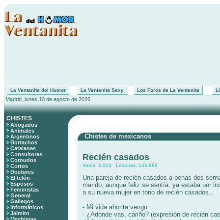
La Ventanita del Humor
La Ventanita Sexy
Los Foros de La Ventanita
Li
Madrid, lunes 10 de agosto de 2026
CHISTES
Abogados
Animales
Chistes de mexicanos
Argentinos
Borrachos
Catalanes
Consultores
Recién casados
Cornudos
Votos: 5.004 Lecturas: 145.889
Cortos
Doctores
Una pareja de recién casados a penas dos seman
El telón
Esposos
marido, aunque feliz se sentía, ya estaba por ir
Feministas
a su nueva mujer en tono de recién casados...
General
Gallegos
- Mi vida ahorita vengo .....
Informáticos
Jaimito
- ¿Adónde vas, cariño? (expresión de recién ca
Machistas