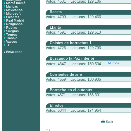
Votos: 4531 Lecturas: 129.186
Mamá mamá
Maricas
Mexicanos
Receta
Microsoft
Votos: 4709 Lecturas: 129.433
Picantes
Real Madrid
Religiosos
Llanto
Rubias
Suegras
Votos: 4591 Lecturas: 129.513
Tontos
Trabajo
Vascos
Chistes de borrachos 1
Z
P
Votos: 4726 Lecturas: 129.793
Enlázanos
Buscando la Paz interior
NUEVO
Votos: 4347 Lecturas: 130.504
Corrientes de aire
Votos: 4659 Lecturas: 130.905
Borracho en el autobús
Votos: 4571 Lecturas: 133.301
El reloj
Votos: 6344 Lecturas: 174.964
Subir
[1]