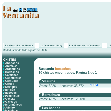
La Ventanita del Humor
La Ventanita Sexy
Los Foros de La Ventanita
Li
Madrid, sábado 8 de agosto de 2026
CHISTES
Abogados
Animales
Buscando
borrachos
Argentinos
Borrachos
10 chistes encontrados. Página 1 de 1
Catalanes
Consultores
Cornudos
50 euros
Cortos
NUEVO
Votos: 3226 Lecturas: 35.872
Doctores
El telón
Esposos
Borrachuzo
Feministas
General
Votos: 4875 Lecturas: 129.091
Gallegos
Informáticos
Jaimito
Los bandos
Machistas