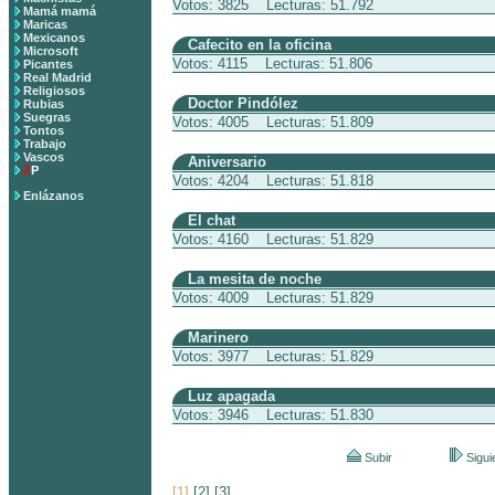
Votos: 3825 Lecturas: 51.792
Mamá mamá
Maricas
Mexicanos
Cafecito en la oficina
Microsoft
Votos: 4115 Lecturas: 51.806
Picantes
Real Madrid
Religiosos
Doctor Pindólez
Rubias
Suegras
Votos: 4005 Lecturas: 51.809
Tontos
Trabajo
Vascos
Aniversario
Z
P
Votos: 4204 Lecturas: 51.818
Enlázanos
El chat
Votos: 4160 Lecturas: 51.829
La mesita de noche
Votos: 4009 Lecturas: 51.829
Marinero
Votos: 3977 Lecturas: 51.829
Luz apagada
Votos: 3946 Lecturas: 51.830
Subir
Sigui
[1]
[2]
[3]