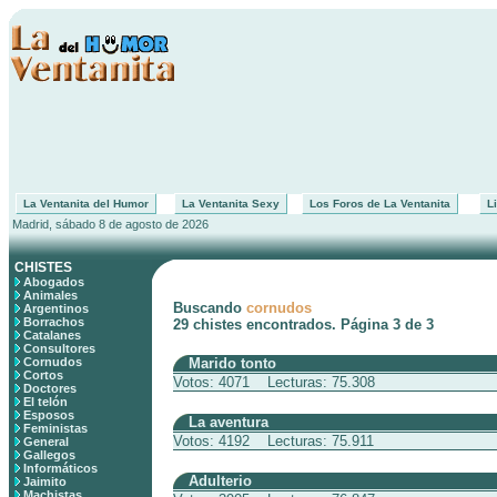
La Ventanita del Humor
La Ventanita Sexy
Los Foros de La Ventanita
Li
Madrid, sábado 8 de agosto de 2026
CHISTES
Abogados
Animales
Buscando
cornudos
Argentinos
Borrachos
29 chistes encontrados. Página 3 de 3
Catalanes
Consultores
Cornudos
Marido tonto
Cortos
Votos: 4071 Lecturas: 75.308
Doctores
El telón
Esposos
La aventura
Feministas
Votos: 4192 Lecturas: 75.911
General
Gallegos
Informáticos
Adulterio
Jaimito
Machistas