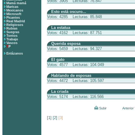
Votos: 3905 Lecturas: 76.847
Mamá mamá
Maricas
Mexicanos
Esto está oscuro...
Microsoft
Votos: 4285 Lecturas: 85.848
Picantes
Real Madrid
Religiosos
La estatua
Rubias
Suegras
Votos: 4162 Lecturas: 87.751
Tontos
Trabajo
Vascos
Querida esposa
Z
P
Votos: 5459 Lecturas: 94.327
Enlázanos
El gato
Votos: 4577 Lecturas: 104.049
Hablando de esposas
Votos: 4472 Lecturas: 105.597
La criada
Votos: 5174 Lecturas: 116.566
Subir
Anterior
[1]
[2]
[3]