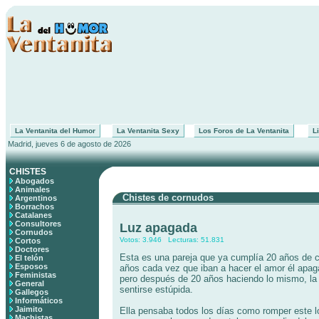
La Ventanita del Humor
La Ventanita Sexy
Los Foros de La Ventanita
Li
Madrid, jueves 6 de agosto de 2026
CHISTES
Abogados
Animales
Chistes de cornudos
Argentinos
Borrachos
Catalanes
Consultores
Luz apagada
Cornudos
Votos: 3.946 Lecturas: 51.831
Cortos
Doctores
Esta es una pareja que ya cumplía 20 años de 
El telón
Esposos
años cada vez que iban a hacer el amor él apa
Feministas
pero después de 20 años haciendo lo mismo, l
General
sentirse estúpida.
Gallegos
Informáticos
Jaimito
Ella pensaba todos los días como romper este l
Machistas