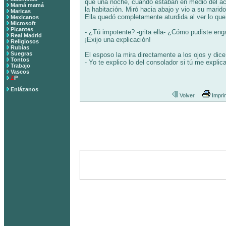
que una noche, cuando estaban en medio del act
Mamá mamá
la habitación. Miró hacia abajo y vio a su marid
Maricas
Ella quedó completamente aturdida al ver lo qu
Mexicanos
Microsoft
Picantes
- ¿Tú impotente? -grita ella- ¿Cómo pudiste en
Real Madrid
¡Exijo una explicación!
Religiosos
Rubias
Suegras
El esposo la mira directamente a los ojos y dice
Tontos
- Yo te explico lo del consolador si tú me explic
Trabajo
Vascos
Z
P
Enlázanos
Volver
Impri