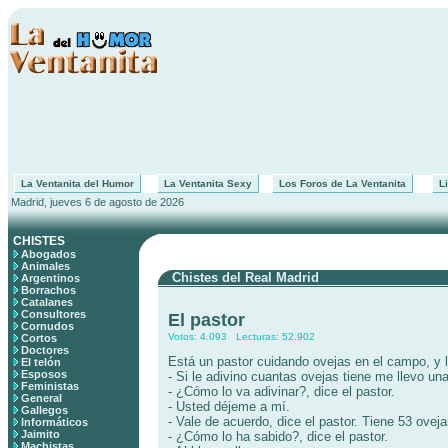
La Ventanita del Humor
La Ventanita Sexy
Los Foros de La Ventanita
Li
Madrid, jueves 6 de agosto de 2026
CHISTES
Abogados
Animales
Chistes del Real Madrid
Argentinos
Borrachos
Catalanes
Consultores
El pastor
Cornudos
Votos: 4.093 Lecturas: 52.902
Cortos
Doctores
Está un pastor cuidando ovejas en el campo, y l
El telón
Esposos
- Si le adivino cuantas ovejas tiene me llevo una
Feministas
- ¿Cómo lo va adivinar?, dice el pastor.
General
- Usted déjeme a mí.
Gallegos
- Vale de acuerdo, dice el pastor. Tiene 53 oveja
Informáticos
Jaimito
- ¿Cómo lo ha sabido?, dice el pastor.
Machistas