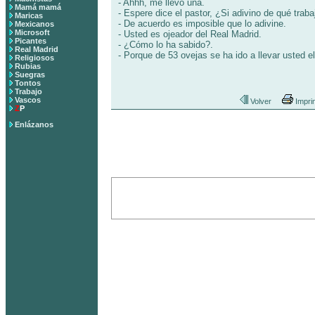
- Ahhh, me llevo una.
Mamá mamá
- Espere dice el pastor, ¿Si adivino de qué trab
Maricas
- De acuerdo es imposible que lo adivine.
Mexicanos
Microsoft
- Usted es ojeador del Real Madrid.
Picantes
- ¿Cómo lo ha sabido?.
Real Madrid
- Porque de 53 ovejas se ha ido a llevar usted el
Religiosos
Rubias
Suegras
Tontos
Trabajo
Vascos
Volver
Impri
Z
P
Enlázanos