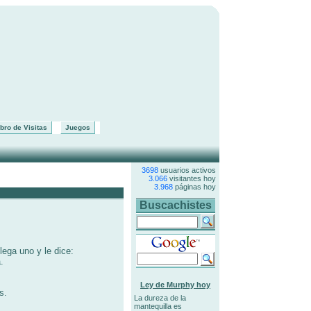
bro de Visitas
Juegos
3698
usuarios activos
3.066
visitantes hoy
3.968
páginas hoy
Buscachistes
lega uno y le dice:
.
Ley de Murphy hoy
s.
La dureza de la
mantequilla es