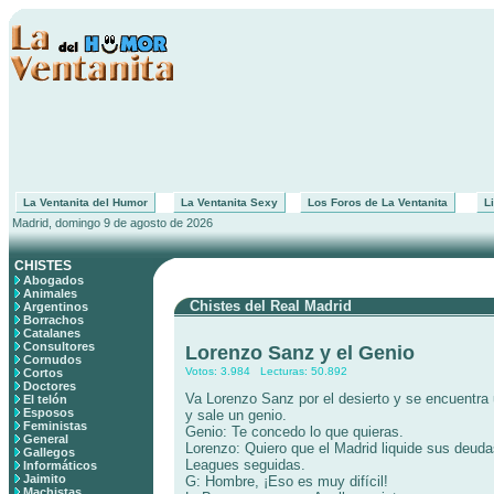
La Ventanita del Humor
La Ventanita Sexy
Los Foros de La Ventanita
Li
Madrid, domingo 9 de agosto de 2026
CHISTES
Abogados
Animales
Chistes del Real Madrid
Argentinos
Borrachos
Catalanes
Consultores
Lorenzo Sanz y el Genio
Cornudos
Votos: 3.984 Lecturas: 50.892
Cortos
Doctores
Va Lorenzo Sanz por el desierto y se encuentra
El telón
Esposos
y sale un genio.
Feministas
Genio: Te concedo lo que quieras.
General
Lorenzo: Quiero que el Madrid liquide sus deu
Gallegos
Leagues seguidas.
Informáticos
Jaimito
G: Hombre, ¡Eso es muy difícil!
Machistas