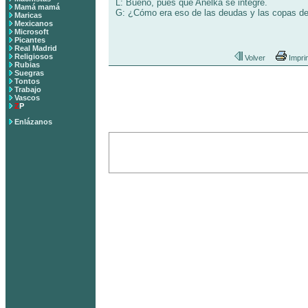
L: Bueno, pues que Anelka se integre.
Mamá mamá
G: ¿Cómo era eso de las deudas y las copas de
Maricas
Mexicanos
Microsoft
Picantes
Real Madrid
Religiosos
Volver
Impri
Rubias
Suegras
Tontos
Trabajo
Vascos
Z
P
Enlázanos