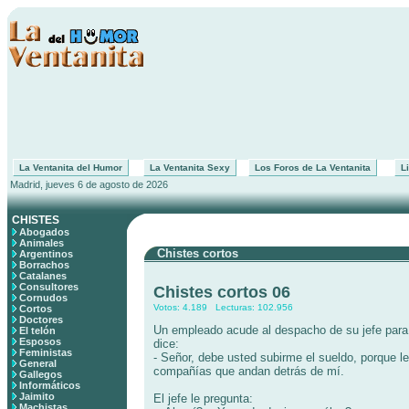
La Ventanita del Humor
La Ventanita Sexy
Los Foros de La Ventanita
Li
Madrid, jueves 6 de agosto de 2026
CHISTES
Abogados
Animales
Chistes cortos
Argentinos
Borrachos
Catalanes
Consultores
Chistes cortos 06
Cornudos
Votos: 4.189 Lecturas: 102.956
Cortos
Doctores
Un empleado acude al despacho de su jefe para 
El telón
Esposos
dice:
Feministas
- Señor, debe usted subirme el sueldo, porque le
General
compañías que andan detrás de mí.
Gallegos
Informáticos
Jaimito
El jefe le pregunta:
Machistas