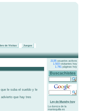
bro de Visitas
Juegos
2135
usuarios activos
1.503
visitantes hoy
1.781
páginas hoy
Buscachistes
que le suba el sueldo y le
 advierto que hay tres
Ley de Murphy hoy
La dureza de la
mantequilla es