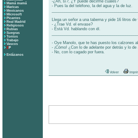
-¿Ah, sí?, ¿Y puede decirme cuáles?
Mamá mamá
- Pues la del teléfono, la del agua y la de luz.
Maricas
________________________________________
Mexicanos
Microsoft
Picantes
Llega un señor a una taberna y pide 16 litros de 
Real Madrid
- ¿Trae Vd. el envase?
Religiosos
- Está Vd. hablando con él.
Rubias
Suegras
________________________________________
Tontos
Trabajo
- Oye Manolo, que te has puesto los calzones al
Vascos
- ¡Cómo! ¿Con lo de adelante por detrás y lo de 
Z
P
- No, con lo cagado por fuera.
Enlázanos
Volver
Impri