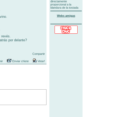
directamente
proporcional a la
blandura de la tostada
Webs amigas
vino.
 revés.
atrás por delante?
Compartir
mir
Enviar chiste
Votar!