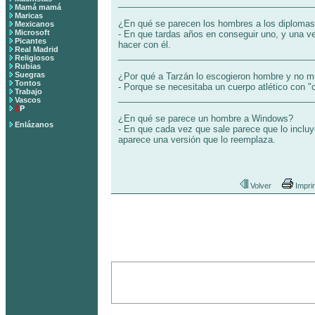
________________________________________
Mamá mamá
Maricas
¿En qué se parecen los hombres a los diploma
Mexicanos
Microsoft
- En que tardas años en conseguir uno, y una v
Picantes
hacer con él.
Real Madrid
________________________________________
Religiosos
Rubias
Suegras
¿Por qué a Tarzán lo escogieron hombre y no m
Tontos
- Porque se necesitaba un cuerpo atlético con "
Trabajo
________________________________________
Vascos
Z
P
¿En qué se parece un hombre a Windows?
Enlázanos
- En que cada vez que sale parece que lo incluye
aparece una versión que lo reemplaza.
Volver
Impri