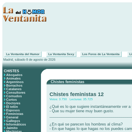
La Ventanita del Humor
La Ventanita Sexy
Los Foros de La Ventanita
Li
Madrid, sábado 8 de agosto de 2026
CHISTES
Abogados
Animales
Chistes feministas
Argentinos
Borrachos
Catalanes
Consultores
Chistes feministas 12
Cornudos
Votos: 3.750 Lecturas: 35.725
Cortos
Doctores
¿Qué es lo que sugiere instantáneamente ver a
El telón
Esposos
- Que su mujer tiene muy buen gusto.
Feministas
________________________________________
General
Gallegos
¿En qué se parecen los hombres al clima?
Informáticos
Jaimito
- En que hagas lo que hagas no los puedes camb
Machistas