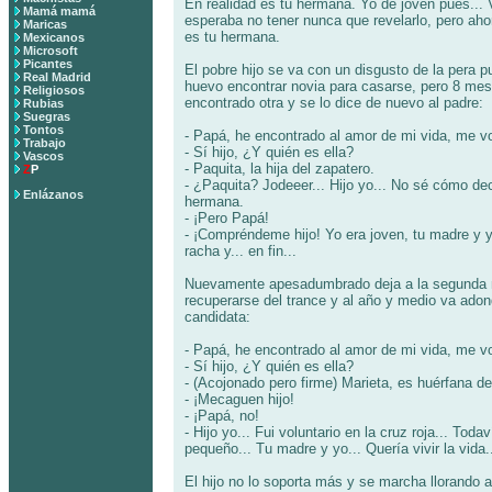
En realidad es tu hermana. Yo de joven pues... Vi
Mamá mamá
esperaba no tener nunca que revelarlo, pero a
Maricas
es tu hermana.
Mexicanos
Microsoft
Picantes
El pobre hijo se va con un disgusto de la pera 
Real Madrid
huevo encontrar novia para casarse, pero 8 me
Religiosos
encontrado otra y se lo dice de nuevo al padre:
Rubias
Suegras
Tontos
- Papá, he encontrado al amor de mi vida, me v
Trabajo
- Sí hijo, ¿Y quién es ella?
Vascos
- Paquita, la hija del zapatero.
Z
P
- ¿Paquita? Jodeeer... Hijo yo... No sé cómo deci
Enlázanos
hermana.
- ¡Pero Papá!
- ¡Compréndeme hijo! Yo era joven, tu madre y
racha y... en fin...
Nuevamente apesadumbrado deja a la segunda n
recuperarse del trance y al año y medio va ado
candidata:
- Papá, he encontrado al amor de mi vida, me v
- Sí hijo, ¿Y quién es ella?
- (Acojonado pero firme) Marieta, es huérfana d
- ¡Mecaguen hijo!
- ¡Papá, no!
- Hijo yo... Fui voluntario en la cruz roja... Tod
pequeño... Tu madre y yo... Quería vivir la vida.
El hijo no lo soporta más y se marcha llorando a