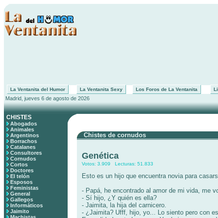
La Ventanita del Humor
La Ventanita Sexy
Los Foros de La Ventanita
Li
Madrid, jueves 6 de agosto de 2026
CHISTES
Abogados
Animales
Chistes de cornudos
Argentinos
Borrachos
Catalanes
Consultores
Genética
Cornudos
Votos: 3.909 Lecturas: 51.833
Cortos
Doctores
Esto es un hijo que encuentra novia para casars
El telón
Esposos
Feministas
- Papá, he encontrado al amor de mi vida, me v
General
- Sí hijo, ¿Y quién es ella?
Gallegos
- Jaimita, la hija del carnicero.
Informáticos
Jaimito
- ¿Jaimita? Ufff, hijo, yo... Lo siento pero con 
Machistas