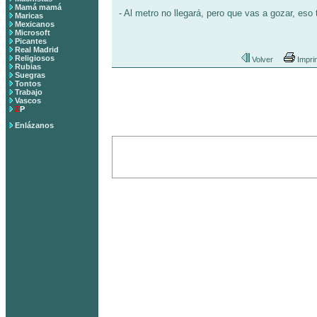
Mamá mamá
- Al metro no llegará, pero que vas a gozar, eso 
Maricas
Mexicanos
Microsoft
Picantes
Real Madrid
Religiosos
Volver
Impri
Rubias
Suegras
Tontos
Trabajo
Vascos
Z
P
Enlázanos