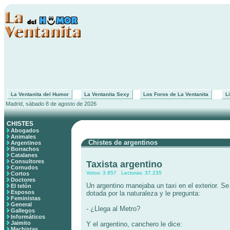
La Ventanita del Humor
La Ventanita Sexy
Los Foros de La Ventanita
Li
Madrid, sábado 8 de agosto de 2026
CHISTES
Abogados
Animales
Chistes de argentinos
Argentinos
Borrachos
Catalanes
Consultores
Taxista argentino
Cornudos
Votos: 3.857 Lecturas: 37.235
Cortos
Doctores
Un argentino manejaba un taxi en el exterior. S
El telón
Esposos
dotada por la naturaleza y le pregunta:
Feministas
General
- ¿Llega al Metro?
Gallegos
Informáticos
Jaimito
Y el argentino, canchero le dice:
Machistas