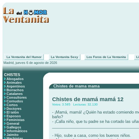
La Ventanita del Humor
La Ventanita Sexy
Los Foros de La Ventanita
Li
Madrid, jueves 6 de agosto de 2026
CHISTES
Abogados
Animales
Chistes de mama mama
Argentinos
Borrachos
Catalanes
Consultores
Chistes de mamá mamá 12
Cornudos
Votos: 3.585 Lecturas: 32.130
Cortos
Doctores
- ¡Mamá, mamá! ¿Quién ha estado comiendo meji
El telón
Esposos
baño?
Feministas
- ¡Calla niño, que tu padre se ha cortado las uña
General
________________________________________
Gallegos
Informáticos
Jaimito
- Hijo, sube a casa, como los buenos niños.
Machistas