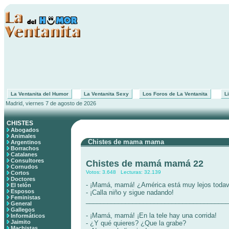
La Ventanita del Humor
La Ventanita Sexy
Los Foros de La Ventanita
Li
Madrid, viernes 7 de agosto de 2026
CHISTES
Abogados
Animales
Chistes de mama mama
Argentinos
Borrachos
Catalanes
Consultores
Chistes de mamá mamá 22
Cornudos
Votos: 3.648 Lecturas: 32.139
Cortos
Doctores
- ¡Mamá, mamá! ¿América está muy lejos todav
El telón
Esposos
- ¡Calla niño y sigue nadando!
Feministas
________________________________________
General
Gallegos
- ¡Mamá, mamá! ¡En la tele hay una corrida!
Informáticos
Jaimito
- ¿Y qué quieres? ¿Que la grabe?
Machistas