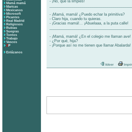
- ¡No, que la limpies!
Mamá mamá
________________________________________
Maricas
Mexicanos
Microsoft
- ¡Mamá, mamá! ¿Puedo echar la primitiva?
Picantes
- Claro hija, cuando tu quieras.
Real Madrid
- ¡Gracias mamá!... ¡Abuelaaa, a la puta calle!
Religiosos
________________________________________
Rubias
Suegras
Tontos
- ¡Mamá, mamá! ¿En el colegio me llaman ave!
Trabajo
- ¿Por qué, hija?
Vascos
- ¡Porque así no me tienen que llamar Abalarda!
Z
P
Enlázanos
Volver
Impri