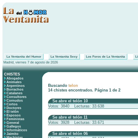
La Ventanita del Humor
La Ventanita Sexy
Los Foros de La Ventanita
Li
Madrid, viernes 7 de agosto de 2026
CHISTES
Abogados
Animales
Buscando
telon
Argentinos
Borrachos
14 chistes encontrados. Página 1 de 2
Catalanes
Consultores
Cornudos
Se abre el telón 10
Cortos
Votos: 3840 Lecturas: 33.638
Doctores
El telón
Esposos
Se abre el telón 11
Feministas
Votos: 3928 Lecturas: 33.671
General
Gallegos
Informáticos
Se abre el telón 06
Jaimito
Machistas