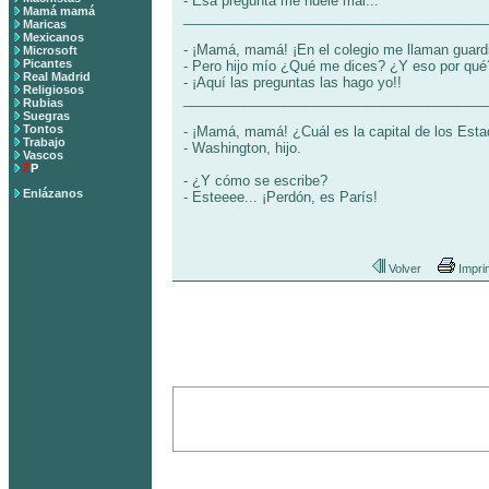
- Esa pregunta me huele mal...
Mamá mamá
________________________________________
Maricas
Mexicanos
- ¡Mamá, mamá! ¡En el colegio me llaman guardia
Microsoft
Picantes
- Pero hijo mío ¿Qué me dices? ¿Y eso por qué
Real Madrid
- ¡Aquí las preguntas las hago yo!!
Religiosos
________________________________________
Rubias
Suegras
Tontos
- ¡Mamá, mamá! ¿Cuál es la capital de los Est
Trabajo
- Washington, hijo.
Vascos
Z
P
- ¿Y cómo se escribe?
Enlázanos
- Esteeee... ¡Perdón, es París!
Volver
Impri