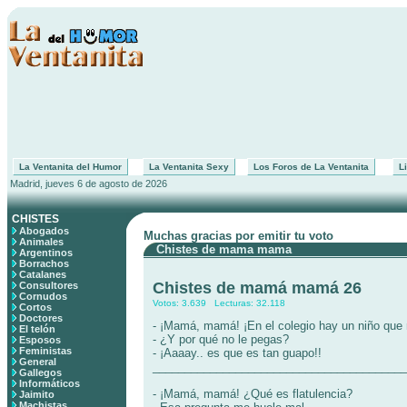
La Ventanita del Humor
La Ventanita Sexy
Los Foros de La Ventanita
Li
Madrid, jueves 6 de agosto de 2026
CHISTES
Abogados
Muchas gracias por emitir tu voto
Animales
Chistes de mama mama
Argentinos
Borrachos
Catalanes
Chistes de mamá mamá 26
Consultores
Cornudos
Votos: 3.639 Lecturas: 32.118
Cortos
Doctores
- ¡Mamá, mamá! ¡En el colegio hay un niño que 
El telón
- ¿Y por qué no le pegas?
Esposos
Feministas
- ¡Aaaay.. es que es tan guapo!!
General
________________________________________
Gallegos
Informáticos
- ¡Mamá, mamá! ¿Qué es flatulencia?
Jaimito
Machistas