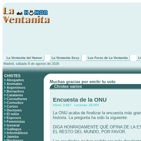
La Ventanita del Humor
La Ventanita Sexy
Los Foros de La Ventanita
Li
Madrid, sábado 8 de agosto de 2026
CHISTES
Abogados
Muchas gracias por emitir tu voto
Animales
Chistes varios
Argentinos
Borrachos
Catalanes
Encuesta de la ONU
Consultores
Cornudos
Votos: 3.867 Lecturas: 28.005
Cortos
Doctores
La ONU acaba de finalizar la encuesta más gran
El telón
historia. La pregunta ha sido la siguiente:
Esposos
Feministas
General
DIGA HONRADAMENTE QUÉ OPINA DE LA E
Gallegos
EL RESTO DEL MUNDO, POR FAVOR.
Informáticos
Jaimito
Machistas