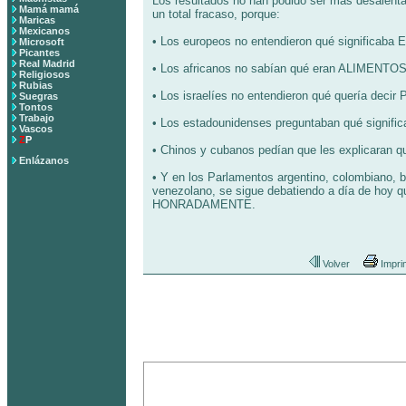
Los resultados no han podido ser más desalenta
Mamá mamá
un total fracaso, porque:
Maricas
Mexicanos
• Los europeos no entendieron qué significab
Microsoft
Picantes
Real Madrid
• Los africanos no sabían qué eran ALIMENTOS
Religiosos
Rubias
• Los israelíes no entendieron qué quería deci
Suegras
Tontos
Trabajo
• Los estadounidenses preguntaban qué sign
Vascos
Z
P
• Chinos y cubanos pedían que les explicaran q
Enlázanos
• Y en los Parlamentos argentino, colombiano, bo
venezolano, se sigue debatiendo a día de hoy 
HONRADAMENTE.
Volver
Impri