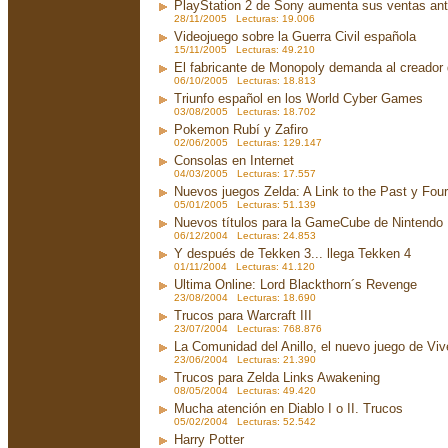
PlayStation 2 de Sony aumenta sus ventas an
28/11/2005 Lecturas: 19.006
Videojuego sobre la Guerra Civil española
15/11/2005 Lecturas: 49.210
El fabricante de Monopoly demanda al creador
06/10/2005 Lecturas: 18.813
Triunfo español en los World Cyber Games
03/08/2005 Lecturas: 18.702
Pokemon Rubí y Zafiro
02/06/2005 Lecturas: 129.147
Consolas en Internet
04/03/2005 Lecturas: 17.557
Nuevos juegos Zelda: A Link to the Past y Fou
05/01/2005 Lecturas: 51.139
Nuevos títulos para la GameCube de Nintendo
06/12/2004 Lecturas: 24.853
Y después de Tekken 3... llega Tekken 4
01/11/2004 Lecturas: 41.120
Ultima Online: Lord Blackthorn´s Revenge
23/08/2004 Lecturas: 18.690
Trucos para Warcraft III
23/07/2004 Lecturas: 768.876
La Comunidad del Anillo, el nuevo juego de Viv
23/06/2004 Lecturas: 21.390
Trucos para Zelda Links Awakening
08/05/2004 Lecturas: 49.420
Mucha atención en Diablo I o II. Trucos
05/02/2004 Lecturas: 52.542
Harry Potter