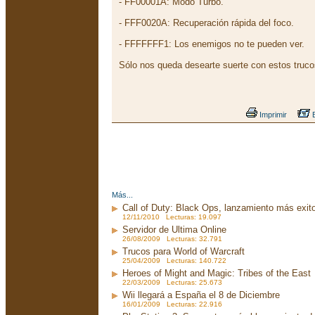
- FF00001A: Modo Turbo.
- FFF0020A: Recuperación rápida del foco.
- FFFFFFF1: Los enemigos no te pueden ver.
Sólo nos queda desearte suerte con estos truc
Imprimir
E
Más...
Call of Duty: Black Ops, lanzamiento más exito
12/11/2010 Lecturas: 19.097
Servidor de Ultima Online
26/08/2009 Lecturas: 32.791
Trucos para World of Warcraft
25/04/2009 Lecturas: 140.722
Heroes of Might and Magic: Tribes of the East
22/03/2009 Lecturas: 25.673
Wii llegará a España el 8 de Diciembre
16/01/2009 Lecturas: 22.916