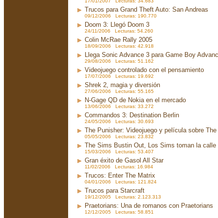
17/01/2007 Lecturas: 34.683
Trucos para Grand Theft Auto: San Andreas
09/12/2006 Lecturas: 190.770
Doom 3: Llegó Doom 3
24/11/2006 Lecturas: 54.260
Colin McRae Rally 2005
18/09/2006 Lecturas: 42.918
Llega Sonic Advance 3 para Game Boy Advan
29/08/2006 Lecturas: 51.162
Videojuego controlado con el pensamiento
17/07/2006 Lecturas: 19.692
Shrek 2, magia y diversión
27/06/2006 Lecturas: 55.165
N-Gage QD de Nokia en el mercado
13/06/2006 Lecturas: 33.272
Commandos 3: Destination Berlin
24/05/2006 Lecturas: 30.693
The Punisher: Videojuego y película sobre The
05/05/2006 Lecturas: 23.832
The Sims Bustin Out, Los Sims toman la calle
15/03/2006 Lecturas: 53.407
Gran éxito de Gasol All Star
11/02/2006 Lecturas: 16.984
Trucos: Enter The Matrix
04/01/2006 Lecturas: 121.824
Trucos para Starcraft
19/12/2005 Lecturas: 2.123.313
Praetorians: Una de romanos con Praetorians
12/12/2005 Lecturas: 58.851