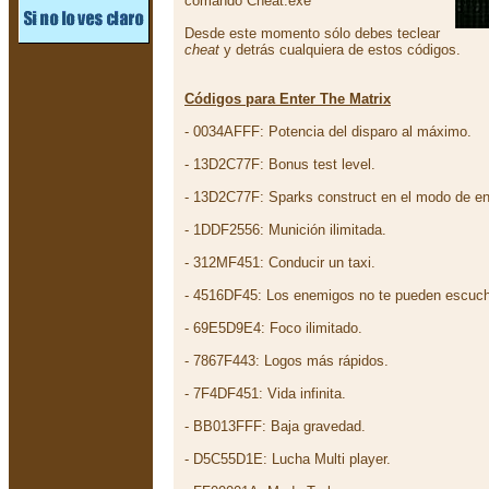
comando Cheat.exe
Desde este momento sólo debes teclear
cheat
y detrás cualquiera de estos códigos.
Códigos para Enter The Matrix
- 0034AFFF: Potencia del disparo al máximo.
- 13D2C77F: Bonus test level.
- 13D2C77F: Sparks construct en el modo de en
- 1DDF2556: Munición ilimitada.
- 312MF451: Conducir un taxi.
- 4516DF45: Los enemigos no te pueden escuch
- 69E5D9E4: Foco ilimitado.
- 7867F443: Logos más rápidos.
- 7F4DF451: Vida infinita.
- BB013FFF: Baja gravedad.
- D5C55D1E: Lucha Multi player.