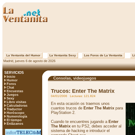
La Ventanita del Humor
La Ventanita Sexy
Los Foros de La Ventanita
Li
Madrid, jueves 6 de agosto de 2026
SERVICIOS
Inicio
Consolas, videojuegos
Humor
Foros
Chat
Trucos: Enter The Matrix
Encuestas
Juegos
04/01/2006 Lecturas: 121.824
Sexy
Libro visitas
En esta ocasión os traemos unos
Calculadoras
cuantos trucos de
Enter The Matrix
para
Traductor
PlayStation 2.
Horóscopo
Numerología
El tiempo
Cuando te encuentres jugando a
Enter
Enlázanos
The Matrix
en tu PS2, debes acceder al
sistema de hacking e introducir el