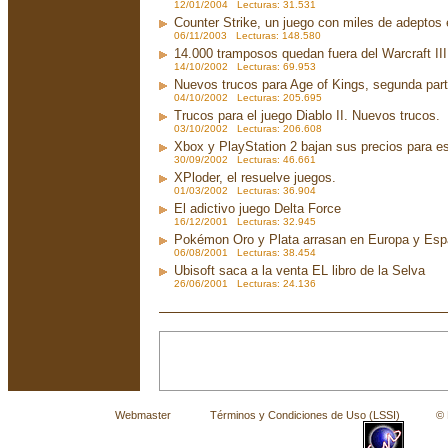
12/01/2004 Lecturas: 31.531
Counter Strike, un juego con miles de adeptos
06/11/2003 Lecturas: 148.580
14.000 tramposos quedan fuera del Warcraft III
14/10/2002 Lecturas: 69.953
Nuevos trucos para Age of Kings, segunda par
04/10/2002 Lecturas: 205.695
Trucos para el juego Diablo II. Nuevos trucos.
03/10/2002 Lecturas: 206.608
Xbox y PlayStation 2 bajan sus precios para e
30/09/2002 Lecturas: 46.661
XPloder, el resuelve juegos.
01/03/2002 Lecturas: 36.904
El adictivo juego Delta Force
16/12/2001 Lecturas: 32.945
Pokémon Oro y Plata arrasan en Europa y Es
06/08/2001 Lecturas: 38.454
Ubisoft saca a la venta EL libro de la Selva
26/06/2001 Lecturas: 24.136
Webmaster
Términos y Condiciones de Uso (LSSI)
© La 