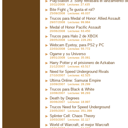
PlayStation 3: Sony retrasará el lanzamiento d
10/11/2008 Lecturas: 27.435
Bite Fight ¿Te gusta el rol?
25/09/2008 Lecturas: 46.037
Trucos para Medal of Honor: Allied Assault
29/07/2008 Lecturas: 99.984
Medal of Honor Pacific Assault
20/06/2008 Lecturas: 63.450
Trucos para Halo 2 de XBOX
28/05/2008 Lecturas: 229.281
Webcam Eyetoy, para PS2 y PC
22/03/2008 Lecturas: 55.772
Ogame y su Universo
19/01/2008 Lecturas: 35.081
Harry Potter y el prisionero de Azkaban
21/12/2007 Lecturas: 43.517
Need for Speed Underground Rivals
27/10/2007 Lecturas: 42.525
Ultima Online: Samurai Empire
10/09/2007 Lecturas: 28.299
Trucos para Black & White
10/08/2007 Lecturas: 98.293
Death by Degrees
30/06/2007 Lecturas: 18.997
Trucos Need for Speed Underground
23/05/2007 Lecturas: 351.398
Splinter Cell: Chaos Theory
10/03/2007 Lecturas: 32.117
World of Warcraft, el mejor Warcraft