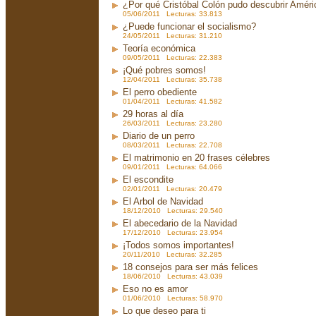
¿Por qué Cristóbal Colón pudo descubrir Améri
05/06/2011 Lecturas: 33.813
¿Puede funcionar el socialismo?
24/05/2011 Lecturas: 31.210
Teoría económica
09/05/2011 Lecturas: 22.383
¡Qué pobres somos!
12/04/2011 Lecturas: 35.738
El perro obediente
01/04/2011 Lecturas: 41.582
29 horas al día
26/03/2011 Lecturas: 23.280
Diario de un perro
08/03/2011 Lecturas: 22.708
El matrimonio en 20 frases célebres
09/01/2011 Lecturas: 64.066
El escondite
02/01/2011 Lecturas: 20.479
El Arbol de Navidad
18/12/2010 Lecturas: 29.540
El abecedario de la Navidad
17/12/2010 Lecturas: 23.954
¡Todos somos importantes!
20/11/2010 Lecturas: 32.285
18 consejos para ser más felices
18/06/2010 Lecturas: 43.039
Eso no es amor
01/06/2010 Lecturas: 58.970
Lo que deseo para ti