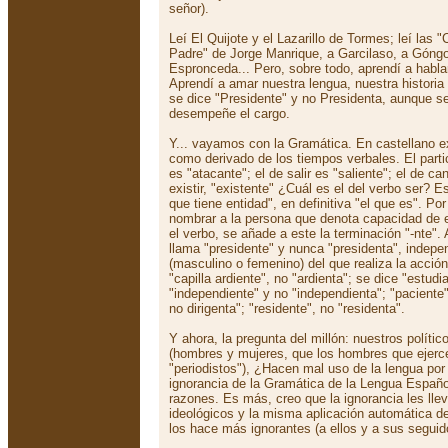
señor).
Leí El Quijote y el Lazarillo de Tormes; leí las 
Padre" de Jorge Manrique, a Garcilaso, a Góngo
Espronceda... Pero, sobre todo, aprendí a hablar
Aprendí a amar nuestra lengua, nuestra historia 
se dice "Presidente" y no Presidenta, aunque s
desempeñe el cargo.
Y... vayamos con la Gramática. En castellano ex
como derivado de los tiempos verbales. El partic
es "atacante"; el de salir es "saliente"; el de ca
existir, "existente" ¿Cuál es el del verbo ser? Es
que tiene entidad", en definitiva "el que es". P
nombrar a la persona que denota capacidad de e
el verbo, se añade a este la terminación "-nte". 
llama "presidente" y nunca "presidenta", indep
(masculino o femenino) del que realiza la acció
"capilla ardiente", no "ardienta"; se dice "estudi
"independiente" y no "independienta"; "paciente",
no dirigenta"; "residente", no "residenta".
Y ahora, la pregunta del millón: nuestros políti
(hombres y mujeres, que los hombres que ejerc
"periodistos"), ¿Hacen mal uso de la lengua por
ignorancia de la Gramática de la Lengua Españo
razones. Es más, creo que la ignorancia les llev
ideológicos y la misma aplicación automática d
los hace más ignorantes (a ellos y a sus seguid