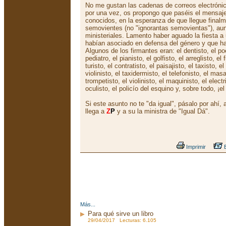
No me gustan las cadenas de correos electrónico
por una vez, os propongo que paséis el mensaj
conocidos, en la esperanza de que llegue final
semovientes (no "ignorantas semovientas"), au
ministeriales. Lamento haber aguado la fiesta 
habían asociado en defensa del género y que ha
Algunos de los firmantes eran: el dentisto, el poe
pediatro, el pianisto, el golfisto, el arreglisto, el
turisto, el contratisto, el paisajisto, el taxisto, el
violinisto, el taxidermisto, el telefonisto, el masa
trompetisto, el violinisto, el maquinisto, el electri
oculisto, el policío del esquino y, sobre todo, ¡e
Si este asunto no te "da igual", pásalo por ahí, 
llega a
Z
P
y a su la ministra de "Igual Dá".
Imprimir
E
Más...
Para qué sirve un libro
29/04/2017 Lecturas: 6.105