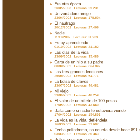
Era otra época
26/05/2003 Lecturas: 25.231
Un verdadero amigo
23/04/2003 Lecturas: 178.604
El naúfrago
20/12/2002 Lecturas: 27.469
Nadie
11/11/2002 Lecturas: 31.939
Estoy aprendiendo
01/10/2002 Lecturas: 34.182
Las olas de la vida
23/09/2002 Lecturas: 35.489
Carta de un hijo a su padre
08/09/2002 Lecturas: 664.899
Las tres grandes lecciones
26/08/2002 Lecturas: 64.771
La bolsa de clavos
23/07/2002 Lecturas: 49.481
Mi viejo
23/06/2002 Lecturas: 48.259
El valor de un billete de 100 pesos
17/05/2002 Lecturas: 43.660
Baila como si nadie te estuviera viendo
17/04/2002 Lecturas: 154.891
La vida es la vida, defiéndela
16/03/2002 Lecturas: 33.687
Fecha palíndroma, no ocurría desde hace 891 
03/03/2002 Lecturas: 30.363
Bellos consejos para ser feliz