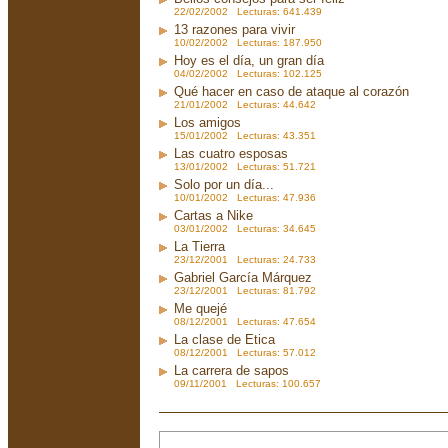
22/02/2002 Lecturas: 641.439
13 razones para vivir
10/02/2002 Lecturas: 187.950
Hoy es el día, un gran día
04/02/2002 Lecturas: 102.125
Qué hacer en caso de ataque al corazón
21/01/2002 Lecturas: 44.642
Los amigos
15/01/2002 Lecturas: 43.351
Las cuatro esposas
13/01/2002 Lecturas: 51.721
Solo por un día...
10/01/2002 Lecturas: 47.936
Cartas a Nike
03/01/2002 Lecturas: 34.645
La Tierra
23/12/2001 Lecturas: 24.733
Gabriel García Márquez
23/12/2001 Lecturas: 81.792
Me quejé
08/12/2001 Lecturas: 47.654
La clase de Etica
08/12/2001 Lecturas: 57.012
La carrera de sapos
09/11/2001 Lecturas: 100.657