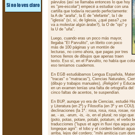
párvulos (así se llamaba entonces lo que hoy
es "pre-escolar") empecé a estudiar con una
cartilla que todavía recuerdo perfectamente:
la A de "araña", la E de "elefante", la I de
"iglesia" (sí, sí, de Iglesia, ¿qué pasa? ¿se
va a molestar algún árabe?), la O de "ojo" y
la U de "uña".
Luego, cuando eras un poco más mayor,
llegaba "El Parvulito", un librito con poco
más de 100 páginas y un montón de
lecturas, no como ahora, que pagas por tres
tomos llenos de dibujos que apenas traen
texto. Eso sí, en el Parvulito, no había que col
eso teníamos cuadernos.
En EGB estudiábamos Lengua Española, Matem
"tracas" o "matracas"), Ciencias Naturales, Cie
(dibujo y trabajos manuales), ¡Religión! y Educ
en un examen tenías una falta de ortografía del 
cinco faltas de acentos, te suspendían.
En BUP, aunque yo era de Ciencias, estudié Hist
y Literatura (en 2º) y Filosofía (en 3º y en COU
declinaciones (la 1ª.: rosa, rosa, rosa, rosae, ros
ae, - as, -arum, -is, -is, en el plural; no sigo qu
(poto, potas, potare, potabi, potatum, el verbo 
traducciones ("lupus et agni in fluvi ripa aqua p
longeque agni": el lobo y el cordero bebían agua 
arriba, lejos del cordero; "mihi amiticia cum dom