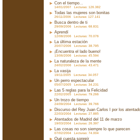
Con el tiempo...
14/01/2007 Lecturas: 126.382
Todas las mujeres son bonitas
26/11/2006 Lecturas: 127.141
Busca dentro de ti
29/09/2006 Lecturas: 68.831
Aprendí
12/08/2006 Lecturas: 70.076
La última estación
20/07/2006 Lecturas: 38.795
¡Encuentra el lado bueno!
13/06/2006 Lecturas: 45.594
La naturaleza de la mente
24/02/2006 Lecturas: 43.471
La vasija
19/11/2005 Lecturas: 34.057
Un perro espectacular
05/07/2005 Lecturas: 34.231
Las 5 reglas para la Felicidad
22/02/2005 Lecturas: 79.266
Un trozo de tiempo
24/09/2004 Lecturas: 39.766
Discurso del Rey Juan Carlos I por los atenta
22/03/2004 Lecturas: 27.885
Atentados de Madrid del 11 de marzo
19/03/2004 Lecturas: 26.397
Las cosas no son siempre lo que parecen
07/02/2004 Lecturas: 74.004
Qué cuesta sonreír