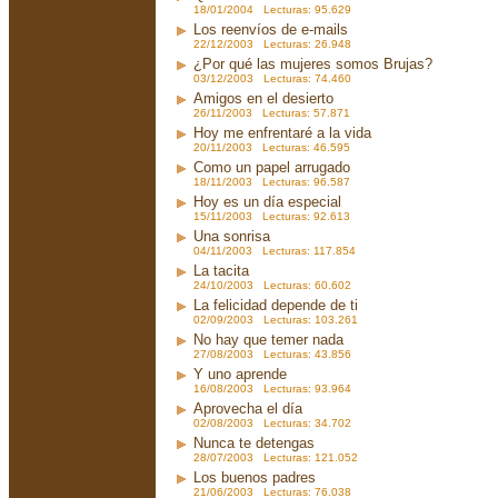
18/01/2004 Lecturas: 95.629
Los reenvíos de e-mails
22/12/2003 Lecturas: 26.948
¿Por qué las mujeres somos Brujas?
03/12/2003 Lecturas: 74.460
Amigos en el desierto
26/11/2003 Lecturas: 57.871
Hoy me enfrentaré a la vida
20/11/2003 Lecturas: 46.595
Como un papel arrugado
18/11/2003 Lecturas: 96.587
Hoy es un día especial
15/11/2003 Lecturas: 92.613
Una sonrisa
04/11/2003 Lecturas: 117.854
La tacita
24/10/2003 Lecturas: 60.602
La felicidad depende de ti
02/09/2003 Lecturas: 103.261
No hay que temer nada
27/08/2003 Lecturas: 43.856
Y uno aprende
16/08/2003 Lecturas: 93.964
Aprovecha el día
02/08/2003 Lecturas: 34.702
Nunca te detengas
28/07/2003 Lecturas: 121.052
Los buenos padres
21/06/2003 Lecturas: 76.038