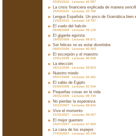
20/05/2010 Lecturas: 42.587
La crisis financiera explicada de manera sencil
25/03/2010 Lecturas: 20.766
Lengua Española. Un poco de Gramática bien 
12/03/2010 Lecturas: 19.787
El vuelo del halcón
06/06/2009 Lecturas: 59.126
El gigante egoísta
18/05/2009 Lecturas: 69.871
Ser felices no es estar divertidos
09/03/2009 Lecturas: 60.593
El escorpión y el maestro
22/01/2009 Lecturas: 96.938
La elección
28/12/2008 Lecturas: 49.823
Nuestro miedo
05/07/2008 Lecturas: 94.491
El sabio de Egipto
02/04/2008 Lecturas: 42.544
Pequeñas cosas en la vida
29/01/2008 Lecturas: 98.745
No pierdas la esperanza
10/12/2007 Lecturas: 69.642
Vive el momento
22/10/2007 Lecturas: 69.007
El mejor guerrero
23/07/2007 Lecturas: 47.603
La casa de los espejos
27/03/2007 Lecturas: 60.338