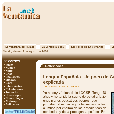
La Ventanita del Humor
La Ventanita Sexy
Los Foros de La Ventanita
Li
Madrid, viernes 7 de agosto de 2026
SERVICIOS
Inicio
Reflexiones
Humor
Foros
Chat
Lengua Española. Un poco de G
Encuestas
Juegos
explicada
Sexy
Libro visitas
12/03/2010 Lecturas: 19.787
Calculadoras
Traductor
Yo no soy víctima de la LOGSE. Tengo 48
Horóscopo
años y he tenido la suerte de estudiar bajo
Numerología
unos planes educativos buenos, que
El tiempo
primaban el esfuerzo y la formación de los
Enlázanos
alumnos por encima de las estadísticas de
aprobados y de la propaganda política. En