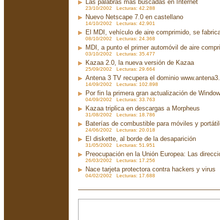
Las palabras más buscadas en Internet
23/10/2002 Lecturas: 42.288
Nuevo Netscape 7.0 en castellano
14/10/2002 Lecturas: 42.901
El MDI, vehículo de aire comprimido, se fabri
08/10/2002 Lecturas: 24.368
MDI, a punto el primer automóvil de aire compr
03/10/2002 Lecturas: 35.477
Kazaa 2.0, la nueva versión de Kazaa
25/09/2002 Lecturas: 29.664
Antena 3 TV recupera el dominio www.antena3
14/09/2002 Lecturas: 102.898
Por fin la primera gran actualización de Wind
04/09/2002 Lecturas: 33.763
Kazaa triplica en descargas a Morpheus
31/08/2002 Lecturas: 18.786
Baterías de combustible para móviles y portáti
24/06/2002 Lecturas: 20.018
El diskette, al borde de la desaparición
31/05/2002 Lecturas: 51.951
Preocupación en la Unión Europea: Las direcc
26/03/2002 Lecturas: 17.256
Nace tarjeta protectora contra hackers y virus
04/02/2002 Lecturas: 17.688