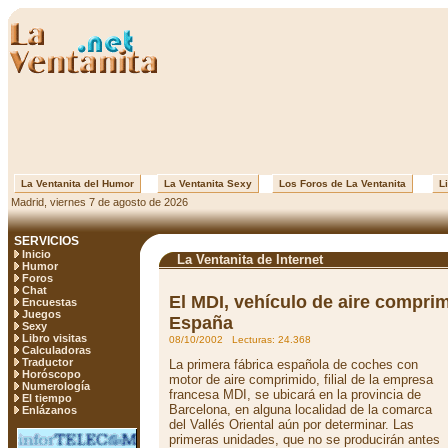
La Ventanita del Humor
La Ventanita Sexy
Los Foros de La Ventanita
Li
Madrid, viernes 7 de agosto de 2026
SERVICIOS
Inicio
La Ventanita de Internet
Humor
Foros
Chat
El MDI, vehículo de aire comprim
Encuestas
Juegos
España
Sexy
Libro visitas
08/10/2002 Lecturas: 24.368
Calculadoras
Traductor
La primera fábrica española de coches con
Horóscopo
motor de aire comprimido, filial de la empresa
Numerología
francesa MDI, se ubicará en la provincia de
El tiempo
Barcelona, en alguna localidad de la comarca
Enlázanos
del Vallés Oriental aún por determinar. Las
primeras unidades, que no se producirán antes