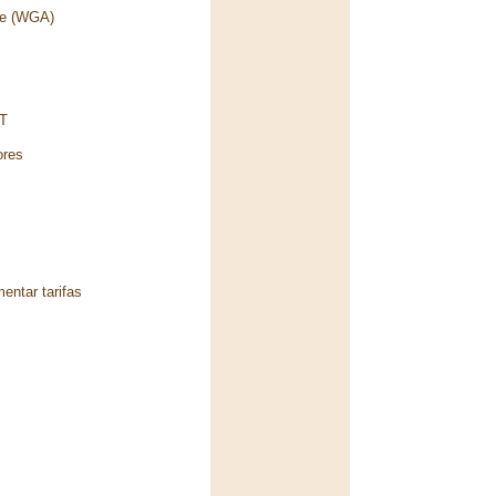
ge (WGA)
ET
ores
entar tarifas