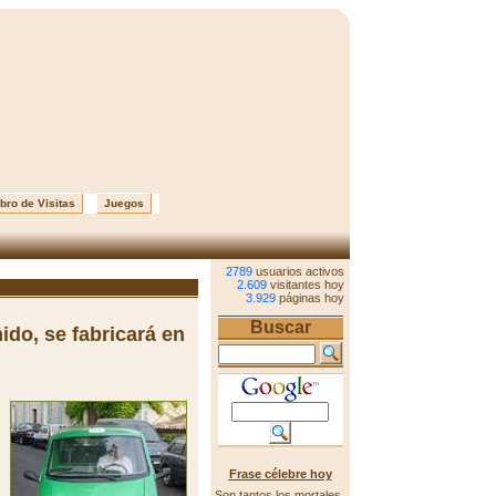
bro de Visitas
Juegos
2789
usuarios activos
2.609
visitantes hoy
3.929
páginas hoy
Buscar
ido, se fabricará en
Frase célebre hoy
Son tantos los mortales