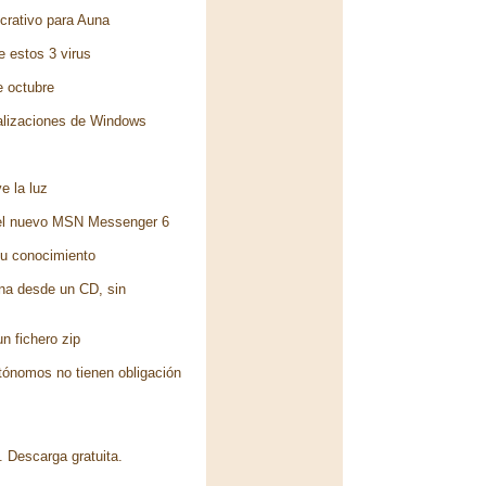
crativo para Auna
e estos 3 virus
e octubre
ualizaciones de Windows
e la luz
el nuevo MSN Messenger 6
su conocimiento
ona desde un CD, sin
n fichero zip
tónomos no tienen obligación
 Descarga gratuita.