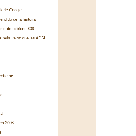
nk de Google
ndido de la historia
ros de teléfono 806
es más veloz que las ADSL
 Extreme
es
al
tem 2003
s