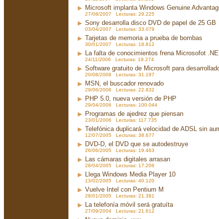
Microsoft implanta Windows Genuine Advanta
27/08/2007 Lecturas: 29.225
Sony desarrolla disco DVD de papel de 25 GB
03/04/2007 Lecturas: 33.079
Tarjetas de memoria a prueba de bombas
30/01/2007 Lecturas: 18.812
La falta de conocimientos frena Microsofot .N
24/11/2006 Lecturas: 19.274
Software gratuito de Microsoft para desarrollad
20/08/2006 Lecturas: 31.197
MSN, el buscador renovado
29/06/2006 Lecturas: 22.832
PHP 5.0, nueva versión de PHP
29/04/2006 Lecturas: 100.044
Programas de ajedrez que piensan
23/01/2006 Lecturas: 117.735
Telefónica duplicará velocidad de ADSL sin aum
12/07/2005 Lecturas: 38.677
DVD-D, el DVD que se autodestruye
26/06/2005 Lecturas: 19.463
Las cámaras digitales arrasan
28/04/2005 Lecturas: 17.206
Llega Windows Media Player 10
13/02/2005 Lecturas: 40.120
Vuelve Intel con Pentium M
28/01/2005 Lecturas: 21.381
La telefonía móvil será gratuíta
27/09/2004 Lecturas: 21.612