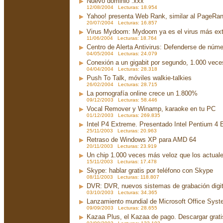
Nuevo dominio .xxx
12/08/2004 Lecturas: 18.954
Yahoo! presenta Web Rank, similar al PageRa
20/07/2004 Lecturas: 16.857
Virus Mydoom: Mydoom ya es el virus más exte
11/06/2004 Lecturas: 18.764
Centro de Alerta Antivirus: Defenderse de núme
04/05/2004 Lecturas: 24.079
Conexión a un gigabit por segundo, 1.000 vec
04/04/2004 Lecturas: 28.318
Push To Talk, móviles walkie-talkies
26/02/2004 Lecturas: 28.715
La pornografía online crece un 1.800%
09/12/2003 Lecturas: 58.446
Vocal Remover y Winamp, karaoke en tu PC
01/12/2003 Lecturas: 269.835
Intel P4 Extreme. Presentado Intel Pentium 4
25/11/2003 Lecturas: 20.963
Retraso de Windows XP para AMD 64
20/11/2003 Lecturas: 23.919
Un chip 1.000 veces más veloz que los actual
15/11/2003 Lecturas: 17.478
Skype: hablar gratis por teléfono con Skype
08/11/2003 Lecturas: 118.807
DVR: DVR, nuevos sistemas de grabación digit
03/10/2003 Lecturas: 34.365
Lanzamiento mundial de Microsoft Office Sys
09/09/2003 Lecturas: 28.655
Kazaa Plus, el Kazaa de pago. Descargar grati