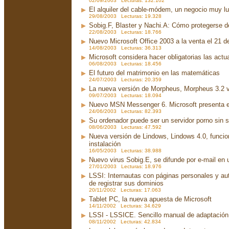
02/09/2003 Lecturas: 132.102
El alquiler del cable-módem, un negocio muy lu
29/08/2003 Lecturas: 19.328
Sobig.F, Blaster y Nachi.A: Cómo protegerse d
22/08/2003 Lecturas: 18.766
Nuevo Microsoft Office 2003 a la venta el 21 d
14/08/2003 Lecturas: 36.313
Microsoft considera hacer obligatorias las act
06/08/2003 Lecturas: 18.456
El futuro del matrimonio en las matemáticas
24/07/2003 Lecturas: 20.359
La nueva versión de Morpheus, Morpheus 3.2 v
09/07/2003 Lecturas: 18.094
Nuevo MSN Messenger 6. Microsoft presenta 
24/06/2003 Lecturas: 82.393
Su ordenador puede ser un servidor porno sin 
08/06/2003 Lecturas: 47.592
Nueva versión de Lindows, Lindows 4.0, funci
instalación
16/05/2003 Lecturas: 38.988
Nuevo virus Sobig.E, se difunde por e-mail en u
27/01/2003 Lecturas: 18.976
LSSI: Internautas con páginas personales y au
de registrar sus dominios
20/11/2002 Lecturas: 17.063
Tablet PC, la nueva apuesta de Microsoft
14/11/2002 Lecturas: 34.629
LSSI - LSSICE. Sencillo manual de adaptación.
08/11/2002 Lecturas: 42.834