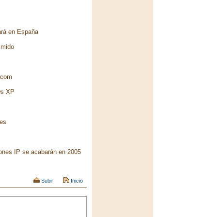
cará en España
imido
.com
ows XP
les
iones IP se acabarán en 2005
Subir
Inicio