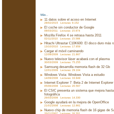
Más...
11 datos sobre el acoso en Internet
28/02/2015 Lecturas: 9.152
El coche sin conductor de Google
08/03/2011 Lecturas: 15.974
Mozilla Firefox 4 se retrasa hasta 2011
02/11/2010 Lecturas: 15.588
Hitachi Ultrastar C10K600: El disco duro más 
13/10/2010 Lecturas: 17.959
Cargar el móvil caminando
12/09/2009 Lecturas: 21.867
Nuevo televisor láser acabará con el plasma
30/03/2009 Lecturas: 75.255
Samsung desarrolla memoria flash de 32 Gb
12/01/2009 Lecturas: 29.104
Windows Vista: Windows Vista a estudio
14/09/2008 Lecturas: 33.949
Internet Explorer 7: Beta 2 de Internet Explorer
05/06/2008 Lecturas: 20.567
El CSIC presenta un sistema que mejora hasta 
fotográfica
26/03/2008 Lecturas: 14.330
Google ayudará en la mejora de OpenOffice
21/01/2008 Lecturas: 12.861
Nuevo chip de memoria flash de 16 gigas de 
20/11/2007 Lecturas: 18.201