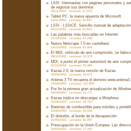
LSSI: Internautas con páginas personales y au
de registrar sus dominios
20/11/2002 Lecturas: 17.070
Tablet PC, la nueva apuesta de Microsoft
14/11/2002 Lecturas: 34.637
LSSI - LSSICE. Sencillo manual de adaptación.
08/11/2002 Lecturas: 42.841
Las palabras más buscadas en Internet
23/10/2002 Lecturas: 42.289
Nuevo Netscape 7.0 en castellano
14/10/2002 Lecturas: 42.904
El MDI, vehículo de aire comprimido, se fabri
08/10/2002 Lecturas: 24.376
MDI, a punto el primer automóvil de aire compr
03/10/2002 Lecturas: 35.486
Kazaa 2.0, la nueva versión de Kazaa
25/09/2002 Lecturas: 29.672
Antena 3 TV recupera el dominio www.antena3
14/09/2002 Lecturas: 102.905
Por fin la primera gran actualización de Wind
04/09/2002 Lecturas: 33.771
Kazaa triplica en descargas a Morpheus
31/08/2002 Lecturas: 18.791
Baterías de combustible para móviles y portáti
24/06/2002 Lecturas: 20.020
El diskette, al borde de la desaparición
31/05/2002 Lecturas: 51.957
Preocupación en la Unión Europea: Las direcc
26/03/2002 Lecturas: 17.261