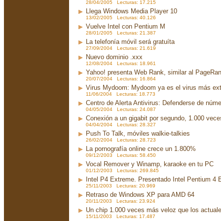
28/04/2005 Lecturas: 17.215
Llega Windows Media Player 10
13/02/2005 Lecturas: 40.126
Vuelve Intel con Pentium M
28/01/2005 Lecturas: 21.387
La telefonía móvil será gratuíta
27/09/2004 Lecturas: 21.619
Nuevo dominio .xxx
12/08/2004 Lecturas: 18.961
Yahoo! presenta Web Rank, similar al PageRa
20/07/2004 Lecturas: 16.864
Virus Mydoom: Mydoom ya es el virus más exte
11/06/2004 Lecturas: 18.773
Centro de Alerta Antivirus: Defenderse de núme
04/05/2004 Lecturas: 24.087
Conexión a un gigabit por segundo, 1.000 vec
04/04/2004 Lecturas: 28.327
Push To Talk, móviles walkie-talkies
26/02/2004 Lecturas: 28.723
La pornografía online crece un 1.800%
09/12/2003 Lecturas: 58.450
Vocal Remover y Winamp, karaoke en tu PC
01/12/2003 Lecturas: 269.845
Intel P4 Extreme. Presentado Intel Pentium 4
25/11/2003 Lecturas: 20.969
Retraso de Windows XP para AMD 64
20/11/2003 Lecturas: 23.924
Un chip 1.000 veces más veloz que los actual
15/11/2003 Lecturas: 17.487