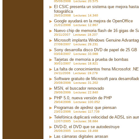
05/06/2008 Lecturas: 20.575
El CSIC presenta un sistema que mejora hasta 
fotográfica
26/03/2008 Lecturas: 14.340
Google ayudará en la mejora de OpenOffice
21/01/2008 Lecturas: 12.867
Nuevo chip de memoria flash de 16 gigas de 
20/11/2007 Lecturas: 18.207
Microsoft implanta Windows Genuine Advanta
27/08/2007 Lecturas: 29.231
Sony desarrolla disco DVD de papel de 25 GB
03/04/2007 Lecturas: 33.088
Tarjetas de memoria a prueba de bombas
30/01/2007 Lecturas: 18.821
La falta de conocimientos frena Microsofot .N
24/11/2006 Lecturas: 19.279
Software gratuito de Microsoft para desarrollad
20/08/2006 Lecturas: 31.202
MSN, el buscador renovado
29/06/2006 Lecturas: 22.840
PHP 5.0, nueva versión de PHP
29/04/2006 Lecturas: 100.052
Programas de ajedrez que piensan
23/01/2006 Lecturas: 117.739
Telefónica duplicará velocidad de ADSL sin aum
12/07/2005 Lecturas: 38.684
DVD-D, el DVD que se autodestruye
26/06/2005 Lecturas: 19.468
Las cámaras digitales arrasan