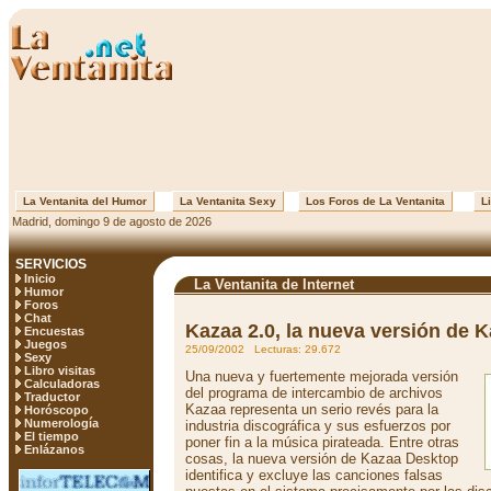
La Ventanita del Humor
La Ventanita Sexy
Los Foros de La Ventanita
Li
Madrid, domingo 9 de agosto de 2026
SERVICIOS
Inicio
La Ventanita de Internet
Humor
Foros
Chat
Kazaa 2.0, la nueva versión de 
Encuestas
Juegos
25/09/2002 Lecturas: 29.672
Sexy
Libro visitas
Una nueva y fuertemente mejorada versión
Calculadoras
del programa de intercambio de archivos
Traductor
Kazaa representa un serio revés para la
Horóscopo
Numerología
industria discográfica y sus esfuerzos por
El tiempo
poner fin a la música pirateada. Entre otras
Enlázanos
cosas, la nueva versión de Kazaa Desktop
identifica y excluye las canciones falsas