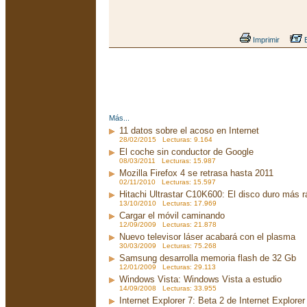
Imprimir
E
Más...
11 datos sobre el acoso en Internet
28/02/2015 Lecturas: 9.164
El coche sin conductor de Google
08/03/2011 Lecturas: 15.987
Mozilla Firefox 4 se retrasa hasta 2011
02/11/2010 Lecturas: 15.597
Hitachi Ultrastar C10K600: El disco duro más 
13/10/2010 Lecturas: 17.969
Cargar el móvil caminando
12/09/2009 Lecturas: 21.878
Nuevo televisor láser acabará con el plasma
30/03/2009 Lecturas: 75.268
Samsung desarrolla memoria flash de 32 Gb
12/01/2009 Lecturas: 29.113
Windows Vista: Windows Vista a estudio
14/09/2008 Lecturas: 33.955
Internet Explorer 7: Beta 2 de Internet Explorer