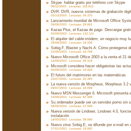
Skype: hablar gratis por teléfono con Skype
08/11/2003 Lecturas: 118.812
DVR: DVR, nuevos sistemas de grabación digit
03/10/2003 Lecturas: 34.370
Lanzamiento mundial de Microsoft Office Sys
09/09/2003 Lecturas: 28.662
Kazaa Plus, el Kazaa de pago. Descargar grati
02/09/2003 Lecturas: 132.110
El alquiler del cable-módem, un negocio muy lu
29/08/2003 Lecturas: 19.336
Sobig.F, Blaster y Nachi.A: Cómo protegerse d
22/08/2003 Lecturas: 18.768
Nuevo Microsoft Office 2003 a la venta el 21 d
14/08/2003 Lecturas: 36.318
Microsoft considera hacer obligatorias las act
06/08/2003 Lecturas: 18.463
El futuro del matrimonio en las matemáticas
24/07/2003 Lecturas: 20.365
La nueva versión de Morpheus, Morpheus 3.2 v
09/07/2003 Lecturas: 18.098
Nuevo MSN Messenger 6. Microsoft presenta 
24/06/2003 Lecturas: 82.398
Su ordenador puede ser un servidor porno sin 
08/06/2003 Lecturas: 47.599
Nueva versión de Lindows, Lindows 4.0, funci
instalación
16/05/2003 Lecturas: 38.996
Nuevo virus Sobig.E, se difunde por e-mail en u
27/01/2003 Lecturas: 18.982