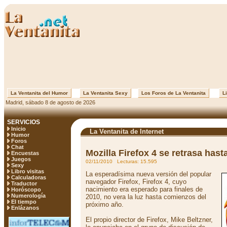
La Ventanita del Humor
La Ventanita Sexy
Los Foros de La Ventanita
Li
Madrid, sábado 8 de agosto de 2026
SERVICIOS
Inicio
La Ventanita de Internet
Humor
Foros
Chat
Mozilla Firefox 4 se retrasa hast
Encuestas
Juegos
02/11/2010 Lecturas: 15.595
Sexy
Libro visitas
La esperadísima nueva versión del popular
Calculadoras
navegador Firefox, Firefox 4, cuyo
Traductor
nacimiento era esperado para finales de
Horóscopo
Numerología
2010, no vera la luz hasta comienzos del
El tiempo
próximo año.
Enlázanos
El propio director de Firefox, Mike Beltzner,