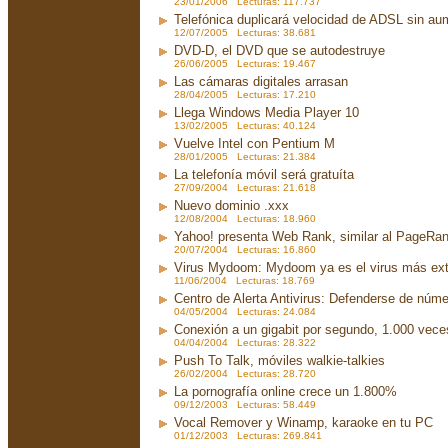
23/01/2006 Lecturas: 117.737
Telefónica duplicará velocidad de ADSL sin aum
12/07/2005 Lecturas: 38.681
DVD-D, el DVD que se autodestruye
26/06/2005 Lecturas: 19.467
Las cámaras digitales arrasan
28/04/2005 Lecturas: 17.210
Llega Windows Media Player 10
13/02/2005 Lecturas: 40.124
Vuelve Intel con Pentium M
28/01/2005 Lecturas: 21.384
La telefonía móvil será gratuíta
27/09/2004 Lecturas: 21.618
Nuevo dominio .xxx
12/08/2004 Lecturas: 18.960
Yahoo! presenta Web Rank, similar al PageRa
20/07/2004 Lecturas: 16.860
Virus Mydoom: Mydoom ya es el virus más exte
11/06/2004 Lecturas: 18.769
Centro de Alerta Antivirus: Defenderse de núme
04/05/2004 Lecturas: 24.084
Conexión a un gigabit por segundo, 1.000 vec
04/04/2004 Lecturas: 28.322
Push To Talk, móviles walkie-talkies
26/02/2004 Lecturas: 28.720
La pornografía online crece un 1.800%
09/12/2003 Lecturas: 58.449
Vocal Remover y Winamp, karaoke en tu PC
01/12/2003 Lecturas: 269.841