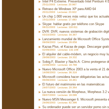
Intel P4 Extreme. Presentado Intel Pentium 4
25/11/2003 Lecturas: 20.967
Retraso de Windows XP para AMD 64
20/11/2003 Lecturas: 23.922
Un chip 1.000 veces más veloz que los actual
15/11/2003 Lecturas: 17.483
Skype: hablar gratis por teléfono con Skype
08/11/2003 Lecturas: 118.811
DVR: DVR, nuevos sistemas de grabación digit
03/10/2003 Lecturas: 34.367
Lanzamiento mundial de Microsoft Office Sys
09/09/2003 Lecturas: 28.658
Kazaa Plus, el Kazaa de pago. Descargar grati
02/09/2003 Lecturas: 132.108
El alquiler del cable-módem, un negocio muy lu
29/08/2003 Lecturas: 19.332
Sobig.F, Blaster y Nachi.A: Cómo protegerse d
22/08/2003 Lecturas: 18.768
Nuevo Microsoft Office 2003 a la venta el 21 d
14/08/2003 Lecturas: 36.316
Microsoft considera hacer obligatorias las act
06/08/2003 Lecturas: 18.461
El futuro del matrimonio en las matemáticas
24/07/2003 Lecturas: 20.364
La nueva versión de Morpheus, Morpheus 3.2 v
09/07/2003 Lecturas: 18.096
Nuevo MSN Messenger 6. Microsoft presenta 
24/06/2003 Lecturas: 82.396
Su ordenador puede ser un servidor porno sin 