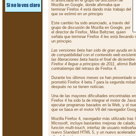
lo anunciaba en el grupo de discusión de
Mozilla en Google, donde afirmaba que
terminar Firefox 4 está dando más trabajo del
que se estimó en un principio
Este cambio ha sido anunciado, a través del
grupo de discusión de Mozilla en Google, por
el director de Firefox, Mike Beltzner, quien
señala que terminar Firefox 4 les está llevando
un principio.
Las versiones beta han sido de gran ayuda en la
de compatibilidad con el contenido web existent
las liberaciones beta hasta el final de diciembr
Firefox 4 llegue a principios de 2011
, afirmó Bel
contratiempo del retraso de Firefox 4.
Durante los últimos meses se han presentado se
prometió Firefox 4 beta 7 para la segunda mita
después no se tienen noticias.
Una de las mayores dificultades encontradas en 
Firefox 4 ha sido la de integrar el motor de Ja
ejecutar programas basados en la Web, y el n
que se basa en el motor V8 del navegador Goo
Mozilla Firefox 4, navegador más utilizado tras I
Microsoft, incluye bastantes mejoras de calado
función
multi-touch
, interfaz de usuario rediseñ
nuevo Standard HTML 5, y un nuevo acelerador 