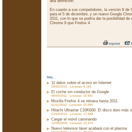
alta definición.
En cuanto a sus competidores, la versión 8 de
para el 5 de diciembre, y un nuevo Google Chro
2011, con lo que se podría dar la posibilidad de
Chrome 9 que Firefox 4.
Imprimir
E
Más...
11 datos sobre el acoso en Internet
28/02/2015 Lecturas: 9.160
El coche sin conductor de Google
08/03/2011 Lecturas: 15.982
Mozilla Firefox 4 se retrasa hasta 2011
02/11/2010 Lecturas: 15.595
Hitachi Ultrastar C10K600: El disco duro más 
13/10/2010 Lecturas: 17.966
Cargar el móvil caminando
12/09/2009 Lecturas: 21.876
Nuevo televisor láser acabará con el plasma