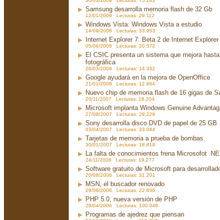
30/03/2009 Lecturas: 75.263
Samsung desarrolla memoria flash de 32 Gb
12/01/2009 Lecturas: 29.112
Windows Vista: Windows Vista a estudio
14/09/2008 Lecturas: 33.953
Internet Explorer 7: Beta 2 de Internet Explorer
05/06/2008 Lecturas: 20.572
El CSIC presenta un sistema que mejora hasta 
fotográfica
26/03/2008 Lecturas: 14.332
Google ayudará en la mejora de OpenOffice
21/01/2008 Lecturas: 12.864
Nuevo chip de memoria flash de 16 gigas de 
20/11/2007 Lecturas: 18.204
Microsoft implanta Windows Genuine Advanta
27/08/2007 Lecturas: 29.229
Sony desarrolla disco DVD de papel de 25 GB
03/04/2007 Lecturas: 33.084
Tarjetas de memoria a prueba de bombas
30/01/2007 Lecturas: 18.819
La falta de conocimientos frena Microsofot .N
24/11/2006 Lecturas: 19.277
Software gratuito de Microsoft para desarrollad
20/08/2006 Lecturas: 31.201
MSN, el buscador renovado
29/06/2006 Lecturas: 22.836
PHP 5.0, nueva versión de PHP
29/04/2006 Lecturas: 100.048
Programas de ajedrez que piensan