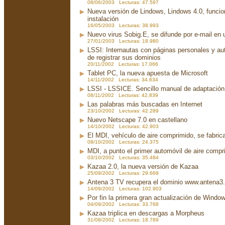
08/06/2003 Lecturas: 47.597
Nueva versión de Lindows, Lindows 4.0, funci
instalación
16/05/2003 Lecturas: 38.993
Nuevo virus Sobig.E, se difunde por e-mail en u
27/01/2003 Lecturas: 18.980
LSSI: Internautas con páginas personales y au
de registrar sus dominios
20/11/2002 Lecturas: 17.066
Tablet PC, la nueva apuesta de Microsoft
14/11/2002 Lecturas: 34.634
LSSI - LSSICE. Sencillo manual de adaptación.
08/11/2002 Lecturas: 42.839
Las palabras más buscadas en Internet
23/10/2002 Lecturas: 42.289
Nuevo Netscape 7.0 en castellano
14/10/2002 Lecturas: 42.903
El MDI, vehículo de aire comprimido, se fabri
08/10/2002 Lecturas: 24.375
MDI, a punto el primer automóvil de aire compr
03/10/2002 Lecturas: 35.484
Kazaa 2.0, la nueva versión de Kazaa
25/09/2002 Lecturas: 29.669
Antena 3 TV recupera el dominio www.antena3
14/09/2002 Lecturas: 102.903
Por fin la primera gran actualización de Wind
04/09/2002 Lecturas: 33.768
Kazaa triplica en descargas a Morpheus
31/08/2002 Lecturas: 18.789