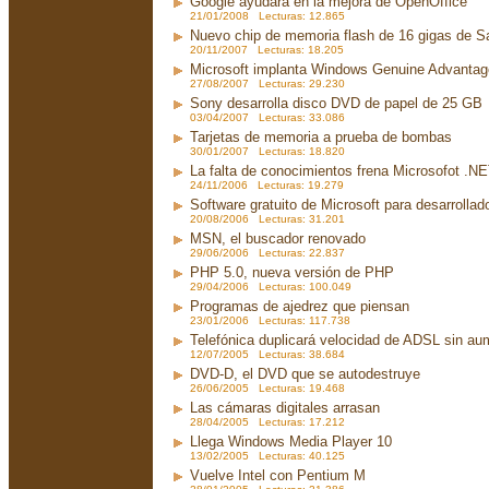
Google ayudará en la mejora de OpenOffice
21/01/2008 Lecturas: 12.865
Nuevo chip de memoria flash de 16 gigas de 
20/11/2007 Lecturas: 18.205
Microsoft implanta Windows Genuine Advanta
27/08/2007 Lecturas: 29.230
Sony desarrolla disco DVD de papel de 25 GB
03/04/2007 Lecturas: 33.086
Tarjetas de memoria a prueba de bombas
30/01/2007 Lecturas: 18.820
La falta de conocimientos frena Microsofot .N
24/11/2006 Lecturas: 19.279
Software gratuito de Microsoft para desarrollad
20/08/2006 Lecturas: 31.201
MSN, el buscador renovado
29/06/2006 Lecturas: 22.837
PHP 5.0, nueva versión de PHP
29/04/2006 Lecturas: 100.049
Programas de ajedrez que piensan
23/01/2006 Lecturas: 117.738
Telefónica duplicará velocidad de ADSL sin aum
12/07/2005 Lecturas: 38.684
DVD-D, el DVD que se autodestruye
26/06/2005 Lecturas: 19.468
Las cámaras digitales arrasan
28/04/2005 Lecturas: 17.212
Llega Windows Media Player 10
13/02/2005 Lecturas: 40.125
Vuelve Intel con Pentium M