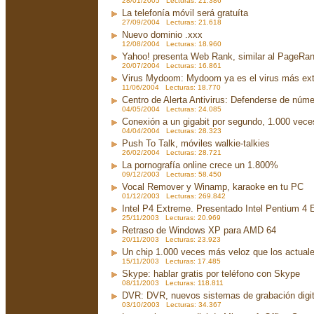
28/01/2005 Lecturas: 21.386
La telefonía móvil será gratuíta
27/09/2004 Lecturas: 21.618
Nuevo dominio .xxx
12/08/2004 Lecturas: 18.960
Yahoo! presenta Web Rank, similar al PageRa
20/07/2004 Lecturas: 16.861
Virus Mydoom: Mydoom ya es el virus más exte
11/06/2004 Lecturas: 18.770
Centro de Alerta Antivirus: Defenderse de núme
04/05/2004 Lecturas: 24.085
Conexión a un gigabit por segundo, 1.000 vec
04/04/2004 Lecturas: 28.323
Push To Talk, móviles walkie-talkies
26/02/2004 Lecturas: 28.721
La pornografía online crece un 1.800%
09/12/2003 Lecturas: 58.450
Vocal Remover y Winamp, karaoke en tu PC
01/12/2003 Lecturas: 269.842
Intel P4 Extreme. Presentado Intel Pentium 4
25/11/2003 Lecturas: 20.969
Retraso de Windows XP para AMD 64
20/11/2003 Lecturas: 23.923
Un chip 1.000 veces más veloz que los actual
15/11/2003 Lecturas: 17.485
Skype: hablar gratis por teléfono con Skype
08/11/2003 Lecturas: 118.811
DVR: DVR, nuevos sistemas de grabación digit
03/10/2003 Lecturas: 34.367