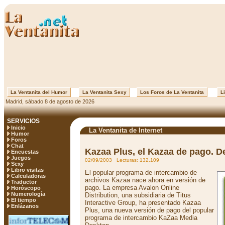
La Ventanita del Humor
La Ventanita Sexy
Los Foros de La Ventanita
Li
Madrid, sábado 8 de agosto de 2026
SERVICIOS
Inicio
La Ventanita de Internet
Humor
Foros
Chat
Kazaa Plus, el Kazaa de pago. D
Encuestas
Juegos
02/09/2003 Lecturas: 132.109
Sexy
Libro visitas
El popular programa de intercambio de
Calculadoras
archivos Kazaa nace ahora en versión de
Traductor
pago. La empresa Avalon Online
Horóscopo
Numerología
Distribution, una subsidiaria de Titus
El tiempo
Interactive Group, ha presentado Kazaa
Enlázanos
Plus, una nueva versión de pago del popular
programa de intercambio KaZaa Media