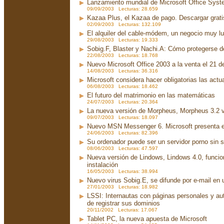
Lanzamiento mundial de Microsoft Office Sys
09/09/2003 Lecturas: 28.659
Kazaa Plus, el Kazaa de pago. Descargar grati
02/09/2003 Lecturas: 132.109
El alquiler del cable-módem, un negocio muy lu
29/08/2003 Lecturas: 19.333
Sobig.F, Blaster y Nachi.A: Cómo protegerse d
22/08/2003 Lecturas: 18.768
Nuevo Microsoft Office 2003 a la venta el 21 d
14/08/2003 Lecturas: 36.316
Microsoft considera hacer obligatorias las act
06/08/2003 Lecturas: 18.462
El futuro del matrimonio en las matemáticas
24/07/2003 Lecturas: 20.364
La nueva versión de Morpheus, Morpheus 3.2 v
09/07/2003 Lecturas: 18.097
Nuevo MSN Messenger 6. Microsoft presenta 
24/06/2003 Lecturas: 82.396
Su ordenador puede ser un servidor porno sin 
08/06/2003 Lecturas: 47.597
Nueva versión de Lindows, Lindows 4.0, funci
instalación
16/05/2003 Lecturas: 38.994
Nuevo virus Sobig.E, se difunde por e-mail en u
27/01/2003 Lecturas: 18.982
LSSI: Internautas con páginas personales y au
de registrar sus dominios
20/11/2002 Lecturas: 17.067
Tablet PC, la nueva apuesta de Microsoft