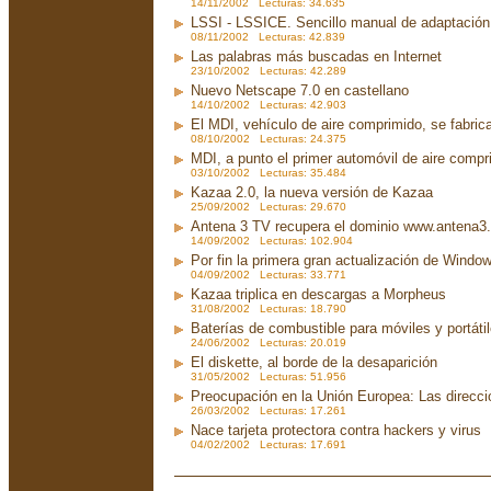
14/11/2002 Lecturas: 34.635
LSSI - LSSICE. Sencillo manual de adaptación.
08/11/2002 Lecturas: 42.839
Las palabras más buscadas en Internet
23/10/2002 Lecturas: 42.289
Nuevo Netscape 7.0 en castellano
14/10/2002 Lecturas: 42.903
El MDI, vehículo de aire comprimido, se fabri
08/10/2002 Lecturas: 24.375
MDI, a punto el primer automóvil de aire compr
03/10/2002 Lecturas: 35.484
Kazaa 2.0, la nueva versión de Kazaa
25/09/2002 Lecturas: 29.670
Antena 3 TV recupera el dominio www.antena3
14/09/2002 Lecturas: 102.904
Por fin la primera gran actualización de Wind
04/09/2002 Lecturas: 33.771
Kazaa triplica en descargas a Morpheus
31/08/2002 Lecturas: 18.790
Baterías de combustible para móviles y portáti
24/06/2002 Lecturas: 20.019
El diskette, al borde de la desaparición
31/05/2002 Lecturas: 51.956
Preocupación en la Unión Europea: Las direcc
26/03/2002 Lecturas: 17.261
Nace tarjeta protectora contra hackers y virus
04/02/2002 Lecturas: 17.691