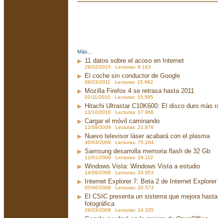
Más...
11 datos sobre el acoso en Internet
28/02/2015 Lecturas: 9.163
El coche sin conductor de Google
08/03/2011 Lecturas: 15.982
Mozilla Firefox 4 se retrasa hasta 2011
02/11/2010 Lecturas: 15.595
Hitachi Ultrastar C10K600: El disco duro más 
13/10/2010 Lecturas: 17.966
Cargar el móvil caminando
12/09/2009 Lecturas: 21.876
Nuevo televisor láser acabará con el plasma
30/03/2009 Lecturas: 75.264
Samsung desarrolla memoria flash de 32 Gb
12/01/2009 Lecturas: 29.112
Windows Vista: Windows Vista a estudio
14/09/2008 Lecturas: 33.953
Internet Explorer 7: Beta 2 de Internet Explorer
05/06/2008 Lecturas: 20.573
El CSIC presenta un sistema que mejora hasta 
fotográfica
26/03/2008 Lecturas: 14.335