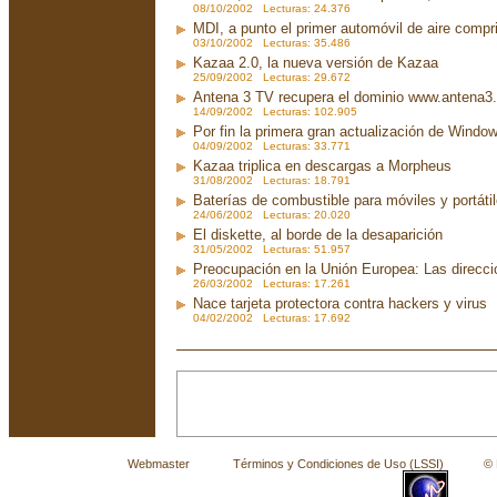
08/10/2002 Lecturas: 24.376
MDI, a punto el primer automóvil de aire compr
03/10/2002 Lecturas: 35.486
Kazaa 2.0, la nueva versión de Kazaa
25/09/2002 Lecturas: 29.672
Antena 3 TV recupera el dominio www.antena3
14/09/2002 Lecturas: 102.905
Por fin la primera gran actualización de Wind
04/09/2002 Lecturas: 33.771
Kazaa triplica en descargas a Morpheus
31/08/2002 Lecturas: 18.791
Baterías de combustible para móviles y portáti
24/06/2002 Lecturas: 20.020
El diskette, al borde de la desaparición
31/05/2002 Lecturas: 51.957
Preocupación en la Unión Europea: Las direcc
26/03/2002 Lecturas: 17.261
Nace tarjeta protectora contra hackers y virus
04/02/2002 Lecturas: 17.692
Webmaster
Términos y Condiciones de Uso (LSSI)
© La 