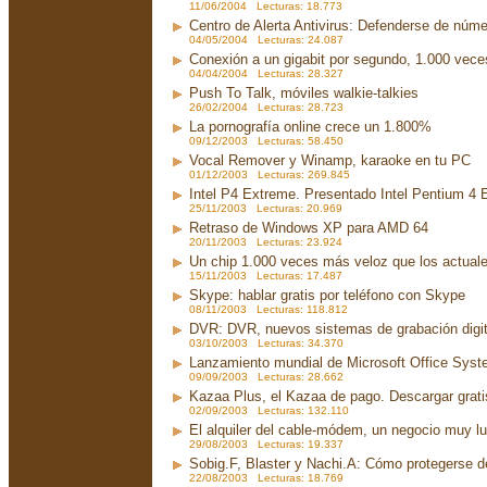
11/06/2004 Lecturas: 18.773
Centro de Alerta Antivirus: Defenderse de núme
04/05/2004 Lecturas: 24.087
Conexión a un gigabit por segundo, 1.000 vec
04/04/2004 Lecturas: 28.327
Push To Talk, móviles walkie-talkies
26/02/2004 Lecturas: 28.723
La pornografía online crece un 1.800%
09/12/2003 Lecturas: 58.450
Vocal Remover y Winamp, karaoke en tu PC
01/12/2003 Lecturas: 269.845
Intel P4 Extreme. Presentado Intel Pentium 4
25/11/2003 Lecturas: 20.969
Retraso de Windows XP para AMD 64
20/11/2003 Lecturas: 23.924
Un chip 1.000 veces más veloz que los actual
15/11/2003 Lecturas: 17.487
Skype: hablar gratis por teléfono con Skype
08/11/2003 Lecturas: 118.812
DVR: DVR, nuevos sistemas de grabación digit
03/10/2003 Lecturas: 34.370
Lanzamiento mundial de Microsoft Office Sys
09/09/2003 Lecturas: 28.662
Kazaa Plus, el Kazaa de pago. Descargar grati
02/09/2003 Lecturas: 132.110
El alquiler del cable-módem, un negocio muy lu
29/08/2003 Lecturas: 19.337
Sobig.F, Blaster y Nachi.A: Cómo protegerse d
22/08/2003 Lecturas: 18.769