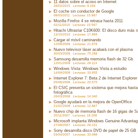
11 datos sobre el acoso en Internet
28/02/2015 Lecturas: 9.164
El coche sin conductor de Google
08/03/2011 Lecturas: 15.987
Mozilla Firefox 4 se retrasa hasta 2011
02/11/2010 Lecturas: 15.597
Hitachi Ultrastar C10K600: El disco duro más 
13/10/2010 Lecturas: 17.969
Cargar el móvil caminando
12/09/2009 Lecturas: 21.878
Nuevo televisor láser acabará con el plasma
30/03/2009 Lecturas: 75.268
Samsung desarrolla memoria flash de 32 Gb
12/01/2009 Lecturas: 29.113
Windows Vista: Windows Vista a estudio
14/09/2008 Lecturas: 33.955
Internet Explorer 7: Beta 2 de Internet Explorer
05/06/2008 Lecturas: 20.575
El CSIC presenta un sistema que mejora hasta 
fotográfica
26/03/2008 Lecturas: 14.340
Google ayudará en la mejora de OpenOffice
21/01/2008 Lecturas: 12.867
Nuevo chip de memoria flash de 16 gigas de 
20/11/2007 Lecturas: 18.208
Microsoft implanta Windows Genuine Advanta
27/08/2007 Lecturas: 29.231
Sony desarrolla disco DVD de papel de 25 GB
03/04/2007 Lecturas: 33.088