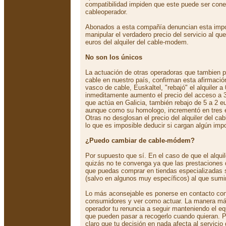
compatibilidad impiden que este puede ser cone
cableoperador.
Abonados a esta compañía denuncian esta imp
manipular el verdadero precio del servicio al qu
euros del alquiler del cable-modem.
No son los únicos
La actuación de otras operadoras que tambien pr
cable en nuestro país, confirman esta afirmación
vasco de cable, Euskaltel, "rebajó" el alquiler a
inmeditamente aumento el precio del acceso a 3
que actúa en Galicia, también rebajo de 5 a 2 eur
aunque como su homologo, incrementó en tres eu
Otras no desglosan el precio del alquiler del c
lo que es imposible deducir si cargan algún imp
¿Puedo cambiar de cable-módem?
Por supuesto que sí. En el caso de que el alquil
quizás no te convenga ya que las prestaciones 
que puedas comprar en tiendas especializadas 
(salvo en algunos muy específicos) al que sumin
Lo más aconsejable es ponerse en contacto con
consumidores y ver como actuar. La manera má
operador tu renuncia a seguir manteniendo el eq
que pueden pasar a recogerlo cuando quieran. P
claro que tu decisión en nada afecta al servicio