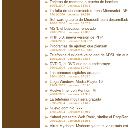
Tarjetas de memoria a prueba de bombas
30/01/2007 Lecturas: 18.821
La falta de conocimientos frena Microsofot .N
24/11/2006 Lecturas: 19.280
Software gratuito de Microsoft para desarrollad
20/08/2006 Lecturas: 31.202
MSN, el buscador renovado
29/06/2006 Lecturas: 22.840
PHP 5.0, nueva versión de PHP
29/04/2006 Lecturas: 100.052
Programas de ajedrez que piensan
23/01/2006 Lecturas: 117.739
Telefónica duplicará velocidad de ADSL sin aum
12/07/2005 Lecturas: 38.684
DVD-D, el DVD que se autodestruye
26/06/2005 Lecturas: 19.469
Las cámaras digitales arrasan
28/04/2005 Lecturas: 17.215
Llega Windows Media Player 10
13/02/2005 Lecturas: 40.126
Vuelve Intel con Pentium M
28/01/2005 Lecturas: 21.387
La telefonía móvil será gratuíta
27/09/2004 Lecturas: 21.619
Nuevo dominio .xxx
12/08/2004 Lecturas: 18.961
Yahoo! presenta Web Rank, similar al PageRa
20/07/2004 Lecturas: 16.865
Virus Mydoom: Mydoom ya es el virus más exte