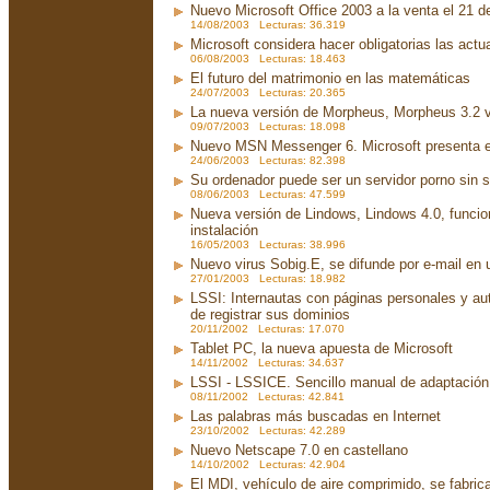
Nuevo Microsoft Office 2003 a la venta el 21 d
14/08/2003 Lecturas: 36.319
Microsoft considera hacer obligatorias las act
06/08/2003 Lecturas: 18.463
El futuro del matrimonio en las matemáticas
24/07/2003 Lecturas: 20.365
La nueva versión de Morpheus, Morpheus 3.2 v
09/07/2003 Lecturas: 18.098
Nuevo MSN Messenger 6. Microsoft presenta 
24/06/2003 Lecturas: 82.398
Su ordenador puede ser un servidor porno sin 
08/06/2003 Lecturas: 47.599
Nueva versión de Lindows, Lindows 4.0, funci
instalación
16/05/2003 Lecturas: 38.996
Nuevo virus Sobig.E, se difunde por e-mail en u
27/01/2003 Lecturas: 18.982
LSSI: Internautas con páginas personales y au
de registrar sus dominios
20/11/2002 Lecturas: 17.070
Tablet PC, la nueva apuesta de Microsoft
14/11/2002 Lecturas: 34.637
LSSI - LSSICE. Sencillo manual de adaptación.
08/11/2002 Lecturas: 42.841
Las palabras más buscadas en Internet
23/10/2002 Lecturas: 42.289
Nuevo Netscape 7.0 en castellano
14/10/2002 Lecturas: 42.904
El MDI, vehículo de aire comprimido, se fabri