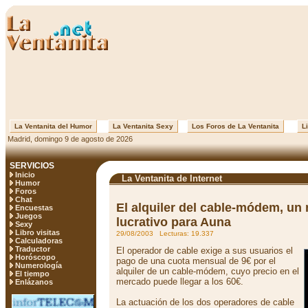
La Ventanita del Humor
La Ventanita Sexy
Los Foros de La Ventanita
Li
Madrid, domingo 9 de agosto de 2026
SERVICIOS
Inicio
La Ventanita de Internet
Humor
Foros
Chat
El alquiler del cable-módem, un
Encuestas
Juegos
lucrativo para Auna
Sexy
Libro visitas
29/08/2003 Lecturas: 19.337
Calculadoras
Traductor
El operador de cable exige a sus usuarios el
Horóscopo
pago de una cuota mensual de 9€ por el
Numerología
alquiler de un cable-módem, cuyo precio en el
El tiempo
mercado puede llegar a los 60€.
Enlázanos
La actuación de los dos operadores de cable