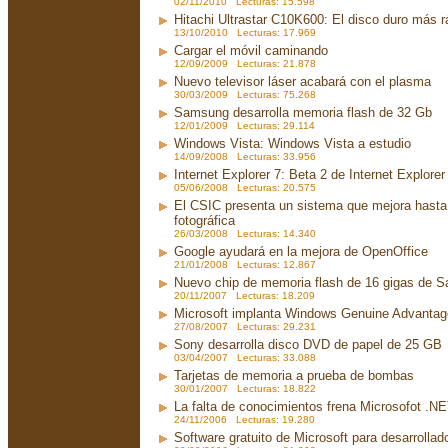
02/11/2010 Lecturas: 15.598
Hitachi Ultrastar C10K600: El disco duro más 
13/10/2010 Lecturas: 17.969
Cargar el móvil caminando
12/09/2009 Lecturas: 21.878
Nuevo televisor láser acabará con el plasma
30/03/2009 Lecturas: 75.268
Samsung desarrolla memoria flash de 32 Gb
12/01/2009 Lecturas: 29.114
Windows Vista: Windows Vista a estudio
14/09/2008 Lecturas: 33.956
Internet Explorer 7: Beta 2 de Internet Explorer
05/06/2008 Lecturas: 20.575
El CSIC presenta un sistema que mejora hasta 
fotográfica
26/03/2008 Lecturas: 14.340
Google ayudará en la mejora de OpenOffice
21/01/2008 Lecturas: 12.867
Nuevo chip de memoria flash de 16 gigas de 
20/11/2007 Lecturas: 18.209
Microsoft implanta Windows Genuine Advanta
27/08/2007 Lecturas: 29.231
Sony desarrolla disco DVD de papel de 25 GB
03/04/2007 Lecturas: 33.088
Tarjetas de memoria a prueba de bombas
30/01/2007 Lecturas: 18.822
La falta de conocimientos frena Microsofot .N
24/11/2006 Lecturas: 19.280
Software gratuito de Microsoft para desarrollad