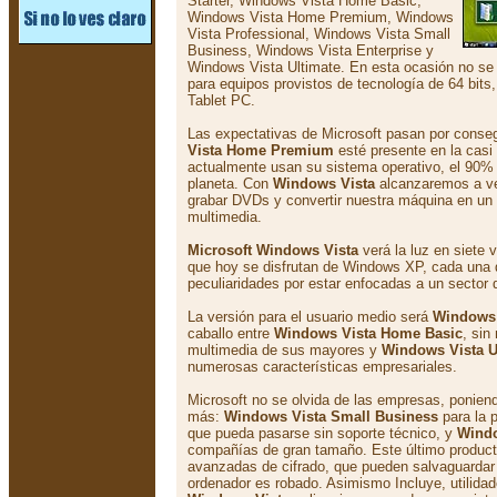
Starter, Windows Vista Home Basic,
Windows Vista Home Premium, Windows
Vista Professional, Windows Vista Small
Business, Windows Vista Enterprise y
Windows Vista Ultimate. En esta ocasión no se
para equipos provistos de tecnología de 64 bits
Tablet PC.
Las expectativas de Microsoft pasan por conse
Vista Home Premium
esté presente en la casi
actualmente usan su sistema operativo, el 90% 
planeta. Con
Windows Vista
alcanzaremos a ver 
grabar DVDs y convertir nuestra máquina en un 
multimedia.
Microsoft Windows Vista
verá la luz en siete 
que hoy se disfrutan de Windows XP, cada una 
peculiaridades por estar enfocadas a un sector d
La versión para el usuario medio será
Windows
caballo entre
Windows Vista Home Basic
, sin
multimedia de sus mayores y
Windows Vista U
numerosas características empresariales.
Microsoft no se olvida de las empresas, ponien
más:
Windows Vista Small Business
para la 
que pueda pasarse sin soporte técnico, y
Windo
compañías de gran tamaño. Este último product
avanzadas de cifrado, que pueden salvaguardar l
ordenador es robado. Asimismo Incluye, utilidad