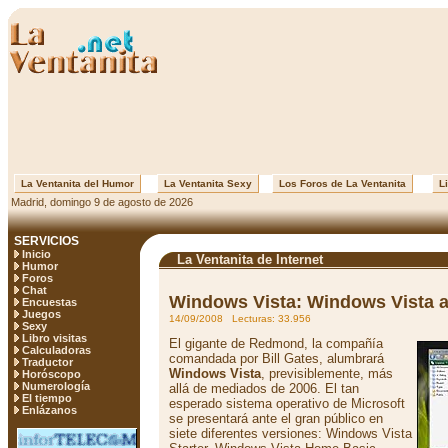
La Ventanita del Humor
La Ventanita Sexy
Los Foros de La Ventanita
Li
Madrid, domingo 9 de agosto de 2026
SERVICIOS
Inicio
La Ventanita de Internet
Humor
Foros
Chat
Windows Vista: Windows Vista a
Encuestas
Juegos
14/09/2008 Lecturas: 33.956
Sexy
Libro visitas
El gigante de Redmond, la compañía
Calculadoras
comandada por Bill Gates, alumbrará
Traductor
Windows Vista
, previsiblemente, más
Horóscopo
Numerología
allá de mediados de 2006. El tan
El tiempo
esperado sistema operativo de Microsoft
Enlázanos
se presentará ante el gran público en
siete diferentes versiones: Windows Vista