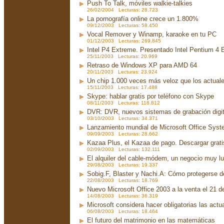
Push To Talk, móviles walkie-talkies
26/02/2004 Lecturas: 28.723
La pornografía online crece un 1.800%
09/12/2003 Lecturas: 58.450
Vocal Remover y Winamp, karaoke en tu PC
01/12/2003 Lecturas: 269.845
Intel P4 Extreme. Presentado Intel Pentium 4
25/11/2003 Lecturas: 20.969
Retraso de Windows XP para AMD 64
20/11/2003 Lecturas: 23.924
Un chip 1.000 veces más veloz que los actual
15/11/2003 Lecturas: 17.488
Skype: hablar gratis por teléfono con Skype
08/11/2003 Lecturas: 118.812
DVR: DVR, nuevos sistemas de grabación digit
03/10/2003 Lecturas: 34.371
Lanzamiento mundial de Microsoft Office Sys
09/09/2003 Lecturas: 28.662
Kazaa Plus, el Kazaa de pago. Descargar grati
02/09/2003 Lecturas: 132.111
El alquiler del cable-módem, un negocio muy lu
29/08/2003 Lecturas: 19.337
Sobig.F, Blaster y Nachi.A: Cómo protegerse d
22/08/2003 Lecturas: 18.769
Nuevo Microsoft Office 2003 a la venta el 21 d
14/08/2003 Lecturas: 36.319
Microsoft considera hacer obligatorias las act
06/08/2003 Lecturas: 18.464
El futuro del matrimonio en las matemáticas