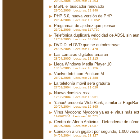
20/08/2006 Lecturas: 31.203
MSN, el buscador renovado
29/06/2006 Lecturas: 22.840
PHP 5.0, nueva versión de PHP
29/04/2006 Lecturas: 100.052
Programas de ajedrez que piensan
23/01/2006 Lecturas: 117.739
Telefónica duplicará velocidad de ADSL sin aum
12/07/2005 Lecturas: 38.684
DVD-D, el DVD que se autodestruye
26/06/2005 Lecturas: 19.470
Las cámaras digitales arrasan
28/04/2005 Lecturas: 17.215
Llega Windows Media Player 10
13/02/2005 Lecturas: 40.126
Vuelve Intel con Pentium M
28/01/2005 Lecturas: 21.388
La telefonía móvil será gratuíta
27/09/2004 Lecturas: 21.620
Nuevo dominio .xxx
12/08/2004 Lecturas: 18.961
Yahoo! presenta Web Rank, similar al PageRa
20/07/2004 Lecturas: 16.865
Virus Mydoom: Mydoom ya es el virus más exte
11/06/2004 Lecturas: 18.773
Centro de Alerta Antivirus: Defenderse de núme
04/05/2004 Lecturas: 24.087
Conexión a un gigabit por segundo, 1.000 vec
04/04/2004 Lecturas: 28.327