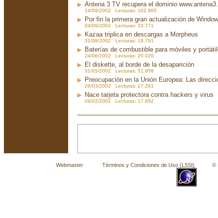
Antena 3 TV recupera el dominio www.antena3
14/09/2002 Lecturas: 102.905
Por fin la primera gran actualización de Wind
04/09/2002 Lecturas: 33.771
Kazaa triplica en descargas a Morpheus
31/08/2002 Lecturas: 18.791
Baterías de combustible para móviles y portáti
24/06/2002 Lecturas: 20.020
El diskette, al borde de la desaparición
31/05/2002 Lecturas: 51.958
Preocupación en la Unión Europea: Las direcc
26/03/2002 Lecturas: 17.261
Nace tarjeta protectora contra hackers y virus
04/02/2002 Lecturas: 17.692
Webmaster
Términos y Condiciones de Uso (LSSI)
© La 