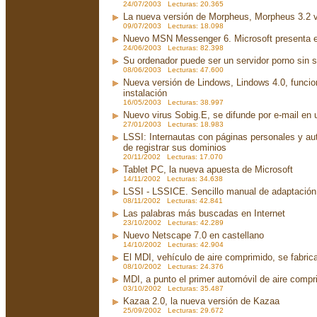
24/07/2003 Lecturas: 20.365
La nueva versión de Morpheus, Morpheus 3.2 v
09/07/2003 Lecturas: 18.098
Nuevo MSN Messenger 6. Microsoft presenta 
24/06/2003 Lecturas: 82.398
Su ordenador puede ser un servidor porno sin 
08/06/2003 Lecturas: 47.600
Nueva versión de Lindows, Lindows 4.0, funci
instalación
16/05/2003 Lecturas: 38.997
Nuevo virus Sobig.E, se difunde por e-mail en u
27/01/2003 Lecturas: 18.983
LSSI: Internautas con páginas personales y au
de registrar sus dominios
20/11/2002 Lecturas: 17.070
Tablet PC, la nueva apuesta de Microsoft
14/11/2002 Lecturas: 34.638
LSSI - LSSICE. Sencillo manual de adaptación.
08/11/2002 Lecturas: 42.841
Las palabras más buscadas en Internet
23/10/2002 Lecturas: 42.289
Nuevo Netscape 7.0 en castellano
14/10/2002 Lecturas: 42.904
El MDI, vehículo de aire comprimido, se fabri
08/10/2002 Lecturas: 24.376
MDI, a punto el primer automóvil de aire compr
03/10/2002 Lecturas: 35.487
Kazaa 2.0, la nueva versión de Kazaa
25/09/2002 Lecturas: 29.672