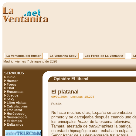
La Ventanita del Humor
La Ventanita Sexy
Los Foros de La Ventanita
Li
Madrid, viernes 7 de agosto de 2026
SERVICIOS
Inicio
Opinión: El liberal
Humor
Foros
Chat
El platanal
Encuestas
Juegos
09/02/2004 Lecturas: 15.225
Sexy
Libro visitas
Publio
Calculadoras
Traductor
No hace muchos días, España se asombraba
Horóscopo
primero y se carcajeaba después cuando uno d
Numerología
El tiempo
los principales
freaks
de la escena televisiva,
Enlázanos
Tamara, atestada de
trankimazines
la barriga,
en estado hipnagógico aún, echaba la culpa al
Señor Aznar de su desventurada trayectoria.