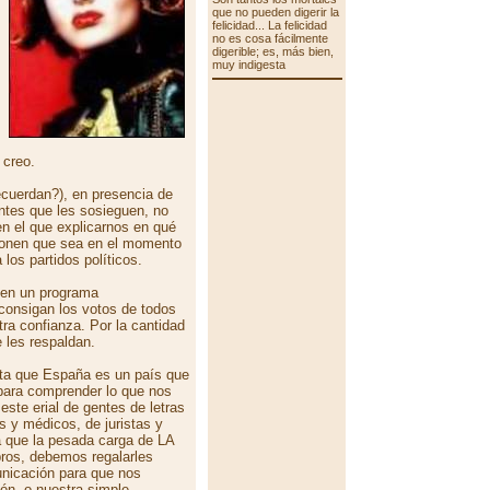
que no pueden digerir la
felicidad... La felicidad
no es cosa fácilmente
digerible; es, más bien,
muy indigesta
 creo.
cuerdan?), en presencia de
entes que les sosieguen, no
n el que explicarnos en qué
oponen que sea en el momento
os partidos políticos.
ten un programa
 consigan los votos de todos
ra confianza. Por la cantidad
 les respaldan.
nta que España es un país que
para comprender lo que nos
 este erial de gentes de letras
os y médicos, de juristas y
a que la pesada carga de LA
os, debemos regalarles
unicación para que nos
zón, o nuestra simple