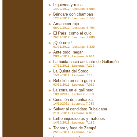
Izquierda y ruina
14/02/2012 Lecturas: 6.684
Brindaré con champán
12/02/2012 Lecturas: 6.744
Amanecer rojo
06/02/2012 Lecturas: 6.704
El País, como el culo
26/01/2012 Lecturas: 7.080
¡Qué cruz!
01/01/2012 Lecturas: 6.335
Ante todo, negar
28/12/2011 Lecturas: 6.644
La huida hacia adelante de Gallardón
17/12/2011 Lecturas: 7.227
La Quinta del Sordo
15/12/2011 Lecturas: 7.168
Rebelión en esta granja
03/12/2011 Lecturas: 7.012
La zorra en el gallinero
18/11/2011 Lecturas: 7.639
Cuestión de confianza
14/11/2011 Lecturas: 7.085
Salvar al candidato Rubalcaba
21/10/2011 Lecturas: 6.896
Entre inquisidores y matones
14/10/2011 Lecturas: 7.182
Tocata y fuga de Zetapé
25/09/2011 Lecturas: 7.483