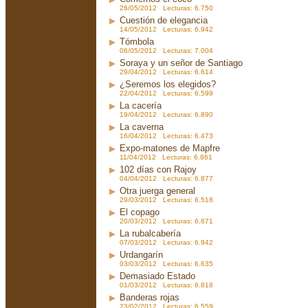
26/05/2012 Lecturas: 6.750
Cuestión de elegancia
14/05/2012 Lecturas: 6.942
Tómbola
06/05/2012 Lecturas: 7.004
Soraya y un señor de Santiago
29/04/2012 Lecturas: 6.614
¿Seremos los elegidos?
22/04/2012 Lecturas: 6.599
La cacería
19/04/2012 Lecturas: 6.890
La caverna
16/04/2012 Lecturas: 6.473
Expo-matones de Mapfre
11/04/2012 Lecturas: 6.861
102 días con Rajoy
04/04/2012 Lecturas: 6.877
Otra juerga general
29/03/2012 Lecturas: 6.518
El copago
20/03/2012 Lecturas: 6.871
La rubalcabería
07/03/2012 Lecturas: 6.942
Urdangarín
03/03/2012 Lecturas: 6.635
Demasiado Estado
01/03/2012 Lecturas: 6.818
Banderas rojas
23/02/2012 Lecturas: 6.559