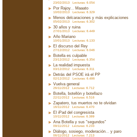
23/02/2013 Lecturas: 6.054
Por Rajoy... Maaato
10/02/2013 Lecturas: 6.329
Menos delcaraciones y más explicaciones
05/02/2013 Lecturas: 6.302
30 años y ruina
27/01/2013 Lecturas: 6.449
Año Mariano
10/01/2013 Lecturas: 6.133
El discurso del Rey
27/12/2012 Lecturas: 6.046
Botella es culpable
23/12/2012 Lecturas: 6.354
La realidad impuesta
03/12/2012 Lecturas: 6.311
Detrás del PSOE irá el PP
02/12/2012 Lecturas: 6.486
Vuelva general
26/11/2012 Lecturas: 6.712
Botella, botellón y botellazo
22/11/2012 Lecturas: 6.516
Zapatero, tus muertos no te olvidan
16/11/2012 Lecturas: 6.470
El iPad del congresista
10/11/2012 Lecturas: 6.389
Ana Botella y sus "segundos"
09/11/2012 Lecturas: 6.233
Diálogo, sosiego, moderación... y paro
06/11/2012 Lecturas: 7.213