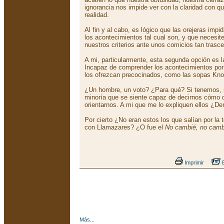
ignorancia nos impide ver con la claridad con que
realidad.
Al fin y al cabo, es lógico que las orejeras impi
los acontecimientos tal cual son, y que necesit
nuestros criterios ante unos comicios tan tras
A mi, particularmente, esta segunda opción es 
Incapaz de comprender los acontecimientos por
los ofrezcan precocinados, como las sopas Kno
¿Un hombre, un voto? ¿Para qué? Si tenemos, p
minoría que se siente capaz de decirnos cómo
orientarnos. A mi que me lo expliquen ellos ¿D
Por cierto ¿No eran estos los que salían por la 
con Llamazares? ¿O fue el
No cambié, no camb
Imprimir
E
Más...