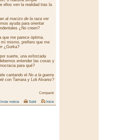
 ellos ven la realidad tras la
dan al
macizo de la raza
ver
emos ayuda para orientar
cendentales ¿No creen?
la que me parece óptima.
 mí mismo, prefiero que me
rr ¿Gorka?
or suerte, una esforzada
 debemos entender las cosas y
emocracia para qué?
tele cantando el
No a la guerra
ié
con Tamara y Loli Alvarez?
Compartir
nviar noticia
Subir
Inicio