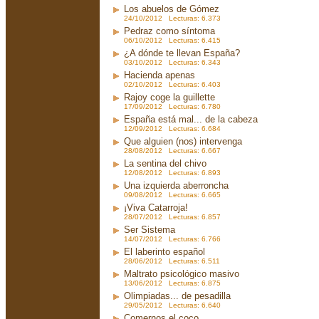
Los abuelos de Gómez
24/10/2012 Lecturas: 6.373
Pedraz como síntoma
06/10/2012 Lecturas: 6.415
¿A dónde te llevan España?
03/10/2012 Lecturas: 6.343
Hacienda apenas
02/10/2012 Lecturas: 6.403
Rajoy coge la guillette
17/09/2012 Lecturas: 6.780
España está mal... de la cabeza
12/09/2012 Lecturas: 6.684
Que alguien (nos) intervenga
28/08/2012 Lecturas: 6.667
La sentina del chivo
12/08/2012 Lecturas: 6.893
Una izquierda aberroncha
09/08/2012 Lecturas: 6.665
¡Viva Catarroja!
28/07/2012 Lecturas: 6.857
Ser Sistema
14/07/2012 Lecturas: 6.766
El laberinto español
28/06/2012 Lecturas: 6.511
Maltrato psicológico masivo
13/06/2012 Lecturas: 6.875
Olimpiadas... de pesadilla
29/05/2012 Lecturas: 6.640
Comernos el coco