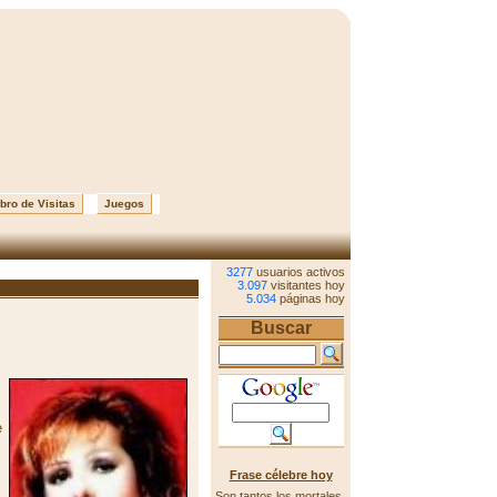
bro de Visitas
Juegos
3277
usuarios activos
3.097
visitantes hoy
5.034
páginas hoy
Buscar
e
Frase célebre hoy
Son tantos los mortales