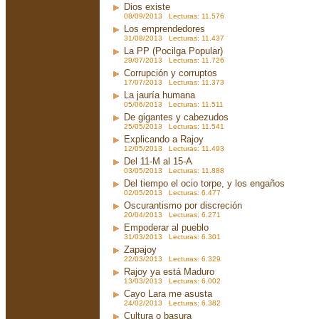
Dios existe
08/09/2013 Lecturas: 11.576
Los emprendedores
31/08/2013 Lecturas: 11.437
La PP (Pocilga Popular)
29/07/2013 Lecturas: 11.726
Corrupción y corruptos
17/07/2013 Lecturas: 11.373
La jauría humana
05/06/2013 Lecturas: 11.511
De gigantes y cabezudos
25/05/2013 Lecturas: 11.541
Explicando a Rajoy
12/05/2013 Lecturas: 11.493
Del 11-M al 15-A
03/05/2013 Lecturas: 11.888
Del tiempo el ocio torpe, y los engaños
02/05/2013 Lecturas: 6.477
Oscurantismo por discreción
20/04/2013 Lecturas: 6.271
Empoderar al pueblo
31/03/2013 Lecturas: 6.301
Zapajoy
22/03/2013 Lecturas: 6.329
Rajoy ya está Maduro
13/03/2013 Lecturas: 6.002
Cayo Lara me asusta
24/02/2013 Lecturas: 6.382
Cultura o basura