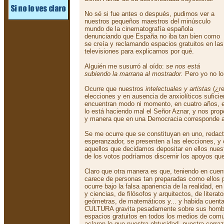
No sé si fue antes o después, pudimos ver a
nuestros pequeños maestros del minúsculo
mundo de la cinematografía española
denunciando que España no iba tan bien como
se creía y reclamando espacios gratuitos en las
televisiones para explicarnos por qué.
Alguién me susurró al oído:
se nos está
subiendo la marrana al mostrador.
Pero yo no lo
Ocurre que nuestros
intelectuales y artistas
(¿re
elecciones y en ausencia de anxiolíticos sufici
encuentran modo ni momento, en cuatro años, e
lo está haciendo mal el Señor Aznar, y nos pr
y manera que en una Democracia corresponde a l
Se me ocurre que se constituyan en uno, redac
esperanzador, se presenten a las elecciones, y
aquellos que decidamos depositar en ellos nuest
de los votos podríamos discernir los apoyos que
Claro que otra manera es que, teniendo en cue
carece de personas tan preparadas como ellos 
ocurre bajo la falsa apariencia de la realidad, en
y ciencias, de filósofos y arquitectos, de literat
geómetras, de matemáticos y... y habida cuent
CULTURA gravita pesadamente sobre sus hombr
espacios gratuitos en todos los medios de com
aclaren lo que nuestra obtusidad, nuestra cerra