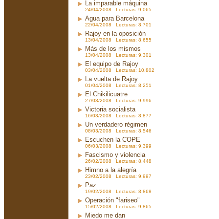
La imparable máquina
24/04/2008 Lecturas: 9.065
Agua para Barcelona
22/04/2008 Lecturas: 8.701
Rajoy en la oposición
13/04/2008 Lecturas: 8.655
Más de los mismos
13/04/2008 Lecturas: 9.301
El equipo de Rajoy
03/04/2008 Lecturas: 10.802
La vuelta de Rajoy
01/04/2008 Lecturas: 8.251
El Chikilicuatre
27/03/2008 Lecturas: 9.996
Victoria socialista
16/03/2008 Lecturas: 8.877
Un verdadero régimen
08/03/2008 Lecturas: 8.546
Escuchen la COPE
06/03/2008 Lecturas: 9.399
Fascismo y violencia
26/02/2008 Lecturas: 8.448
Himno a la alegría
23/02/2008 Lecturas: 9.997
Paz
19/02/2008 Lecturas: 8.868
Operación "fariseo"
15/02/2008 Lecturas: 9.865
Miedo me dan