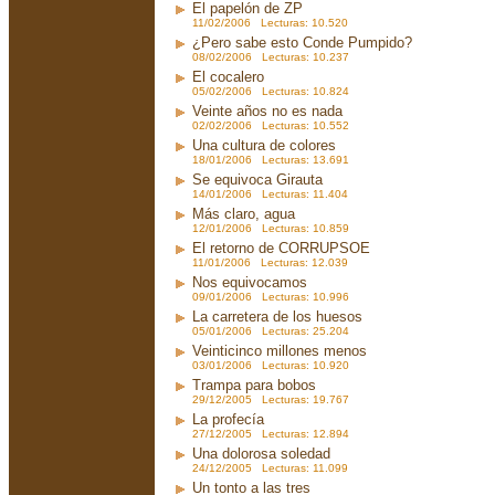
El papelón de ZP
11/02/2006 Lecturas: 10.520
¿Pero sabe esto Conde Pumpido?
08/02/2006 Lecturas: 10.237
El cocalero
05/02/2006 Lecturas: 10.824
Veinte años no es nada
02/02/2006 Lecturas: 10.552
Una cultura de colores
18/01/2006 Lecturas: 13.691
Se equivoca Girauta
14/01/2006 Lecturas: 11.404
Más claro, agua
12/01/2006 Lecturas: 10.859
El retorno de CORRUPSOE
11/01/2006 Lecturas: 12.039
Nos equivocamos
09/01/2006 Lecturas: 10.996
La carretera de los huesos
05/01/2006 Lecturas: 25.204
Veinticinco millones menos
03/01/2006 Lecturas: 10.920
Trampa para bobos
29/12/2005 Lecturas: 19.767
La profecía
27/12/2005 Lecturas: 12.894
Una dolorosa soledad
24/12/2005 Lecturas: 11.099
Un tonto a las tres