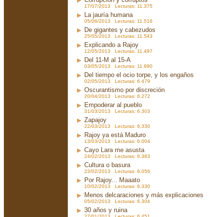
17/07/2013 Lecturas: 11.375
La jauría humana
05/06/2013 Lecturas: 11.516
De gigantes y cabezudos
25/05/2013 Lecturas: 11.543
Explicando a Rajoy
12/05/2013 Lecturas: 11.497
Del 11-M al 15-A
03/05/2013 Lecturas: 11.890
Del tiempo el ocio torpe, y los engaños
02/05/2013 Lecturas: 6.479
Oscurantismo por discreción
20/04/2013 Lecturas: 6.272
Empoderar al pueblo
31/03/2013 Lecturas: 6.303
Zapajoy
22/03/2013 Lecturas: 6.330
Rajoy ya está Maduro
13/03/2013 Lecturas: 6.004
Cayo Lara me asusta
24/02/2013 Lecturas: 6.383
Cultura o basura
23/02/2013 Lecturas: 6.056
Por Rajoy... Maaato
10/02/2013 Lecturas: 6.330
Menos delcaraciones y más explicaciones
05/02/2013 Lecturas: 6.304
30 años y ruina
27/01/2013 Lecturas: 6.451