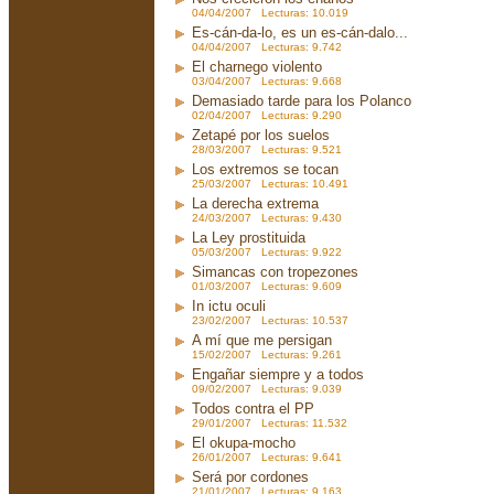
04/04/2007 Lecturas: 10.019
Es-cán-da-lo, es un es-cán-dalo...
04/04/2007 Lecturas: 9.742
El charnego violento
03/04/2007 Lecturas: 9.668
Demasiado tarde para los Polanco
02/04/2007 Lecturas: 9.290
Zetapé por los suelos
28/03/2007 Lecturas: 9.521
Los extremos se tocan
25/03/2007 Lecturas: 10.491
La derecha extrema
24/03/2007 Lecturas: 9.430
La Ley prostituida
05/03/2007 Lecturas: 9.922
Simancas con tropezones
01/03/2007 Lecturas: 9.609
In ictu oculi
23/02/2007 Lecturas: 10.537
A mí que me persigan
15/02/2007 Lecturas: 9.261
Engañar siempre y a todos
09/02/2007 Lecturas: 9.039
Todos contra el PP
29/01/2007 Lecturas: 11.532
El okupa-mocho
26/01/2007 Lecturas: 9.641
Será por cordones
21/01/2007 Lecturas: 9.163