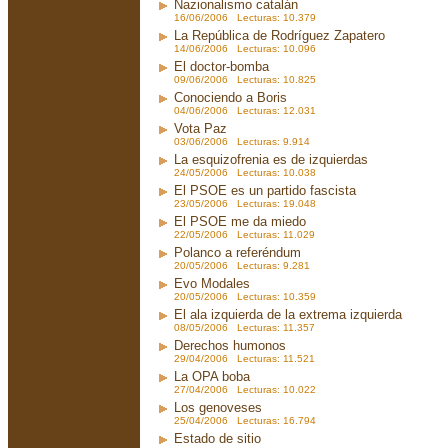
Nazionalismo catalán
16/06/2006 Lecturas: 10.379
La República de Rodríguez Zapatero
14/06/2006 Lecturas: 10.096
El doctor-bomba
09/06/2006 Lecturas: 10.825
Conociendo a Boris
04/06/2006 Lecturas: 12.031
Vota Paz
03/06/2006 Lecturas: 9.914
La esquizofrenia es de izquierdas
24/05/2006 Lecturas: 10.038
El PSOE es un partido fascista
23/05/2006 Lecturas: 19.048
El PSOE me da miedo
22/05/2006 Lecturas: 11.029
Polanco a referéndum
20/05/2006 Lecturas: 9.281
Evo Modales
20/05/2006 Lecturas: 10.359
El ala izquierda de la extrema izquierda
08/05/2006 Lecturas: 11.357
Derechos humonos
29/04/2006 Lecturas: 11.521
La OPA boba
27/04/2006 Lecturas: 10.022
Los genoveses
25/04/2006 Lecturas: 16.794
Estado de sitio