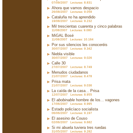
07/09/2007 Lecturas: 8.831
Ahora que vamos despacio
26/08/2007 Lecturas: 9.059
Cataluña no ha aprendido
19/08/2007 Lecturas: 9.232
Mil trescientas cuarenta y cinco palabras
11/08/2007 Lecturas: 9.080
MiGAL Bosé
11/08/2007 Lecturas: 10.164
Por sus silencios les conoceréis
30/07/2007 Lecturas: 9.342
Niebla visible
30/07/2007 Lecturas: 9.026
Calle 30
27/07/2007 Lecturas: 8.749
Menudos ciudadanos
21/07/2007 Lecturas: 8.478
Prisa mata
21/07/2007 Lecturas: 9.036
La caída de la casa... Prisa
12/07/2007 Lecturas: 8.955
El
abobinable
hombre de los... vagones
17/06/2007 Lecturas: 8.995
Estado policíaco socialista
06/06/2007 Lecturas: 9.197
El asesino de Couso
02/06/2007 Lecturas: 9.682
Si mi abuela tuviera tres ruedas
31/05/2007 Lecturas: 9.282