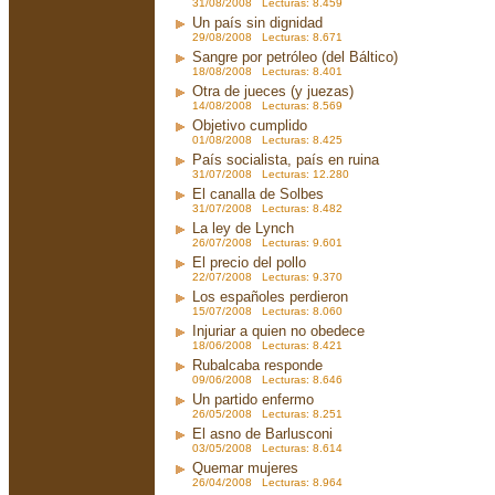
31/08/2008 Lecturas: 8.459
Un país sin dignidad
29/08/2008 Lecturas: 8.671
Sangre por petróleo (del Báltico)
18/08/2008 Lecturas: 8.401
Otra de jueces (y juezas)
14/08/2008 Lecturas: 8.569
Objetivo cumplido
01/08/2008 Lecturas: 8.425
País socialista, país en ruina
31/07/2008 Lecturas: 12.280
El canalla de Solbes
31/07/2008 Lecturas: 8.482
La ley de Lynch
26/07/2008 Lecturas: 9.601
El precio del pollo
22/07/2008 Lecturas: 9.370
Los españoles perdieron
15/07/2008 Lecturas: 8.060
Injuriar a quien no obedece
18/06/2008 Lecturas: 8.421
Rubalcaba responde
09/06/2008 Lecturas: 8.646
Un partido enfermo
26/05/2008 Lecturas: 8.251
El asno de Barlusconi
03/05/2008 Lecturas: 8.614
Quemar mujeres
26/04/2008 Lecturas: 8.964