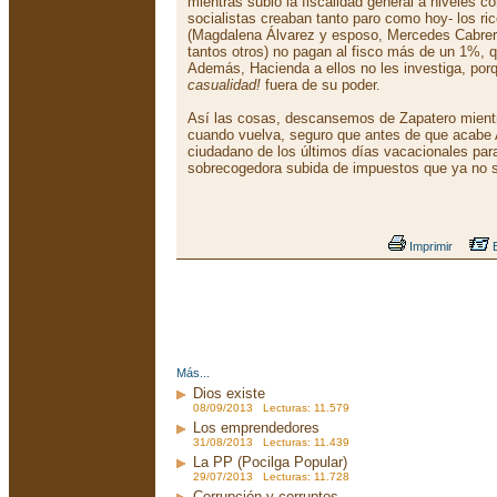
mientras subió la fiscalidad general a niveles c
socialistas creaban tanto paro como hoy- los ric
(Magdalena Álvarez y esposo, Mercedes Cabrera,
tantos otros) no pagan al fisco más de un 1%, 
Además, Hacienda a ellos no les investiga, po
casualidad!
fuera de su poder.
Así las cosas, descansemos de Zapatero mientr
cuando vuelva, seguro que antes de que acabe 
ciudadano de los últimos días vacacionales par
sobrecogedora subida de impuestos que ya no s
Imprimir
E
Más...
Dios existe
08/09/2013 Lecturas: 11.579
Los emprendedores
31/08/2013 Lecturas: 11.439
La PP (Pocilga Popular)
29/07/2013 Lecturas: 11.728
Corrupción y corruptos