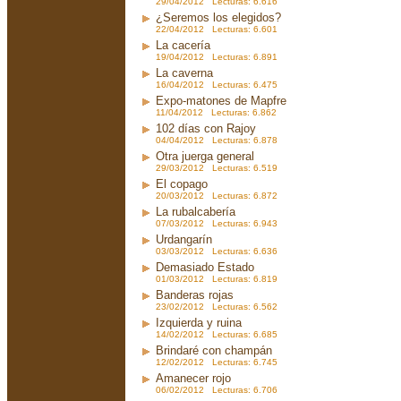
29/04/2012 Lecturas: 6.616
¿Seremos los elegidos?
22/04/2012 Lecturas: 6.601
La cacería
19/04/2012 Lecturas: 6.891
La caverna
16/04/2012 Lecturas: 6.475
Expo-matones de Mapfre
11/04/2012 Lecturas: 6.862
102 días con Rajoy
04/04/2012 Lecturas: 6.878
Otra juerga general
29/03/2012 Lecturas: 6.519
El copago
20/03/2012 Lecturas: 6.872
La rubalcabería
07/03/2012 Lecturas: 6.943
Urdangarín
03/03/2012 Lecturas: 6.636
Demasiado Estado
01/03/2012 Lecturas: 6.819
Banderas rojas
23/02/2012 Lecturas: 6.562
Izquierda y ruina
14/02/2012 Lecturas: 6.685
Brindaré con champán
12/02/2012 Lecturas: 6.745
Amanecer rojo
06/02/2012 Lecturas: 6.706