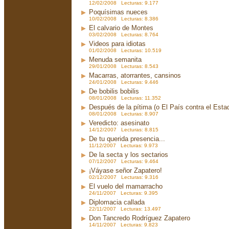
12/02/2008 Lecturas: 9.177
Poquísimas nueces
10/02/2008 Lecturas: 8.386
El calvario de Montes
03/02/2008 Lecturas: 8.764
Videos para idiotas
01/02/2008 Lecturas: 10.519
Menuda semanita
29/01/2008 Lecturas: 8.543
Macarras, atorrantes, cansinos
24/01/2008 Lecturas: 9.446
De bobilis bobilis
08/01/2008 Lecturas: 11.352
Después de la pítima (o El País contra el Est
08/01/2008 Lecturas: 8.907
Veredicto: asesinato
14/12/2007 Lecturas: 8.815
De tu querida presencia...
11/12/2007 Lecturas: 9.973
De la secta y los sectarios
07/12/2007 Lecturas: 9.464
¡Váyase señor Zapatero!
02/12/2007 Lecturas: 9.316
El vuelo del mamarracho
24/11/2007 Lecturas: 9.395
Diplomacia callada
22/11/2007 Lecturas: 13.497
Don Tancredo Rodríguez Zapatero
14/11/2007 Lecturas: 9.823