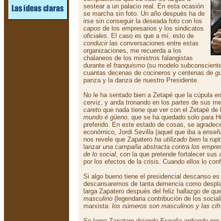
sestear a un palacio real. En esta ocasión
se marcha sin foto. Un año después ha de
irse sin conseguir la deseada foto con los
capos
de los empresarios y los sindicatos
oficiales
. El caso es que a mí, esto de
conducir
las conversaciones entre estas
organizaciones, me recuerda a los
chalaneos de los ministros falangistas
durante el
franquismo
(su modelo subconsciente
cuantas decenas de cocineros y centenas de
gu
panza y la danza de nuestro Presidente.
No le ha sentado bien a Zetapé que la cúpula em
cerviz, y anda tronando en los
partes
de sus med
careto
que nada tiene que ver con el Zetapé de 
mundo é güeno
, que se ha quedado solo para H
preferido. En este estado de cosas, se agradec
económico, Jordi Sevilla (aquel que iba a ens
nos revele que Zapatero
ha utilizado bien
la rupt
lanzar
una campaña abstracta contra los empres
de lo social
, con la que pretende fortalecer su
por los efectos de la crisis. Cuando ellos lo conf
Si algo bueno tiene el presidencial descanso es
descansaremos de tanta demencia como desplaza
larga Zapatero después del feliz hallazgo de qu
masculino
(legendaria contribución de los social
marxista:
los números son masculinos y las cif
Se larga Zapatero dejando España ardiendo por 