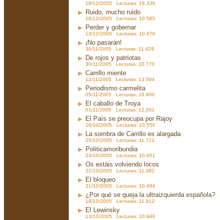
19/12/2005 Lecturas: 18.336
Ruido, mucho ruido
18/12/2005 Lecturas: 10.585
Perder y gobernar
13/12/2005 Lecturas: 10.476
¡No pasarán!
30/11/2005 Lecturas: 11.429
De rojos y patriotas
30/11/2005 Lecturas: 10.770
Carrillo miente
12/11/2005 Lecturas: 13.504
Periodismo carmelita
05/11/2005 Lecturas: 10.900
El caballo de Troya
01/11/2005 Lecturas: 12.201
El País se preocupa por Rajoy
26/10/2005 Lecturas: 10.550
La sombra de Carrillo es alargada
25/10/2005 Lecturas: 11.721
Politicamoribundia
23/10/2005 Lecturas: 10.651
Os estáis volviendo locos
22/10/2005 Lecturas: 11.082
El bloqueo
21/10/2005 Lecturas: 10.484
¿Por qué se queja la ultraizquierda española?
19/10/2005 Lecturas: 11.812
El Lewinsky
13/10/2005 Lecturas: 10.940