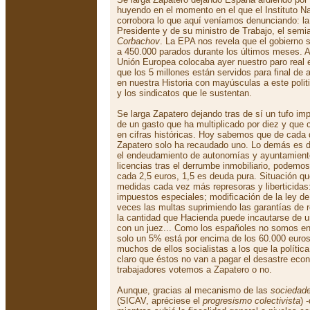
huyendo en el momento en el que el Instituto Na
corrobora lo que aquí veníamos denunciando: la
Presidente y de su ministro de Trabajo, el semi
Corbachov
. La EPA nos revela que el gobierno s
a 450.000 parados durante los últimos meses. 
Unión Europea colocaba ayer nuestro paro real 
que los 5 millones están servidos para final de
en nuestra Historia con mayúsculas a este politi
y los sindicatos que le sustentan.
Se larga Zapatero dejando tras de sí un tufo im
de un gasto que ha multiplicado por diez y que
en cifras históricas. Hoy sabemos que de cada
Zapatero solo ha recaudado uno. Lo demás es 
el endeudamiento de autonomías y ayuntamiento
licencias tras el derrumbe inmobiliario, podemos
cada 2,5 euros, 1,5 es deuda pura. Situación qu
medidas cada vez más represoras y liberticidas
impuestos especiales; modificación de la ley de
veces las multas suprimiendo las garantías de re
la cantidad que Hacienda puede incautarse de un
con un juez... Como los españoles no somos en 
solo un 5% está por encima de los 60.000 euros
muchos de ellos socialistas a los que la polític
claro que éstos no van a pagar el desastre eco
trabajadores votemos a Zapatero o no.
Aunque, gracias al mecanismo de las
sociedade
(SICAV, apréciese el
progresismo colectivista
) 