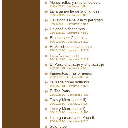
Menos rollos y más sindéresis
15/02/2011 Lecturas: 8.802
La larga noche de la chamosa
02/02/2011 Lecturas: 8.890
Gallardón se ha vuelto peligroso
07/01/2011 Lecturas: 7.815
Un dadá a destiempo
01/01/2011 Lecturas: 7.512
El síndrome Chamosa
19/12/2010 Lecturas: 8.210
El Ministerio del Jumento
17/12/2010 Lecturas: 8.717
España alarmada
10/12/2010 Lecturas: 8.217
El País, el paisaje y el paisanaje
17/11/2010 Lecturas: 9.648
Impuestos, más o menos
11/11/2010 Lecturas: 8.504
La huida como solución
10/11/2010 Lecturas: 7.978
El Tea Party
22/10/2010 Lecturas: 7.430
Toxo y Moxo (parte II)
09/10/2010 Lecturas: 7.954
Toxo y Moxo (parte I)
09/10/2010 Lecturas: 7.895
La larga marcha de Zapa-tín
25/09/2010 Lecturas: 7.718
Sólo fútbol