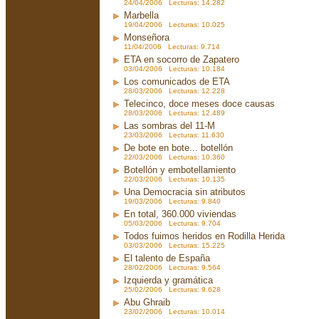
24/04/2006 Lecturas: 14.282
Marbella
19/04/2006 Lecturas: 10.025
Monseñora
11/04/2006 Lecturas: 9.714
ETA en socorro de Zapatero
03/04/2006 Lecturas: 10.184
Los comunicados de ETA
28/03/2006 Lecturas: 12.228
Telecinco, doce meses doce causas
28/03/2006 Lecturas: 12.489
Las sombras del 11-M
23/03/2006 Lecturas: 11.630
De bote en bote... botellón
22/03/2006 Lecturas: 10.360
Botellón y embotellamiento
22/03/2006 Lecturas: 10.135
Una Democracia sin atributos
19/03/2006 Lecturas: 9.840
En total, 360.000 viviendas
05/03/2006 Lecturas: 9.704
Todos fuimos heridos en Rodilla Herida
03/03/2006 Lecturas: 15.225
El talento de España
28/02/2006 Lecturas: 9.564
Izquierda y gramática
25/02/2006 Lecturas: 9.628
Abu Ghraib
23/02/2006 Lecturas: 10.014