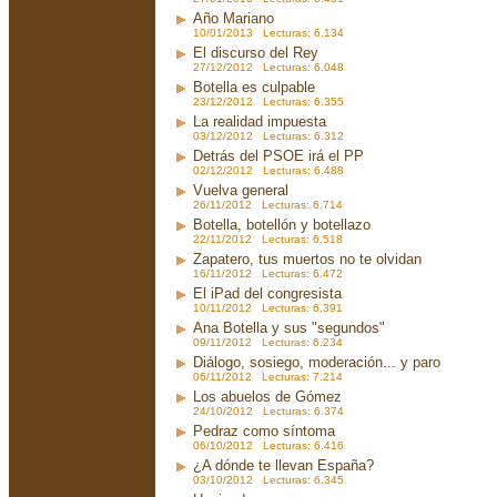
Año Mariano
10/01/2013 Lecturas: 6.134
El discurso del Rey
27/12/2012 Lecturas: 6.048
Botella es culpable
23/12/2012 Lecturas: 6.355
La realidad impuesta
03/12/2012 Lecturas: 6.312
Detrás del PSOE irá el PP
02/12/2012 Lecturas: 6.488
Vuelva general
26/11/2012 Lecturas: 6.714
Botella, botellón y botellazo
22/11/2012 Lecturas: 6.518
Zapatero, tus muertos no te olvidan
16/11/2012 Lecturas: 6.472
El iPad del congresista
10/11/2012 Lecturas: 6.391
Ana Botella y sus "segundos"
09/11/2012 Lecturas: 6.234
Diálogo, sosiego, moderación... y paro
06/11/2012 Lecturas: 7.214
Los abuelos de Gómez
24/10/2012 Lecturas: 6.374
Pedraz como síntoma
06/10/2012 Lecturas: 6.416
¿A dónde te llevan España?
03/10/2012 Lecturas: 6.345