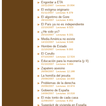
Engordar a ETA
10/11/2007 Lecturas: 10.004
El estigma originario
01/11/2007 Lecturas: 9.379
El algoritmo de Gore
28/10/2007 Lecturas: 8.901
El País ya no es independiente
22/10/2007 Lecturas: 9.523
¿He sido yo?
20/10/2007 Lecturas: 9.331
Media América no existe
14/10/2007 Lecturas: 9.046
Hombre de Estado
11/10/2007 Lecturas: 9.093
El Corullo
07/10/2007 Lecturas: 12.524
Educación para la masonería (y II)
01/10/2007 Lecturas: 9.984
Zapatero asesino
26/09/2007 Lecturas: 12.188
La homilía del jesuita
25/09/2007 Lecturas: 14.600
Problemas de la derecha
20/09/2007 Lecturas: 10.974
Gobierno de España
14/09/2007 Lecturas: 10.016
El más tonto de cada casa
11/09/2007 Lecturas: 9.352
Superávit de vivienda en España