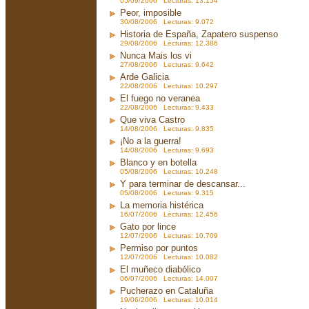
05/09/2006 Lecturas: 13.154
Peor, imposible
30/08/2006 Lecturas: 9.072
Historia de España, Zapatero suspenso
29/08/2006 Lecturas: 12.386
Nunca Mais los vi
27/08/2006 Lecturas: 9.642
Arde Galicia
22/08/2006 Lecturas: 10.297
El fuego no veranea
22/08/2006 Lecturas: 9.433
Que viva Castro
14/08/2006 Lecturas: 9.835
¡No a la guerra!
14/08/2006 Lecturas: 9.693
Blanco y en botella
05/08/2006 Lecturas: 10.248
Y para terminar de descansar...
05/08/2006 Lecturas: 9.315
La memoria histérica
16/07/2006 Lecturas: 12.456
Gato por lince
12/07/2006 Lecturas: 10.709
Permiso por puntos
12/07/2006 Lecturas: 10.082
El muñeco diabólico
06/07/2006 Lecturas: 14.007
Pucherazo en Cataluña
19/06/2006 Lecturas: 10.014