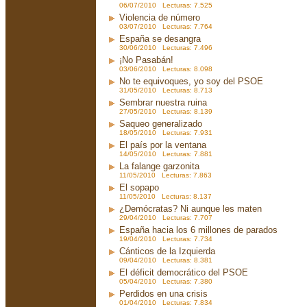
06/07/2010 Lecturas: 7.525
Violencia de número
03/07/2010 Lecturas: 7.764
España se desangra
30/06/2010 Lecturas: 7.496
¡No Pasabán!
03/06/2010 Lecturas: 8.098
No te equivoques, yo soy del PSOE
31/05/2010 Lecturas: 8.713
Sembrar nuestra ruina
27/05/2010 Lecturas: 8.139
Saqueo generalizado
18/05/2010 Lecturas: 7.931
El país por la ventana
14/05/2010 Lecturas: 7.881
La falange garzonita
11/05/2010 Lecturas: 7.863
El sopapo
11/05/2010 Lecturas: 8.137
¿Demócratas? Ni aunque les maten
29/04/2010 Lecturas: 7.707
España hacia los 6 millones de parados
19/04/2010 Lecturas: 7.734
Cánticos de la Izquierda
09/04/2010 Lecturas: 8.381
El déficit democrático del PSOE
05/04/2010 Lecturas: 7.380
Perdidos en una crisis
01/04/2010 Lecturas: 7.834