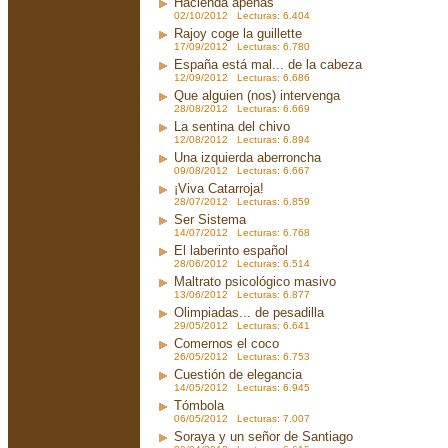
Hacienda apenas
02/10/2012 Lecturas: 6.404
Rajoy coge la guillette
17/09/2012 Lecturas: 6.780
España está mal... de la cabeza
12/09/2012 Lecturas: 6.686
Que alguien (nos) intervenga
28/08/2012 Lecturas: 6.669
La sentina del chivo
12/08/2012 Lecturas: 6.894
Una izquierda aberroncha
09/08/2012 Lecturas: 6.667
¡Viva Catarroja!
28/07/2012 Lecturas: 6.859
Ser Sistema
14/07/2012 Lecturas: 6.768
El laberinto español
28/06/2012 Lecturas: 6.514
Maltrato psicológico masivo
13/06/2012 Lecturas: 6.877
Olimpiadas... de pesadilla
29/05/2012 Lecturas: 6.641
Comernos el coco
26/05/2012 Lecturas: 6.753
Cuestión de elegancia
14/05/2012 Lecturas: 6.945
Tómbola
06/05/2012 Lecturas: 7.007
Soraya y un señor de Santiago