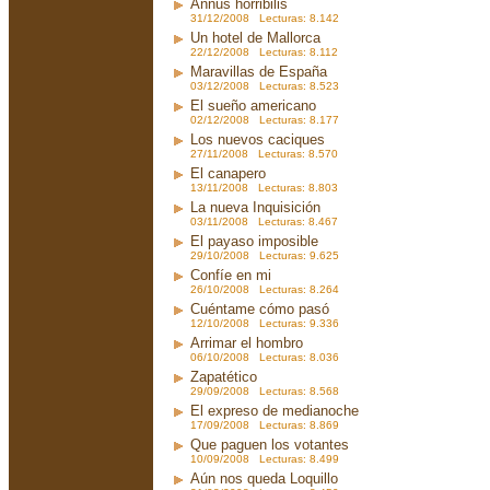
Annus horribilis
31/12/2008 Lecturas: 8.142
Un hotel de Mallorca
22/12/2008 Lecturas: 8.112
Maravillas de España
03/12/2008 Lecturas: 8.523
El sueño americano
02/12/2008 Lecturas: 8.177
Los nuevos caciques
27/11/2008 Lecturas: 8.570
El canapero
13/11/2008 Lecturas: 8.803
La nueva Inquisición
03/11/2008 Lecturas: 8.467
El payaso imposible
29/10/2008 Lecturas: 9.625
Confíe en mi
26/10/2008 Lecturas: 8.264
Cuéntame cómo pasó
12/10/2008 Lecturas: 9.336
Arrimar el hombro
06/10/2008 Lecturas: 8.036
Zapatético
29/09/2008 Lecturas: 8.568
El expreso de medianoche
17/09/2008 Lecturas: 8.869
Que paguen los votantes
10/09/2008 Lecturas: 8.499
Aún nos queda Loquillo