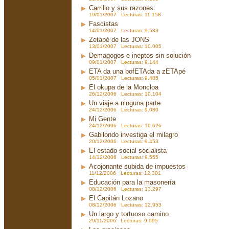
Carrillo y sus razones
19/01/2007 Lecturas: 11.158
Fascistas
14/01/2007 Lecturas: 9.533
Zetapé de las JONS
13/01/2007 Lecturas: 10.005
Demagogos e ineptos sin solución
09/01/2007 Lecturas: 9.144
ETA da una bofETAda a zETApé
05/01/2007 Lecturas: 9.485
El okupa de la Moncloa
26/12/2006 Lecturas: 10.104
Un viaje a ninguna parte
24/12/2006 Lecturas: 9.080
Mi Gente
24/12/2006 Lecturas: 10.626
Gabilondo investiga el milagro
20/12/2006 Lecturas: 9.453
El estado social socialista
14/12/2006 Lecturas: 9.555
Acojonante subida de impuestos
11/12/2006 Lecturas: 12.301
Educación para la masonería
08/12/2006 Lecturas: 13.297
El Capitán Lozano
08/12/2006 Lecturas: 12.953
Un largo y tortuoso camino
29/11/2006 Lecturas: 9.095