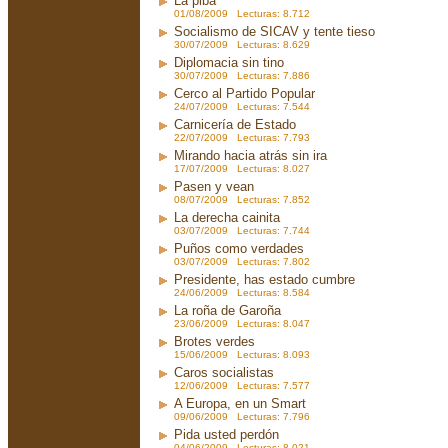
La piba
01/08/2009 Lecturas: 8.712
Socialismo de SICAV y tente tieso
30/07/2009 Lecturas: 8.629
Diplomacia sin tino
30/07/2009 Lecturas: 7.886
Cerco al Partido Popular
24/07/2009 Lecturas: 7.544
Carnicería de Estado
22/07/2009 Lecturas: 7.793
Mirando hacia atrás sin ira
17/07/2009 Lecturas: 8.027
Pasen y vean
08/07/2009 Lecturas: 7.852
La derecha cainita
03/07/2009 Lecturas: 7.744
Puños como verdades
03/07/2009 Lecturas: 7.802
Presidente, has estado cumbre
24/06/2009 Lecturas: 8.584
La roña de Garoña
23/06/2009 Lecturas: 8.047
Brotes verdes
15/06/2009 Lecturas: 8.093
Caros socialistas
12/06/2009 Lecturas: 7.577
A Europa, en un Smart
09/06/2009 Lecturas: 7.796
Pida usted perdón
04/06/2009 Lecturas: 8.021