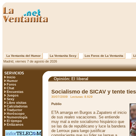
La Ventanita del Humor
La Ventanita Sexy
Los Foros de La Ventanita
Li
Madrid, viernes 7 de agosto de 2026
SERVICIOS
Inicio
Opinión: El liberal
Humor
Foros
Chat
Socialismo de SICAV y tente tie
Encuestas
Juegos
30/07/2009 Lecturas: 8.629
Sexy
Libro visitas
Publio
Calculadoras
Traductor
ETA amarga en Burgos a Zapatero el inicio
Horóscopo
de sus
reales
vacaciones. Se entiende
Numerología
El tiempo
muy mal a este socialismo hispánico que
Enlázanos
se las da de republicano y luce la bandera
de Lerroux para luego justificar
complaciente que su líder se largue a