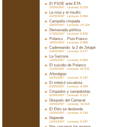
El PSOE ante ETA
22/05/2007 Lecturas: 9.326
La rosa y el insulto
22/05/2007 Lecturas: 9.394
Campaña crispada
18/05/2007 Lecturas: 10.128
Demasiada política
17/05/2007 Lecturas: 8.835
Polanco... Post-Franco
16/05/2007 Lecturas: 9.986
Cadeneando: la 2 de Zetapé
13/05/2007 Lecturas: 9.077
La Garzona
13/05/2007 Lecturas: 8.984
El suicidio de Polanco
11/05/2007 Lecturas: 10.555
Añoralgias
10/05/2007 Lecturas: 9.187
El imbécil socialista
03/05/2007 Lecturas: 8.938
Crispados y zampatortas
02/05/2007 Lecturas: 9.213
Después del Carnaval
16/04/2007 Lecturas: 10.016
El Ebro se desborda
13/04/2007 Lecturas: 9.144
Depende
13/04/2007 Lecturas: 9.387
Nos crecieron los enanos