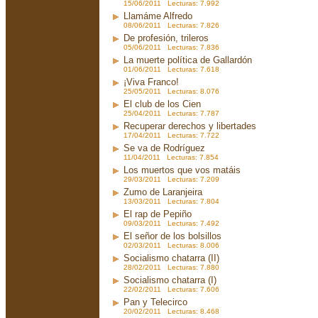
15/06/2011 Lecturas: 7.992
Llamáme Alfredo
08/06/2011 Lecturas: 7.826
De profesión, trileros
05/06/2011 Lecturas: 7.836
La muerte política de Gallardón
01/06/2011 Lecturas: 7.618
¡Viva Franco!
25/05/2011 Lecturas: 8.076
El club de los Cien
25/04/2011 Lecturas: 7.787
Recuperar derechos y libertades
17/04/2011 Lecturas: 7.722
Se va de Rodríguez
11/04/2011 Lecturas: 7.854
Los muertos que vos matáis
29/03/2011 Lecturas: 7.209
Zumo de Laranjeira
13/03/2011 Lecturas: 7.804
El rap de Pepiño
09/03/2011 Lecturas: 7.492
El señor de los bolsillos
02/03/2011 Lecturas: 8.006
Socialismo chatarra (II)
28/02/2011 Lecturas: 7.880
Socialismo chatarra (I)
22/02/2011 Lecturas: 7.606
Pan y Telecirco
20/02/2011 Lecturas: 8.468