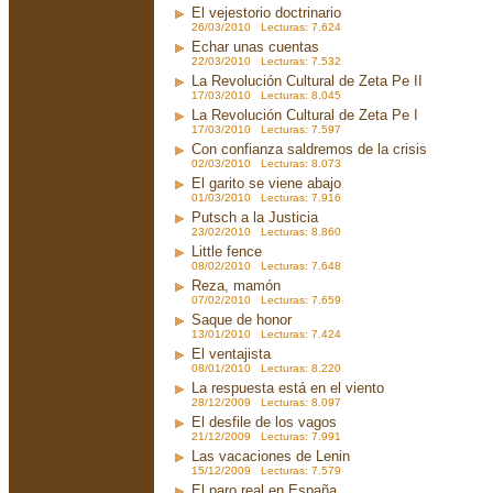
El vejestorio doctrinario
26/03/2010 Lecturas: 7.624
Echar unas cuentas
22/03/2010 Lecturas: 7.532
La Revolución Cultural de Zeta Pe II
17/03/2010 Lecturas: 8.045
La Revolución Cultural de Zeta Pe I
17/03/2010 Lecturas: 7.597
Con confianza saldremos de la crisis
02/03/2010 Lecturas: 8.073
El garito se viene abajo
01/03/2010 Lecturas: 7.916
Putsch a la Justicia
23/02/2010 Lecturas: 8.860
Little fence
08/02/2010 Lecturas: 7.648
Reza, mamón
07/02/2010 Lecturas: 7.659
Saque de honor
13/01/2010 Lecturas: 7.424
El ventajista
08/01/2010 Lecturas: 8.220
La respuesta está en el viento
28/12/2009 Lecturas: 8.097
El desfile de los vagos
21/12/2009 Lecturas: 7.991
Las vacaciones de Lenin
15/12/2009 Lecturas: 7.579
El paro real en España