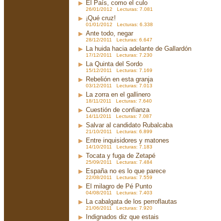
El País, como el culo
26/01/2012 Lecturas: 7.081
¡Qué cruz!
01/01/2012 Lecturas: 6.338
Ante todo, negar
28/12/2011 Lecturas: 6.647
La huida hacia adelante de Gallardón
17/12/2011 Lecturas: 7.230
La Quinta del Sordo
15/12/2011 Lecturas: 7.169
Rebelión en esta granja
03/12/2011 Lecturas: 7.013
La zorra en el gallinero
18/11/2011 Lecturas: 7.640
Cuestión de confianza
14/11/2011 Lecturas: 7.087
Salvar al candidato Rubalcaba
21/10/2011 Lecturas: 6.899
Entre inquisidores y matones
14/10/2011 Lecturas: 7.183
Tocata y fuga de Zetapé
25/09/2011 Lecturas: 7.484
España no es lo que parece
22/08/2011 Lecturas: 7.559
El milagro de Pé Punto
04/08/2011 Lecturas: 7.403
La cabalgata de los perroflautas
21/06/2011 Lecturas: 7.920
Indignados diz que estais