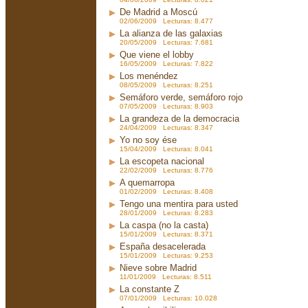
De Madrid a Moscú
02/06/2009 Lecturas: 8.477
La alianza de las galaxias
20/05/2009 Lecturas: 7.681
Que viene el lobby
16/05/2009 Lecturas: 7.822
Los menéndez
08/05/2009 Lecturas: 8.251
Semáforo verde, semáforo rojo
07/05/2009 Lecturas: 8.903
La grandeza de la democracia
24/04/2009 Lecturas: 8.347
Yo no soy ése
15/04/2009 Lecturas: 8.041
La escopeta nacional
22/02/2009 Lecturas: 8.776
A quemarropa
01/02/2009 Lecturas: 8.408
Tengo una mentira para usted
28/01/2009 Lecturas: 8.283
La caspa (no la casta)
15/01/2009 Lecturas: 8.371
España desacelerada
15/01/2009 Lecturas: 9.253
Nieve sobre Madrid
11/01/2009 Lecturas: 8.511
La constante Z
07/01/2009 Lecturas: 10.028