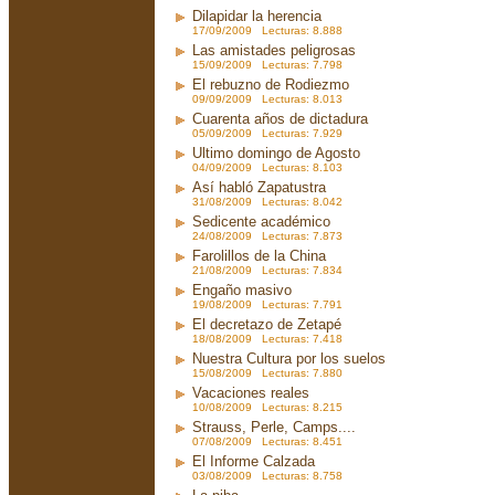
Dilapidar la herencia
17/09/2009 Lecturas: 8.888
Las amistades peligrosas
15/09/2009 Lecturas: 7.798
El rebuzno de Rodiezmo
09/09/2009 Lecturas: 8.013
Cuarenta años de dictadura
05/09/2009 Lecturas: 7.929
Ultimo domingo de Agosto
04/09/2009 Lecturas: 8.103
Así habló Zapatustra
31/08/2009 Lecturas: 8.042
Sedicente académico
24/08/2009 Lecturas: 7.873
Farolillos de la China
21/08/2009 Lecturas: 7.834
Engaño masivo
19/08/2009 Lecturas: 7.791
El decretazo de Zetapé
18/08/2009 Lecturas: 7.418
Nuestra Cultura por los suelos
15/08/2009 Lecturas: 7.880
Vacaciones reales
10/08/2009 Lecturas: 8.215
Strauss, Perle, Camps....
07/08/2009 Lecturas: 8.451
El Informe Calzada
03/08/2009 Lecturas: 8.758