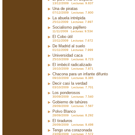
13/12/2009 Lecturas: 9.837
Una de piratas
07/12/2009 Lecturas: 7.800
La abuela intrépida
25/11/2009 Lecturas: 7.897
Socialismo pajillero
11/11/2009 Lecturas: 9.534
El Cobo útil
10/11/2009 Lecturas: 7.672
De Madrid al suelo
01/11/2009 Lecturas: 7.999
Universidad caca
25/10/2009 Lecturas: 8.723
El imbécil radicalizado
16/10/2009 Lecturas: 7.871
Chacona para un infante difunto
09/10/2009 Lecturas: 8.385
Decir casi la verdad
03/10/2009 Lecturas: 7.701
Los ponderosos
30/09/2009 Lecturas: 7.540
Gobierno de tahúres
29/09/2009 Lecturas: 7.587
Polvo Blanco
28/09/2009 Lecturas: 8.292
El tiraduros
26/09/2009 Lecturas: 9.498
Tengo una corazonada
23/09/2009 Lecturas: 7.572