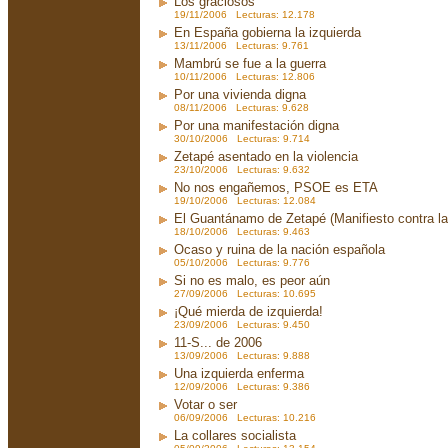
Los graciosos
19/11/2006 Lecturas: 12.178
En España gobierna la izquierda
13/11/2006 Lecturas: 9.761
Mambrú se fue a la guerra
10/11/2006 Lecturas: 12.806
Por una vivienda digna
08/11/2006 Lecturas: 9.628
Por una manifestación digna
30/10/2006 Lecturas: 9.714
Zetapé asentado en la violencia
23/10/2006 Lecturas: 9.632
No nos engañemos, PSOE es ETA
19/10/2006 Lecturas: 12.084
El Guantánamo de Zetapé (Manifiesto contra la 
18/10/2006 Lecturas: 9.463
Ocaso y ruina de la nación española
05/10/2006 Lecturas: 9.776
Si no es malo, es peor aún
27/09/2006 Lecturas: 10.695
¡Qué mierda de izquierda!
23/09/2006 Lecturas: 9.450
11-S... de 2006
13/09/2006 Lecturas: 9.888
Una izquierda enferma
12/09/2006 Lecturas: 9.386
Votar o ser
06/09/2006 Lecturas: 10.216
La collares socialista