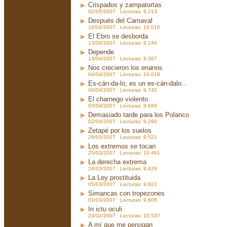
Crispados y zampatortas
02/05/2007 Lecturas: 9.213
Después del Carnaval
16/04/2007 Lecturas: 10.016
El Ebro se desborda
13/04/2007 Lecturas: 9.144
Depende
13/04/2007 Lecturas: 9.387
Nos crecieron los enanos
04/04/2007 Lecturas: 10.018
Es-cán-da-lo, es un es-cán-dalo...
04/04/2007 Lecturas: 9.742
El charnego violento
03/04/2007 Lecturas: 9.668
Demasiado tarde para los Polanco
02/04/2007 Lecturas: 9.290
Zetapé por los suelos
28/03/2007 Lecturas: 9.521
Los extremos se tocan
25/03/2007 Lecturas: 10.491
La derecha extrema
24/03/2007 Lecturas: 9.429
La Ley prostituida
05/03/2007 Lecturas: 9.922
Simancas con tropezones
01/03/2007 Lecturas: 9.608
In ictu oculi
23/02/2007 Lecturas: 10.537
A mí que me persigan