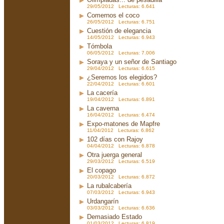
29/05/2012 Lecturas: 6.641
Comernos el coco
26/05/2012 Lecturas: 6.751
Cuestión de elegancia
14/05/2012 Lecturas: 6.943
Tómbola
06/05/2012 Lecturas: 7.006
Soraya y un señor de Santiago
29/04/2012 Lecturas: 6.615
¿Seremos los elegidos?
22/04/2012 Lecturas: 6.601
La cacería
19/04/2012 Lecturas: 6.891
La caverna
16/04/2012 Lecturas: 6.474
Expo-matones de Mapfre
11/04/2012 Lecturas: 6.862
102 días con Rajoy
04/04/2012 Lecturas: 6.878
Otra juerga general
29/03/2012 Lecturas: 6.519
El copago
20/03/2012 Lecturas: 6.872
La rubalcabería
07/03/2012 Lecturas: 6.943
Urdangarín
03/03/2012 Lecturas: 6.636
Demasiado Estado
01/03/2012 Lecturas: 6.819