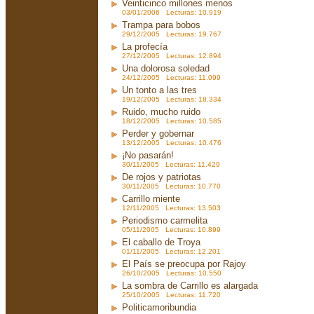
Veinticinco millones menos
03/01/2006 Lecturas: 10.919
Trampa para bobos
29/12/2005 Lecturas: 19.767
La profecía
27/12/2005 Lecturas: 12.894
Una dolorosa soledad
24/12/2005 Lecturas: 11.099
Un tonto a las tres
19/12/2005 Lecturas: 18.334
Ruido, mucho ruido
18/12/2005 Lecturas: 10.585
Perder y gobernar
13/12/2005 Lecturas: 10.476
¡No pasarán!
30/11/2005 Lecturas: 11.429
De rojos y patriotas
30/11/2005 Lecturas: 10.770
Carrillo miente
12/11/2005 Lecturas: 13.503
Periodismo carmelita
05/11/2005 Lecturas: 10.899
El caballo de Troya
01/11/2005 Lecturas: 12.201
El País se preocupa por Rajoy
26/10/2005 Lecturas: 10.550
La sombra de Carrillo es alargada
25/10/2005 Lecturas: 11.720
Politicamoribundia