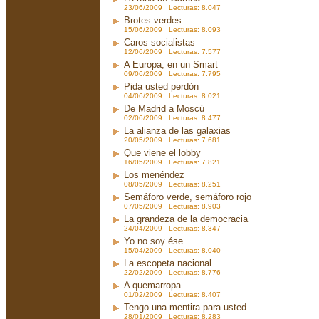
23/06/2009 Lecturas: 8.047
Brotes verdes
15/06/2009 Lecturas: 8.093
Caros socialistas
12/06/2009 Lecturas: 7.577
A Europa, en un Smart
09/06/2009 Lecturas: 7.795
Pida usted perdón
04/06/2009 Lecturas: 8.021
De Madrid a Moscú
02/06/2009 Lecturas: 8.477
La alianza de las galaxias
20/05/2009 Lecturas: 7.681
Que viene el lobby
16/05/2009 Lecturas: 7.821
Los menéndez
08/05/2009 Lecturas: 8.251
Semáforo verde, semáforo rojo
07/05/2009 Lecturas: 8.903
La grandeza de la democracia
24/04/2009 Lecturas: 8.347
Yo no soy ése
15/04/2009 Lecturas: 8.040
La escopeta nacional
22/02/2009 Lecturas: 8.776
A quemarropa
01/02/2009 Lecturas: 8.407
Tengo una mentira para usted
28/01/2009 Lecturas: 8.283