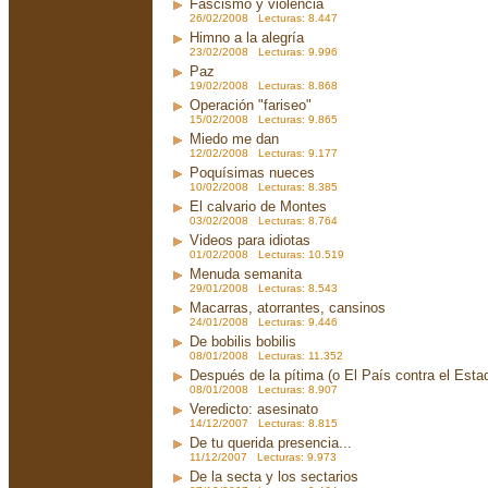
Fascismo y violencia
26/02/2008 Lecturas: 8.447
Himno a la alegría
23/02/2008 Lecturas: 9.996
Paz
19/02/2008 Lecturas: 8.868
Operación "fariseo"
15/02/2008 Lecturas: 9.865
Miedo me dan
12/02/2008 Lecturas: 9.177
Poquísimas nueces
10/02/2008 Lecturas: 8.385
El calvario de Montes
03/02/2008 Lecturas: 8.764
Videos para idiotas
01/02/2008 Lecturas: 10.519
Menuda semanita
29/01/2008 Lecturas: 8.543
Macarras, atorrantes, cansinos
24/01/2008 Lecturas: 9.446
De bobilis bobilis
08/01/2008 Lecturas: 11.352
Después de la pítima (o El País contra el Est
08/01/2008 Lecturas: 8.907
Veredicto: asesinato
14/12/2007 Lecturas: 8.815
De tu querida presencia...
11/12/2007 Lecturas: 9.973
De la secta y los sectarios