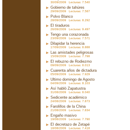
30/09/2009 Lecturas: 7.540
Gobierno de tahúres
29/09/2009 Lecturas: 7.587
Polvo Blanco
28/09/2009 Lecturas: 8.292
El tiraduros
26/09/2009 Lecturas: 9.497
Tengo una corazonada
23/09/2009 Lecturas: 7.571
Dilapidar la herencia
17/09/2009 Lecturas: 8.888
Las amistades peligrosas
15/09/2009 Lecturas: 7.798
El rebuzno de Rodiezmo
09/09/2009 Lecturas: 8.013
Cuarenta años de dictadura
05/09/2009 Lecturas: 7.929
Ultimo domingo de Agosto
04/09/2009 Lecturas: 8.103
Así habló Zapatustra
31/08/2009 Lecturas: 8.040
Sedicente académico
24/08/2009 Lecturas: 7.873
Farolillos de la China
21/08/2009 Lecturas: 7.834
Engaño masivo
19/08/2009 Lecturas: 7.790
El decretazo de Zetapé
18/08/2009 Lecturas: 7.418