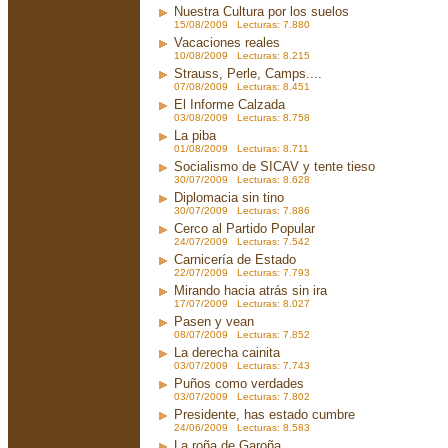
Nuestra Cultura por los suelos
15/08/2009 Lecturas: 7.880
Vacaciones reales
10/08/2009 Lecturas: 8.215
Strauss, Perle, Camps....
07/08/2009 Lecturas: 8.451
El Informe Calzada
03/08/2009 Lecturas: 8.758
La piba
01/08/2009 Lecturas: 8.711
Socialismo de SICAV y tente tieso
30/07/2009 Lecturas: 8.628
Diplomacia sin tino
30/07/2009 Lecturas: 7.886
Cerco al Partido Popular
24/07/2009 Lecturas: 7.542
Carnicería de Estado
22/07/2009 Lecturas: 7.793
Mirando hacia atrás sin ira
17/07/2009 Lecturas: 8.027
Pasen y vean
08/07/2009 Lecturas: 7.852
La derecha cainita
03/07/2009 Lecturas: 7.743
Puños como verdades
03/07/2009 Lecturas: 7.802
Presidente, has estado cumbre
24/06/2009 Lecturas: 8.583
La roña de Garoña