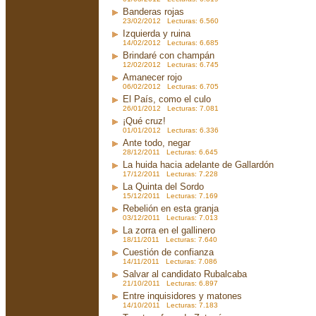
Banderas rojas
23/02/2012 Lecturas: 6.560
Izquierda y ruina
14/02/2012 Lecturas: 6.685
Brindaré con champán
12/02/2012 Lecturas: 6.745
Amanecer rojo
06/02/2012 Lecturas: 6.705
El País, como el culo
26/01/2012 Lecturas: 7.081
¡Qué cruz!
01/01/2012 Lecturas: 6.336
Ante todo, negar
28/12/2011 Lecturas: 6.645
La huida hacia adelante de Gallardón
17/12/2011 Lecturas: 7.228
La Quinta del Sordo
15/12/2011 Lecturas: 7.169
Rebelión en esta granja
03/12/2011 Lecturas: 7.013
La zorra en el gallinero
18/11/2011 Lecturas: 7.640
Cuestión de confianza
14/11/2011 Lecturas: 7.086
Salvar al candidato Rubalcaba
21/10/2011 Lecturas: 6.897
Entre inquisidores y matones
14/10/2011 Lecturas: 7.183