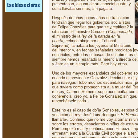
presentaban, alguna de su especial gusto, y
se la llevaba sin más, sin pagarla.
Después de unos pocos años de transición
tendrían que llegar los gobiernos socialistas
de Felipe González para que se ¿repitiera? la
situación. El ministro Corcuera (
Corcuemada
,
el ministro de la
ley de la patada en la
puerta
, echada abajo por el Tribunal
Supremo) llamaba a los joyeros al Ministerio
del Interior y, en fechas señaladas prodigaba jo
españoles, entre las esposas de sus directos c
siempre hemos resaltado la herencia directa del 
y éste es un ejemplo más. Pero hay otros.
Uno de los mayores escándalos del gobierno soci
cuando el presidente González decidió usar el ya
para navegar. Hubo muchos escándalos más, per
que tuviera como protagonista a la mujer del P
meses, Carmen Romero, supo acompañar con mu
coherencia, creo yo, a Felipe González sin que,
reprochársele nada.
Este no es el caso de doña Sonsoles, esposa de
vocación de rey- José Luis Rodríguez
El Hermo
llamarle-. Confieso que no me voy a tomar ni u
sobre los errores, desaciertos o pifias de esta 
Pero empezó mal, y continúa peor. Empezó impi
entrenamiento a la Guardia Civil porque ella ten
este verano nos enteramos de que la patrullera 