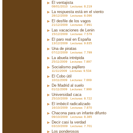
El ventajista
08/01/2010 Lecturas: 8.219
La respuesta está en el viento
28/12/2009 Lecturas: 8.096
El desfile de los vagos
21/12/2009 Lecturas: 7.991
Las vacaciones de Lenin
15/12/2009 Lecturas: 7.579
El paro real en España
13/12/2009 Lecturas: 9.835
Una de piratas
07/12/2009 Lecturas: 7.799
La abuela intrépida
25/11/2009 Lecturas: 7.897
Socialismo pajillero
11/11/2009 Lecturas: 9.534
El Cobo útil
10/11/2009 Lecturas: 7.669
De Madrid al suelo
01/11/2009 Lecturas: 7.999
Universidad caca
25/10/2009 Lecturas: 8.722
El imbécil radicalizado
16/10/2009 Lecturas: 7.870
Chacona para un infante difunto
09/10/2009 Lecturas: 8.385
Decir casi la verdad
03/10/2009 Lecturas: 7.701
Los ponderosos