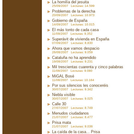
La homilía del jesuita
25/09/2007 Lecturas: 14.599
Problemas de la derecha
20/09/2007 Lecturas: 10.973
Gobierno de España
14/09/2007 Lecturas: 10.015
El más tonto de cada casa
11/09/2007 Lecturas: 9.352
Superávit de vivienda en España
07/09/2007 Lecturas: 8.830
Ahora que vamos despacio
26/08/2007 Lecturas: 9.059
Cataluña no ha aprendido
19/08/2007 Lecturas: 9.231
Mil trescientas cuarenta y cinco palabras
11/08/2007 Lecturas: 9.080
MiGAL Bosé
11/08/2007 Lecturas: 10.164
Por sus silencios les conoceréis
30/07/2007 Lecturas: 9.342
Niebla visible
30/07/2007 Lecturas: 9.025
Calle 30
27/07/2007 Lecturas: 8.749
Menudos ciudadanos
21/07/2007 Lecturas: 8.477
Prisa mata
21/07/2007 Lecturas: 9.036
La caída de la casa... Prisa