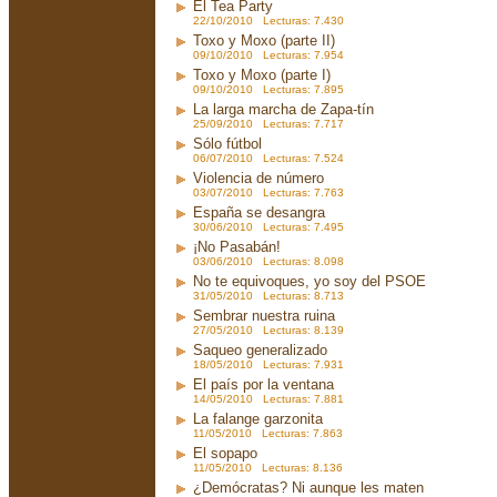
El Tea Party
22/10/2010 Lecturas: 7.430
Toxo y Moxo (parte II)
09/10/2010 Lecturas: 7.954
Toxo y Moxo (parte I)
09/10/2010 Lecturas: 7.895
La larga marcha de Zapa-tín
25/09/2010 Lecturas: 7.717
Sólo fútbol
06/07/2010 Lecturas: 7.524
Violencia de número
03/07/2010 Lecturas: 7.763
España se desangra
30/06/2010 Lecturas: 7.495
¡No Pasabán!
03/06/2010 Lecturas: 8.098
No te equivoques, yo soy del PSOE
31/05/2010 Lecturas: 8.713
Sembrar nuestra ruina
27/05/2010 Lecturas: 8.139
Saqueo generalizado
18/05/2010 Lecturas: 7.931
El país por la ventana
14/05/2010 Lecturas: 7.881
La falange garzonita
11/05/2010 Lecturas: 7.863
El sopapo
11/05/2010 Lecturas: 8.136
¿Demócratas? Ni aunque les maten