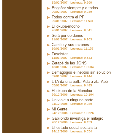
15/02/2007 Lecturas: 9.260
Engañar siempre y a todos
09/02/2007 Lecturas: 9.039
Todos contra el PP
29/01/2007 Lecturas: 11.531
El okupa-mocho
26/01/2007 Lecturas: 9.641
Será por cordones
21/01/2007 Lecturas: 9.163
Carrillo y sus razones
19/01/2007 Lecturas: 11.157
Fascistas
14/01/2007 Lecturas: 9.533
Zetapé de las JONS
13/01/2007 Lecturas: 10.004
Demagogos e ineptos sin solución
09/01/2007 Lecturas: 9.144
ETA da una bofETAda a zETApé
05/01/2007 Lecturas: 9.485
El okupa de la Moncloa
26/12/2006 Lecturas: 10.104
Un viaje a ninguna parte
24/12/2006 Lecturas: 9.080
Mi Gente
24/12/2006 Lecturas: 10.626
Gabilondo investiga el milagro
20/12/2006 Lecturas: 9.453
El estado social socialista
14/12/2006 Lecturas: 9.554