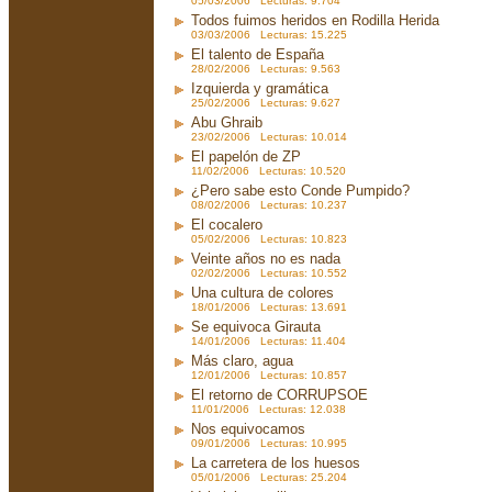
05/03/2006 Lecturas: 9.704
Todos fuimos heridos en Rodilla Herida
03/03/2006 Lecturas: 15.225
El talento de España
28/02/2006 Lecturas: 9.563
Izquierda y gramática
25/02/2006 Lecturas: 9.627
Abu Ghraib
23/02/2006 Lecturas: 10.014
El papelón de ZP
11/02/2006 Lecturas: 10.520
¿Pero sabe esto Conde Pumpido?
08/02/2006 Lecturas: 10.237
El cocalero
05/02/2006 Lecturas: 10.823
Veinte años no es nada
02/02/2006 Lecturas: 10.552
Una cultura de colores
18/01/2006 Lecturas: 13.691
Se equivoca Girauta
14/01/2006 Lecturas: 11.404
Más claro, agua
12/01/2006 Lecturas: 10.857
El retorno de CORRUPSOE
11/01/2006 Lecturas: 12.038
Nos equivocamos
09/01/2006 Lecturas: 10.995
La carretera de los huesos
05/01/2006 Lecturas: 25.204