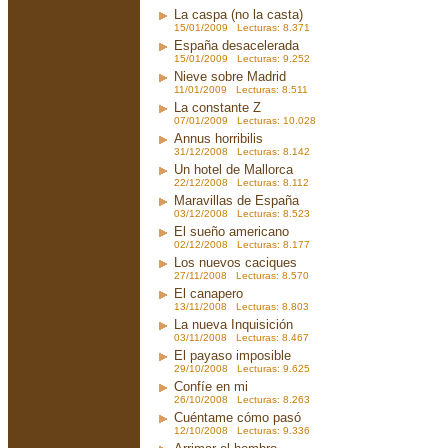
La caspa (no la casta)
15/01/2009 Lecturas: 8.371
España desacelerada
15/01/2009 Lecturas: 9.252
Nieve sobre Madrid
11/01/2009 Lecturas: 8.511
La constante Z
07/01/2009 Lecturas: 10.028
Annus horribilis
31/12/2008 Lecturas: 8.142
Un hotel de Mallorca
22/12/2008 Lecturas: 8.112
Maravillas de España
03/12/2008 Lecturas: 8.523
El sueño americano
02/12/2008 Lecturas: 8.177
Los nuevos caciques
27/11/2008 Lecturas: 8.570
El canapero
13/11/2008 Lecturas: 8.803
La nueva Inquisición
03/11/2008 Lecturas: 8.467
El payaso imposible
29/10/2008 Lecturas: 9.625
Confíe en mi
26/10/2008 Lecturas: 8.263
Cuéntame cómo pasó
12/10/2008 Lecturas: 9.336