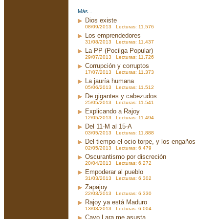
Más...
Dios existe
08/09/2013 Lecturas: 11.576
Los emprendedores
31/08/2013 Lecturas: 11.437
La PP (Pocilga Popular)
29/07/2013 Lecturas: 11.726
Corrupción y corruptos
17/07/2013 Lecturas: 11.373
La jauría humana
05/06/2013 Lecturas: 11.512
De gigantes y cabezudos
25/05/2013 Lecturas: 11.541
Explicando a Rajoy
12/05/2013 Lecturas: 11.494
Del 11-M al 15-A
03/05/2013 Lecturas: 11.888
Del tiempo el ocio torpe, y los engaños
02/05/2013 Lecturas: 6.479
Oscurantismo por discreción
20/04/2013 Lecturas: 6.272
Empoderar al pueblo
31/03/2013 Lecturas: 6.302
Zapajoy
22/03/2013 Lecturas: 6.330
Rajoy ya está Maduro
13/03/2013 Lecturas: 6.004
Cayo Lara me asusta