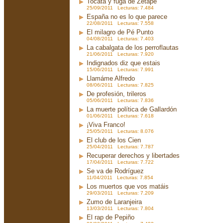
Tocata y fuga de Zetapé
25/09/2011 Lecturas: 7.484
España no es lo que parece
22/08/2011 Lecturas: 7.558
El milagro de Pé Punto
04/08/2011 Lecturas: 7.403
La cabalgata de los perroflautas
21/06/2011 Lecturas: 7.920
Indignados diz que estais
15/06/2011 Lecturas: 7.991
Llamáme Alfredo
08/06/2011 Lecturas: 7.825
De profesión, trileros
05/06/2011 Lecturas: 7.836
La muerte política de Gallardón
01/06/2011 Lecturas: 7.618
¡Viva Franco!
25/05/2011 Lecturas: 8.076
El club de los Cien
25/04/2011 Lecturas: 7.787
Recuperar derechos y libertades
17/04/2011 Lecturas: 7.722
Se va de Rodríguez
11/04/2011 Lecturas: 7.854
Los muertos que vos matáis
29/03/2011 Lecturas: 7.209
Zumo de Laranjeira
13/03/2011 Lecturas: 7.804
El rap de Pepiño