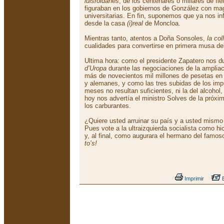
luisroldanes
, de los centenares o millares de fiel
figuraban en los gobiernos de González con mag
universitarias. En fin, suponemos que ya nos in
desde la casa
(i)real
de Moncloa.
Mientras tanto, atentos a Doña Sonsoles,
la col
cualidades para convertirse en primera musa del
Ultima hora: como el presidente Zapatero nos 
d’Uropa
durante las negociaciones de la ampliac
más de novecientos mil millones de pesetas en 
y alemanes, y como las tres subidas de los imp
meses no resultan suficientes, ni la del alcohol,
hoy nos advertía el ministro Solves de la próxi
los carburantes.
¿Quiere usted arruinar su país y a usted mismo
Pues vote a la ultraizquierda socialista como h
y, al final, como augurara el hermano del famo
to’s!
Imprimir
E