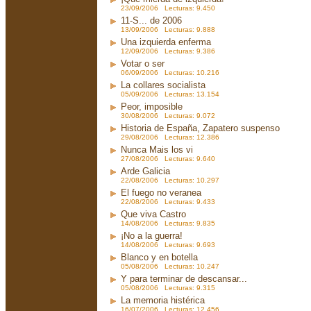
23/09/2006 Lecturas: 9.450
11-S... de 2006
13/09/2006 Lecturas: 9.888
Una izquierda enferma
12/09/2006 Lecturas: 9.386
Votar o ser
06/09/2006 Lecturas: 10.216
La collares socialista
05/09/2006 Lecturas: 13.154
Peor, imposible
30/08/2006 Lecturas: 9.072
Historia de España, Zapatero suspenso
29/08/2006 Lecturas: 12.386
Nunca Mais los vi
27/08/2006 Lecturas: 9.640
Arde Galicia
22/08/2006 Lecturas: 10.297
El fuego no veranea
22/08/2006 Lecturas: 9.433
Que viva Castro
14/08/2006 Lecturas: 9.835
¡No a la guerra!
14/08/2006 Lecturas: 9.693
Blanco y en botella
05/08/2006 Lecturas: 10.247
Y para terminar de descansar...
05/08/2006 Lecturas: 9.315
La memoria histérica
16/07/2006 Lecturas: 12.456