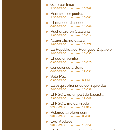
Gato por lince
12/07/2006 Lecturas: 10.709
Permiso por puntos
12/07/2006 Lecturas: 10.081
El muñeco diabólico
06/07/2006 Lecturas: 14.006
Pucherazo en Cataluña
19/06/2006 Lecturas: 10.014
Nazionalismo catalán
16/06/2006 Lecturas: 10.379
La República de Rodríguez Zapatero
14/06/2006 Lecturas: 10.095
El doctor-bomba
09/06/2006 Lecturas: 10.825
Conociendo a Boris
04/06/2006 Lecturas: 12.031
Vota Paz
03/06/2006 Lecturas: 9.914
La esquizofrenia es de izquierdas
24/05/2006 Lecturas: 10.038
El PSOE es un partido fascista
23/05/2006 Lecturas: 19.048
El PSOE me da miedo
22/05/2006 Lecturas: 11.029
Polanco a referéndum
20/05/2006 Lecturas: 9.280
Evo Modales
20/05/2006 Lecturas: 10.359