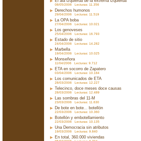
El ala izquierda de la extrema izquierda
08/05/2006 Lecturas: 11.356
Derechos humonos
29/04/2006 Lecturas: 11.519
La OPA boba
27/04/2006 Lecturas: 10.021
Los genoveses
25/04/2006 Lecturas: 16.793
Estado de sitio
24/04/2006 Lecturas: 14.282
Marbella
19/04/2006 Lecturas: 10.025
Monseñora
11/04/2006 Lecturas: 9.712
ETA en socorro de Zapatero
03/04/2006 Lecturas: 10.184
Los comunicados de ETA
28/03/2006 Lecturas: 12.227
Telecinco, doce meses doce causas
28/03/2006 Lecturas: 12.489
Las sombras del 11-M
23/03/2006 Lecturas: 11.630
De bote en bote... botellón
22/03/2006 Lecturas: 10.360
Botellón y embotellamiento
22/03/2006 Lecturas: 10.135
Una Democracia sin atributos
19/03/2006 Lecturas: 9.840
En total, 360.000 viviendas