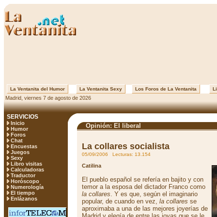
La Ventanita del Humor
La Ventanita Sexy
Los Foros de La Ventanita
Li
Madrid, viernes 7 de agosto de 2026
SERVICIOS
Inicio
Opinión: El liberal
Humor
Foros
Chat
La collares socialista
Encuestas
Juegos
05/09/2006 Lecturas: 13.154
Sexy
Libro visitas
Catilina
Calculadoras
Traductor
El pueblo español se refería en bajito y con
Horóscopo
temor a la esposa del dictador Franco como
Numerología
El tiempo
la collares
. Y es que, según el imaginario
Enlázanos
popular, de cuando en vez,
la collares
se
aproximaba a una de las mejores joyerías de
Madrid y elegía de entre las joyas que se le