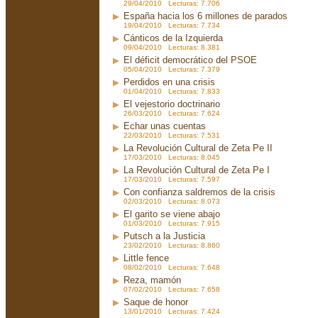
29/04/2010 Lecturas: 7.706
España hacia los 6 millones de parados
19/04/2010 Lecturas: 7.734
Cánticos de la Izquierda
09/04/2010 Lecturas: 8.381
El déficit democrático del PSOE
05/04/2010 Lecturas: 7.379
Perdidos en una crisis
01/04/2010 Lecturas: 7.833
El vejestorio doctrinario
26/03/2010 Lecturas: 7.624
Echar unas cuentas
22/03/2010 Lecturas: 7.531
La Revolución Cultural de Zeta Pe II
17/03/2010 Lecturas: 8.045
La Revolución Cultural de Zeta Pe I
17/03/2010 Lecturas: 7.597
Con confianza saldremos de la crisis
02/03/2010 Lecturas: 8.073
El garito se viene abajo
01/03/2010 Lecturas: 7.915
Putsch a la Justicia
23/02/2010 Lecturas: 8.860
Little fence
08/02/2010 Lecturas: 7.648
Reza, mamón
07/02/2010 Lecturas: 7.658
Saque de honor
13/01/2010 Lecturas: 7.424