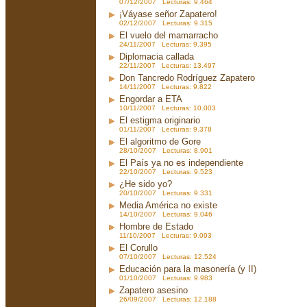
07/12/2007 Lecturas: 9.464
¡Váyase señor Zapatero!
02/12/2007 Lecturas: 9.315
El vuelo del mamarracho
24/11/2007 Lecturas: 9.395
Diplomacia callada
22/11/2007 Lecturas: 13.497
Don Tancredo Rodríguez Zapatero
14/11/2007 Lecturas: 9.822
Engordar a ETA
10/11/2007 Lecturas: 10.003
El estigma originario
01/11/2007 Lecturas: 9.378
El algoritmo de Gore
28/10/2007 Lecturas: 8.901
El País ya no es independiente
22/10/2007 Lecturas: 9.523
¿He sido yo?
20/10/2007 Lecturas: 9.331
Media América no existe
14/10/2007 Lecturas: 9.046
Hombre de Estado
11/10/2007 Lecturas: 9.093
El Corullo
07/10/2007 Lecturas: 12.524
Educación para la masonería (y II)
01/10/2007 Lecturas: 9.983
Zapatero asesino
26/09/2007 Lecturas: 12.188