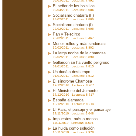
09/03/2011 Lecturas: 7.492
El señor de los bolsillos
02/03/2011 Lecturas: 8.006
Socialismo chatarra (II)
28/02/2011 Lecturas: 7.880
Socialismo chatarra (I)
22/02/2011 Lecturas: 7.605
Pan y Telecirco
20/02/2011 Lecturas: 8.467
Menos rollos y más sindéresis
15/02/2011 Lecturas: 8.802
La larga noche de la chamosa
02/02/2011 Lecturas: 8.890
Gallardón se ha vuelto peligroso
07/01/2011 Lecturas: 7.815
Un dadá a destiempo
01/01/2011 Lecturas: 7.512
El síndrome Chamosa
19/12/2010 Lecturas: 8.207
El Ministerio del Jumento
17/12/2010 Lecturas: 8.717
España alarmada
10/12/2010 Lecturas: 8.216
El País, el paisaje y el paisanaje
17/11/2010 Lecturas: 9.648
Impuestos, más o menos
11/11/2010 Lecturas: 8.504
La huida como solución
10/11/2010 Lecturas: 7.978