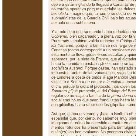
debiera estar vigilando la llegada a Canarias de
no estaba operativa porque guardaba las dulce
socialista
. Imagino que, tal como se decía de F
submarinistas de la Guardia Civil bajo las agua
anzuelo de la sutil sirena...
Y a todo esto que su marido había redactado 
Gobierno
, bien cacareado y a plena voz por la 
Pues más le hubiera valido redactar el
Código d
los Yantares
, porque la familia se nos larga de 
Canarias (como corresponde a un presidente co
solamente se lleva ¡¡doscientos escoltas y qui
sabemos, por la nieta de Franco, que al dictador
hacía la comida le bastaba ¡Joder, como se las
socialista austero
! Porque gastar, han gastado 
impuestos: antes de las vacaciones, viajecito tur
de Londres a costa de todos ¡Paga Manolo! Des
viajecito a Berlín a oír cantar a
la collares social
oficial porque lo dicta el protocolo, nos dicen 
Zapatero
¿Qué protocolo, el del
Código del Bue
regular cómo viaja la familia de
la prima donna s
socialistas no es que sean franquistas hasta la
son gilipollas hasta creer que los gilipollas so
Así que, acaba el verano y ¡hala, a Berlín a oír 
española! que, por cierto, no sabemos muy bie
imaginamos- cómo ha accedido a cantar en el c
meritos rotundos ha presentado para tan fulgur
quién(es) los han evaluado. No podemos olvidar 