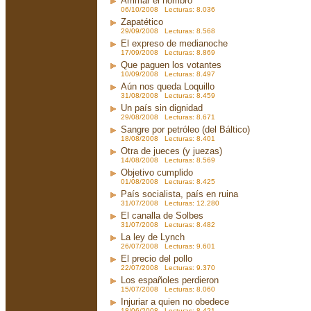
Arrimar el hombro
06/10/2008 Lecturas: 8.036
Zapatético
29/09/2008 Lecturas: 8.568
El expreso de medianoche
17/09/2008 Lecturas: 8.869
Que paguen los votantes
10/09/2008 Lecturas: 8.497
Aún nos queda Loquillo
31/08/2008 Lecturas: 8.459
Un país sin dignidad
29/08/2008 Lecturas: 8.671
Sangre por petróleo (del Báltico)
18/08/2008 Lecturas: 8.401
Otra de jueces (y juezas)
14/08/2008 Lecturas: 8.569
Objetivo cumplido
01/08/2008 Lecturas: 8.425
País socialista, país en ruina
31/07/2008 Lecturas: 12.280
El canalla de Solbes
31/07/2008 Lecturas: 8.482
La ley de Lynch
26/07/2008 Lecturas: 9.601
El precio del pollo
22/07/2008 Lecturas: 9.370
Los españoles perdieron
15/07/2008 Lecturas: 8.060
Injuriar a quien no obedece
18/06/2008 Lecturas: 8.421