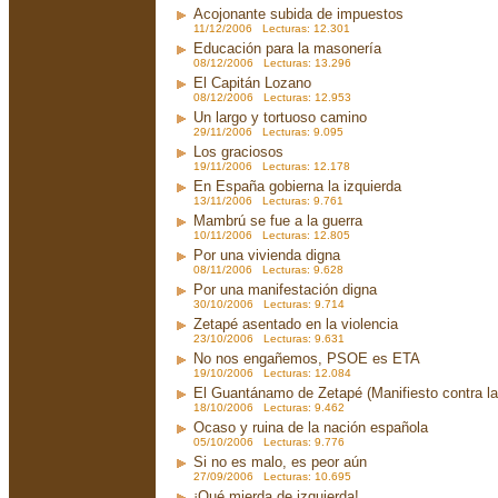
Acojonante subida de impuestos
11/12/2006 Lecturas: 12.301
Educación para la masonería
08/12/2006 Lecturas: 13.296
El Capitán Lozano
08/12/2006 Lecturas: 12.953
Un largo y tortuoso camino
29/11/2006 Lecturas: 9.095
Los graciosos
19/11/2006 Lecturas: 12.178
En España gobierna la izquierda
13/11/2006 Lecturas: 9.761
Mambrú se fue a la guerra
10/11/2006 Lecturas: 12.805
Por una vivienda digna
08/11/2006 Lecturas: 9.628
Por una manifestación digna
30/10/2006 Lecturas: 9.714
Zetapé asentado en la violencia
23/10/2006 Lecturas: 9.631
No nos engañemos, PSOE es ETA
19/10/2006 Lecturas: 12.084
El Guantánamo de Zetapé (Manifiesto contra la 
18/10/2006 Lecturas: 9.462
Ocaso y ruina de la nación española
05/10/2006 Lecturas: 9.776
Si no es malo, es peor aún
27/09/2006 Lecturas: 10.695
¡Qué mierda de izquierda!