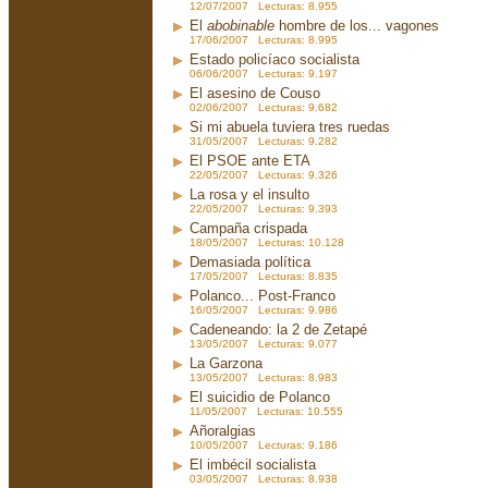
12/07/2007 Lecturas: 8.955
El
abobinable
hombre de los... vagones
17/06/2007 Lecturas: 8.995
Estado policíaco socialista
06/06/2007 Lecturas: 9.197
El asesino de Couso
02/06/2007 Lecturas: 9.682
Si mi abuela tuviera tres ruedas
31/05/2007 Lecturas: 9.282
El PSOE ante ETA
22/05/2007 Lecturas: 9.326
La rosa y el insulto
22/05/2007 Lecturas: 9.393
Campaña crispada
18/05/2007 Lecturas: 10.128
Demasiada política
17/05/2007 Lecturas: 8.835
Polanco... Post-Franco
16/05/2007 Lecturas: 9.986
Cadeneando: la 2 de Zetapé
13/05/2007 Lecturas: 9.077
La Garzona
13/05/2007 Lecturas: 8.983
El suicidio de Polanco
11/05/2007 Lecturas: 10.555
Añoralgias
10/05/2007 Lecturas: 9.186
El imbécil socialista
03/05/2007 Lecturas: 8.938