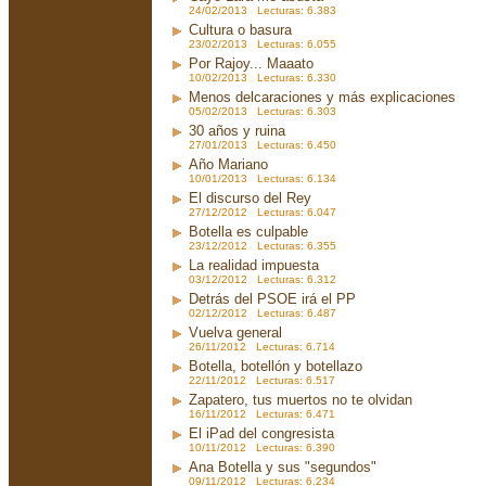
24/02/2013 Lecturas: 6.383
Cultura o basura
23/02/2013 Lecturas: 6.055
Por Rajoy... Maaato
10/02/2013 Lecturas: 6.330
Menos delcaraciones y más explicaciones
05/02/2013 Lecturas: 6.303
30 años y ruina
27/01/2013 Lecturas: 6.450
Año Mariano
10/01/2013 Lecturas: 6.134
El discurso del Rey
27/12/2012 Lecturas: 6.047
Botella es culpable
23/12/2012 Lecturas: 6.355
La realidad impuesta
03/12/2012 Lecturas: 6.312
Detrás del PSOE irá el PP
02/12/2012 Lecturas: 6.487
Vuelva general
26/11/2012 Lecturas: 6.714
Botella, botellón y botellazo
22/11/2012 Lecturas: 6.517
Zapatero, tus muertos no te olvidan
16/11/2012 Lecturas: 6.471
El iPad del congresista
10/11/2012 Lecturas: 6.390
Ana Botella y sus "segundos"
09/11/2012 Lecturas: 6.234