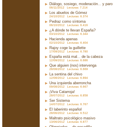
Diálogo, sosiego, moderación... y paro
06/11/2012 Lecturas: 7.214
Los abuelos de Gómez
24/10/2012 Lecturas: 6.374
Pedraz como síntoma
06/10/2012 Lecturas: 6.416
¿A dónde te llevan España?
03/10/2012 Lecturas: 6.344
Hacienda apenas
02/10/2012 Lecturas: 6.404
Rajoy coge la guillette
17/09/2012 Lecturas: 6.780
España está mal... de la cabeza
12/09/2012 Lecturas: 6.686
Que alguien (nos) intervenga
28/08/2012 Lecturas: 6.669
La sentina del chivo
12/08/2012 Lecturas: 6.894
Una izquierda aberroncha
09/08/2012 Lecturas: 6.667
¡Viva Catarroja!
28/07/2012 Lecturas: 6.858
Ser Sistema
14/07/2012 Lecturas: 6.767
El laberinto español
28/06/2012 Lecturas: 6.512
Maltrato psicológico masivo
13/06/2012 Lecturas: 6.877
Olimpiadas... de pesadilla