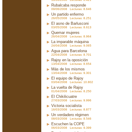
Rubalcaba responde
09/06/2008 Lecturas: 8.646
Un partido enfermo
26/05/2008 Lecturas: 8.251
El asno de Barlusconi
03/05/2008 Lecturas: 8.613
Quemar mujeres
26/04/2008 Lecturas: 8.964
La imparable máquina
24/04/2008 Lecturas: 9.065
Agua para Barcelona
22/04/2008 Lecturas: 8.701
Rajoy en la oposición
13/04/2008 Lecturas: 8.654
Más de los mismos
13/04/2008 Lecturas: 9.301
El equipo de Rajoy
03/04/2008 Lecturas: 10.802
La vuelta de Rajoy
01/04/2008 Lecturas: 8.250
El Chikilicuatre
27/03/2008 Lecturas: 9.996
Victoria socialista
16/03/2008 Lecturas: 8.877
Un verdadero régimen
08/03/2008 Lecturas: 8.546
Escuchen la COPE
06/03/2008 Lecturas: 9.399