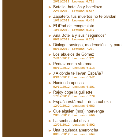
26/11/2012 Lecturas: 6.711
Botella, botellón y botellazo
22/11/2012 Lecturas: 6.515
Zapatero, tus muertos no te olvidan
16/11/2012 Lecturas: 6.469
El iPad del congresista
10/11/2012 Lecturas: 6.387
Ana Botella y sus "segundos"
09/11/2012 Lecturas: 6.232
Diálogo, sosiego, moderación... y paro
06/11/2012 Lecturas: 7.212
Los abuelos de Gómez
24/10/2012 Lecturas: 6.371
Pedraz como síntoma
06/10/2012 Lecturas: 6.414
¿A dónde te llevan España?
03/10/2012 Lecturas: 6.342
Hacienda apenas
02/10/2012 Lecturas: 6.401
Rajoy coge la guillette
17/09/2012 Lecturas: 6.779
España está mal... de la cabeza
12/09/2012 Lecturas: 6.683
Que alguien (nos) intervenga
28/08/2012 Lecturas: 6.666
La sentina del chivo
12/08/2012 Lecturas: 6.892
Una izquierda aberroncha
09/08/2012 Lecturas: 6.664