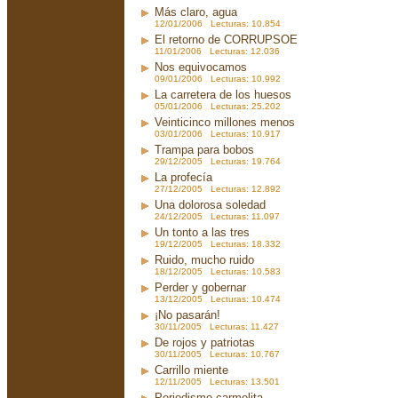
Más claro, agua
12/01/2006 Lecturas: 10.854
El retorno de CORRUPSOE
11/01/2006 Lecturas: 12.036
Nos equivocamos
09/01/2006 Lecturas: 10.992
La carretera de los huesos
05/01/2006 Lecturas: 25.202
Veinticinco millones menos
03/01/2006 Lecturas: 10.917
Trampa para bobos
29/12/2005 Lecturas: 19.764
La profecía
27/12/2005 Lecturas: 12.892
Una dolorosa soledad
24/12/2005 Lecturas: 11.097
Un tonto a las tres
19/12/2005 Lecturas: 18.332
Ruido, mucho ruido
18/12/2005 Lecturas: 10.583
Perder y gobernar
13/12/2005 Lecturas: 10.474
¡No pasarán!
30/11/2005 Lecturas: 11.427
De rojos y patriotas
30/11/2005 Lecturas: 10.767
Carrillo miente
12/11/2005 Lecturas: 13.501
Periodismo carmelita