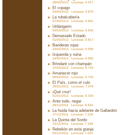
29/03/2012 Lecturas: 6.517
El copago
20/03/2012 Lecturas: 6.870
La rubalcabería
07/03/2012 Lecturas: 6.941
Urdangarín
03/03/2012 Lecturas: 6.634
Demasiado Estado
01/03/2012 Lecturas: 6.817
Banderas rojas
23/02/2012 Lecturas: 6.558
Izquierda y ruina
14/02/2012 Lecturas: 6.682
Brindaré con champán
12/02/2012 Lecturas: 6.743
Amanecer rojo
06/02/2012 Lecturas: 6.702
El País, como el culo
26/01/2012 Lecturas: 7.079
¡Qué cruz!
01/01/2012 Lecturas: 6.334
Ante todo, negar
28/12/2011 Lecturas: 6.643
La huida hacia adelante de Gallardón
17/12/2011 Lecturas: 7.226
La Quinta del Sordo
15/12/2011 Lecturas: 7.166
Rebelión en esta granja
03/12/2011 Lecturas: 7.010