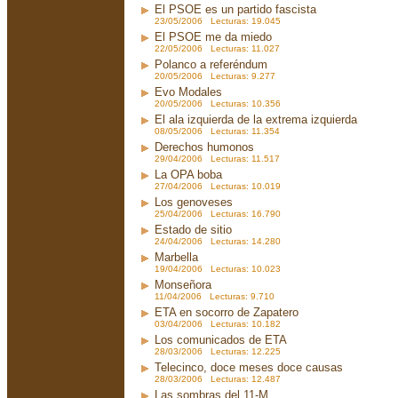
El PSOE es un partido fascista
23/05/2006 Lecturas: 19.045
El PSOE me da miedo
22/05/2006 Lecturas: 11.027
Polanco a referéndum
20/05/2006 Lecturas: 9.277
Evo Modales
20/05/2006 Lecturas: 10.356
El ala izquierda de la extrema izquierda
08/05/2006 Lecturas: 11.354
Derechos humonos
29/04/2006 Lecturas: 11.517
La OPA boba
27/04/2006 Lecturas: 10.019
Los genoveses
25/04/2006 Lecturas: 16.790
Estado de sitio
24/04/2006 Lecturas: 14.280
Marbella
19/04/2006 Lecturas: 10.023
Monseñora
11/04/2006 Lecturas: 9.710
ETA en socorro de Zapatero
03/04/2006 Lecturas: 10.182
Los comunicados de ETA
28/03/2006 Lecturas: 12.225
Telecinco, doce meses doce causas
28/03/2006 Lecturas: 12.487
Las sombras del 11-M