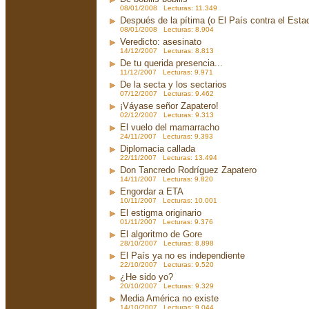
08/01/2008 Lecturas: 11.349
Después de la pítima (o El País contra el Est
08/01/2008 Lecturas: 8.904
Veredicto: asesinato
14/12/2007 Lecturas: 8.813
De tu querida presencia...
11/12/2007 Lecturas: 9.971
De la secta y los sectarios
07/12/2007 Lecturas: 9.462
¡Váyase señor Zapatero!
02/12/2007 Lecturas: 9.313
El vuelo del mamarracho
24/11/2007 Lecturas: 9.393
Diplomacia callada
22/11/2007 Lecturas: 13.494
Don Tancredo Rodríguez Zapatero
14/11/2007 Lecturas: 9.820
Engordar a ETA
10/11/2007 Lecturas: 10.001
El estigma originario
01/11/2007 Lecturas: 9.376
El algoritmo de Gore
28/10/2007 Lecturas: 8.898
El País ya no es independiente
22/10/2007 Lecturas: 9.520
¿He sido yo?
20/10/2007 Lecturas: 9.329
Media América no existe
14/10/2007 Lecturas: 9.044