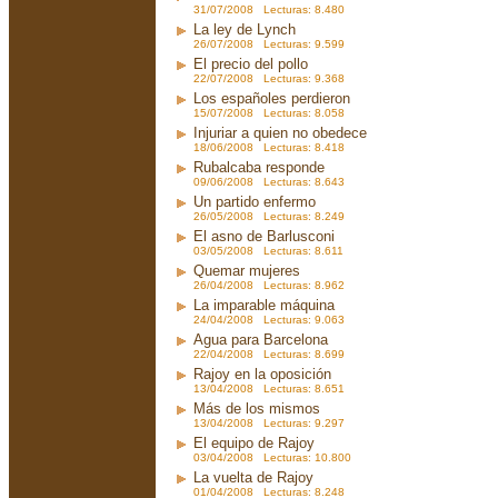
31/07/2008 Lecturas: 8.480
La ley de Lynch
26/07/2008 Lecturas: 9.599
El precio del pollo
22/07/2008 Lecturas: 9.368
Los españoles perdieron
15/07/2008 Lecturas: 8.058
Injuriar a quien no obedece
18/06/2008 Lecturas: 8.418
Rubalcaba responde
09/06/2008 Lecturas: 8.643
Un partido enfermo
26/05/2008 Lecturas: 8.249
El asno de Barlusconi
03/05/2008 Lecturas: 8.611
Quemar mujeres
26/04/2008 Lecturas: 8.962
La imparable máquina
24/04/2008 Lecturas: 9.063
Agua para Barcelona
22/04/2008 Lecturas: 8.699
Rajoy en la oposición
13/04/2008 Lecturas: 8.651
Más de los mismos
13/04/2008 Lecturas: 9.297
El equipo de Rajoy
03/04/2008 Lecturas: 10.800
La vuelta de Rajoy
01/04/2008 Lecturas: 8.248