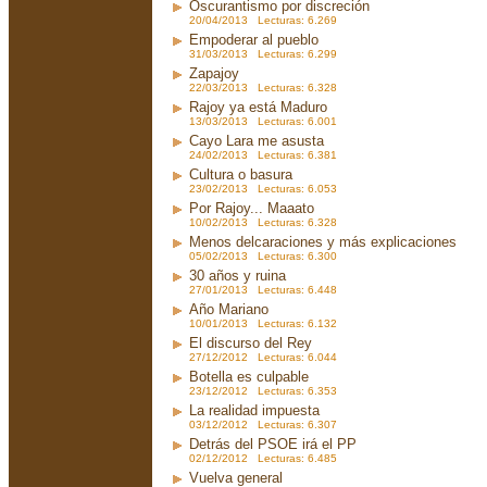
Oscurantismo por discreción
20/04/2013 Lecturas: 6.269
Empoderar al pueblo
31/03/2013 Lecturas: 6.299
Zapajoy
22/03/2013 Lecturas: 6.328
Rajoy ya está Maduro
13/03/2013 Lecturas: 6.001
Cayo Lara me asusta
24/02/2013 Lecturas: 6.381
Cultura o basura
23/02/2013 Lecturas: 6.053
Por Rajoy... Maaato
10/02/2013 Lecturas: 6.328
Menos delcaraciones y más explicaciones
05/02/2013 Lecturas: 6.300
30 años y ruina
27/01/2013 Lecturas: 6.448
Año Mariano
10/01/2013 Lecturas: 6.132
El discurso del Rey
27/12/2012 Lecturas: 6.044
Botella es culpable
23/12/2012 Lecturas: 6.353
La realidad impuesta
03/12/2012 Lecturas: 6.307
Detrás del PSOE irá el PP
02/12/2012 Lecturas: 6.485
Vuelva general