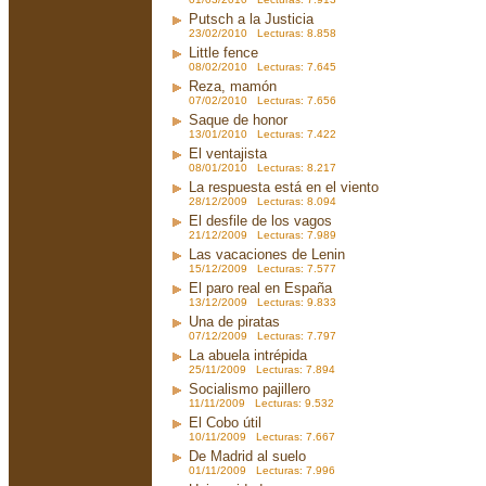
Putsch a la Justicia
23/02/2010 Lecturas: 8.858
Little fence
08/02/2010 Lecturas: 7.645
Reza, mamón
07/02/2010 Lecturas: 7.656
Saque de honor
13/01/2010 Lecturas: 7.422
El ventajista
08/01/2010 Lecturas: 8.217
La respuesta está en el viento
28/12/2009 Lecturas: 8.094
El desfile de los vagos
21/12/2009 Lecturas: 7.989
Las vacaciones de Lenin
15/12/2009 Lecturas: 7.577
El paro real en España
13/12/2009 Lecturas: 9.833
Una de piratas
07/12/2009 Lecturas: 7.797
La abuela intrépida
25/11/2009 Lecturas: 7.894
Socialismo pajillero
11/11/2009 Lecturas: 9.532
El Cobo útil
10/11/2009 Lecturas: 7.667
De Madrid al suelo
01/11/2009 Lecturas: 7.996