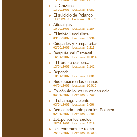
13/05/2007 Lecturas: 9.075
La Garzona
13/05/2007 Lecturas: 8.981
El suicidio de Polanco
11/05/2007 Lecturas: 10.553
Añoralgias
10/05/2007 Lecturas: 9.184
El imbécil socialista
03/05/2007 Lecturas: 8.936
Crispados y zampatortas
02/05/2007 Lecturas: 9.211
Después del Carnaval
16/04/2007 Lecturas: 10.014
El Ebro se desborda
13/04/2007 Lecturas: 9.142
Depende
13/04/2007 Lecturas: 9.385
Nos crecieron los enanos
04/04/2007 Lecturas: 10.016
Es-cán-da-lo, es un es-cán-dalo...
04/04/2007 Lecturas: 9.740
El charnego violento
03/04/2007 Lecturas: 9.666
Demasiado tarde para los Polanco
02/04/2007 Lecturas: 9.288
Zetapé por los suelos
28/03/2007 Lecturas: 9.519
Los extremos se tocan
25/03/2007 Lecturas: 10.488