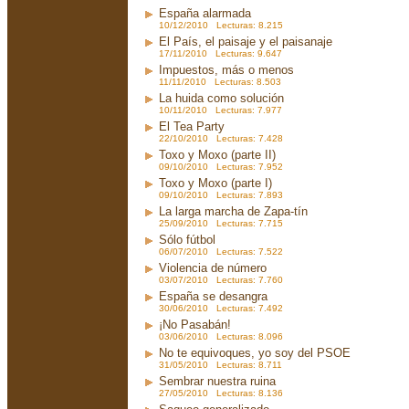
España alarmada
10/12/2010 Lecturas: 8.215
El País, el paisaje y el paisanaje
17/11/2010 Lecturas: 9.647
Impuestos, más o menos
11/11/2010 Lecturas: 8.503
La huida como solución
10/11/2010 Lecturas: 7.977
El Tea Party
22/10/2010 Lecturas: 7.428
Toxo y Moxo (parte II)
09/10/2010 Lecturas: 7.952
Toxo y Moxo (parte I)
09/10/2010 Lecturas: 7.893
La larga marcha de Zapa-tín
25/09/2010 Lecturas: 7.715
Sólo fútbol
06/07/2010 Lecturas: 7.522
Violencia de número
03/07/2010 Lecturas: 7.760
España se desangra
30/06/2010 Lecturas: 7.492
¡No Pasabán!
03/06/2010 Lecturas: 8.096
No te equivoques, yo soy del PSOE
31/05/2010 Lecturas: 8.711
Sembrar nuestra ruina
27/05/2010 Lecturas: 8.136