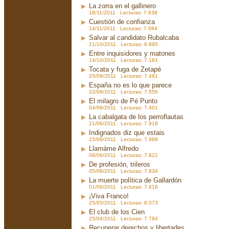
La zorra en el gallinero
18/11/2011 Lecturas: 7.638
Cuestión de confianza
14/11/2011 Lecturas: 7.084
Salvar al candidato Rubalcaba
21/10/2011 Lecturas: 6.895
Entre inquisidores y matones
14/10/2011 Lecturas: 7.181
Tocata y fuga de Zetapé
25/09/2011 Lecturas: 7.481
España no es lo que parece
22/08/2011 Lecturas: 7.556
El milagro de Pé Punto
04/08/2011 Lecturas: 7.401
La cabalgata de los perroflautas
21/06/2011 Lecturas: 7.918
Indignados diz que estais
15/06/2011 Lecturas: 7.988
Llamáme Alfredo
08/06/2011 Lecturas: 7.822
De profesión, trileros
05/06/2011 Lecturas: 7.834
La muerte política de Gallardón
01/06/2011 Lecturas: 7.616
¡Viva Franco!
25/05/2011 Lecturas: 8.073
El club de los Cien
25/04/2011 Lecturas: 7.784
Recuperar derechos y libertades