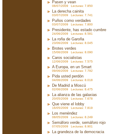
Pasen y vean
08/07/2009 Lecturas: 7.850
La derecha cainita
03/07/2009 Lecturas: 7.741
Puños como verdades
03/07/2009 Lecturas: 7.800
Presidente, has estado cumbre
24/06/2009 Lecturas: 8.581
La roña de Garoña
23/06/2009 Lecturas: 8.045
Brotes verdes
15/06/2009 Lecturas: 8.090
Caros socialistas
12/06/2009 Lecturas: 7.575
A Europa, en un Smart
09/06/2009 Lecturas: 7.792
Pida usted perdón
04/06/2009 Lecturas: 8.018
De Madrid a Moscú
02/06/2009 Lecturas: 8.475
La alianza de las galaxias
20/05/2009 Lecturas: 7.678
Que viene el lobby
16/05/2009 Lecturas: 7.819
Los menéndez
08/05/2009 Lecturas: 8.249
Semáforo verde, semáforo rojo
07/05/2009 Lecturas: 8.901
La grandeza de la democracia