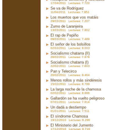
17/04/2011 Lecturas: 7.720
Se va de Rodríguez
11/04/2011 Lecturas: 7.851
Los muertos que vos matáis
29/03/2011 Lecturas: 7.207
Zumo de Laranjeira
13/03/2011 Lecturas: 7.802
El rap de Pepiño
09/03/2011 Lecturas: 7.489
El señor de los bolsillos
02/03/2011 Lecturas: 8.003
Socialismo chatarra (II)
28/02/2011 Lecturas: 7.878
Socialismo chatarra (I)
22/02/2011 Lecturas: 7.603
Pan y Telecirco
20/02/2011 Lecturas: 8.464
Menos rollos y más sindéresis
15/02/2011 Lecturas: 8.799
La larga noche de la chamosa
02/02/2011 Lecturas: 8.886
Gallardón se ha vuelto peligroso
07/01/2011 Lecturas: 7.814
Un dadá a destiempo
01/01/2011 Lecturas: 7.511
El síndrome Chamosa
19/12/2010 Lecturas: 8.206
El Ministerio del Jumento
17/12/2010 Lecturas: 8.716