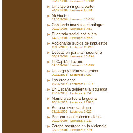
26/12/2006 Lecturas: 10.102
Un viaje a ninguna parte
24/12/2006 Lecturas: 9.078
Mi Gente
24/12/2006 Lecturas: 10.624
Gabilondo investiga el milagro
20/12/2006 Lecturas: 9.451
El estado social socialista
14/12/2006 Lecturas: 9.552
Acojonante subida de impuestos
11/12/2006 Lecturas: 12.299
Educación para la masonería
08/12/2006 Lecturas: 13.294
El Capitán Lozano
08/12/2006 Lecturas: 12.950
Un largo y tortuoso camino
29/11/2006 Lecturas: 9.093
Los graciosos
19/11/2006 Lecturas: 12.176
En España gobierna la izquierda
13/11/2006 Lecturas: 9.759
Mambrú se fue a la guerra
10/11/2006 Lecturas: 12.803
Por una vivienda digna
08/11/2006 Lecturas: 9.625
Por una manifestación digna
30/10/2006 Lecturas: 9.711
Zetapé asentado en la violencia
23/10/2006 Lecturas: 9.629