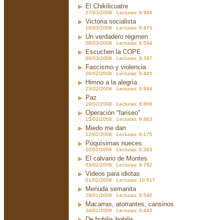
El Chikilicuatre
27/03/2008 Lecturas: 9.994
Victoria socialista
16/03/2008 Lecturas: 8.875
Un verdadero régimen
08/03/2008 Lecturas: 8.544
Escuchen la COPE
06/03/2008 Lecturas: 9.397
Fascismo y violencia
26/02/2008 Lecturas: 8.445
Himno a la alegría
23/02/2008 Lecturas: 9.994
Paz
19/02/2008 Lecturas: 8.866
Operación "fariseo"
15/02/2008 Lecturas: 9.863
Miedo me dan
12/02/2008 Lecturas: 9.175
Poquísimas nueces
10/02/2008 Lecturas: 8.383
El calvario de Montes
03/02/2008 Lecturas: 8.762
Videos para idiotas
01/02/2008 Lecturas: 10.517
Menuda semanita
29/01/2008 Lecturas: 8.540
Macarras, atorrantes, cansinos
24/01/2008 Lecturas: 9.443
De bobilis bobilis