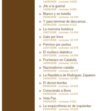
14/08/2006 Lecturas: 9.833
¡No a la guerra!
14/08/2006 Lecturas: 9.691
Blanco y en botella
05/08/2006 Lecturas: 10.245
Y para terminar de descansar...
05/08/2006 Lecturas: 9.312
La memoria histérica
16/07/2006 Lecturas: 12.454
Gato por lince
12/07/2006 Lecturas: 10.707
Permiso por puntos
12/07/2006 Lecturas: 10.079
El muñeco diabólico
06/07/2006 Lecturas: 14.004
Pucherazo en Cataluña
19/06/2006 Lecturas: 10.011
Nazionalismo catalán
16/06/2006 Lecturas: 10.377
La República de Rodríguez Zapatero
14/06/2006 Lecturas: 10.092
El doctor-bomba
09/06/2006 Lecturas: 10.823
Conociendo a Boris
04/06/2006 Lecturas: 12.027
Vota Paz
03/06/2006 Lecturas: 9.911
La esquizofrenia es de izquierdas
24/05/2006 Lecturas: 10.035