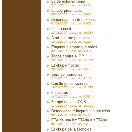
La derecha extrema
24/03/2007 Lecturas: 9.427
La Ley prostituida
05/03/2007 Lecturas: 9.920
Simancas con tropezones
01/03/2007 Lecturas: 9.606
In ictu oculi
23/02/2007 Lecturas: 10.534
A mí que me persigan
15/02/2007 Lecturas: 9.258
Engañar siempre y a todos
09/02/2007 Lecturas: 9.037
Todos contra el PP
29/01/2007 Lecturas: 11.529
El okupa-mocho
26/01/2007 Lecturas: 9.639
Será por cordones
21/01/2007 Lecturas: 9.161
Carrillo y sus razones
19/01/2007 Lecturas: 11.155
Fascistas
14/01/2007 Lecturas: 9.530
Zetapé de las JONS
13/01/2007 Lecturas: 10.001
Demagogos e ineptos sin solución
09/01/2007 Lecturas: 9.142
ETA da una bofETAda a zETApé
05/01/2007 Lecturas: 9.483
El okupa de la Moncloa