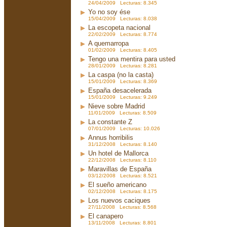
24/04/2009 Lecturas: 8.345
Yo no soy ése
15/04/2009 Lecturas: 8.038
La escopeta nacional
22/02/2009 Lecturas: 8.774
A quemarropa
01/02/2009 Lecturas: 8.405
Tengo una mentira para usted
28/01/2009 Lecturas: 8.281
La caspa (no la casta)
15/01/2009 Lecturas: 8.369
España desacelerada
15/01/2009 Lecturas: 9.249
Nieve sobre Madrid
11/01/2009 Lecturas: 8.509
La constante Z
07/01/2009 Lecturas: 10.026
Annus horribilis
31/12/2008 Lecturas: 8.140
Un hotel de Mallorca
22/12/2008 Lecturas: 8.110
Maravillas de España
03/12/2008 Lecturas: 8.521
El sueño americano
02/12/2008 Lecturas: 8.175
Los nuevos caciques
27/11/2008 Lecturas: 8.568
El canapero
13/11/2008 Lecturas: 8.801