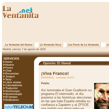
La Ventanita del Humor
La Ventanita Sexy
Los Foros de La Ventanita
Li
Madrid, viernes 7 de agosto de 2026
SERVICIOS
Inicio
Opinión: El liberal
Humor
Foros
Chat
¡Viva Franco!
Encuestas
Juegos
25/05/2011 Lecturas: 8.073
Sexy
Libro visitas
Publio
Calculadoras
Traductor
Así terminaba el
Gran Guallomin
su
Horóscopo
programa
El intermedio
, el día
Numerología
El tiempo
posterior a las históricas elecciones
Enlázanos
en las que toda España retiraba su
confianza a Zapatero y al
ZPSOE
,
ese partido que ahora entra en