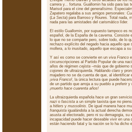
carrera y... fortuna. Guallomin ha sido para las t
Marisol para el cine del
generalísimo
. Especialm
Zapatero regalaba a sus amigos personales:
Cu
(
La Secta
) para Barroso y Roures. Total nada, m
nada para las amistades del carismático líder.
El estilo Guallomin, por supuesto tampoco es 
español, de la España de la caverna. Consiste en 
lo que no se comparte pero, sobre todo, de lo qu
rechazo explícito del negado hacia aquello que s
mollera, a lo inusitado, aquello que escapa a su
Y así es como se convierte en un
viva Franco
e
circunscripciones al Partido Popular de una na
años de régimen
cejista
–más que de gobierno s
cojones
de ultraizquierda. Hablando claro y pron
majadero no se da cuenta de que, al identificar e
¡viva Franco!
, la única lectura que puede hacers
de un partido que arroja a su pueblo a preferir y
¡muerto hace cuarenta años!
La ultraizquierda española hace un gran servicio
nazi
o
fascista
a un simple taxista que no piens
a
hitlers
y
mussolinis
. De igual manera hace muy
franquista
igualándola a la actual derecha democ
asusta al electorado, pero ni su demagogia, su e
incapacidad puede hacer deseable vivir en una d
están haciendo fatal y la nación se lo ha dicho 