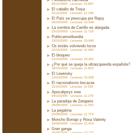
05/11/2005 Lecturas: 10.897
El caballo de Troya
01/11/2005 Lecturas: 12.198
El País se preocupa por Rajoy
26/10/2005 Lecturas: 10.548
La sombra de Carrillo es alargada
25/10/2005 Lecturas: 11.718
Politicamoribundia
23/10/2005 Lecturas: 10.648
Os estáis volviendo locos
22/10/2005 Lecturas: 11.080
El bloqueo
21/10/2005 Lecturas: 10.481
¿Por qué se queja la ultraizquierda española?
19/10/2005 Lecturas: 11.810
El Lewinsky
13/10/2005 Lecturas: 10.938
El nacionalismo bocazas
11/10/2005 Lecturas: 11.035
Apocalipsys now
09/10/2005 Lecturas: 11.276
La paradoja de Zetapero
26/09/2005 Lecturas: 11.553
La pegatina
25/09/2005 Lecturas: 11.773
Moncho Borrajo y Rosa Valenty
24/09/2005 Lecturas: 21.014
Gran ganga
20/09/2005 Lecturas: 13.122