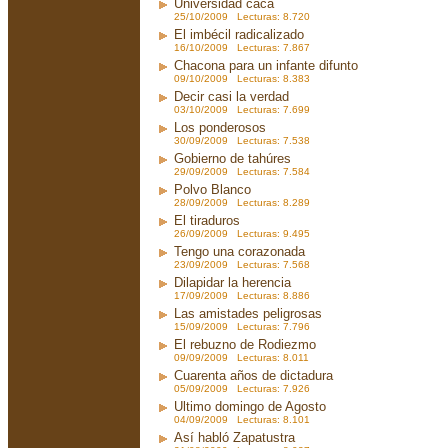
Universidad caca
25/10/2009 Lecturas: 8.720
El imbécil radicalizado
16/10/2009 Lecturas: 7.867
Chacona para un infante difunto
09/10/2009 Lecturas: 8.383
Decir casi la verdad
03/10/2009 Lecturas: 7.699
Los ponderosos
30/09/2009 Lecturas: 7.538
Gobierno de tahúres
29/09/2009 Lecturas: 7.584
Polvo Blanco
28/09/2009 Lecturas: 8.289
El tiraduros
26/09/2009 Lecturas: 9.495
Tengo una corazonada
23/09/2009 Lecturas: 7.568
Dilapidar la herencia
17/09/2009 Lecturas: 8.886
Las amistades peligrosas
15/09/2009 Lecturas: 7.796
El rebuzno de Rodiezmo
09/09/2009 Lecturas: 8.011
Cuarenta años de dictadura
05/09/2009 Lecturas: 7.926
Ultimo domingo de Agosto
04/09/2009 Lecturas: 8.101
Así habló Zapatustra