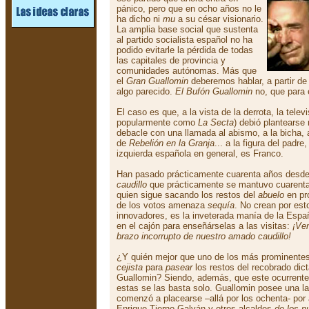
pánico, pero que en ocho años no le
ha dicho ni
mu
a su césar visionario.
La amplia base social que sustenta
al partido socialista español no ha
podido evitarle la pérdida de todas
las capitales de provincia y
comunidades autónomas. Más que
el
Gran Guallomin
deberemos hablar, a partir de
algo parecido.
El Bufón Guallomin
no, que para 
El caso es que, a la vista de la derrota, la tel
popularmente como
La Secta
) debió plantearse 
debacle con una llamada al abismo, a la bicha, 
de
Rebelión en la Granja
... a la figura del padre
izquierda española en general, es Franco.
Han pasado prácticamente cuarenta años desd
caudillo
que prácticamente se mantuvo cuarenta
quien sigue sacando los restos del
abuelo
en pr
de los votos amenaza
sequía
. No crean por est
innovadores, es la inveterada manía de la Españ
en el cajón para enseñárselas a las visitas:
¡Ven
brazo incorrupto de nuestro amado caudillo!
¿Y quién mejor que uno de los más prominente
cejista
para
pasear
los restos del recobrado dic
Guallomin? Siendo, además, que este ocurrente
estas se las basta solo. Guallomin posee una la
comenzó a placearse –allá por los ochenta- por
Enrique Tierno Galván y otros alcaldes
de los n