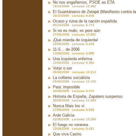
No nos engañemos, PSOE es ETA
19/10/2006 Lecturas: 12.082
El Guantánamo de Zetapé (Manifiesto contra la 
18/10/2006 Lecturas: 9.459
Ocaso y ruina de la nación española
05/10/2006 Lecturas: 9.773
Si no es malo, es peor aún
27/09/2006 Lecturas: 10.692
¡Qué mierda de izquierda!
23/09/2006 Lecturas: 9.448
11-S... de 2006
13/09/2006 Lecturas: 9.886
Una izquierda enferma
12/09/2006 Lecturas: 9.384
Votar o ser
06/09/2006 Lecturas: 10.213
La collares socialista
05/09/2006 Lecturas: 13.150
Peor, imposible
30/08/2006 Lecturas: 9.070
Historia de España, Zapatero suspenso
29/08/2006 Lecturas: 12.383
Nunca Mais los vi
27/08/2006 Lecturas: 9.638
Arde Galicia
22/08/2006 Lecturas: 10.294
El fuego no veranea
22/08/2006 Lecturas: 9.431
Que viva Castro