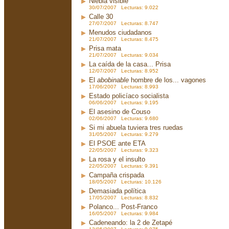
Niebla visible
30/07/2007 Lecturas: 9.022
Calle 30
27/07/2007 Lecturas: 8.747
Menudos ciudadanos
21/07/2007 Lecturas: 8.475
Prisa mata
21/07/2007 Lecturas: 9.034
La caída de la casa... Prisa
12/07/2007 Lecturas: 8.952
El
abobinable
hombre de los... vagones
17/06/2007 Lecturas: 8.993
Estado policíaco socialista
06/06/2007 Lecturas: 9.195
El asesino de Couso
02/06/2007 Lecturas: 9.680
Si mi abuela tuviera tres ruedas
31/05/2007 Lecturas: 9.279
El PSOE ante ETA
22/05/2007 Lecturas: 9.323
La rosa y el insulto
22/05/2007 Lecturas: 9.391
Campaña crispada
18/05/2007 Lecturas: 10.126
Demasiada política
17/05/2007 Lecturas: 8.832
Polanco... Post-Franco
16/05/2007 Lecturas: 9.984
Cadeneando: la 2 de Zetapé