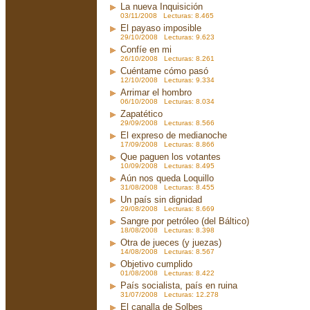
La nueva Inquisición
03/11/2008 Lecturas: 8.465
El payaso imposible
29/10/2008 Lecturas: 9.623
Confíe en mi
26/10/2008 Lecturas: 8.261
Cuéntame cómo pasó
12/10/2008 Lecturas: 9.334
Arrimar el hombro
06/10/2008 Lecturas: 8.034
Zapatético
29/09/2008 Lecturas: 8.566
El expreso de medianoche
17/09/2008 Lecturas: 8.866
Que paguen los votantes
10/09/2008 Lecturas: 8.495
Aún nos queda Loquillo
31/08/2008 Lecturas: 8.455
Un país sin dignidad
29/08/2008 Lecturas: 8.669
Sangre por petróleo (del Báltico)
18/08/2008 Lecturas: 8.398
Otra de jueces (y juezas)
14/08/2008 Lecturas: 8.567
Objetivo cumplido
01/08/2008 Lecturas: 8.422
País socialista, país en ruina
31/07/2008 Lecturas: 12.278
El canalla de Solbes