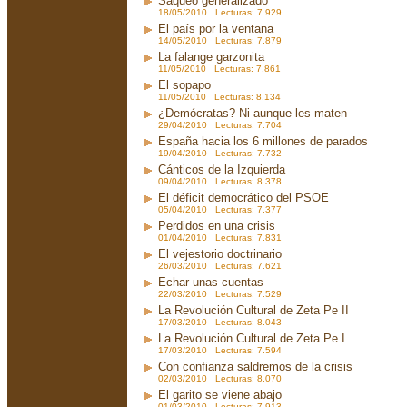
Saqueo generalizado
18/05/2010 Lecturas: 7.929
El país por la ventana
14/05/2010 Lecturas: 7.879
La falange garzonita
11/05/2010 Lecturas: 7.861
El sopapo
11/05/2010 Lecturas: 8.134
¿Demócratas? Ni aunque les maten
29/04/2010 Lecturas: 7.704
España hacia los 6 millones de parados
19/04/2010 Lecturas: 7.732
Cánticos de la Izquierda
09/04/2010 Lecturas: 8.378
El déficit democrático del PSOE
05/04/2010 Lecturas: 7.377
Perdidos en una crisis
01/04/2010 Lecturas: 7.831
El vejestorio doctrinario
26/03/2010 Lecturas: 7.621
Echar unas cuentas
22/03/2010 Lecturas: 7.529
La Revolución Cultural de Zeta Pe II
17/03/2010 Lecturas: 8.043
La Revolución Cultural de Zeta Pe I
17/03/2010 Lecturas: 7.594
Con confianza saldremos de la crisis
02/03/2010 Lecturas: 8.070
El garito se viene abajo
01/03/2010 Lecturas: 7.913