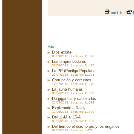
Imprimir
E
Más...
Dios existe
08/09/2013 Lecturas: 11.573
Los emprendedores
31/08/2013 Lecturas: 11.435
La PP (Pocilga Popular)
29/07/2013 Lecturas: 11.723
Corrupción y corruptos
17/07/2013 Lecturas: 11.370
La jauría humana
05/06/2013 Lecturas: 11.508
De gigantes y cabezudos
25/05/2013 Lecturas: 11.538
Explicando a Rajoy
12/05/2013 Lecturas: 11.490
Del 11-M al 15-A
03/05/2013 Lecturas: 11.883
Del tiempo el ocio torpe, y los engaños
02/05/2013 Lecturas: 6.476