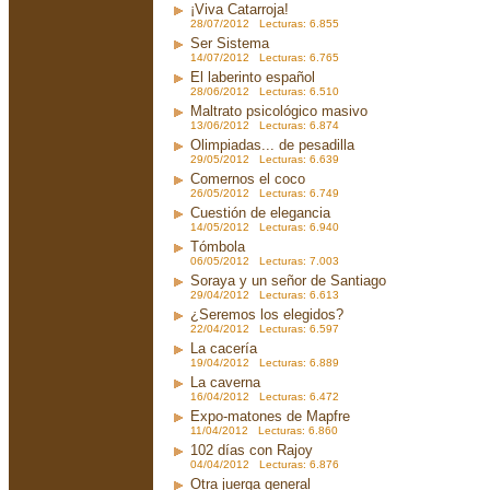
¡Viva Catarroja!
28/07/2012 Lecturas: 6.855
Ser Sistema
14/07/2012 Lecturas: 6.765
El laberinto español
28/06/2012 Lecturas: 6.510
Maltrato psicológico masivo
13/06/2012 Lecturas: 6.874
Olimpiadas... de pesadilla
29/05/2012 Lecturas: 6.639
Comernos el coco
26/05/2012 Lecturas: 6.749
Cuestión de elegancia
14/05/2012 Lecturas: 6.940
Tómbola
06/05/2012 Lecturas: 7.003
Soraya y un señor de Santiago
29/04/2012 Lecturas: 6.613
¿Seremos los elegidos?
22/04/2012 Lecturas: 6.597
La cacería
19/04/2012 Lecturas: 6.889
La caverna
16/04/2012 Lecturas: 6.472
Expo-matones de Mapfre
11/04/2012 Lecturas: 6.860
102 días con Rajoy
04/04/2012 Lecturas: 6.876
Otra juerga general