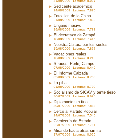
31/08/2009 Lecturas: 8.037
Sedicente académico
24/08/2009 Lecturas: 7.870
Farolillos de la China
21/08/2009 Lecturas: 7.832
Engaño masivo
19/08/2009 Lecturas: 7.788
El decretazo de Zetapé
18/08/2009 Lecturas: 7.416
Nuestra Cultura por los suelos
15/08/2009 Lecturas: 7.877
Vacaciones reales
10/08/2009 Lecturas: 8.213
Strauss, Perle, Camps....
07/08/2009 Lecturas: 8.449
El Informe Calzada
03/08/2009 Lecturas: 8.753
La piba
01/08/2009 Lecturas: 8.709
Socialismo de SICAV y tente tieso
30/07/2009 Lecturas: 8.625
Diplomacia sin tino
30/07/2009 Lecturas: 7.883
Cerco al Partido Popular
24/07/2009 Lecturas: 7.540
Carnicería de Estado
22/07/2009 Lecturas: 7.791
Mirando hacia atrás sin ira
17/07/2009 Lecturas: 8.025