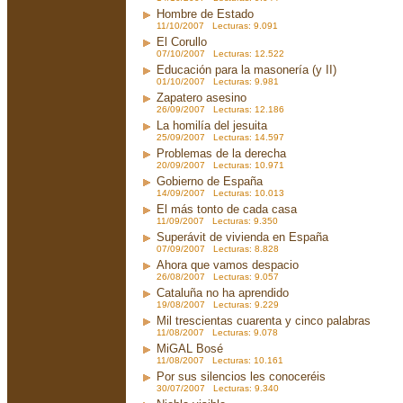
Hombre de Estado
11/10/2007 Lecturas: 9.091
El Corullo
07/10/2007 Lecturas: 12.522
Educación para la masonería (y II)
01/10/2007 Lecturas: 9.981
Zapatero asesino
26/09/2007 Lecturas: 12.186
La homilía del jesuita
25/09/2007 Lecturas: 14.597
Problemas de la derecha
20/09/2007 Lecturas: 10.971
Gobierno de España
14/09/2007 Lecturas: 10.013
El más tonto de cada casa
11/09/2007 Lecturas: 9.350
Superávit de vivienda en España
07/09/2007 Lecturas: 8.828
Ahora que vamos despacio
26/08/2007 Lecturas: 9.057
Cataluña no ha aprendido
19/08/2007 Lecturas: 9.229
Mil trescientas cuarenta y cinco palabras
11/08/2007 Lecturas: 9.078
MiGAL Bosé
11/08/2007 Lecturas: 10.161
Por sus silencios les conoceréis
30/07/2007 Lecturas: 9.340