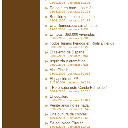
23/03/2006 Lecturas: 11.628
De bote en bote... botellón
22/03/2006 Lecturas: 10.358
Botellón y embotellamiento
22/03/2006 Lecturas: 10.132
Una Democracia sin atributos
19/03/2006 Lecturas: 9.838
En total, 360.000 viviendas
05/03/2006 Lecturas: 9.701
Todos fuimos heridos en Rodilla Herida
03/03/2006 Lecturas: 15.223
El talento de España
28/02/2006 Lecturas: 9.561
Izquierda y gramática
25/02/2006 Lecturas: 9.625
Abu Ghraib
23/02/2006 Lecturas: 10.012
El papelón de ZP
11/02/2006 Lecturas: 10.518
¿Pero sabe esto Conde Pumpido?
08/02/2006 Lecturas: 10.235
El cocalero
05/02/2006 Lecturas: 10.821
Veinte años no es nada
02/02/2006 Lecturas: 10.549
Una cultura de colores
18/01/2006 Lecturas: 13.689
Se equivoca Girauta
14/01/2006 Lecturas: 11.402