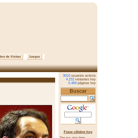
bro de Visitas
Juegos
3010
usuarios activos
4.232
visitantes hoy
5.484
páginas hoy
Buscar
Frase célebre hoy
Ten tus ojos bien