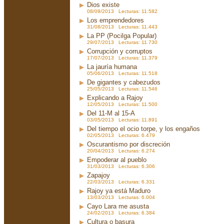
Dios existe
08/09/2013 Lecturas: 11.582
Los emprendedores
31/08/2013 Lecturas: 11.443
La PP (Pocilga Popular)
29/07/2013 Lecturas: 11.730
Corrupción y corruptos
17/07/2013 Lecturas: 11.379
La jauría humana
05/06/2013 Lecturas: 11.518
De gigantes y cabezudos
25/05/2013 Lecturas: 11.546
Explicando a Rajoy
12/05/2013 Lecturas: 11.500
Del 11-M al 15-A
03/05/2013 Lecturas: 11.891
Del tiempo el ocio torpe, y los engaños
02/05/2013 Lecturas: 6.479
Oscurantismo por discreción
20/04/2013 Lecturas: 6.274
Empoderar al pueblo
31/03/2013 Lecturas: 6.306
Zapajoy
22/03/2013 Lecturas: 6.331
Rajoy ya está Maduro
13/03/2013 Lecturas: 6.004
Cayo Lara me asusta
24/02/2013 Lecturas: 6.384
Cultura o basura