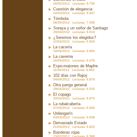
26/05/2012 Lecturas: 6.756
Cuestión de elegancia
14/05/2012 Lecturas: 6.947
Tómbola
06/05/2012 Lecturas: 7.008
Soraya y un señor de Santiago
29/04/2012 Lecturas: 6.619
¿Seremos los elegidos?
22/04/2012 Lecturas: 6.604
La cacería
19/04/2012 Lecturas: 6.893
La caverna
16/04/2012 Lecturas: 6.476
Expo-matones de Mapfre
11/04/2012 Lecturas: 6.862
102 días con Rajoy
04/04/2012 Lecturas: 6.879
Otra juerga general
29/03/2012 Lecturas: 6.520
El copago
20/03/2012 Lecturas: 6.875
La rubalcabería
07/03/2012 Lecturas: 6.946
Urdangarín
03/03/2012 Lecturas: 6.638
Demasiado Estado
01/03/2012 Lecturas: 6.820
Banderas rojas
23/02/2012 Lecturas: 6.566