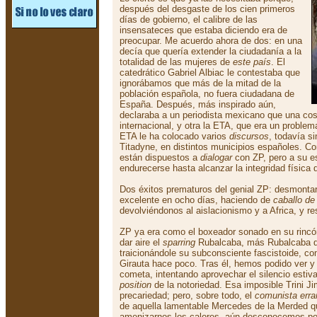
después del desgaste de los cien primeros
días de gobierno, el calibre de las
insensateces que estaba diciendo era de
preocupar. Me acuerdo ahora de dos: en una
decía que quería extender la ciudadanía a la
totalidad de las mujeres de
este país
. El
catedrático Gabriel Albiac le contestaba que
ignorábamos que más de la mitad de la
población española, no fuera ciudadana de
España. Después, más inspirado aún,
declaraba a un periodista mexicano que una cosa
internacional, y otra la ETA, que era un problem
ETA le ha colocado varios
discursos
, todavía s
Titadyne, en distintos municipios españoles. Con
están dispuestos a
dialogar
con ZP, pero a su est
endurecerse hasta alcanzar la integridad física 
Dos éxitos prematuros del genial ZP: desmontar 
excelente en ocho días, haciendo de
caballo de
devolviéndonos al aislacionismo y a Africa, y re
ZP ya era como el boxeador sonado en su rincón
dar aire el
sparring
Rubalcaba, más Rubalcaba qu
traicionándole su subconsciente fascistoide, c
Girauta hace poco. Tras él, hemos podido ver y 
cometa, intentando aprovechar el silencio estiva
position
de la notoriedad. Esa imposible Trini J
precariedad; pero, sobre todo, el
comunista erra
de aquella lamentable Mercedes de la Merded q
amenizarnos los calores, aún desconocemos po