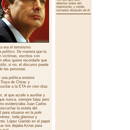
abiertos antes del
matrimonio; y medio
cerrados después de él
 era el terrorismo
a político. De manera que la
in víctimas, escritos con
 ellos quiere recordarle que
ilo; si no, el
discurso
puede
de las personas.
una política exterior
 Troya
de Chirac y
sucitar a la ETA en cien días.
, al que acude a auxiliar y
e nunca, siempre falaz pero
omo evidenciaba Juan Carlos
escuchar la estela del
l para situarse en la
pole
iménez, toda glamour y
nte
, López Garrido en el papel
ue nos dejaba Aznar para
r qué.