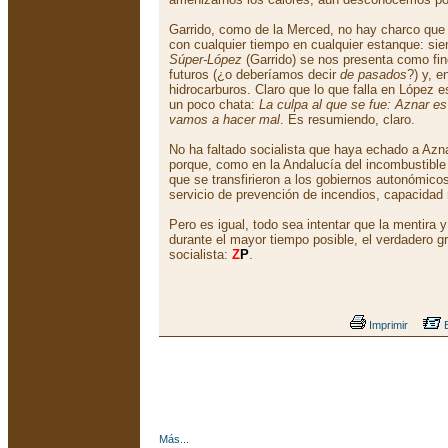
Garrido, como de la Merced, no hay charco que 
con cualquier tiempo en cualquier estanque: sie
Súper-López
(Garrido) se nos presenta como fin
futuros (¿o deberíamos decir
de pasados
?) y, e
hidrocarburos. Claro que lo que falla en López 
un poco chata:
La culpa al que se fue: Aznar es
vamos a hacer mal
. Es resumiendo, claro.
No ha faltado socialista que haya echado a Azna
porque, como en la Andalucía del incombustib
que se transfirieron a los gobiernos autonómicos
servicio de prevención de incendios, capacidad 
Pero es igual, todo sea intentar que la mentira 
durante el mayor tiempo posible, el verdadero g
socialista:
Z
P
.
Imprimir
E
Más...