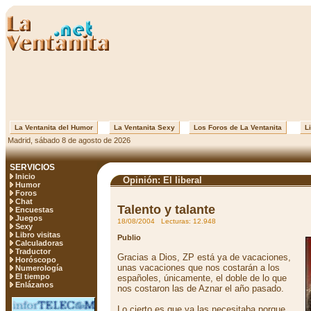
La Ventanita del Humor
La Ventanita Sexy
Los Foros de La Ventanita
Li
Madrid, sábado 8 de agosto de 2026
SERVICIOS
Inicio
Opinión: El liberal
Humor
Foros
Chat
Talento y talante
Encuestas
Juegos
18/08/2004 Lecturas: 12.948
Sexy
Libro visitas
Publio
Calculadoras
Traductor
Gracias a Dios, ZP está ya de vacaciones,
Horóscopo
unas vacaciones que nos costarán a los
Numerología
El tiempo
españoles, únicamente, el doble de lo que
Enlázanos
nos costaron las de Aznar el año pasado.
Lo cierto es que ya las necesitaba porque,