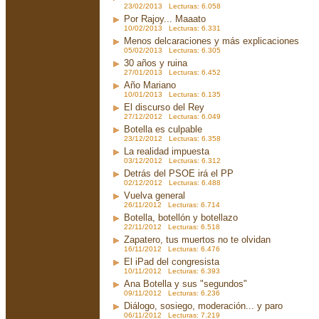
23/02/2013 Lecturas: 6.058
Por Rajoy... Maaato
10/02/2013 Lecturas: 6.331
Menos delcaraciones y más explicaciones
05/02/2013 Lecturas: 6.305
30 años y ruina
27/01/2013 Lecturas: 6.452
Año Mariano
10/01/2013 Lecturas: 6.135
El discurso del Rey
27/12/2012 Lecturas: 6.049
Botella es culpable
23/12/2012 Lecturas: 6.358
La realidad impuesta
03/12/2012 Lecturas: 6.312
Detrás del PSOE irá el PP
02/12/2012 Lecturas: 6.488
Vuelva general
26/11/2012 Lecturas: 6.714
Botella, botellón y botellazo
22/11/2012 Lecturas: 6.518
Zapatero, tus muertos no te olvidan
16/11/2012 Lecturas: 6.476
El iPad del congresista
10/11/2012 Lecturas: 6.393
Ana Botella y sus "segundos"
09/11/2012 Lecturas: 6.236
Diálogo, sosiego, moderación... y paro
06/11/2012 Lecturas: 7.219