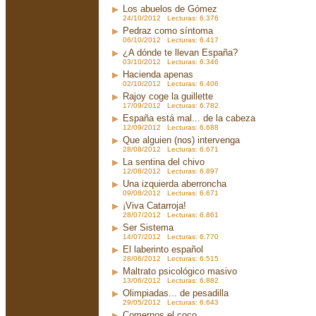
Los abuelos de Gómez
24/10/2012 Lecturas: 6.376
Pedraz como síntoma
06/10/2012 Lecturas: 6.417
¿A dónde te llevan España?
03/10/2012 Lecturas: 6.346
Hacienda apenas
02/10/2012 Lecturas: 6.406
Rajoy coge la guillette
17/09/2012 Lecturas: 6.782
España está mal... de la cabeza
12/09/2012 Lecturas: 6.688
Que alguien (nos) intervenga
28/08/2012 Lecturas: 6.671
La sentina del chivo
12/08/2012 Lecturas: 6.897
Una izquierda aberroncha
09/08/2012 Lecturas: 6.671
¡Viva Catarroja!
28/07/2012 Lecturas: 6.861
Ser Sistema
14/07/2012 Lecturas: 6.770
El laberinto español
28/06/2012 Lecturas: 6.515
Maltrato psicológico masivo
13/06/2012 Lecturas: 6.882
Olimpiadas... de pesadilla
29/05/2012 Lecturas: 6.643
Comernos el coco