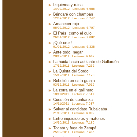
Izquierda y ruina
14/02/2012 Lecturas: 6.686
Brindaré con champán
12/02/2012 Lecturas: 6.747
Amanecer rojo
06/02/2012 Lecturas: 6.707
El País, como el culo
26/01/2012 Lecturas: 7.082
¡Qué cruz!
01/01/2012 Lecturas: 6.338
Ante todo, negar
28/12/2011 Lecturas: 6.649
La huida hacia adelante de Gallardón
17/12/2011 Lecturas: 7.232
La Quinta del Sordo
15/12/2011 Lecturas: 7.170
Rebelión en esta granja
03/12/2011 Lecturas: 7.016
La zorra en el gallinero
18/11/2011 Lecturas: 7.641
Cuestión de confianza
14/11/2011 Lecturas: 7.087
Salvar al candidato Rubalcaba
21/10/2011 Lecturas: 6.902
Entre inquisidores y matones
14/10/2011 Lecturas: 7.186
Tocata y fuga de Zetapé
25/09/2011 Lecturas: 7.485