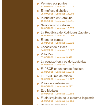
Permiso por puntos
12/07/2006 Lecturas: 10.079
El muñeco diabólico
06/07/2006 Lecturas: 14.004
Pucherazo en Cataluña
19/06/2006 Lecturas: 10.011
Nazionalismo catalán
16/06/2006 Lecturas: 10.377
La República de Rodríguez Zapatero
14/06/2006 Lecturas: 10.092
El doctor-bomba
09/06/2006 Lecturas: 10.823
Conociendo a Boris
04/06/2006 Lecturas: 12.027
Vota Paz
03/06/2006 Lecturas: 9.911
La esquizofrenia es de izquierdas
24/05/2006 Lecturas: 10.035
El PSOE es un partido fascista
23/05/2006 Lecturas: 19.045
El PSOE me da miedo
22/05/2006 Lecturas: 11.027
Polanco a referéndum
20/05/2006 Lecturas: 9.277
Evo Modales
20/05/2006 Lecturas: 10.356
El ala izquierda de la extrema izquierda
08/05/2006 Lecturas: 11.354