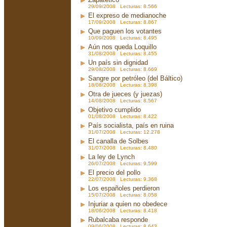
29/09/2008 Lecturas: 8.566
El expreso de medianoche
17/09/2008 Lecturas: 8.867
Que paguen los votantes
10/09/2008 Lecturas: 8.495
Aún nos queda Loquillo
31/08/2008 Lecturas: 8.455
Un país sin dignidad
29/08/2008 Lecturas: 8.669
Sangre por petróleo (del Báltico)
18/08/2008 Lecturas: 8.398
Otra de jueces (y juezas)
14/08/2008 Lecturas: 8.567
Objetivo cumplido
01/08/2008 Lecturas: 8.422
País socialista, país en ruina
31/07/2008 Lecturas: 12.278
El canalla de Solbes
31/07/2008 Lecturas: 8.480
La ley de Lynch
26/07/2008 Lecturas: 9.599
El precio del pollo
22/07/2008 Lecturas: 9.368
Los españoles perdieron
15/07/2008 Lecturas: 8.058
Injuriar a quien no obedece
18/06/2008 Lecturas: 8.418
Rubalcaba responde
09/06/2008 Lecturas: 8.643