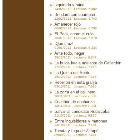
Izquierda y ruina
14/02/2012 Lecturas: 6.682
Brindaré con champán
12/02/2012 Lecturas: 6.743
Amanecer rojo
06/02/2012 Lecturas: 6.702
El País, como el culo
26/01/2012 Lecturas: 7.079
¡Qué cruz!
01/01/2012 Lecturas: 6.334
Ante todo, negar
28/12/2011 Lecturas: 6.643
La huida hacia adelante de Gallardón
17/12/2011 Lecturas: 7.226
La Quinta del Sordo
15/12/2011 Lecturas: 7.166
Rebelión en esta granja
03/12/2011 Lecturas: 7.010
La zorra en el gallinero
18/11/2011 Lecturas: 7.638
Cuestión de confianza
14/11/2011 Lecturas: 7.084
Salvar al candidato Rubalcaba
21/10/2011 Lecturas: 6.895
Entre inquisidores y matones
14/10/2011 Lecturas: 7.181
Tocata y fuga de Zetapé
25/09/2011 Lecturas: 7.481