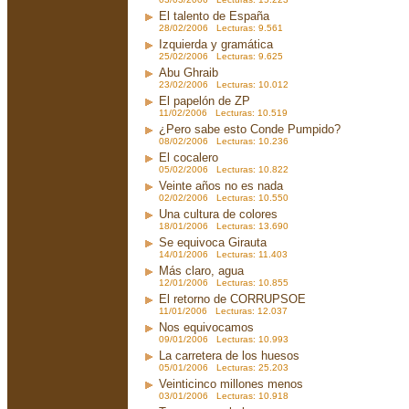
El talento de España
28/02/2006 Lecturas: 9.561
Izquierda y gramática
25/02/2006 Lecturas: 9.625
Abu Ghraib
23/02/2006 Lecturas: 10.012
El papelón de ZP
11/02/2006 Lecturas: 10.519
¿Pero sabe esto Conde Pumpido?
08/02/2006 Lecturas: 10.236
El cocalero
05/02/2006 Lecturas: 10.822
Veinte años no es nada
02/02/2006 Lecturas: 10.550
Una cultura de colores
18/01/2006 Lecturas: 13.690
Se equivoca Girauta
14/01/2006 Lecturas: 11.403
Más claro, agua
12/01/2006 Lecturas: 10.855
El retorno de CORRUPSOE
11/01/2006 Lecturas: 12.037
Nos equivocamos
09/01/2006 Lecturas: 10.993
La carretera de los huesos
05/01/2006 Lecturas: 25.203
Veinticinco millones menos
03/01/2006 Lecturas: 10.918