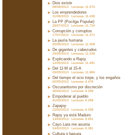
Dios existe
08/09/2013 Lecturas: 11.574
Los emprendedores
31/08/2013 Lecturas: 11.436
La PP (Pocilga Popular)
29/07/2013 Lecturas: 11.724
Corrupción y corruptos
17/07/2013 Lecturas: 11.371
La jauría humana
05/06/2013 Lecturas: 11.509
De gigantes y cabezudos
25/05/2013 Lecturas: 11.539
Explicando a Rajoy
12/05/2013 Lecturas: 11.491
Del 11-M al 15-A
03/05/2013 Lecturas: 11.884
Del tiempo el ocio torpe, y los engaños
02/05/2013 Lecturas: 6.476
Oscurantismo por discreción
20/04/2013 Lecturas: 6.269
Empoderar al pueblo
31/03/2013 Lecturas: 6.299
Zapajoy
22/03/2013 Lecturas: 6.328
Rajoy ya está Maduro
13/03/2013 Lecturas: 6.001
Cayo Lara me asusta
24/02/2013 Lecturas: 6.381
Cultura o basura