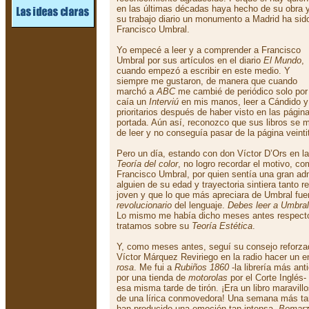
en las últimas décadas haya hecho de su obra 
su trabajo diario un monumento a Madrid ha sid
Francisco Umbral.
Yo empecé a leer y a comprender a Francisco
Umbral por sus artículos en el diario
El Mundo
,
cuando empezó a escribir en este medio. Y
siempre me gustaron, de manera que cuando
marchó a
ABC
me cambié de periódico solo por
caía un
Interviú
en mis manos, leer a Cándido y 
prioritarios después de haber visto en las página
portada. Aún así, reconozco que sus libros se 
de leer y no conseguía pasar de la página veinti
Pero un día, estando con don Víctor D’Ors en la
Teoría del color
, no logro recordar el motivo, 
Francisco Umbral, por quien sentía una gran ad
alguien de su edad y trayectoria sintiera tanto 
joven y que lo que más apreciara de Umbral fue
revolucionario
del lenguaje.
Debes leer a Umbral
Lo mismo me había dicho meses antes respect
tratamos sobre su
Teoría Estética
.
Y, como meses antes, seguí su consejo reforza
Víctor Márquez Reviriego en la radio hacer un 
rosa
. Me fui a
Rubiños 1860
-la librería más ant
por una tienda de
motorolas
por el Corte Inglés
esa misma tarde de tirón. ¡Era un libro maravil
de una lírica conmovedora! Una semana más tard
han producido una emoción tan intensa -
Bomar