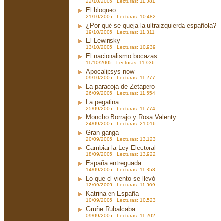
22/10/2005 Lecturas: 11.081
El bloqueo
21/10/2005 Lecturas: 10.482
¿Por qué se queja la ultraizquierda española?
19/10/2005 Lecturas: 11.811
El Lewinsky
13/10/2005 Lecturas: 10.939
El nacionalismo bocazas
11/10/2005 Lecturas: 11.036
Apocalipsys now
09/10/2005 Lecturas: 11.277
La paradoja de Zetapero
26/09/2005 Lecturas: 11.554
La pegatina
25/09/2005 Lecturas: 11.774
Moncho Borrajo y Rosa Valenty
24/09/2005 Lecturas: 21.016
Gran ganga
20/09/2005 Lecturas: 13.123
Cambiar la Ley Electoral
18/09/2005 Lecturas: 13.922
España entreguada
14/09/2005 Lecturas: 11.853
Lo que el viento se llevó
12/09/2005 Lecturas: 11.609
Katrina en España
10/09/2005 Lecturas: 10.523
Gruñe Rubalcaba
09/09/2005 Lecturas: 11.202