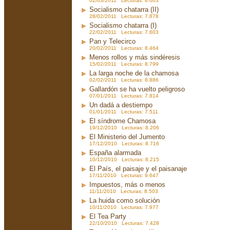
02/03/2011 Lecturas: 8.003
Socialismo chatarra (II)
28/02/2011 Lecturas: 7.878
Socialismo chatarra (I)
22/02/2011 Lecturas: 7.603
Pan y Telecirco
20/02/2011 Lecturas: 8.464
Menos rollos y más sindéresis
15/02/2011 Lecturas: 8.799
La larga noche de la chamosa
02/02/2011 Lecturas: 8.886
Gallardón se ha vuelto peligroso
07/01/2011 Lecturas: 7.814
Un dadá a destiempo
01/01/2011 Lecturas: 7.511
El síndrome Chamosa
19/12/2010 Lecturas: 8.206
El Ministerio del Jumento
17/12/2010 Lecturas: 8.716
España alarmada
10/12/2010 Lecturas: 8.215
El País, el paisaje y el paisanaje
17/11/2010 Lecturas: 9.647
Impuestos, más o menos
11/11/2010 Lecturas: 8.503
La huida como solución
10/11/2010 Lecturas: 7.977
El Tea Party
22/10/2010 Lecturas: 7.428