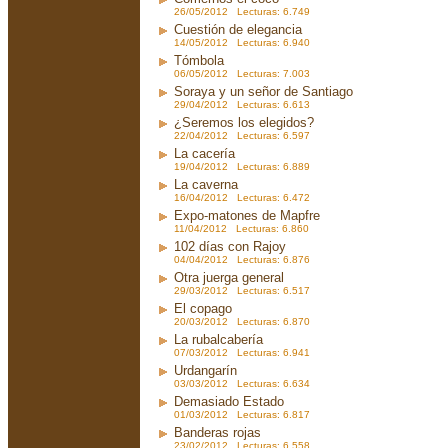
26/05/2012 Lecturas: 6.749
Cuestión de elegancia
14/05/2012 Lecturas: 6.940
Tómbola
06/05/2012 Lecturas: 7.003
Soraya y un señor de Santiago
29/04/2012 Lecturas: 6.613
¿Seremos los elegidos?
22/04/2012 Lecturas: 6.597
La cacería
19/04/2012 Lecturas: 6.889
La caverna
16/04/2012 Lecturas: 6.472
Expo-matones de Mapfre
11/04/2012 Lecturas: 6.860
102 días con Rajoy
04/04/2012 Lecturas: 6.876
Otra juerga general
29/03/2012 Lecturas: 6.517
El copago
20/03/2012 Lecturas: 6.870
La rubalcabería
07/03/2012 Lecturas: 6.941
Urdangarín
03/03/2012 Lecturas: 6.634
Demasiado Estado
01/03/2012 Lecturas: 6.817
Banderas rojas
23/02/2012 Lecturas: 6.558