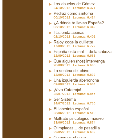
Los abuelos de Gómez
24/10/2012 Lecturas: 6.371
Pedraz como síntoma
06/10/2012 Lecturas: 6.414
¿A dónde te llevan España?
03/10/2012 Lecturas: 6.342
Hacienda apenas
02/10/2012 Lecturas: 6.401
Rajoy coge la guillette
17/09/2012 Lecturas: 6.779
España está mal... de la cabeza
12/09/2012 Lecturas: 6.683
Que alguien (nos) intervenga
28/08/2012 Lecturas: 6.666
La sentina del chivo
12/08/2012 Lecturas: 6.892
Una izquierda aberroncha
09/08/2012 Lecturas: 6.664
¡Viva Catarroja!
28/07/2012 Lecturas: 6.855
Ser Sistema
14/07/2012 Lecturas: 6.765
El laberinto español
28/06/2012 Lecturas: 6.510
Maltrato psicológico masivo
13/06/2012 Lecturas: 6.874
Olimpiadas... de pesadilla
29/05/2012 Lecturas: 6.639
Comernos el coco