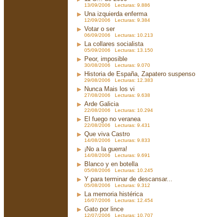
13/09/2006 Lecturas: 9.886
Una izquierda enferma
12/09/2006 Lecturas: 9.384
Votar o ser
06/09/2006 Lecturas: 10.213
La collares socialista
05/09/2006 Lecturas: 13.150
Peor, imposible
30/08/2006 Lecturas: 9.070
Historia de España, Zapatero suspenso
29/08/2006 Lecturas: 12.383
Nunca Mais los vi
27/08/2006 Lecturas: 9.638
Arde Galicia
22/08/2006 Lecturas: 10.294
El fuego no veranea
22/08/2006 Lecturas: 9.431
Que viva Castro
14/08/2006 Lecturas: 9.833
¡No a la guerra!
14/08/2006 Lecturas: 9.691
Blanco y en botella
05/08/2006 Lecturas: 10.245
Y para terminar de descansar...
05/08/2006 Lecturas: 9.312
La memoria histérica
16/07/2006 Lecturas: 12.454
Gato por lince
12/07/2006 Lecturas: 10.707