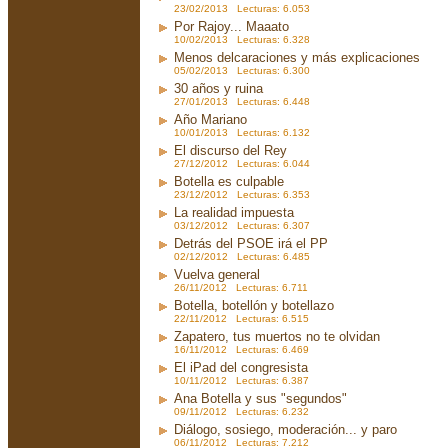
23/02/2013 Lecturas: 6.053
Por Rajoy... Maaato
10/02/2013 Lecturas: 6.328
Menos delcaraciones y más explicaciones
05/02/2013 Lecturas: 6.300
30 años y ruina
27/01/2013 Lecturas: 6.448
Año Mariano
10/01/2013 Lecturas: 6.132
El discurso del Rey
27/12/2012 Lecturas: 6.044
Botella es culpable
23/12/2012 Lecturas: 6.353
La realidad impuesta
03/12/2012 Lecturas: 6.307
Detrás del PSOE irá el PP
02/12/2012 Lecturas: 6.485
Vuelva general
26/11/2012 Lecturas: 6.711
Botella, botellón y botellazo
22/11/2012 Lecturas: 6.515
Zapatero, tus muertos no te olvidan
16/11/2012 Lecturas: 6.469
El iPad del congresista
10/11/2012 Lecturas: 6.387
Ana Botella y sus "segundos"
09/11/2012 Lecturas: 6.232
Diálogo, sosiego, moderación... y paro
06/11/2012 Lecturas: 7.212