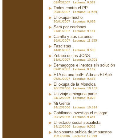
09/02/2007 Lecturas: 9.037
Todos contra el PP
29/01/2007 Lecturas: 11.529
El okupa-mocho
26/01/2007 Lecturas: 9.639
Será por cordones
21/01/2007 Lecturas: 9.161
Carrillo y sus razones
19/01/2007 Lecturas: 11.155
Fascistas
14/01/2007 Lecturas: 9.530
Zetapé de las JONS
13/01/2007 Lecturas: 10.001
Demagogos e ineptos sin solución
09/01/2007 Lecturas: 9.142
ETA da una bofETAda a zETApé
05/01/2007 Lecturas: 9.483
El okupa de la Moncloa
26/12/2006 Lecturas: 10.102
Un viaje a ninguna parte
24/12/2006 Lecturas: 9.078
Mi Gente
24/12/2006 Lecturas: 10.624
Gabilondo investiga el milagro
20/12/2006 Lecturas: 9.451
El estado social socialista
14/12/2006 Lecturas: 9.552
Acojonante subida de impuestos
11/12/2006 Lecturas: 12.299