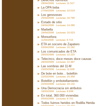
Derechos humonos
29/04/2006 Lecturas: 11.517
La OPA boba
27/04/2006 Lecturas: 10.019
Los genoveses
25/04/2006 Lecturas: 16.790
Estado de sitio
24/04/2006 Lecturas: 14.280
Marbella
19/04/2006 Lecturas: 10.023
Monseñora
11/04/2006 Lecturas: 9.710
ETA en socorro de Zapatero
03/04/2006 Lecturas: 10.182
Los comunicados de ETA
28/03/2006 Lecturas: 12.225
Telecinco, doce meses doce causas
28/03/2006 Lecturas: 12.487
Las sombras del 11-M
23/03/2006 Lecturas: 11.628
De bote en bote... botellón
22/03/2006 Lecturas: 10.358
Botellón y embotellamiento
22/03/2006 Lecturas: 10.132
Una Democracia sin atributos
19/03/2006 Lecturas: 9.838
En total, 360.000 viviendas
05/03/2006 Lecturas: 9.701
Todos fuimos heridos en Rodilla Herida
03/03/2006 Lecturas: 15.223