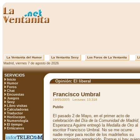
La Ventanita del Humor
La Ventanita Sexy
Los Foros de La Ventanita
Li
Madrid, viernes 7 de agosto de 2026
SERVICIOS
Inicio
Opinión: El liberal
Humor
Foros
Chat
Francisco Umbral
Encuestas
Juegos
19/05/2005 Lecturas: 13.318
Sexy
Libro visitas
Publio
Calculadoras
Traductor
El pasado 2 de Mayo, en el primer acto de
Horóscopo
celebración del
Día de la Comunidad de Madrid
,
Numerología
El tiempo
Esperanza Aguirre entregó la
Medalla de Oro
al
Enlázanos
escritor Francisco Umbral. No se me ocurre
nadie mejor para recibir de los madrileños su
reconocimiento agradecido. Porque si hay quien