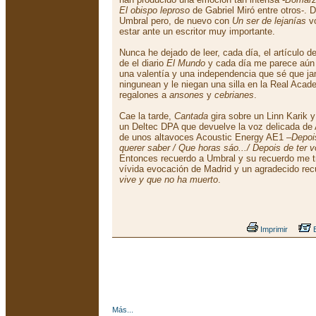
El obispo leproso
de Gabriel Miró entre otros-. 
Umbral pero, de nuevo con
Un ser de lejanías
vo
estar ante un escritor muy importante.
Nunca he dejado de leer, cada día, el artículo d
de el diario
El Mundo
y cada día me parece aún m
una valentía y una independencia que sé que ja
ningunean y le niegan una silla en la Real Acad
regalones a
ansones
y
cebrianes
.
Cae la tarde,
Cantada
gira sobre un Linn Karik 
un Deltec DPA que devuelve la voz delicada de 
de unos altavoces Acoustic Energy AE1 –
Depoi
querer saber / Que horas sáo.../ Depois de ter
Entonces recuerdo a Umbral y su recuerdo me t
vívida evocación de Madrid y un agradecido rec
vive y que no ha muerto
.
Imprimir
E
Más...