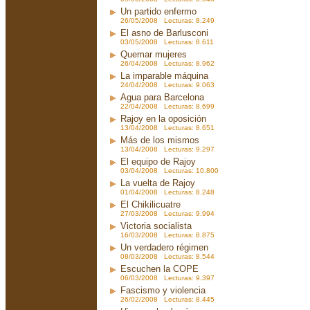
Un partido enfermo
26/05/2008 Lecturas: 8.249
El asno de Barlusconi
03/05/2008 Lecturas: 8.611
Quemar mujeres
26/04/2008 Lecturas: 8.962
La imparable máquina
24/04/2008 Lecturas: 9.063
Agua para Barcelona
22/04/2008 Lecturas: 8.699
Rajoy en la oposición
13/04/2008 Lecturas: 8.651
Más de los mismos
13/04/2008 Lecturas: 9.297
El equipo de Rajoy
03/04/2008 Lecturas: 10.800
La vuelta de Rajoy
01/04/2008 Lecturas: 8.248
El Chikilicuatre
27/03/2008 Lecturas: 9.994
Victoria socialista
16/03/2008 Lecturas: 8.875
Un verdadero régimen
08/03/2008 Lecturas: 8.544
Escuchen la COPE
06/03/2008 Lecturas: 9.397
Fascismo y violencia
26/02/2008 Lecturas: 8.445