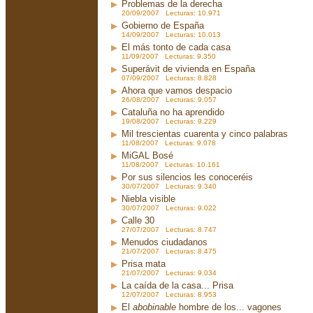
Problemas de la derecha
20/09/2007 Lecturas: 10.971
Gobierno de España
14/09/2007 Lecturas: 10.013
El más tonto de cada casa
11/09/2007 Lecturas: 9.350
Superávit de vivienda en España
07/09/2007 Lecturas: 8.828
Ahora que vamos despacio
26/08/2007 Lecturas: 9.057
Cataluña no ha aprendido
19/08/2007 Lecturas: 9.229
Mil trescientas cuarenta y cinco palabras
11/08/2007 Lecturas: 9.078
MiGAL Bosé
11/08/2007 Lecturas: 10.161
Por sus silencios les conoceréis
30/07/2007 Lecturas: 9.340
Niebla visible
30/07/2007 Lecturas: 9.022
Calle 30
27/07/2007 Lecturas: 8.747
Menudos ciudadanos
21/07/2007 Lecturas: 8.475
Prisa mata
21/07/2007 Lecturas: 9.034
La caída de la casa... Prisa
12/07/2007 Lecturas: 8.953
El
abobinable
hombre de los... vagones