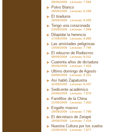
29/09/2009 Lecturas: 7.584
Polvo Blanco
28/09/2009 Lecturas: 8.289
El tiraduros
26/09/2009 Lecturas: 9.495
Tengo una corazonada
23/09/2009 Lecturas: 7.568
Dilapidar la herencia
17/09/2009 Lecturas: 8.886
Las amistades peligrosas
15/09/2009 Lecturas: 7.796
El rebuzno de Rodiezmo
09/09/2009 Lecturas: 8.011
Cuarenta años de dictadura
05/09/2009 Lecturas: 7.926
Ultimo domingo de Agosto
04/09/2009 Lecturas: 8.101
Así habló Zapatustra
31/08/2009 Lecturas: 8.037
Sedicente académico
24/08/2009 Lecturas: 7.870
Farolillos de la China
21/08/2009 Lecturas: 7.832
Engaño masivo
19/08/2009 Lecturas: 7.788
El decretazo de Zetapé
18/08/2009 Lecturas: 7.416
Nuestra Cultura por los suelos
15/08/2009 Lecturas: 7.877