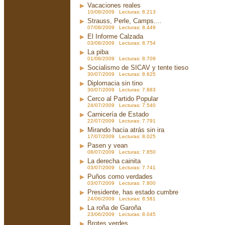
Vacaciones reales
10/08/2009 Lecturas: 8.213
Strauss, Perle, Camps....
07/08/2009 Lecturas: 8.449
El Informe Calzada
03/08/2009 Lecturas: 8.754
La piba
01/08/2009 Lecturas: 8.709
Socialismo de SICAV y tente tieso
30/07/2009 Lecturas: 8.625
Diplomacia sin tino
30/07/2009 Lecturas: 7.883
Cerco al Partido Popular
24/07/2009 Lecturas: 7.540
Carnicería de Estado
22/07/2009 Lecturas: 7.791
Mirando hacia atrás sin ira
17/07/2009 Lecturas: 8.025
Pasen y vean
08/07/2009 Lecturas: 7.850
La derecha cainita
03/07/2009 Lecturas: 7.741
Puños como verdades
03/07/2009 Lecturas: 7.800
Presidente, has estado cumbre
24/06/2009 Lecturas: 8.581
La roña de Garoña
23/06/2009 Lecturas: 8.045
Brotes verdes