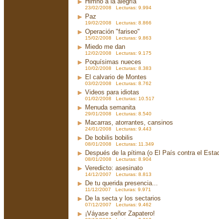
Himno a la alegría
23/02/2008 Lecturas: 9.994
Paz
19/02/2008 Lecturas: 8.866
Operación "fariseo"
15/02/2008 Lecturas: 9.863
Miedo me dan
12/02/2008 Lecturas: 9.175
Poquísimas nueces
10/02/2008 Lecturas: 8.383
El calvario de Montes
03/02/2008 Lecturas: 8.762
Videos para idiotas
01/02/2008 Lecturas: 10.517
Menuda semanita
29/01/2008 Lecturas: 8.540
Macarras, atorrantes, cansinos
24/01/2008 Lecturas: 9.443
De bobilis bobilis
08/01/2008 Lecturas: 11.349
Después de la pítima (o El País contra el Est
08/01/2008 Lecturas: 8.904
Veredicto: asesinato
14/12/2007 Lecturas: 8.813
De tu querida presencia...
11/12/2007 Lecturas: 9.971
De la secta y los sectarios
07/12/2007 Lecturas: 9.462
¡Váyase señor Zapatero!