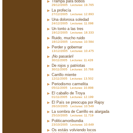
Trampa para bobos
29/12/2005 Lecturas: 19.765
La profecía
27/12/2005 Lecturas: 12.893
Una dolorosa soledad
24/12/2005 Lecturas: 11.098
Un tonto a las tres
19/12/2005 Lecturas: 18.333
Ruido, mucho ruido
18/12/2005 Lecturas: 10.584
Perder y gobernar
13/12/2005 Lecturas: 10.475
¡No pasarán!
30/11/2005 Lecturas: 11.428
De rojos y patriotas
30/11/2005 Lecturas: 10.768
Carrillo miente
12/11/2005 Lecturas: 13.502
Periodismo carmelita
05/11/2005 Lecturas: 10.898
El caballo de Troya
01/11/2005 Lecturas: 12.199
El País se preocupa por Rajoy
26/10/2005 Lecturas: 10.549
La sombra de Carrillo es alargada
25/10/2005 Lecturas: 11.719
Politicamoribundia
23/10/2005 Lecturas: 10.649
Os estáis volviendo locos