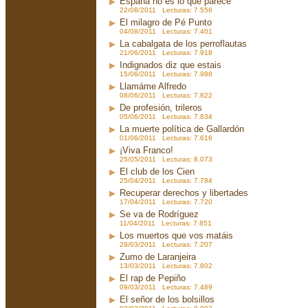
España no es lo que parece
22/08/2011 Lecturas: 7.556
El milagro de Pé Punto
04/08/2011 Lecturas: 7.401
La cabalgata de los perroflautas
21/06/2011 Lecturas: 7.918
Indignados diz que estais
15/06/2011 Lecturas: 7.988
Llamáme Alfredo
08/06/2011 Lecturas: 7.822
De profesión, trileros
05/06/2011 Lecturas: 7.834
La muerte política de Gallardón
01/06/2011 Lecturas: 7.616
¡Viva Franco!
25/05/2011 Lecturas: 8.073
El club de los Cien
25/04/2011 Lecturas: 7.784
Recuperar derechos y libertades
17/04/2011 Lecturas: 7.720
Se va de Rodríguez
11/04/2011 Lecturas: 7.851
Los muertos que vos matáis
29/03/2011 Lecturas: 7.207
Zumo de Laranjeira
13/03/2011 Lecturas: 7.802
El rap de Pepiño
09/03/2011 Lecturas: 7.489
El señor de los bolsillos