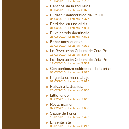
19/04/2010 Lecturas: 7.732
Cánticos de la Izquierda
09/04/2010 Lecturas: 8.378
El déficit democrático del PSOE
05/04/2010 Lecturas: 7.377
Perdidos en una crisis
01/04/2010 Lecturas: 7.831
El vejestorio doctrinario
26/03/2010 Lecturas: 7.621
Echar unas cuentas
22/03/2010 Lecturas: 7.529
La Revolución Cultural de Zeta Pe II
17/03/2010 Lecturas: 8.043
La Revolución Cultural de Zeta Pe I
17/03/2010 Lecturas: 7.594
Con confianza saldremos de la crisis
02/03/2010 Lecturas: 8.070
El garito se viene abajo
01/03/2010 Lecturas: 7.913
Putsch a la Justicia
23/02/2010 Lecturas: 8.858
Little fence
08/02/2010 Lecturas: 7.646
Reza, mamón
07/02/2010 Lecturas: 7.656
Saque de honor
13/01/2010 Lecturas: 7.422
El ventajista
08/01/2010 Lecturas: 8.217