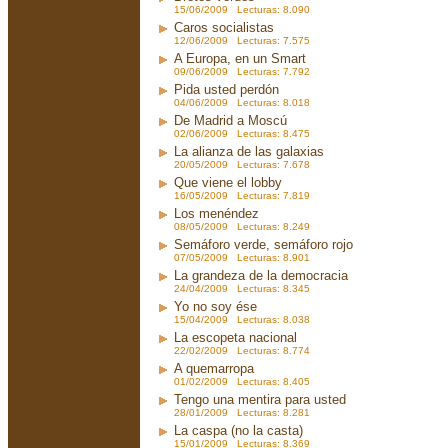
15/06/2009 Lecturas: 8.090
Caros socialistas
12/06/2009 Lecturas: 7.575
A Europa, en un Smart
09/06/2009 Lecturas: 7.792
Pida usted perdón
04/06/2009 Lecturas: 8.018
De Madrid a Moscú
02/06/2009 Lecturas: 8.475
La alianza de las galaxias
20/05/2009 Lecturas: 7.678
Que viene el lobby
16/05/2009 Lecturas: 7.819
Los menéndez
08/05/2009 Lecturas: 8.249
Semáforo verde, semáforo rojo
07/05/2009 Lecturas: 8.901
La grandeza de la democracia
24/04/2009 Lecturas: 8.345
Yo no soy ése
15/04/2009 Lecturas: 8.038
La escopeta nacional
22/02/2009 Lecturas: 8.774
A quemarropa
01/02/2009 Lecturas: 8.405
Tengo una mentira para usted
28/01/2009 Lecturas: 8.281
La caspa (no la casta)
15/01/2009 Lecturas: 8.369