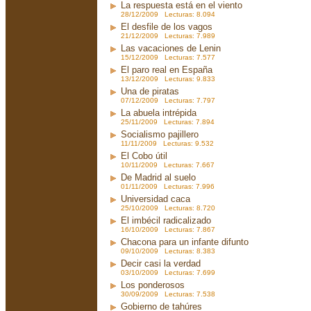
La respuesta está en el viento
28/12/2009 Lecturas: 8.094
El desfile de los vagos
21/12/2009 Lecturas: 7.989
Las vacaciones de Lenin
15/12/2009 Lecturas: 7.577
El paro real en España
13/12/2009 Lecturas: 9.833
Una de piratas
07/12/2009 Lecturas: 7.797
La abuela intrépida
25/11/2009 Lecturas: 7.894
Socialismo pajillero
11/11/2009 Lecturas: 9.532
El Cobo útil
10/11/2009 Lecturas: 7.667
De Madrid al suelo
01/11/2009 Lecturas: 7.996
Universidad caca
25/10/2009 Lecturas: 8.720
El imbécil radicalizado
16/10/2009 Lecturas: 7.867
Chacona para un infante difunto
09/10/2009 Lecturas: 8.383
Decir casi la verdad
03/10/2009 Lecturas: 7.699
Los ponderosos
30/09/2009 Lecturas: 7.538
Gobierno de tahúres