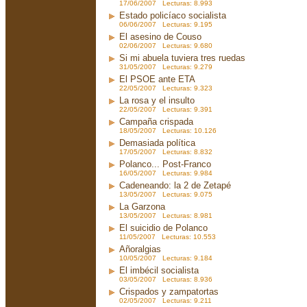
17/06/2007 Lecturas: 8.993
Estado policíaco socialista
06/06/2007 Lecturas: 9.195
El asesino de Couso
02/06/2007 Lecturas: 9.680
Si mi abuela tuviera tres ruedas
31/05/2007 Lecturas: 9.279
El PSOE ante ETA
22/05/2007 Lecturas: 9.323
La rosa y el insulto
22/05/2007 Lecturas: 9.391
Campaña crispada
18/05/2007 Lecturas: 10.126
Demasiada política
17/05/2007 Lecturas: 8.832
Polanco... Post-Franco
16/05/2007 Lecturas: 9.984
Cadeneando: la 2 de Zetapé
13/05/2007 Lecturas: 9.075
La Garzona
13/05/2007 Lecturas: 8.981
El suicidio de Polanco
11/05/2007 Lecturas: 10.553
Añoralgias
10/05/2007 Lecturas: 9.184
El imbécil socialista
03/05/2007 Lecturas: 8.936
Crispados y zampatortas
02/05/2007 Lecturas: 9.211