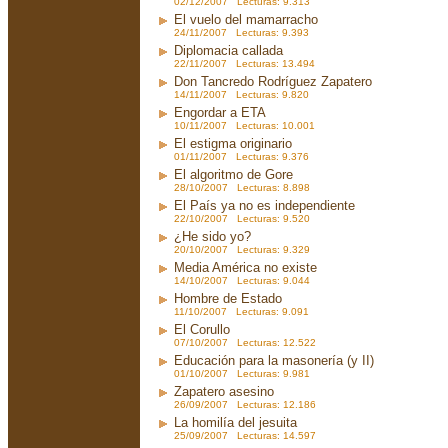
02/12/2007 Lecturas: 9.313
El vuelo del mamarracho
24/11/2007 Lecturas: 9.393
Diplomacia callada
22/11/2007 Lecturas: 13.494
Don Tancredo Rodríguez Zapatero
14/11/2007 Lecturas: 9.820
Engordar a ETA
10/11/2007 Lecturas: 10.001
El estigma originario
01/11/2007 Lecturas: 9.376
El algoritmo de Gore
28/10/2007 Lecturas: 8.898
El País ya no es independiente
22/10/2007 Lecturas: 9.520
¿He sido yo?
20/10/2007 Lecturas: 9.329
Media América no existe
14/10/2007 Lecturas: 9.044
Hombre de Estado
11/10/2007 Lecturas: 9.091
El Corullo
07/10/2007 Lecturas: 12.522
Educación para la masonería (y II)
01/10/2007 Lecturas: 9.981
Zapatero asesino
26/09/2007 Lecturas: 12.186
La homilía del jesuita
25/09/2007 Lecturas: 14.597