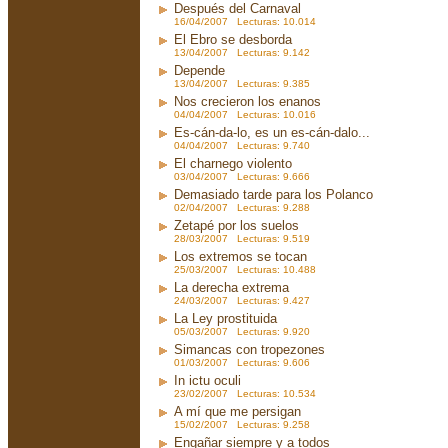
Después del Carnaval
16/04/2007 Lecturas: 10.014
El Ebro se desborda
13/04/2007 Lecturas: 9.142
Depende
13/04/2007 Lecturas: 9.385
Nos crecieron los enanos
04/04/2007 Lecturas: 10.016
Es-cán-da-lo, es un es-cán-dalo...
04/04/2007 Lecturas: 9.740
El charnego violento
03/04/2007 Lecturas: 9.666
Demasiado tarde para los Polanco
02/04/2007 Lecturas: 9.288
Zetapé por los suelos
28/03/2007 Lecturas: 9.519
Los extremos se tocan
25/03/2007 Lecturas: 10.488
La derecha extrema
24/03/2007 Lecturas: 9.427
La Ley prostituida
05/03/2007 Lecturas: 9.920
Simancas con tropezones
01/03/2007 Lecturas: 9.606
In ictu oculi
23/02/2007 Lecturas: 10.534
A mí que me persigan
15/02/2007 Lecturas: 9.258
Engañar siempre y a todos