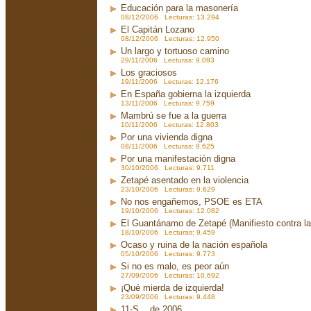
Educación para la masonería
08/12/2006 Lecturas: 13.294
El Capitán Lozano
08/12/2006 Lecturas: 12.950
Un largo y tortuoso camino
29/11/2006 Lecturas: 9.093
Los graciosos
19/11/2006 Lecturas: 12.176
En España gobierna la izquierda
13/11/2006 Lecturas: 9.759
Mambrú se fue a la guerra
10/11/2006 Lecturas: 12.803
Por una vivienda digna
08/11/2006 Lecturas: 9.625
Por una manifestación digna
30/10/2006 Lecturas: 9.711
Zetapé asentado en la violencia
23/10/2006 Lecturas: 9.629
No nos engañemos, PSOE es ETA
19/10/2006 Lecturas: 12.082
El Guantánamo de Zetapé (Manifiesto contra la 
18/10/2006 Lecturas: 9.459
Ocaso y ruina de la nación española
05/10/2006 Lecturas: 9.773
Si no es malo, es peor aún
27/09/2006 Lecturas: 10.692
¡Qué mierda de izquierda!
23/09/2006 Lecturas: 9.448
11-S... de 2006