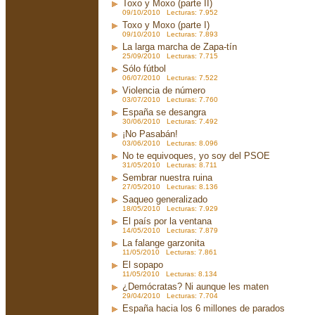
Toxo y Moxo (parte II)
09/10/2010 Lecturas: 7.952
Toxo y Moxo (parte I)
09/10/2010 Lecturas: 7.893
La larga marcha de Zapa-tín
25/09/2010 Lecturas: 7.715
Sólo fútbol
06/07/2010 Lecturas: 7.522
Violencia de número
03/07/2010 Lecturas: 7.760
España se desangra
30/06/2010 Lecturas: 7.492
¡No Pasabán!
03/06/2010 Lecturas: 8.096
No te equivoques, yo soy del PSOE
31/05/2010 Lecturas: 8.711
Sembrar nuestra ruina
27/05/2010 Lecturas: 8.136
Saqueo generalizado
18/05/2010 Lecturas: 7.929
El país por la ventana
14/05/2010 Lecturas: 7.879
La falange garzonita
11/05/2010 Lecturas: 7.861
El sopapo
11/05/2010 Lecturas: 8.134
¿Demócratas? Ni aunque les maten
29/04/2010 Lecturas: 7.704
España hacia los 6 millones de parados