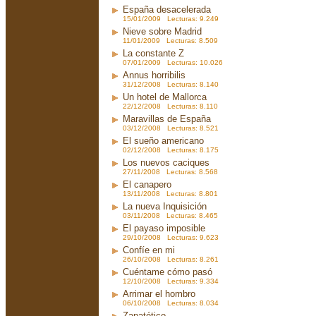
España desacelerada
15/01/2009 Lecturas: 9.249
Nieve sobre Madrid
11/01/2009 Lecturas: 8.509
La constante Z
07/01/2009 Lecturas: 10.026
Annus horribilis
31/12/2008 Lecturas: 8.140
Un hotel de Mallorca
22/12/2008 Lecturas: 8.110
Maravillas de España
03/12/2008 Lecturas: 8.521
El sueño americano
02/12/2008 Lecturas: 8.175
Los nuevos caciques
27/11/2008 Lecturas: 8.568
El canapero
13/11/2008 Lecturas: 8.801
La nueva Inquisición
03/11/2008 Lecturas: 8.465
El payaso imposible
29/10/2008 Lecturas: 9.623
Confíe en mi
26/10/2008 Lecturas: 8.261
Cuéntame cómo pasó
12/10/2008 Lecturas: 9.334
Arrimar el hombro
06/10/2008 Lecturas: 8.034
Zapatético