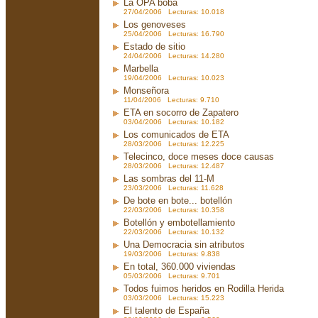
La OPA boba
27/04/2006 Lecturas: 10.018
Los genoveses
25/04/2006 Lecturas: 16.790
Estado de sitio
24/04/2006 Lecturas: 14.280
Marbella
19/04/2006 Lecturas: 10.023
Monseñora
11/04/2006 Lecturas: 9.710
ETA en socorro de Zapatero
03/04/2006 Lecturas: 10.182
Los comunicados de ETA
28/03/2006 Lecturas: 12.225
Telecinco, doce meses doce causas
28/03/2006 Lecturas: 12.487
Las sombras del 11-M
23/03/2006 Lecturas: 11.628
De bote en bote... botellón
22/03/2006 Lecturas: 10.358
Botellón y embotellamiento
22/03/2006 Lecturas: 10.132
Una Democracia sin atributos
19/03/2006 Lecturas: 9.838
En total, 360.000 viviendas
05/03/2006 Lecturas: 9.701
Todos fuimos heridos en Rodilla Herida
03/03/2006 Lecturas: 15.223
El talento de España