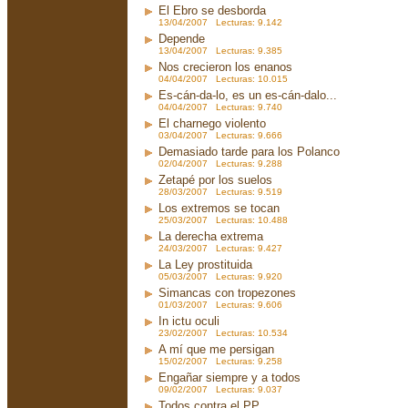
El Ebro se desborda
13/04/2007 Lecturas: 9.142
Depende
13/04/2007 Lecturas: 9.385
Nos crecieron los enanos
04/04/2007 Lecturas: 10.015
Es-cán-da-lo, es un es-cán-dalo...
04/04/2007 Lecturas: 9.740
El charnego violento
03/04/2007 Lecturas: 9.666
Demasiado tarde para los Polanco
02/04/2007 Lecturas: 9.288
Zetapé por los suelos
28/03/2007 Lecturas: 9.519
Los extremos se tocan
25/03/2007 Lecturas: 10.488
La derecha extrema
24/03/2007 Lecturas: 9.427
La Ley prostituida
05/03/2007 Lecturas: 9.920
Simancas con tropezones
01/03/2007 Lecturas: 9.606
In ictu oculi
23/02/2007 Lecturas: 10.534
A mí que me persigan
15/02/2007 Lecturas: 9.258
Engañar siempre y a todos
09/02/2007 Lecturas: 9.037
Todos contra el PP