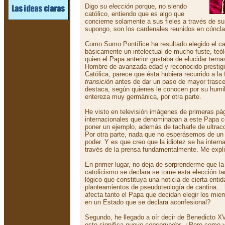
Digo
su elección
porque, no siendo
católico, entiendo que es algo que
concierne solamente a sus fieles a través de s
supongo, son los cardenales reunidos en cóncla
Como Sumo Pontífice ha resultado elegido el ca
básicamente un intelectual de mucho fuste, teó
quien el Papa anterior gustaba de elucidar temas
Hombre de avanzada edad y reconocido prestigio
Católica, parece que ésta hubiera recurrido a la
transición
antes de dar un paso de mayor trasc
destaca, según quienes le conocen por su humil
entereza muy germánica, por otra parte.
He visto en televisión imágenes de primeras pá
internacionales que denominaban a este Papa
poner un ejemplo, además de tacharle de ultraco
Por otra parte, nada que no esperásemos de un
poder. Y es que creo que la idiotez se ha intern
través de la prensa fundamentalmente. Me expli
En primer lugar, no deja de sorprenderme que l
catolicismo se declara se tome esta elección t
lógico que constituya una noticia de cierta enti
planteamientos de pseudoteología de cantina... 
afecta tanto el Papa que decidan elegir los mie
en un Estado que se declara aconfesional?
Segundo, he llegado a oír decir de Benedicto 
esto significa
nuevo conservador
. ¿Pero como 