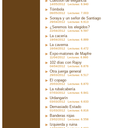
Cuestión de elegancia
14/05/2012 Lecturas: 6.940
Tómbola
06/05/2012 Lecturas: 7.003
Soraya y un señor de Santiago
29/04/2012 Lecturas: 6.613
¿Seremos los elegidos?
22/04/2012 Lecturas: 6.597
La cacería
19/04/2012 Lecturas: 6.889
La caverna
16/04/2012 Lecturas: 6.472
Expo-matones de Mapfre
11/04/2012 Lecturas: 6.860
102 días con Rajoy
04/04/2012 Lecturas: 6.876
Otra juerga general
29/03/2012 Lecturas: 6.517
El copago
20/03/2012 Lecturas: 6.870
La rubalcabería
07/03/2012 Lecturas: 6.941
Urdangarín
03/03/2012 Lecturas: 6.633
Demasiado Estado
01/03/2012 Lecturas: 6.816
Banderas rojas
23/02/2012 Lecturas: 6.558
Izquierda y ruina