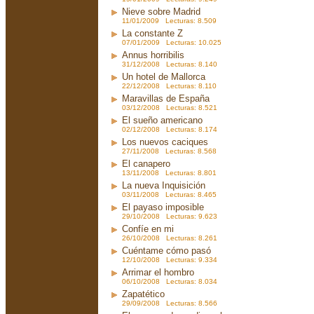
Nieve sobre Madrid
11/01/2009 Lecturas: 8.509
La constante Z
07/01/2009 Lecturas: 10.025
Annus horribilis
31/12/2008 Lecturas: 8.140
Un hotel de Mallorca
22/12/2008 Lecturas: 8.110
Maravillas de España
03/12/2008 Lecturas: 8.521
El sueño americano
02/12/2008 Lecturas: 8.174
Los nuevos caciques
27/11/2008 Lecturas: 8.568
El canapero
13/11/2008 Lecturas: 8.801
La nueva Inquisición
03/11/2008 Lecturas: 8.465
El payaso imposible
29/10/2008 Lecturas: 9.623
Confíe en mi
26/10/2008 Lecturas: 8.261
Cuéntame cómo pasó
12/10/2008 Lecturas: 9.334
Arrimar el hombro
06/10/2008 Lecturas: 8.034
Zapatético
29/09/2008 Lecturas: 8.566