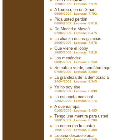
12/06/2009 Lecturas: 7.575
A Europa, en un Smart
09/06/2009 Lecturas: 7.792
Pida usted perdón
04/06/2009 Lecturas: 8.018
De Madrid a Moscú
02/06/2009 Lecturas: 8.475
La alianza de las galaxias
20/05/2009 Lecturas: 7.678
Que viene el lobby
16/05/2009 Lecturas: 7.819
Los menéndez
08/05/2009 Lecturas: 8.249
Semáforo verde, semáforo rojo
07/05/2009 Lecturas: 8.900
La grandeza de la democracia
24/04/2009 Lecturas: 8.345
Yo no soy ése
15/04/2009 Lecturas: 8.038
La escopeta nacional
22/02/2009 Lecturas: 8.774
A quemarropa
01/02/2009 Lecturas: 8.405
Tengo una mentira para usted
28/01/2009 Lecturas: 8.280
La caspa (no la casta)
15/01/2009 Lecturas: 8.368
España desacelerada
15/01/2009 Lecturas: 9.249