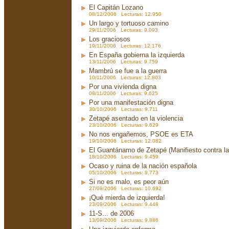
El Capitán Lozano
08/12/2006 Lecturas: 12.950
Un largo y tortuoso camino
29/11/2006 Lecturas: 9.093
Los graciosos
19/11/2006 Lecturas: 12.176
En España gobierna la izquierda
13/11/2006 Lecturas: 9.759
Mambrú se fue a la guerra
10/11/2006 Lecturas: 12.803
Por una vivienda digna
08/11/2006 Lecturas: 9.625
Por una manifestación digna
30/10/2006 Lecturas: 9.711
Zetapé asentado en la violencia
23/10/2006 Lecturas: 9.629
No nos engañemos, PSOE es ETA
19/10/2006 Lecturas: 12.082
El Guantánamo de Zetapé (Manifiesto contra la 
18/10/2006 Lecturas: 9.459
Ocaso y ruina de la nación española
05/10/2006 Lecturas: 9.773
Si no es malo, es peor aún
27/09/2006 Lecturas: 10.692
¡Qué mierda de izquierda!
23/09/2006 Lecturas: 9.448
11-S... de 2006
13/09/2006 Lecturas: 9.886