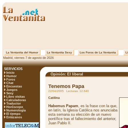
La Ventanita del Humor
La Ventanita Sexy
Los Foros de La Ventanita
Li
Madrid, viernes 7 de agosto de 2026
SERVICIOS
Inicio
Opinión: El liberal
Humor
Foros
Chat
Tenemos Papa
Encuestas
Juegos
22/04/2005 Lecturas: 12.640
Sexy
Libro visitas
Catilina
Calculadoras
Traductor
Habemus Papam
, es la frase con la que,
Horóscopo
en latín, la Iglesia Católica nos anunciaba
Numerología
El tiempo
esta semana su elección de un nuevo
Enlázanos
pontífice tras el fallecimiento del anterior,
Juan Pablo II.