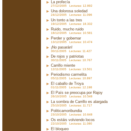
La profecía
27/12/2005 Lecturas: 12.892
Una dolorosa soledad
24/12/2005 Lecturas: 11.096
Un tonto a las tres
19/12/2005 Lecturas: 18.332
Ruido, mucho ruido
18/12/2005 Lecturas: 10.581
Perder y gobernar
13/12/2005 Lecturas: 10.474
¡No pasarán!
30/11/2005 Lecturas: 11.427
De rojos y patriotas
30/11/2005 Lecturas: 10.767
Carrillo miente
12/11/2005 Lecturas: 13.501
Periodismo carmelita
05/11/2005 Lecturas: 10.897
El caballo de Troya
01/11/2005 Lecturas: 12.198
El País se preocupa por Rajoy
26/10/2005 Lecturas: 10.548
La sombra de Carrillo es alargada
25/10/2005 Lecturas: 11.717
Politicamoribundia
23/10/2005 Lecturas: 10.648
Os estáis volviendo locos
22/10/2005 Lecturas: 11.080
El bloqueo