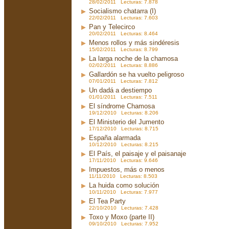
28/02/2011 Lecturas: 7.878
Socialismo chatarra (I)
22/02/2011 Lecturas: 7.603
Pan y Telecirco
20/02/2011 Lecturas: 8.464
Menos rollos y más sindéresis
15/02/2011 Lecturas: 8.799
La larga noche de la chamosa
02/02/2011 Lecturas: 8.886
Gallardón se ha vuelto peligroso
07/01/2011 Lecturas: 7.812
Un dadá a destiempo
01/01/2011 Lecturas: 7.511
El síndrome Chamosa
19/12/2010 Lecturas: 8.206
El Ministerio del Jumento
17/12/2010 Lecturas: 8.715
España alarmada
10/12/2010 Lecturas: 8.215
El País, el paisaje y el paisanaje
17/11/2010 Lecturas: 9.646
Impuestos, más o menos
11/11/2010 Lecturas: 8.503
La huida como solución
10/11/2010 Lecturas: 7.977
El Tea Party
22/10/2010 Lecturas: 7.428
Toxo y Moxo (parte II)
09/10/2010 Lecturas: 7.952