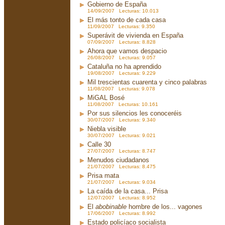
Gobierno de España
14/09/2007 Lecturas: 10.013
El más tonto de cada casa
11/09/2007 Lecturas: 9.350
Superávit de vivienda en España
07/09/2007 Lecturas: 8.828
Ahora que vamos despacio
26/08/2007 Lecturas: 9.057
Cataluña no ha aprendido
19/08/2007 Lecturas: 9.229
Mil trescientas cuarenta y cinco palabras
11/08/2007 Lecturas: 9.078
MiGAL Bosé
11/08/2007 Lecturas: 10.161
Por sus silencios les conoceréis
30/07/2007 Lecturas: 9.340
Niebla visible
30/07/2007 Lecturas: 9.021
Calle 30
27/07/2007 Lecturas: 8.747
Menudos ciudadanos
21/07/2007 Lecturas: 8.475
Prisa mata
21/07/2007 Lecturas: 9.034
La caída de la casa... Prisa
12/07/2007 Lecturas: 8.952
El
abobinable
hombre de los... vagones
17/06/2007 Lecturas: 8.992
Estado policíaco socialista