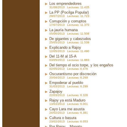
Los emprendedores
31/08/2013 Lecturas: 11.435
La PP (Pocilga Popular)
29/07/2013 Lecturas: 11.723
Corrupción y corruptos
17/07/2013 Lecturas: 11.370
La jauría humana
05/06/2013 Lecturas: 11.508
De gigantes y cabezudos
25/05/2013 Lecturas: 11.538
Explicando a Rajoy
12/05/2013 Lecturas: 11.490
Del 11-M al 15-A
03/05/2013 Lecturas: 11.883
Del tiempo el ocio torpe, y los engaños
02/05/2013 Lecturas: 6.476
Oscurantismo por discreción
20/04/2013 Lecturas: 6.269
Empoderar al pueblo
31/03/2013 Lecturas: 6.299
Zapajoy
22/03/2013 Lecturas: 6.328
Rajoy ya está Maduro
13/03/2013 Lecturas: 6.001
Cayo Lara me asusta
24/02/2013 Lecturas: 6.381
Cultura o basura
23/02/2013 Lecturas: 6.053
Por Rajoy... Maaato