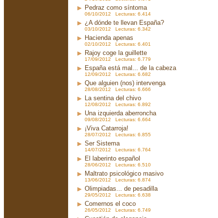
Pedraz como síntoma
06/10/2012 Lecturas: 6.414
¿A dónde te llevan España?
03/10/2012 Lecturas: 6.342
Hacienda apenas
02/10/2012 Lecturas: 6.401
Rajoy coge la guillette
17/09/2012 Lecturas: 6.779
España está mal... de la cabeza
12/09/2012 Lecturas: 6.682
Que alguien (nos) intervenga
28/08/2012 Lecturas: 6.666
La sentina del chivo
12/08/2012 Lecturas: 6.892
Una izquierda aberroncha
09/08/2012 Lecturas: 6.664
¡Viva Catarroja!
28/07/2012 Lecturas: 6.855
Ser Sistema
14/07/2012 Lecturas: 6.764
El laberinto español
28/06/2012 Lecturas: 6.510
Maltrato psicológico masivo
13/06/2012 Lecturas: 6.874
Olimpiadas... de pesadilla
29/05/2012 Lecturas: 6.638
Comernos el coco
26/05/2012 Lecturas: 6.749