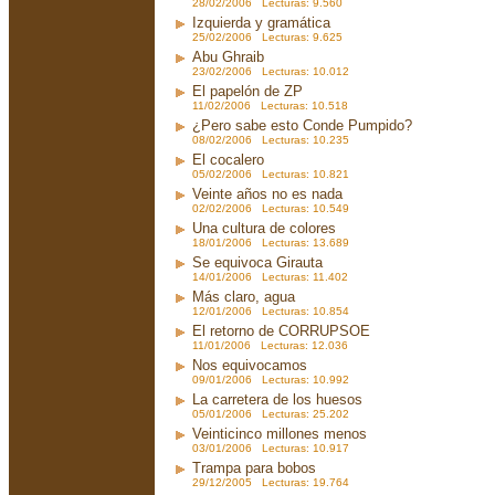
28/02/2006 Lecturas: 9.560
Izquierda y gramática
25/02/2006 Lecturas: 9.625
Abu Ghraib
23/02/2006 Lecturas: 10.012
El papelón de ZP
11/02/2006 Lecturas: 10.518
¿Pero sabe esto Conde Pumpido?
08/02/2006 Lecturas: 10.235
El cocalero
05/02/2006 Lecturas: 10.821
Veinte años no es nada
02/02/2006 Lecturas: 10.549
Una cultura de colores
18/01/2006 Lecturas: 13.689
Se equivoca Girauta
14/01/2006 Lecturas: 11.402
Más claro, agua
12/01/2006 Lecturas: 10.854
El retorno de CORRUPSOE
11/01/2006 Lecturas: 12.036
Nos equivocamos
09/01/2006 Lecturas: 10.992
La carretera de los huesos
05/01/2006 Lecturas: 25.202
Veinticinco millones menos
03/01/2006 Lecturas: 10.917
Trampa para bobos
29/12/2005 Lecturas: 19.764