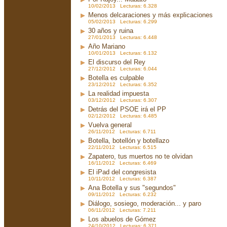
10/02/2013 Lecturas: 6.328
Menos delcaraciones y más explicaciones
05/02/2013 Lecturas: 6.299
30 años y ruina
27/01/2013 Lecturas: 6.448
Año Mariano
10/01/2013 Lecturas: 6.132
El discurso del Rey
27/12/2012 Lecturas: 6.044
Botella es culpable
23/12/2012 Lecturas: 6.352
La realidad impuesta
03/12/2012 Lecturas: 6.307
Detrás del PSOE irá el PP
02/12/2012 Lecturas: 6.485
Vuelva general
26/11/2012 Lecturas: 6.711
Botella, botellón y botellazo
22/11/2012 Lecturas: 6.515
Zapatero, tus muertos no te olvidan
16/11/2012 Lecturas: 6.469
El iPad del congresista
10/11/2012 Lecturas: 6.387
Ana Botella y sus "segundos"
09/11/2012 Lecturas: 6.232
Diálogo, sosiego, moderación... y paro
06/11/2012 Lecturas: 7.211
Los abuelos de Gómez
24/10/2012 Lecturas: 6.371