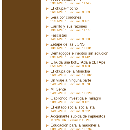
29/01/2007 Lecturas: 11.529
El okupa-mocho
26/01/2007 Lecturas: 9.639
Será por cordones
21/01/2007 Lecturas: 9.161
Carrillo y sus razones
19/01/2007 Lecturas: 11.155
Fascistas
14/01/2007 Lecturas: 9.530
Zetapé de las JONS
13/01/2007 Lecturas: 10.001
Demagogos e ineptos sin solución
09/01/2007 Lecturas: 9.142
ETA da una bofETAda a zETApé
05/01/2007 Lecturas: 9.483
El okupa de la Moncloa
26/12/2006 Lecturas: 10.102
Un viaje a ninguna parte
24/12/2006 Lecturas: 9.078
Mi Gente
24/12/2006 Lecturas: 10.623
Gabilondo investiga el milagro
20/12/2006 Lecturas: 9.451
El estado social socialista
14/12/2006 Lecturas: 9.552
Acojonante subida de impuestos
11/12/2006 Lecturas: 12.299
Educación para la masonería
08/12/2006 Lecturas: 13.294