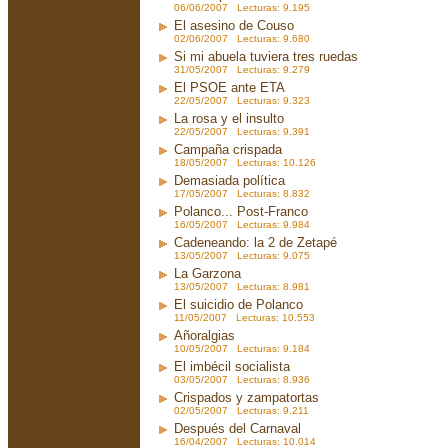
06/06/2007 Lecturas: 9.195
El asesino de Couso
02/06/2007 Lecturas: 9.680
Si mi abuela tuviera tres ruedas
31/05/2007 Lecturas: 9.279
El PSOE ante ETA
22/05/2007 Lecturas: 9.323
La rosa y el insulto
22/05/2007 Lecturas: 9.391
Campaña crispada
18/05/2007 Lecturas: 10.126
Demasiada política
17/05/2007 Lecturas: 8.832
Polanco... Post-Franco
16/05/2007 Lecturas: 9.984
Cadeneando: la 2 de Zetapé
13/05/2007 Lecturas: 9.075
La Garzona
13/05/2007 Lecturas: 8.981
El suicidio de Polanco
11/05/2007 Lecturas: 10.553
Añoralgias
10/05/2007 Lecturas: 9.184
El imbécil socialista
03/05/2007 Lecturas: 8.936
Crispados y zampatortas
02/05/2007 Lecturas: 9.211
Después del Carnaval
16/04/2007 Lecturas: 10.014