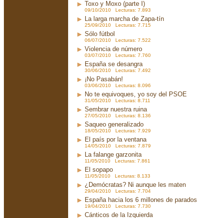
Toxo y Moxo (parte I)
09/10/2010 Lecturas: 7.893
La larga marcha de Zapa-tín
25/09/2010 Lecturas: 7.715
Sólo fútbol
06/07/2010 Lecturas: 7.522
Violencia de número
03/07/2010 Lecturas: 7.760
España se desangra
30/06/2010 Lecturas: 7.492
¡No Pasabán!
03/06/2010 Lecturas: 8.096
No te equivoques, yo soy del PSOE
31/05/2010 Lecturas: 8.711
Sembrar nuestra ruina
27/05/2010 Lecturas: 8.136
Saqueo generalizado
18/05/2010 Lecturas: 7.929
El país por la ventana
14/05/2010 Lecturas: 7.879
La falange garzonita
11/05/2010 Lecturas: 7.861
El sopapo
11/05/2010 Lecturas: 8.133
¿Demócratas? Ni aunque les maten
29/04/2010 Lecturas: 7.704
España hacia los 6 millones de parados
19/04/2010 Lecturas: 7.730
Cánticos de la Izquierda