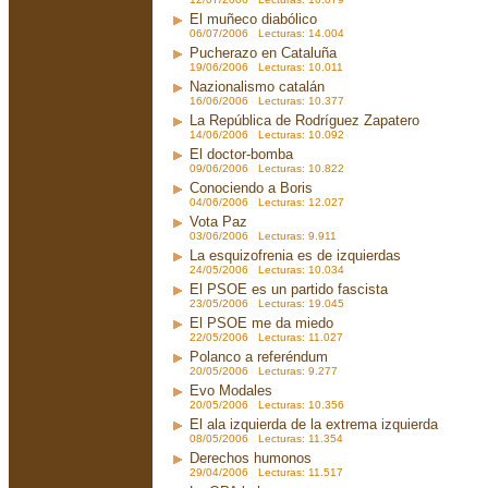
El muñeco diabólico
06/07/2006 Lecturas: 14.004
Pucherazo en Cataluña
19/06/2006 Lecturas: 10.011
Nazionalismo catalán
16/06/2006 Lecturas: 10.377
La República de Rodríguez Zapatero
14/06/2006 Lecturas: 10.092
El doctor-bomba
09/06/2006 Lecturas: 10.822
Conociendo a Boris
04/06/2006 Lecturas: 12.027
Vota Paz
03/06/2006 Lecturas: 9.911
La esquizofrenia es de izquierdas
24/05/2006 Lecturas: 10.034
El PSOE es un partido fascista
23/05/2006 Lecturas: 19.045
El PSOE me da miedo
22/05/2006 Lecturas: 11.027
Polanco a referéndum
20/05/2006 Lecturas: 9.277
Evo Modales
20/05/2006 Lecturas: 10.356
El ala izquierda de la extrema izquierda
08/05/2006 Lecturas: 11.354
Derechos humonos
29/04/2006 Lecturas: 11.517