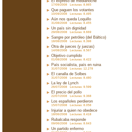
El expreso de medianoche
17/09/2008 Lecturas: 8.865
Que paguen los votantes
10/09/2008 Lecturas: 8.495
Aún nos queda Loquillo
31/08/2008 Lecturas: 8.455
Un país sin dignidad
29/08/2008 Lecturas: 8.669
Sangre por petróleo (del Báltico)
18/08/2008 Lecturas: 8.398
Otra de jueces (y juezas)
14/08/2008 Lecturas: 8.567
Objetivo cumplido
01/08/2008 Lecturas: 8.422
País socialista, país en ruina
31/07/2008 Lecturas: 12.278
El canalla de Solbes
31/07/2008 Lecturas: 8.480
La ley de Lynch
26/07/2008 Lecturas: 9.599
El precio del pollo
22/07/2008 Lecturas: 9.368
Los españoles perdieron
15/07/2008 Lecturas: 8.058
Injuriar a quien no obedece
18/06/2008 Lecturas: 8.418
Rubalcaba responde
09/06/2008 Lecturas: 8.643
Un partido enfermo