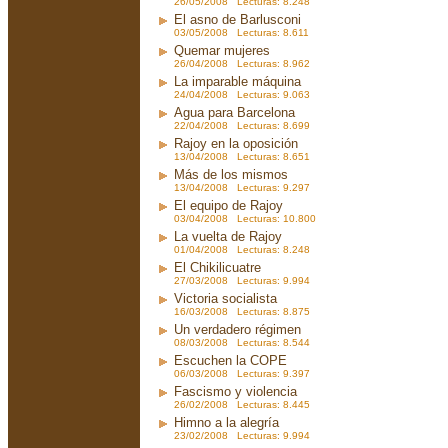
26/05/2008 Lecturas: 8.248
El asno de Barlusconi
03/05/2008 Lecturas: 8.611
Quemar mujeres
26/04/2008 Lecturas: 8.962
La imparable máquina
24/04/2008 Lecturas: 9.063
Agua para Barcelona
22/04/2008 Lecturas: 8.699
Rajoy en la oposición
13/04/2008 Lecturas: 8.651
Más de los mismos
13/04/2008 Lecturas: 9.297
El equipo de Rajoy
03/04/2008 Lecturas: 10.800
La vuelta de Rajoy
01/04/2008 Lecturas: 8.248
El Chikilicuatre
27/03/2008 Lecturas: 9.994
Victoria socialista
16/03/2008 Lecturas: 8.875
Un verdadero régimen
08/03/2008 Lecturas: 8.544
Escuchen la COPE
06/03/2008 Lecturas: 9.397
Fascismo y violencia
26/02/2008 Lecturas: 8.445
Himno a la alegría
23/02/2008 Lecturas: 9.994