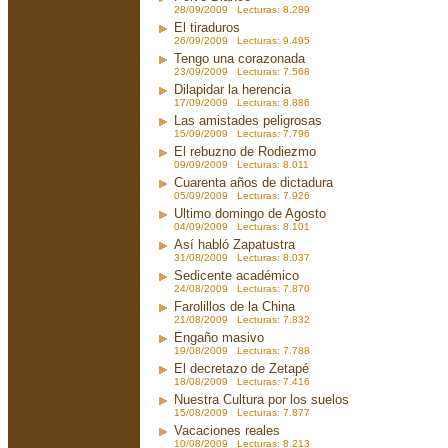
28/09/2009 Lecturas: 8.289
El tiraduros
26/09/2009 Lecturas: 9.495
Tengo una corazonada
23/09/2009 Lecturas: 7.568
Dilapidar la herencia
17/09/2009 Lecturas: 8.886
Las amistades peligrosas
15/09/2009 Lecturas: 7.796
El rebuzno de Rodiezmo
09/09/2009 Lecturas: 8.011
Cuarenta años de dictadura
05/09/2009 Lecturas: 7.926
Ultimo domingo de Agosto
04/09/2009 Lecturas: 8.101
Así habló Zapatustra
31/08/2009 Lecturas: 8.037
Sedicente académico
24/08/2009 Lecturas: 7.870
Farolillos de la China
21/08/2009 Lecturas: 7.832
Engaño masivo
19/08/2009 Lecturas: 7.788
El decretazo de Zetapé
18/08/2009 Lecturas: 7.416
Nuestra Cultura por los suelos
15/08/2009 Lecturas: 7.877
Vacaciones reales
10/08/2009 Lecturas: 8.213