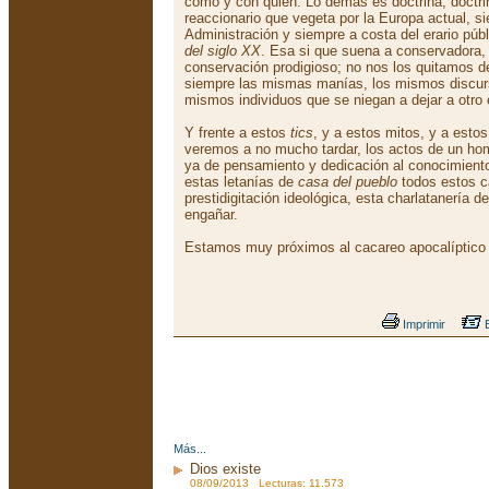
como y con quién. Lo demás es doctrina, doctri
reaccionario que vegeta por la Europa actual, si
Administración y siempre a costa del erario púb
del siglo XX
. Esa si que suena a conservadora, 
conservación prodigioso; no nos los quitamos d
siempre las mismas manías, los mismos discur
mismos individuos que se niegan a dejar a otro e
Y frente a estos
tics
, y a estos mitos, y a esto
veremos a no mucho tardar, los actos de un h
ya de pensamiento y dedicación al conocimiento 
estas letanías de
casa del pueblo
todos estos c
prestidigitación ideológica, esta charlatanería d
engañar.
Estamos muy próximos al cacareo apocalíptico
Imprimir
E
Más...
Dios existe
08/09/2013 Lecturas: 11.573