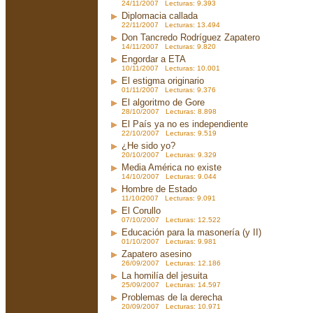
24/11/2007 Lecturas: 9.393
Diplomacia callada
22/11/2007 Lecturas: 13.494
Don Tancredo Rodríguez Zapatero
14/11/2007 Lecturas: 9.820
Engordar a ETA
10/11/2007 Lecturas: 10.001
El estigma originario
01/11/2007 Lecturas: 9.376
El algoritmo de Gore
28/10/2007 Lecturas: 8.898
El País ya no es independiente
22/10/2007 Lecturas: 9.519
¿He sido yo?
20/10/2007 Lecturas: 9.329
Media América no existe
14/10/2007 Lecturas: 9.044
Hombre de Estado
11/10/2007 Lecturas: 9.091
El Corullo
07/10/2007 Lecturas: 12.522
Educación para la masonería (y II)
01/10/2007 Lecturas: 9.981
Zapatero asesino
26/09/2007 Lecturas: 12.186
La homilía del jesuita
25/09/2007 Lecturas: 14.597
Problemas de la derecha
20/09/2007 Lecturas: 10.971