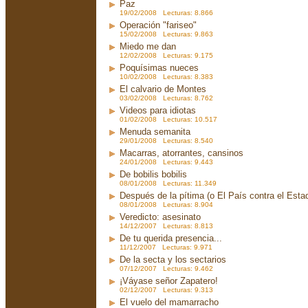
Paz
19/02/2008 Lecturas: 8.866
Operación "fariseo"
15/02/2008 Lecturas: 9.863
Miedo me dan
12/02/2008 Lecturas: 9.175
Poquísimas nueces
10/02/2008 Lecturas: 8.383
El calvario de Montes
03/02/2008 Lecturas: 8.762
Videos para idiotas
01/02/2008 Lecturas: 10.517
Menuda semanita
29/01/2008 Lecturas: 8.540
Macarras, atorrantes, cansinos
24/01/2008 Lecturas: 9.443
De bobilis bobilis
08/01/2008 Lecturas: 11.349
Después de la pítima (o El País contra el Est
08/01/2008 Lecturas: 8.904
Veredicto: asesinato
14/12/2007 Lecturas: 8.813
De tu querida presencia...
11/12/2007 Lecturas: 9.971
De la secta y los sectarios
07/12/2007 Lecturas: 9.462
¡Váyase señor Zapatero!
02/12/2007 Lecturas: 9.313
El vuelo del mamarracho