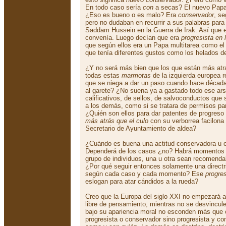
En todo caso sería
con
a secas? El nuevo Papa
¿Eso es bueno o es malo? Era
conservador
, se
pero no dudaban en recurrir a sus palabras para 
Saddam Hussein en la Guerra de Irak. Así que 
convenía. Luego decían que era
progresista en 
que según ellos era un Papa multitarea como e
que tenía diferentes gustos como los helados de
¿Y no será más bien que los que están más atr
todas estas
marmotas
de la izquierda europea r
que se niega a dar un paso cuando hace década
al garete? ¿No suena ya a gastado todo ese ars
calificativos, de sellos, de salvoconductos que
a los demás, como si se tratara de permisos pa
¿Quién son ellos para dar patentes de progreso 
más atrás que el culo
con su verborrea facilona
Secretario de Ayuntamiento de aldea?
¿Cuándo es buena una actitud conservadora u ot
Dependerá de los casos ¿no? Habrá momentos e
grupo de individuos, una u otra sean recomenda
¿Por qué seguir entonces solamente una directri
según cada caso y cada momento? Ese
progre
eslogan para atar cándidos a la rueda?
Creo que la Europa del siglo XXI no empezará a
libre de pensamiento, mientras no se desvincul
bajo su apariencia moral no esconden más que c
progresista o conservador sino progresista y c