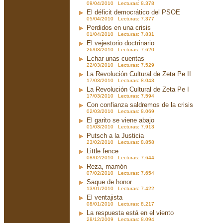
09/04/2010 Lecturas: 8.378
El déficit democrático del PSOE
05/04/2010 Lecturas: 7.377
Perdidos en una crisis
01/04/2010 Lecturas: 7.831
El vejestorio doctrinario
26/03/2010 Lecturas: 7.620
Echar unas cuentas
22/03/2010 Lecturas: 7.529
La Revolución Cultural de Zeta Pe II
17/03/2010 Lecturas: 8.043
La Revolución Cultural de Zeta Pe I
17/03/2010 Lecturas: 7.594
Con confianza saldremos de la crisis
02/03/2010 Lecturas: 8.069
El garito se viene abajo
01/03/2010 Lecturas: 7.913
Putsch a la Justicia
23/02/2010 Lecturas: 8.858
Little fence
08/02/2010 Lecturas: 7.644
Reza, mamón
07/02/2010 Lecturas: 7.654
Saque de honor
13/01/2010 Lecturas: 7.422
El ventajista
08/01/2010 Lecturas: 8.217
La respuesta está en el viento
28/12/2009 Lecturas: 8.094