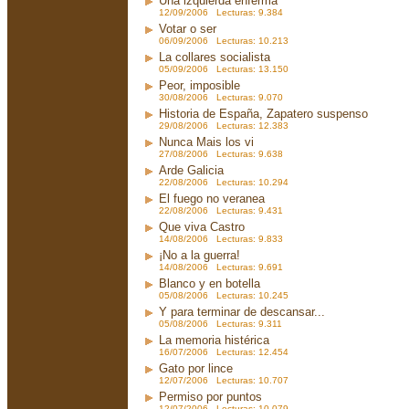
Una izquierda enferma
12/09/2006 Lecturas: 9.384
Votar o ser
06/09/2006 Lecturas: 10.213
La collares socialista
05/09/2006 Lecturas: 13.150
Peor, imposible
30/08/2006 Lecturas: 9.070
Historia de España, Zapatero suspenso
29/08/2006 Lecturas: 12.383
Nunca Mais los vi
27/08/2006 Lecturas: 9.638
Arde Galicia
22/08/2006 Lecturas: 10.294
El fuego no veranea
22/08/2006 Lecturas: 9.431
Que viva Castro
14/08/2006 Lecturas: 9.833
¡No a la guerra!
14/08/2006 Lecturas: 9.691
Blanco y en botella
05/08/2006 Lecturas: 10.245
Y para terminar de descansar...
05/08/2006 Lecturas: 9.311
La memoria histérica
16/07/2006 Lecturas: 12.454
Gato por lince
12/07/2006 Lecturas: 10.707
Permiso por puntos
12/07/2006 Lecturas: 10.079