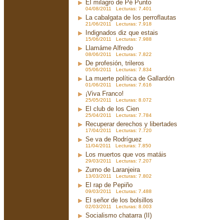
El milagro de Pé Punto
04/08/2011 Lecturas: 7.401
La cabalgata de los perroflautas
21/06/2011 Lecturas: 7.918
Indignados diz que estais
15/06/2011 Lecturas: 7.988
Llamáme Alfredo
08/06/2011 Lecturas: 7.822
De profesión, trileros
05/06/2011 Lecturas: 7.834
La muerte política de Gallardón
01/06/2011 Lecturas: 7.616
¡Viva Franco!
25/05/2011 Lecturas: 8.072
El club de los Cien
25/04/2011 Lecturas: 7.784
Recuperar derechos y libertades
17/04/2011 Lecturas: 7.720
Se va de Rodríguez
11/04/2011 Lecturas: 7.850
Los muertos que vos matáis
29/03/2011 Lecturas: 7.207
Zumo de Laranjeira
13/03/2011 Lecturas: 7.802
El rap de Pepiño
09/03/2011 Lecturas: 7.488
El señor de los bolsillos
02/03/2011 Lecturas: 8.003
Socialismo chatarra (II)