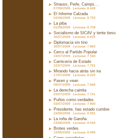
Strauss, Perle, Camps....
07/08/2009 Lecturas: 8.449
El Informe Calzada
03/08/2009 Lecturas: 8.753
La piba
01/08/2009 Lecturas: 8.709
Socialismo de SICAV y tente tieso
30/07/2009 Lecturas: 8.625
Diplomacia sin tino
30/07/2009 Lecturas: 7.883
Cerco al Partido Popular
24/07/2009 Lecturas: 7.540
Carnicería de Estado
22/07/2009 Lecturas: 7.791
Mirando hacia atrás sin ira
17/07/2009 Lecturas: 8.025
Pasen y vean
08/07/2009 Lecturas: 7.849
La derecha cainita
03/07/2009 Lecturas: 7.741
Puños como verdades
03/07/2009 Lecturas: 7.800
Presidente, has estado cumbre
24/06/2009 Lecturas: 8.581
La roña de Garoña
23/06/2009 Lecturas: 8.045
Brotes verdes
15/06/2009 Lecturas: 8.090
Caros socialistas