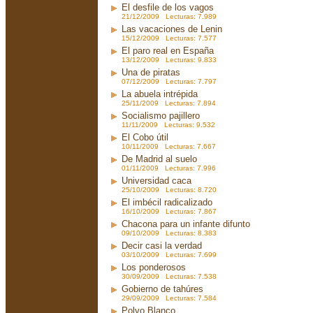
El desfile de los vagos
21/12/2009 Lecturas: 7.989
Las vacaciones de Lenin
15/12/2009 Lecturas: 7.577
El paro real en España
13/12/2009 Lecturas: 9.833
Una de piratas
07/12/2009 Lecturas: 7.797
La abuela intrépida
25/11/2009 Lecturas: 7.894
Socialismo pajillero
11/11/2009 Lecturas: 9.532
El Cobo útil
10/11/2009 Lecturas: 7.667
De Madrid al suelo
01/11/2009 Lecturas: 7.996
Universidad caca
25/10/2009 Lecturas: 8.720
El imbécil radicalizado
16/10/2009 Lecturas: 7.867
Chacona para un infante difunto
09/10/2009 Lecturas: 8.383
Decir casi la verdad
03/10/2009 Lecturas: 7.699
Los ponderosos
30/09/2009 Lecturas: 7.538
Gobierno de tahúres
29/09/2009 Lecturas: 7.584
Polvo Blanco