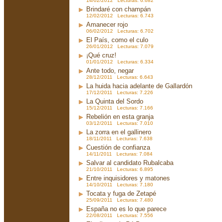
14/02/2012 Lecturas: 6.682
Brindaré con champán
12/02/2012 Lecturas: 6.743
Amanecer rojo
06/02/2012 Lecturas: 6.702
El País, como el culo
26/01/2012 Lecturas: 7.079
¡Qué cruz!
01/01/2012 Lecturas: 6.334
Ante todo, negar
28/12/2011 Lecturas: 6.643
La huida hacia adelante de Gallardón
17/12/2011 Lecturas: 7.226
La Quinta del Sordo
15/12/2011 Lecturas: 7.166
Rebelión en esta granja
03/12/2011 Lecturas: 7.010
La zorra en el gallinero
18/11/2011 Lecturas: 7.638
Cuestión de confianza
14/11/2011 Lecturas: 7.084
Salvar al candidato Rubalcaba
21/10/2011 Lecturas: 6.895
Entre inquisidores y matones
14/10/2011 Lecturas: 7.180
Tocata y fuga de Zetapé
25/09/2011 Lecturas: 7.480
España no es lo que parece
22/08/2011 Lecturas: 7.556