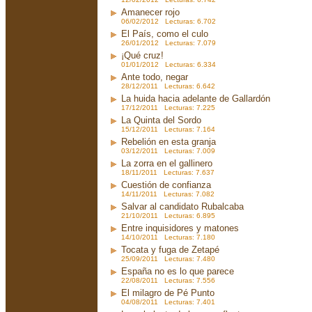
Amanecer rojo
06/02/2012 Lecturas: 6.702
El País, como el culo
26/01/2012 Lecturas: 7.079
¡Qué cruz!
01/01/2012 Lecturas: 6.334
Ante todo, negar
28/12/2011 Lecturas: 6.642
La huida hacia adelante de Gallardón
17/12/2011 Lecturas: 7.225
La Quinta del Sordo
15/12/2011 Lecturas: 7.164
Rebelión en esta granja
03/12/2011 Lecturas: 7.009
La zorra en el gallinero
18/11/2011 Lecturas: 7.637
Cuestión de confianza
14/11/2011 Lecturas: 7.082
Salvar al candidato Rubalcaba
21/10/2011 Lecturas: 6.895
Entre inquisidores y matones
14/10/2011 Lecturas: 7.180
Tocata y fuga de Zetapé
25/09/2011 Lecturas: 7.480
España no es lo que parece
22/08/2011 Lecturas: 7.556
El milagro de Pé Punto
04/08/2011 Lecturas: 7.401