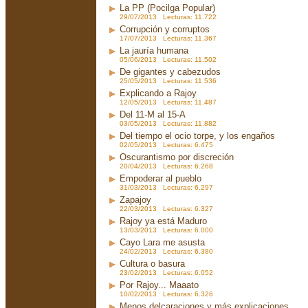
La PP (Pocilga Popular)
29/07/2013 Lecturas: 11.722
Corrupción y corruptos
17/07/2013 Lecturas: 11.367
La jauría humana
05/06/2013 Lecturas: 11.502
De gigantes y cabezudos
25/05/2013 Lecturas: 11.536
Explicando a Rajoy
12/05/2013 Lecturas: 11.487
Del 11-M al 15-A
03/05/2013 Lecturas: 11.882
Del tiempo el ocio torpe, y los engaños
02/05/2013 Lecturas: 6.475
Oscurantismo por discreción
20/04/2013 Lecturas: 6.268
Empoderar al pueblo
31/03/2013 Lecturas: 6.297
Zapajoy
22/03/2013 Lecturas: 6.327
Rajoy ya está Maduro
13/03/2013 Lecturas: 6.000
Cayo Lara me asusta
24/02/2013 Lecturas: 6.380
Cultura o basura
23/02/2013 Lecturas: 6.052
Por Rajoy... Maaato
10/02/2013 Lecturas: 6.326
Menos delcaraciones y más explicaciones