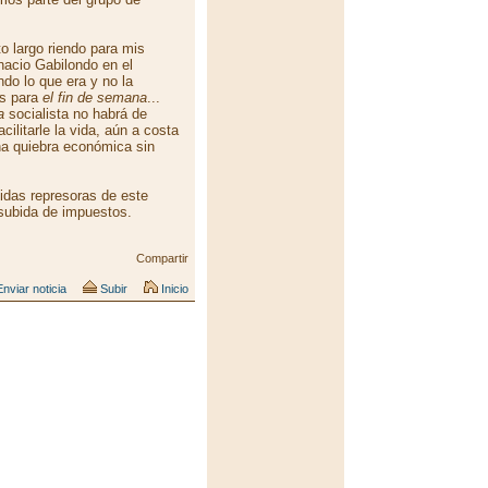
to largo riendo para mis
nacio Gabilondo en el
ndo lo que era y no la
as para
el fin de semana
...
a
socialista no habrá de
ilitarle la vida, aún a costa
una quiebra económica sin
idas represoras de este
ubida de impuestos.
Compartir
nviar noticia
Subir
Inicio