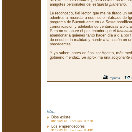
amigotes personales del
estadista planetario
.
Le reconozco, fiel lector, que me he tirado un ra
adentros al recordar a ese necio infatuado de Ig
programa de Buenafuente en
La Sexta
pontifica
comunicación y adelantando venturosas albrici
Pero no se apure el presentador que el
fascistill
abandonar a quienes tanto hacen día a día por fac
de encubrir la realidad y hundir a la nación en 
precedentes.
Y ya saben: antes de finalizar Agosto, más med
gobierno mendaz. Se aproxima una
acojonante
s
Imprimir
E
Más...
Dios existe
08/09/2013 Lecturas: 11.570
Los emprendedores
31/08/2013 Lecturas: 11.432