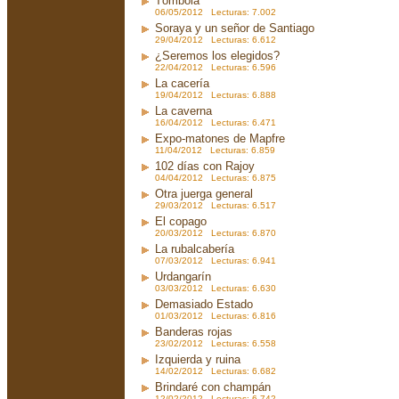
Tómbola
06/05/2012 Lecturas: 7.002
Soraya y un señor de Santiago
29/04/2012 Lecturas: 6.612
¿Seremos los elegidos?
22/04/2012 Lecturas: 6.596
La cacería
19/04/2012 Lecturas: 6.888
La caverna
16/04/2012 Lecturas: 6.471
Expo-matones de Mapfre
11/04/2012 Lecturas: 6.859
102 días con Rajoy
04/04/2012 Lecturas: 6.875
Otra juerga general
29/03/2012 Lecturas: 6.517
El copago
20/03/2012 Lecturas: 6.870
La rubalcabería
07/03/2012 Lecturas: 6.941
Urdangarín
03/03/2012 Lecturas: 6.630
Demasiado Estado
01/03/2012 Lecturas: 6.816
Banderas rojas
23/02/2012 Lecturas: 6.558
Izquierda y ruina
14/02/2012 Lecturas: 6.682
Brindaré con champán
12/02/2012 Lecturas: 6.742