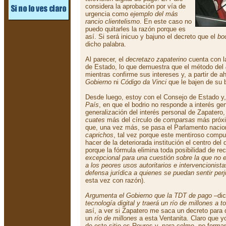
considera la aprobación por vía de
urgencia como
ejemplo del más
rancio clientelismo
. En este caso no
puedo quitarles la razón porque es
así. Si será inicuo y bajuno el decreto que el
bo
dicho palabra.
Al parecer, el
decretazo zapaterino
cuenta con l
de Estado, lo que demuestra que el método del
mientras confirme sus intereses y, a partir de a
Gobierno
ni
Código da Vinci
que le bajen de su b
Desde luego, estoy con el Consejo de Estado 
País
, en que el bodrio no responde a interés ge
generalización del interés personal de Zapatero,
cuates
más del círculo de
comparsas
más próxim
que, una vez más, se pasa el Parlamento nacio
caprichos
, tal vez porque este mentiroso compu
hacer de la deteriorada institución el centro del
porque la fórmula elimina toda posibilidad de rec
excepcional para una cuestión sobre la que no 
a los peores usos autoritarios e intervencionist
defensa jurídica a quienes se puedan sentir per
esta vez con razón).
Argumenta el Gobierno que la TDT de pago
–dic
tecnología digital y traerá un río de millones a 
así, a ver si Zapatero me saca un decreto par
un
río de millones
a esta Ventanita. Claro que y
de este sitio es Roures y, para colmo, no forma