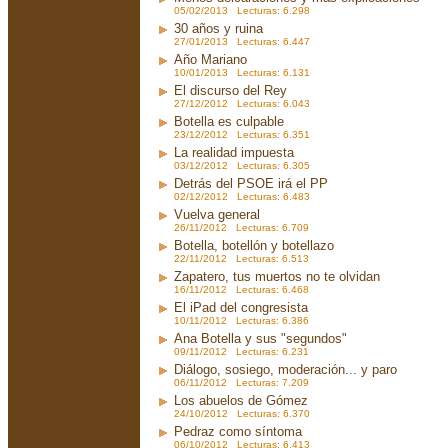
05/02/2013 Lecturas: 6.298
30 años y ruina
27/01/2013 Lecturas: 6.447
Año Mariano
10/01/2013 Lecturas: 6.131
El discurso del Rey
27/12/2012 Lecturas: 6.043
Botella es culpable
23/12/2012 Lecturas: 6.351
La realidad impuesta
03/12/2012 Lecturas: 6.305
Detrás del PSOE irá el PP
02/12/2012 Lecturas: 6.483
Vuelva general
26/11/2012 Lecturas: 6.709
Botella, botellón y botellazo
22/11/2012 Lecturas: 6.513
Zapatero, tus muertos no te olvidan
16/11/2012 Lecturas: 6.468
El iPad del congresista
10/11/2012 Lecturas: 6.386
Ana Botella y sus "segundos"
09/11/2012 Lecturas: 6.231
Diálogo, sosiego, moderación... y paro
06/11/2012 Lecturas: 7.209
Los abuelos de Gómez
24/10/2012 Lecturas: 6.370
Pedraz como síntoma
06/10/2012 Lecturas: 6.413