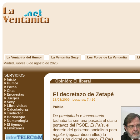
La Ventanita del Humor
La Ventanita Sexy
Los Foros de La Ventanita
Li
Madrid, jueves 6 de agosto de 2026
SERVICIOS
Inicio
Opinión: El liberal
Humor
Foros
Chat
El decretazo de Zetapé
Encuestas
Juegos
18/08/2009 Lecturas: 7.416
Sexy
Libro visitas
Publio
Calculadoras
Traductor
De
precipitado
e
innecesario
Horóscopo
tachaba la semana pasada el diario
Numerología
El tiempo
portavoz del PSOE,
El País
, el
Enlázanos
decreto del gobierno socialista para
regalar
(
regular
dicen ellos) la
televisión digital de pago.
El País