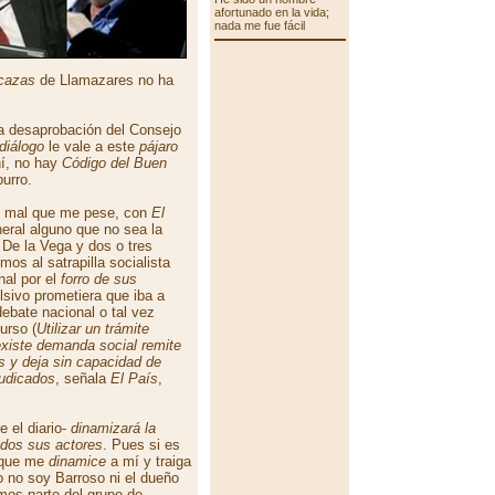
afortunado en la vida;
nada me fue fácil
cazas
de Llamazares no ha
a desaprobación del Consejo
diálogo
le vale a este
pájaro
hí, no hay
Código del Buen
urro.
y, mal que me pese, con
El
neral alguno que no sea la
 De la Vega y dos o tres
os al satrapilla socialista
nal por el
forro de sus
lsivo prometiera que iba a
 debate nacional o tal vez
urso (
Utilizar un trámite
existe demanda social remite
as y deja sin capacidad de
judicados
, señala
El País
,
e el diario-
dinamizará la
todos sus actores
. Pues si es
a que me
dinamice
a mí y traiga
o no soy Barroso ni el dueño
mos parte del grupo de