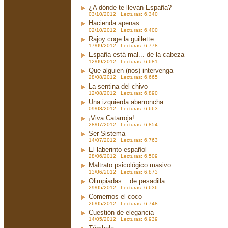
¿A dónde te llevan España?
03/10/2012 Lecturas: 6.340
Hacienda apenas
02/10/2012 Lecturas: 6.400
Rajoy coge la guillette
17/09/2012 Lecturas: 6.778
España está mal... de la cabeza
12/09/2012 Lecturas: 6.681
Que alguien (nos) intervenga
28/08/2012 Lecturas: 6.665
La sentina del chivo
12/08/2012 Lecturas: 6.890
Una izquierda aberroncha
09/08/2012 Lecturas: 6.663
¡Viva Catarroja!
28/07/2012 Lecturas: 6.854
Ser Sistema
14/07/2012 Lecturas: 6.763
El laberinto español
28/06/2012 Lecturas: 6.509
Maltrato psicológico masivo
13/06/2012 Lecturas: 6.873
Olimpiadas... de pesadilla
29/05/2012 Lecturas: 6.636
Comernos el coco
26/05/2012 Lecturas: 6.748
Cuestión de elegancia
14/05/2012 Lecturas: 6.939