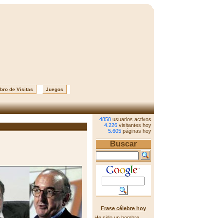
bro de Visitas
Juegos
4858
usuarios activos
4.226
visitantes hoy
5.605
páginas hoy
Buscar
Frase célebre hoy
He sido un hombre