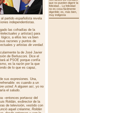
que no pueden digerir la
felicidad... La felicidad
no es cosa fácilmente
digerible; es, más bien,
muy indigesta
 al partido
españolista
revela
ciones independentistas.
ado las cofradías de la
intelectuales y artistas
) para
lógico, a ellos les va bien
 sus razones y puntos de
lectuales y artistas
de verdad
.
icularmente la de José Javier
isión de Berlusconi. Dice el
otará al PSOE porque
confía
smo, es la razón por la que
endo de lo que es capaz,
e sus expresiones. Una,
refrenable: es cuando a un
bre usted
. A alguien así, yo no
aría el saludo.
ba –entonces portavoz del
uis Roldán, exdirector de la
aras de televisión, vestido con
nunció aquel
créanme, Roldán
que, desde entonces y con lo