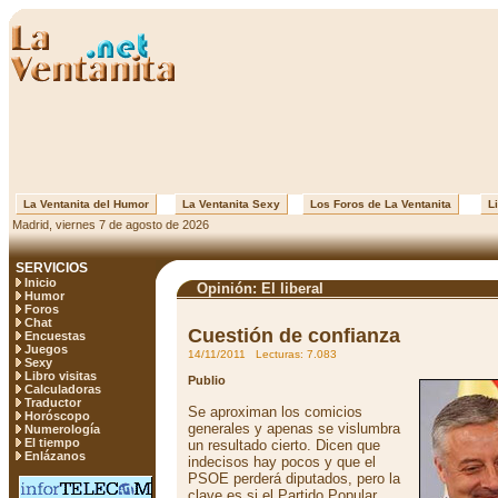
La Ventanita del Humor
La Ventanita Sexy
Los Foros de La Ventanita
Li
Madrid, viernes 7 de agosto de 2026
SERVICIOS
Inicio
Opinión: El liberal
Humor
Foros
Chat
Cuestión de confianza
Encuestas
Juegos
14/11/2011 Lecturas: 7.083
Sexy
Libro visitas
Publio
Calculadoras
Traductor
Se aproximan los comicios
Horóscopo
generales y apenas se vislumbra
Numerología
El tiempo
un resultado cierto. Dicen que
Enlázanos
indecisos hay pocos y que el
PSOE perderá diputados, pero la
clave es si el Partido Popular