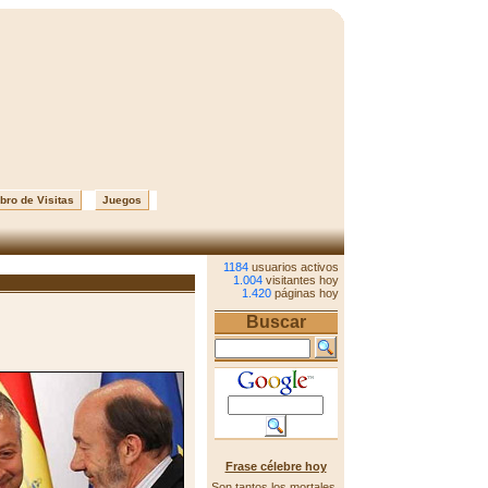
bro de Visitas
Juegos
1184
usuarios activos
1.004
visitantes hoy
1.420
páginas hoy
Buscar
Frase célebre hoy
Son tantos los mortales