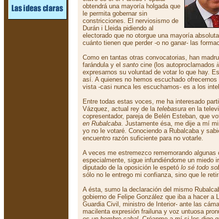
obtendrá una mayoría holgada que
le permita gobernar sin
constricciones. El nerviosismo de
Durán i Lleida pidiendo al
electorado que no otorgue una mayoría absoluta
cuánto tienen que perder -o no ganar- las forma
Como en tantas otras convocatorias, han madrug
farándula y el
santo
cine (los autoproclamados
expresarnos su voluntad de votar lo que hay. Es 
así. A quienes no hemos escuchado ofrecernos
vista -casi nunca les escuchamos- es a los inte
Entre todas estas voces, me ha interesado part
Vázquez, actual rey de la
telebasura
en la telev
copresentador, pareja de Belén Esteban, que v
en Rubalcaba
. Justamente ésa, me dije a mí mi
yo no le votaré. Conociendo a Rubalcaba y sabi
encuentro razón suficiente para no votarle.
A veces me estremezco rememorando algunas d
especialmente, sigue infundiéndome un miedo ir
diputado de la oposición le espetó
lo sé todo so
sólo no le entrego mi confianza, sino que le retir
A ésta, sumo la declaración del mismo Rubalca
gobierno de Felipe González que iba a hacer a L
Guardia Civil, ministro de Interior- ante las cám
macilenta expresión frailuna y voz untuosa pro
es un hombre cabal
. Créanme a mí si les digo 