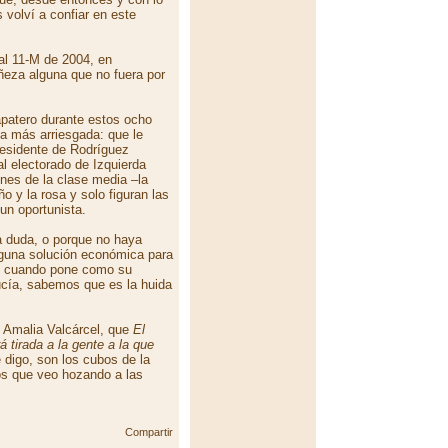
volví a confiar en este
 al 11-M de 2004, en
eza alguna que no fuera por
apatero durante estos ocho
ta más arriesgada: que le
esidente de Rodríguez
l electorado de Izquierda
nes de la clase media –la
o y la rosa y solo figuran las
un oportunista.
a duda, o porque no haya
alguna solución económica para
, cuando pone como su
cía, sabemos que es la huida
, Amalia Valcárcel, que
El
tirada a la gente a la que
digo, son los cubos de la
los que veo hozando a las
Compartir