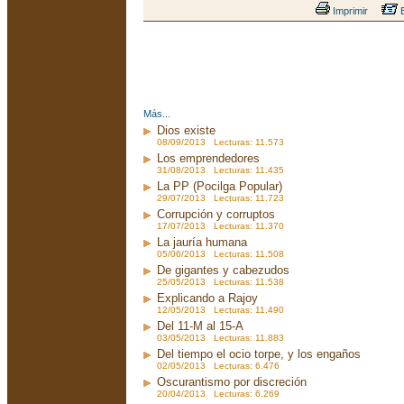
Imprimir
E
Más...
Dios existe
08/09/2013 Lecturas: 11.573
Los emprendedores
31/08/2013 Lecturas: 11.435
La PP (Pocilga Popular)
29/07/2013 Lecturas: 11.723
Corrupción y corruptos
17/07/2013 Lecturas: 11.370
La jauría humana
05/06/2013 Lecturas: 11.508
De gigantes y cabezudos
25/05/2013 Lecturas: 11.538
Explicando a Rajoy
12/05/2013 Lecturas: 11.490
Del 11-M al 15-A
03/05/2013 Lecturas: 11.883
Del tiempo el ocio torpe, y los engaños
02/05/2013 Lecturas: 6.476
Oscurantismo por discreción
20/04/2013 Lecturas: 6.269