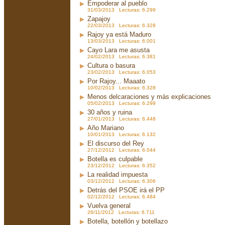
Empoderar al pueblo
31/03/2013 Lecturas: 6.299
Zapajoy
22/03/2013 Lecturas: 6.328
Rajoy ya está Maduro
13/03/2013 Lecturas: 6.001
Cayo Lara me asusta
24/02/2013 Lecturas: 6.381
Cultura o basura
23/02/2013 Lecturas: 6.053
Por Rajoy... Maaato
10/02/2013 Lecturas: 6.328
Menos delcaraciones y más explicaciones
05/02/2013 Lecturas: 6.299
30 años y ruina
27/01/2013 Lecturas: 6.448
Año Mariano
10/01/2013 Lecturas: 6.132
El discurso del Rey
27/12/2012 Lecturas: 6.044
Botella es culpable
23/12/2012 Lecturas: 6.352
La realidad impuesta
03/12/2012 Lecturas: 6.306
Detrás del PSOE irá el PP
02/12/2012 Lecturas: 6.484
Vuelva general
26/11/2012 Lecturas: 6.711
Botella, botellón y botellazo