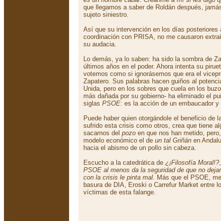
que llegamos a saber de Roldán después, jamás 
sujeto siniestro.
Así que su intervención en los días posteriores
coordinación con PRISA, no me causaron extrañ
su audacia.
Lo demás, ya lo saben: ha sido la sombra de Z
últimos años en el poder. Ahora intenta su pirue
votemos como si ignorásemos que era el vicepr
Zapatero. Sus palabras hacen guiños al potencia
Unida, pero en los sobres que cuela en los buzo
más dañada por su gobierno- ha eliminado el puñ
siglas
PSOE
: es la acción de un embaucador y 
Puede haber quien otorgándole el beneficio de l
sufrido esta crisis como otros, crea que tiene 
sacarnos del
pozo
en que nos han metido, pero
modelo económico el de
un tal Griñán
en Andalu
hacia el abismo de un pollo sin cabeza.
Escucho a la catedrática de
¿¡Filosofía Moral!?
PSOE al menos da la seguridad de que no dejará 
con la crisis le pinta mal
. Más que el PSOE, me 
basura de DIA, Eroski o Carrefur Market entre 
víctimas de esta falange.