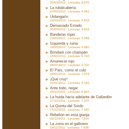
20/03/2012 Lecturas: 6.870
La rubalcabería
07/03/2012 Lecturas: 6.941
Urdangarín
03/03/2012 Lecturas: 6.633
Demasiado Estado
01/03/2012 Lecturas: 6.816
Banderas rojas
23/02/2012 Lecturas: 6.558
Izquierda y ruina
14/02/2012 Lecturas: 6.682
Brindaré con champán
12/02/2012 Lecturas: 6.743
Amanecer rojo
06/02/2012 Lecturas: 6.702
El País, como el culo
26/01/2012 Lecturas: 7.079
¡Qué cruz!
01/01/2012 Lecturas: 6.334
Ante todo, negar
28/12/2011 Lecturas: 6.643
La huida hacia adelante de Gallardón
17/12/2011 Lecturas: 7.225
La Quinta del Sordo
15/12/2011 Lecturas: 7.165
Rebelión en esta granja
03/12/2011 Lecturas: 7.010
La zorra en el gallinero
18/11/2011 Lecturas: 7.638