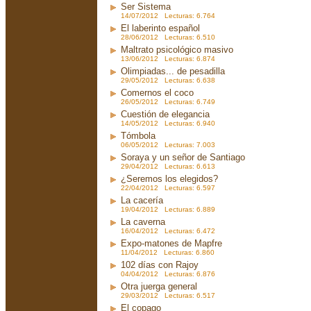
Ser Sistema
14/07/2012 Lecturas: 6.764
El laberinto español
28/06/2012 Lecturas: 6.510
Maltrato psicológico masivo
13/06/2012 Lecturas: 6.874
Olimpiadas... de pesadilla
29/05/2012 Lecturas: 6.638
Comernos el coco
26/05/2012 Lecturas: 6.749
Cuestión de elegancia
14/05/2012 Lecturas: 6.940
Tómbola
06/05/2012 Lecturas: 7.003
Soraya y un señor de Santiago
29/04/2012 Lecturas: 6.613
¿Seremos los elegidos?
22/04/2012 Lecturas: 6.597
La cacería
19/04/2012 Lecturas: 6.889
La caverna
16/04/2012 Lecturas: 6.472
Expo-matones de Mapfre
11/04/2012 Lecturas: 6.860
102 días con Rajoy
04/04/2012 Lecturas: 6.876
Otra juerga general
29/03/2012 Lecturas: 6.517
El copago