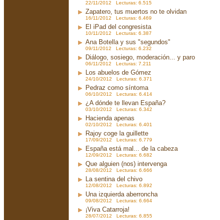
22/11/2012 Lecturas: 6.515
Zapatero, tus muertos no te olvidan
16/11/2012 Lecturas: 6.469
El iPad del congresista
10/11/2012 Lecturas: 6.387
Ana Botella y sus "segundos"
09/11/2012 Lecturas: 6.232
Diálogo, sosiego, moderación... y paro
06/11/2012 Lecturas: 7.211
Los abuelos de Gómez
24/10/2012 Lecturas: 6.371
Pedraz como síntoma
06/10/2012 Lecturas: 6.414
¿A dónde te llevan España?
03/10/2012 Lecturas: 6.342
Hacienda apenas
02/10/2012 Lecturas: 6.401
Rajoy coge la guillette
17/09/2012 Lecturas: 6.779
España está mal... de la cabeza
12/09/2012 Lecturas: 6.682
Que alguien (nos) intervenga
28/08/2012 Lecturas: 6.666
La sentina del chivo
12/08/2012 Lecturas: 6.892
Una izquierda aberroncha
09/08/2012 Lecturas: 6.664
¡Viva Catarroja!
28/07/2012 Lecturas: 6.855