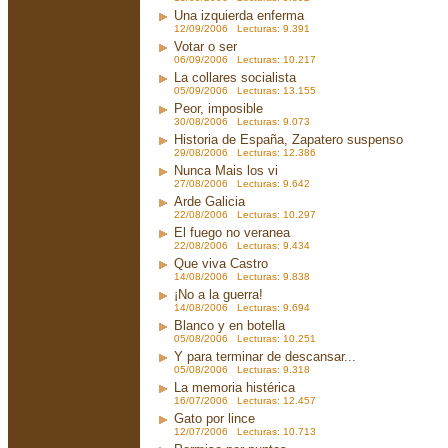
Una izquierda enferma
12/09/2006 Lecturas: 9.391
Votar o ser
06/09/2006 Lecturas: 10.217
La collares socialista
05/09/2006 Lecturas: 13.155
Peor, imposible
30/08/2006 Lecturas: 9.073
Historia de España, Zapatero suspenso
29/08/2006 Lecturas: 12.386
Nunca Mais los vi
27/08/2006 Lecturas: 9.642
Arde Galicia
22/08/2006 Lecturas: 10.297
El fuego no veranea
22/08/2006 Lecturas: 9.434
Que viva Castro
14/08/2006 Lecturas: 9.838
¡No a la guerra!
14/08/2006 Lecturas: 9.694
Blanco y en botella
05/08/2006 Lecturas: 10.251
Y para terminar de descansar...
05/08/2006 Lecturas: 9.318
La memoria histérica
16/07/2006 Lecturas: 12.457
Gato por lince
12/07/2006 Lecturas: 10.713