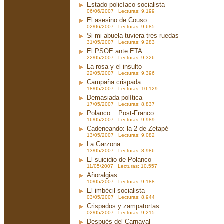
Estado policíaco socialista
06/06/2007 Lecturas: 9.199
El asesino de Couso
02/06/2007 Lecturas: 9.685
Si mi abuela tuviera tres ruedas
31/05/2007 Lecturas: 9.283
El PSOE ante ETA
22/05/2007 Lecturas: 9.326
La rosa y el insulto
22/05/2007 Lecturas: 9.396
Campaña crispada
18/05/2007 Lecturas: 10.129
Demasiada política
17/05/2007 Lecturas: 8.837
Polanco... Post-Franco
16/05/2007 Lecturas: 9.989
Cadeneando: la 2 de Zetapé
13/05/2007 Lecturas: 9.082
La Garzona
13/05/2007 Lecturas: 8.986
El suicidio de Polanco
11/05/2007 Lecturas: 10.557
Añoralgias
10/05/2007 Lecturas: 9.188
El imbécil socialista
03/05/2007 Lecturas: 8.944
Crispados y zampatortas
02/05/2007 Lecturas: 9.215
Después del Carnaval