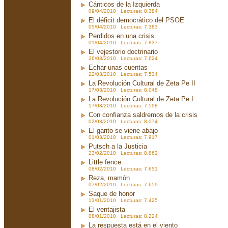
Cánticos de la Izquierda
09/04/2010 Lecturas: 8.384
El déficit democrático del PSOE
05/04/2010 Lecturas: 7.383
Perdidos en una crisis
01/04/2010 Lecturas: 7.837
El vejestorio doctrinario
26/03/2010 Lecturas: 7.624
Echar unas cuentas
22/03/2010 Lecturas: 7.534
La Revolución Cultural de Zeta Pe II
17/03/2010 Lecturas: 8.048
La Revolución Cultural de Zeta Pe I
17/03/2010 Lecturas: 7.598
Con confianza saldremos de la crisis
02/03/2010 Lecturas: 8.074
El garito se viene abajo
01/03/2010 Lecturas: 7.917
Putsch a la Justicia
23/02/2010 Lecturas: 8.862
Little fence
08/02/2010 Lecturas: 7.651
Reza, mamón
07/02/2010 Lecturas: 7.659
Saque de honor
13/01/2010 Lecturas: 7.425
El ventajista
08/01/2010 Lecturas: 8.224
La respuesta está en el viento