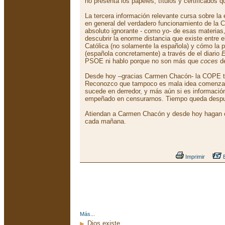
no presenta los papeles, títulos y certificados 
La tercera información relevante cursa sobre la
en general del verdadero funcionamiento de la 
absoluto ignorante - como yo- de esas materia
descubrir la enorme distancia que existe entre e
Católica (no solamente la española) y cómo la 
(española concretamente) a través de el diario
E
PSOE ni hablo porque no son más que
coces
de
Desde hoy –gracias Carmen Chacón- la COPE t
Reconozco que tampoco es mala idea comenzar
sucede en derredor, y más aún si es información
empeñado en censurarnos. Tiempo queda despu
Atiendan a Carmen Chacón y desde hoy hagan
cada mañana.
Imprimir
E
Más...
Dios existe