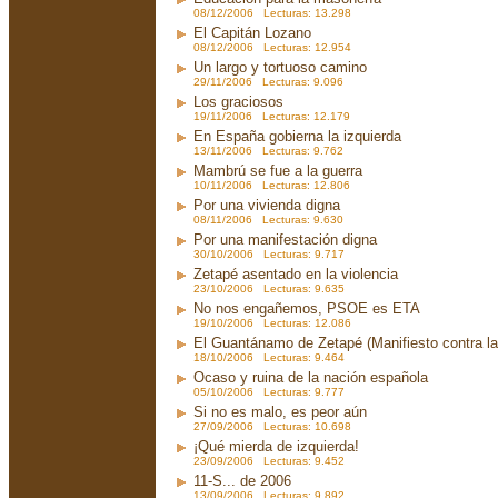
08/12/2006 Lecturas: 13.298
El Capitán Lozano
08/12/2006 Lecturas: 12.954
Un largo y tortuoso camino
29/11/2006 Lecturas: 9.096
Los graciosos
19/11/2006 Lecturas: 12.179
En España gobierna la izquierda
13/11/2006 Lecturas: 9.762
Mambrú se fue a la guerra
10/11/2006 Lecturas: 12.806
Por una vivienda digna
08/11/2006 Lecturas: 9.630
Por una manifestación digna
30/10/2006 Lecturas: 9.717
Zetapé asentado en la violencia
23/10/2006 Lecturas: 9.635
No nos engañemos, PSOE es ETA
19/10/2006 Lecturas: 12.086
El Guantánamo de Zetapé (Manifiesto contra la 
18/10/2006 Lecturas: 9.464
Ocaso y ruina de la nación española
05/10/2006 Lecturas: 9.777
Si no es malo, es peor aún
27/09/2006 Lecturas: 10.698
¡Qué mierda de izquierda!
23/09/2006 Lecturas: 9.452
11-S... de 2006
13/09/2006 Lecturas: 9.892