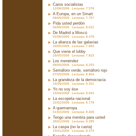
Caros socialistas
12/06/2009 Lecturas: 7.578
A Europa, en un Smart
09/06/2009 Lecturas: 7.797
Pida usted perdón
04/06/2009 Lecturas: 8.022
De Madrid a Moscú
02/06/2009 Lecturas: 8.478
La alianza de las galaxias
20/05/2009 Lecturas: 7.683
Que viene el lobby
16/05/2009 Lecturas: 7.823
Los menéndez
08/05/2009 Lecturas: 8.253
Semáforo verde, semáforo rojo
07/05/2009 Lecturas: 8.904
La grandeza de la democracia
24/04/2009 Lecturas: 8.351
Yo no soy ése
15/04/2009 Lecturas: 8.043
La escopeta nacional
22/02/2009 Lecturas: 8.779
A quemarropa
01/02/2009 Lecturas: 8.408
Tengo una mentira para usted
28/01/2009 Lecturas: 8.285
La caspa (no la casta)
15/01/2009 Lecturas: 8.373