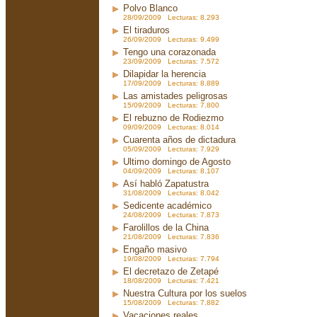
Polvo Blanco
28/09/2009 Lecturas: 8.293
El tiraduros
26/09/2009 Lecturas: 9.499
Tengo una corazonada
23/09/2009 Lecturas: 7.572
Dilapidar la herencia
17/09/2009 Lecturas: 8.889
Las amistades peligrosas
15/09/2009 Lecturas: 7.800
El rebuzno de Rodiezmo
09/09/2009 Lecturas: 8.014
Cuarenta años de dictadura
05/09/2009 Lecturas: 7.929
Ultimo domingo de Agosto
04/09/2009 Lecturas: 8.107
Así habló Zapatustra
31/08/2009 Lecturas: 8.042
Sedicente académico
24/08/2009 Lecturas: 7.873
Farolillos de la China
21/08/2009 Lecturas: 7.836
Engaño masivo
19/08/2009 Lecturas: 7.794
El decretazo de Zetapé
18/08/2009 Lecturas: 7.421
Nuestra Cultura por los suelos
15/08/2009 Lecturas: 7.882
Vacaciones reales