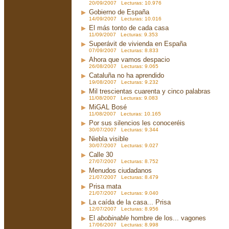
20/09/2007 Lecturas: 10.976
Gobierno de España
14/09/2007 Lecturas: 10.016
El más tonto de cada casa
11/09/2007 Lecturas: 9.353
Superávit de vivienda en España
07/09/2007 Lecturas: 8.833
Ahora que vamos despacio
26/08/2007 Lecturas: 9.065
Cataluña no ha aprendido
19/08/2007 Lecturas: 9.232
Mil trescientas cuarenta y cinco palabras
11/08/2007 Lecturas: 9.083
MiGAL Bosé
11/08/2007 Lecturas: 10.165
Por sus silencios les conoceréis
30/07/2007 Lecturas: 9.344
Niebla visible
30/07/2007 Lecturas: 9.027
Calle 30
27/07/2007 Lecturas: 8.752
Menudos ciudadanos
21/07/2007 Lecturas: 8.479
Prisa mata
21/07/2007 Lecturas: 9.040
La caída de la casa... Prisa
12/07/2007 Lecturas: 8.956
El
abobinable
hombre de los... vagones
17/06/2007 Lecturas: 8.998