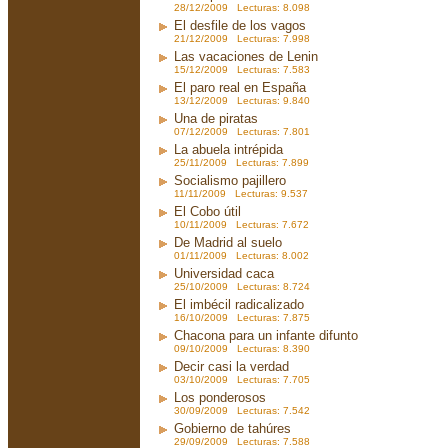
28/12/2009 Lecturas: 8.098
El desfile de los vagos
21/12/2009 Lecturas: 7.998
Las vacaciones de Lenin
15/12/2009 Lecturas: 7.583
El paro real en España
13/12/2009 Lecturas: 9.840
Una de piratas
07/12/2009 Lecturas: 7.801
La abuela intrépida
25/11/2009 Lecturas: 7.899
Socialismo pajillero
11/11/2009 Lecturas: 9.537
El Cobo útil
10/11/2009 Lecturas: 7.672
De Madrid al suelo
01/11/2009 Lecturas: 8.002
Universidad caca
25/10/2009 Lecturas: 8.724
El imbécil radicalizado
16/10/2009 Lecturas: 7.875
Chacona para un infante difunto
09/10/2009 Lecturas: 8.390
Decir casi la verdad
03/10/2009 Lecturas: 7.705
Los ponderosos
30/09/2009 Lecturas: 7.542
Gobierno de tahúres
29/09/2009 Lecturas: 7.588