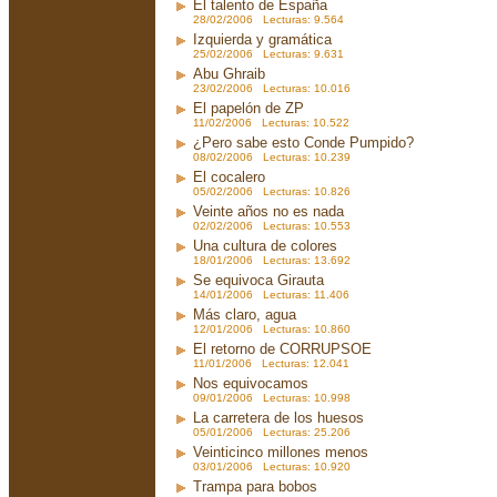
El talento de España
28/02/2006 Lecturas: 9.564
Izquierda y gramática
25/02/2006 Lecturas: 9.631
Abu Ghraib
23/02/2006 Lecturas: 10.016
El papelón de ZP
11/02/2006 Lecturas: 10.522
¿Pero sabe esto Conde Pumpido?
08/02/2006 Lecturas: 10.239
El cocalero
05/02/2006 Lecturas: 10.826
Veinte años no es nada
02/02/2006 Lecturas: 10.553
Una cultura de colores
18/01/2006 Lecturas: 13.692
Se equivoca Girauta
14/01/2006 Lecturas: 11.406
Más claro, agua
12/01/2006 Lecturas: 10.860
El retorno de CORRUPSOE
11/01/2006 Lecturas: 12.041
Nos equivocamos
09/01/2006 Lecturas: 10.998
La carretera de los huesos
05/01/2006 Lecturas: 25.206
Veinticinco millones menos
03/01/2006 Lecturas: 10.920
Trampa para bobos