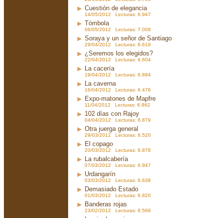
Cuestión de elegancia
14/05/2012 Lecturas: 6.947
Tómbola
06/05/2012 Lecturas: 7.008
Soraya y un señor de Santiago
29/04/2012 Lecturas: 6.619
¿Seremos los elegidos?
22/04/2012 Lecturas: 6.604
La cacería
19/04/2012 Lecturas: 6.894
La caverna
16/04/2012 Lecturas: 6.476
Expo-matones de Mapfre
11/04/2012 Lecturas: 6.862
102 días con Rajoy
04/04/2012 Lecturas: 6.879
Otra juerga general
29/03/2012 Lecturas: 6.520
El copago
20/03/2012 Lecturas: 6.878
La rubalcabería
07/03/2012 Lecturas: 6.947
Urdangarín
03/03/2012 Lecturas: 6.638
Demasiado Estado
01/03/2012 Lecturas: 6.820
Banderas rojas
23/02/2012 Lecturas: 6.566