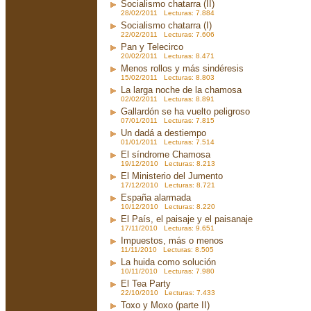
Socialismo chatarra (II)
28/02/2011 Lecturas: 7.884
Socialismo chatarra (I)
22/02/2011 Lecturas: 7.606
Pan y Telecirco
20/02/2011 Lecturas: 8.471
Menos rollos y más sindéresis
15/02/2011 Lecturas: 8.803
La larga noche de la chamosa
02/02/2011 Lecturas: 8.891
Gallardón se ha vuelto peligroso
07/01/2011 Lecturas: 7.815
Un dadá a destiempo
01/01/2011 Lecturas: 7.514
El síndrome Chamosa
19/12/2010 Lecturas: 8.213
El Ministerio del Jumento
17/12/2010 Lecturas: 8.721
España alarmada
10/12/2010 Lecturas: 8.220
El País, el paisaje y el paisanaje
17/11/2010 Lecturas: 9.651
Impuestos, más o menos
11/11/2010 Lecturas: 8.505
La huida como solución
10/11/2010 Lecturas: 7.980
El Tea Party
22/10/2010 Lecturas: 7.433
Toxo y Moxo (parte II)