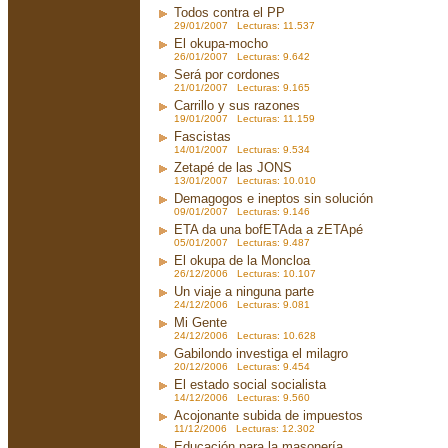
Todos contra el PP
29/01/2007 Lecturas: 11.537
El okupa-mocho
26/01/2007 Lecturas: 9.642
Será por cordones
21/01/2007 Lecturas: 9.165
Carrillo y sus razones
19/01/2007 Lecturas: 11.159
Fascistas
14/01/2007 Lecturas: 9.534
Zetapé de las JONS
13/01/2007 Lecturas: 10.010
Demagogos e ineptos sin solución
09/01/2007 Lecturas: 9.146
ETA da una bofETAda a zETApé
05/01/2007 Lecturas: 9.487
El okupa de la Moncloa
26/12/2006 Lecturas: 10.107
Un viaje a ninguna parte
24/12/2006 Lecturas: 9.081
Mi Gente
24/12/2006 Lecturas: 10.628
Gabilondo investiga el milagro
20/12/2006 Lecturas: 9.454
El estado social socialista
14/12/2006 Lecturas: 9.560
Acojonante subida de impuestos
11/12/2006 Lecturas: 12.302
Educación para la masonería