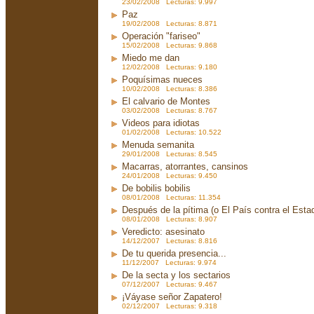
23/02/2008 Lecturas: 9.997
Paz
19/02/2008 Lecturas: 8.871
Operación "fariseo"
15/02/2008 Lecturas: 9.868
Miedo me dan
12/02/2008 Lecturas: 9.180
Poquísimas nueces
10/02/2008 Lecturas: 8.386
El calvario de Montes
03/02/2008 Lecturas: 8.767
Videos para idiotas
01/02/2008 Lecturas: 10.522
Menuda semanita
29/01/2008 Lecturas: 8.545
Macarras, atorrantes, cansinos
24/01/2008 Lecturas: 9.450
De bobilis bobilis
08/01/2008 Lecturas: 11.354
Después de la pítima (o El País contra el Est
08/01/2008 Lecturas: 8.907
Veredicto: asesinato
14/12/2007 Lecturas: 8.816
De tu querida presencia...
11/12/2007 Lecturas: 9.974
De la secta y los sectarios
07/12/2007 Lecturas: 9.467
¡Váyase señor Zapatero!
02/12/2007 Lecturas: 9.318