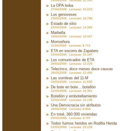
29/04/2006 Lecturas: 11.526
La OPA boba
27/04/2006 Lecturas: 10.023
Los genoveses
25/04/2006 Lecturas: 16.796
Estado de sitio
24/04/2006 Lecturas: 14.284
Marbella
19/04/2006 Lecturas: 10.027
Monseñora
11/04/2006 Lecturas: 9.715
ETA en socorro de Zapatero
03/04/2006 Lecturas: 10.187
Los comunicados de ETA
28/03/2006 Lecturas: 12.228
Telecinco, doce meses doce causas
28/03/2006 Lecturas: 12.490
Las sombras del 11-M
23/03/2006 Lecturas: 11.630
De bote en bote... botellón
22/03/2006 Lecturas: 10.361
Botellón y embotellamiento
22/03/2006 Lecturas: 10.139
Una Democracia sin atributos
19/03/2006 Lecturas: 9.844
En total, 360.000 viviendas
05/03/2006 Lecturas: 9.707
Todos fuimos heridos en Rodilla Herida
03/03/2006 Lecturas: 15.228