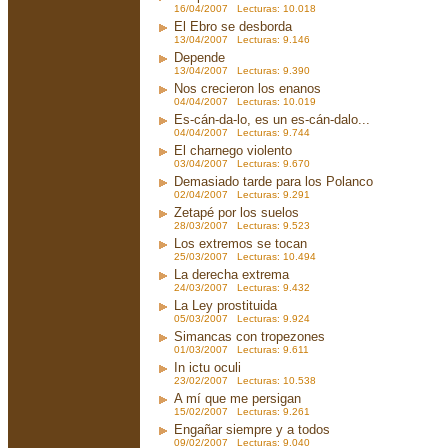
16/04/2007 Lecturas: 10.018
El Ebro se desborda
13/04/2007 Lecturas: 9.146
Depende
13/04/2007 Lecturas: 9.390
Nos crecieron los enanos
04/04/2007 Lecturas: 10.019
Es-cán-da-lo, es un es-cán-dalo...
04/04/2007 Lecturas: 9.744
El charnego violento
03/04/2007 Lecturas: 9.670
Demasiado tarde para los Polanco
02/04/2007 Lecturas: 9.291
Zetapé por los suelos
28/03/2007 Lecturas: 9.523
Los extremos se tocan
25/03/2007 Lecturas: 10.494
La derecha extrema
24/03/2007 Lecturas: 9.432
La Ley prostituida
05/03/2007 Lecturas: 9.924
Simancas con tropezones
01/03/2007 Lecturas: 9.611
In ictu oculi
23/02/2007 Lecturas: 10.538
A mí que me persigan
15/02/2007 Lecturas: 9.261
Engañar siempre y a todos
09/02/2007 Lecturas: 9.040