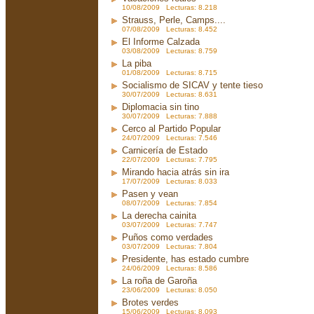
10/08/2009 Lecturas: 8.218
Strauss, Perle, Camps....
07/08/2009 Lecturas: 8.452
El Informe Calzada
03/08/2009 Lecturas: 8.759
La piba
01/08/2009 Lecturas: 8.715
Socialismo de SICAV y tente tieso
30/07/2009 Lecturas: 8.631
Diplomacia sin tino
30/07/2009 Lecturas: 7.888
Cerco al Partido Popular
24/07/2009 Lecturas: 7.546
Carnicería de Estado
22/07/2009 Lecturas: 7.795
Mirando hacia atrás sin ira
17/07/2009 Lecturas: 8.033
Pasen y vean
08/07/2009 Lecturas: 7.854
La derecha cainita
03/07/2009 Lecturas: 7.747
Puños como verdades
03/07/2009 Lecturas: 7.804
Presidente, has estado cumbre
24/06/2009 Lecturas: 8.586
La roña de Garoña
23/06/2009 Lecturas: 8.050
Brotes verdes
15/06/2009 Lecturas: 8.093