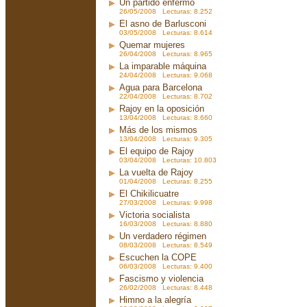
Un partido enfermo
26/05/2008 Lecturas: 8.252
El asno de Barlusconi
03/05/2008 Lecturas: 8.614
Quemar mujeres
26/04/2008 Lecturas: 8.965
La imparable máquina
24/04/2008 Lecturas: 9.068
Agua para Barcelona
22/04/2008 Lecturas: 8.702
Rajoy en la oposición
13/04/2008 Lecturas: 8.660
Más de los mismos
13/04/2008 Lecturas: 9.305
El equipo de Rajoy
03/04/2008 Lecturas: 10.803
La vuelta de Rajoy
01/04/2008 Lecturas: 8.255
El Chikilicuatre
27/03/2008 Lecturas: 9.998
Victoria socialista
16/03/2008 Lecturas: 8.880
Un verdadero régimen
08/03/2008 Lecturas: 8.549
Escuchen la COPE
06/03/2008 Lecturas: 9.400
Fascismo y violencia
26/02/2008 Lecturas: 8.448
Himno a la alegría