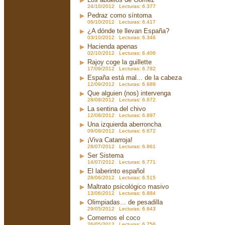
24/10/2012 Lecturas: 6.377
Pedraz como síntoma
06/10/2012 Lecturas: 6.417
¿A dónde te llevan España?
03/10/2012 Lecturas: 6.346
Hacienda apenas
02/10/2012 Lecturas: 6.406
Rajoy coge la guillette
17/09/2012 Lecturas: 6.782
España está mal... de la cabeza
12/09/2012 Lecturas: 6.689
Que alguien (nos) intervenga
28/08/2012 Lecturas: 6.672
La sentina del chivo
12/08/2012 Lecturas: 6.897
Una izquierda aberroncha
09/08/2012 Lecturas: 6.672
¡Viva Catarroja!
28/07/2012 Lecturas: 6.861
Ser Sistema
14/07/2012 Lecturas: 6.771
El laberinto español
28/06/2012 Lecturas: 6.515
Maltrato psicológico masivo
13/06/2012 Lecturas: 6.884
Olimpiadas... de pesadilla
29/05/2012 Lecturas: 6.643
Comernos el coco
26/05/2012 Lecturas: 6.756