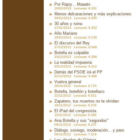
Por Rajoy... Maaato
10/02/2013 Lecturas: 6.331
Menos delcaraciones y más explicaciones
05/02/2013 Lecturas: 6.305
30 años y ruina
27/01/2013 Lecturas: 6.452
Año Mariano
10/01/2013 Lecturas: 6.135
El discurso del Rey
27/12/2012 Lecturas: 6.049
Botella es culpable
23/12/2012 Lecturas: 6.358
La realidad impuesta
03/12/2012 Lecturas: 6.312
Detrás del PSOE irá el PP
02/12/2012 Lecturas: 6.488
Vuelva general
26/11/2012 Lecturas: 6.715
Botella, botellón y botellazo
22/11/2012 Lecturas: 6.521
Zapatero, tus muertos no te olvidan
16/11/2012 Lecturas: 6.476
El iPad del congresista
10/11/2012 Lecturas: 6.394
Ana Botella y sus "segundos"
09/11/2012 Lecturas: 6.237
Diálogo, sosiego, moderación... y paro
06/11/2012 Lecturas: 7.219
Los abuelos de Gómez