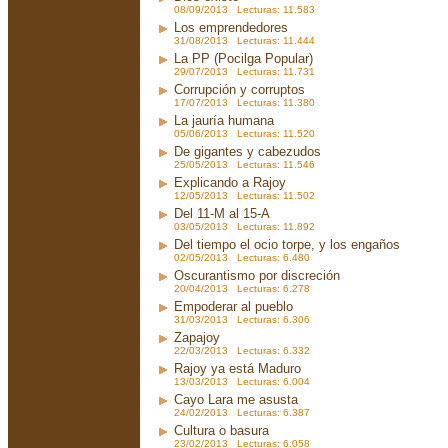
08/09/2013 Lecturas: 11.583
Los emprendedores
31/08/2013 Lecturas: 11.444
La PP (Pocilga Popular)
29/07/2013 Lecturas: 11.731
Corrupción y corruptos
17/07/2013 Lecturas: 11.380
La jauría humana
05/06/2013 Lecturas: 11.520
De gigantes y cabezudos
25/05/2013 Lecturas: 11.546
Explicando a Rajoy
12/05/2013 Lecturas: 11.502
Del 11-M al 15-A
03/05/2013 Lecturas: 11.892
Del tiempo el ocio torpe, y los engaños
02/05/2013 Lecturas: 6.480
Oscurantismo por discreción
20/04/2013 Lecturas: 6.278
Empoderar al pueblo
31/03/2013 Lecturas: 6.306
Zapajoy
22/03/2013 Lecturas: 6.332
Rajoy ya está Maduro
13/03/2013 Lecturas: 6.004
Cayo Lara me asusta
24/02/2013 Lecturas: 6.387
Cultura o basura
23/02/2013 Lecturas: 6.058