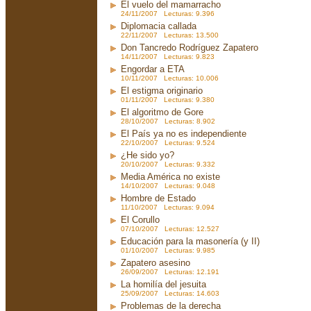
El vuelo del mamarracho
24/11/2007 Lecturas: 9.396
Diplomacia callada
22/11/2007 Lecturas: 13.500
Don Tancredo Rodríguez Zapatero
14/11/2007 Lecturas: 9.823
Engordar a ETA
10/11/2007 Lecturas: 10.006
El estigma originario
01/11/2007 Lecturas: 9.380
El algoritmo de Gore
28/10/2007 Lecturas: 8.902
El País ya no es independiente
22/10/2007 Lecturas: 9.524
¿He sido yo?
20/10/2007 Lecturas: 9.332
Media América no existe
14/10/2007 Lecturas: 9.048
Hombre de Estado
11/10/2007 Lecturas: 9.094
El Corullo
07/10/2007 Lecturas: 12.527
Educación para la masonería (y II)
01/10/2007 Lecturas: 9.985
Zapatero asesino
26/09/2007 Lecturas: 12.191
La homilía del jesuita
25/09/2007 Lecturas: 14.603
Problemas de la derecha