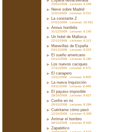
España desacelerada
15/01/2009 Lecturas: 9.256
Nieve sobre Madrid
11/01/2009 Lecturas: 8.512
La constante Z
07/01/2009 Lecturas: 10.031
Annus horribilis
31/12/2008 Lecturas: 8.145
Un hotel de Mallorca
22/12/2008 Lecturas: 8.113
Maravillas de España
03/12/2008 Lecturas: 8.525
El sueño americano
02/12/2008 Lecturas: 8.180
Los nuevos caciques
27/11/2008 Lecturas: 8.571
El canapero
13/11/2008 Lecturas: 8.805
La nueva Inquisición
03/11/2008 Lecturas: 8.469
El payaso imposible
29/10/2008 Lecturas: 9.627
Confíe en mi
26/10/2008 Lecturas: 8.266
Cuéntame cómo pasó
12/10/2008 Lecturas: 9.339
Arrimar el hombro
06/10/2008 Lecturas: 8.040
Zapatético
29/09/2008 Lecturas: 8.570