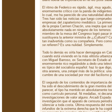
El ritmo de Federico es rápido, ágil, muy agudo
enormemente crítico con la panda de indigentes
lo cual, me ha parecido de una naturalidad absol
Tres han sido las noticias que luego compruebo 
empresas del
zapaterismo
mediático. La primera
de la propia Carmen Chacón, una inepta que sa
absolutamente nada en ninguno de los terrenos
miembro de la mesa del Congreso logró pasar in
sustituyera la anterior ministra de ¿¡Cultura!?
tan inadvertida como su compañera. Pero como
se refieren?
Es una nulidad. Simplemente.
Todo lo demás es oírla hacer demagogia en Ca
cuando está viviendo en la más elitista urbaniz
con Miguel Barroso, ex Secretario de Estado al
enormemente rico regalándole a dedo una televis
es típico del socialista español: haz lo que dig
otra aranera, una
zetapé
más de la política: una
cumbre de una sociedad por mor del facilismo po
El segundo de los contenidos de importancia d
ha sido el descubrimiento de la gran mentira del
parecer, el tipo ha mentido en absolutamente t
como currículo personal. Ni medallas, ni decana
investigaciones de valor alguno. Arcadi Espada 
investigación que el aparato de censura periodís
silenciar a toda costa. Última respuesta del min
infundios
de la extrema derecha que le ha cogid