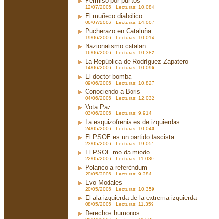
Permiso por puntos
12/07/2006 Lecturas: 10.084
El muñeco diabólico
06/07/2006 Lecturas: 14.007
Pucherazo en Cataluña
19/06/2006 Lecturas: 10.014
Nazionalismo catalán
16/06/2006 Lecturas: 10.382
La República de Rodríguez Zapatero
14/06/2006 Lecturas: 10.096
El doctor-bomba
09/06/2006 Lecturas: 10.827
Conociendo a Boris
04/06/2006 Lecturas: 12.032
Vota Paz
03/06/2006 Lecturas: 9.914
La esquizofrenia es de izquierdas
24/05/2006 Lecturas: 10.040
El PSOE es un partido fascista
23/05/2006 Lecturas: 19.051
El PSOE me da miedo
22/05/2006 Lecturas: 11.030
Polanco a referéndum
20/05/2006 Lecturas: 9.284
Evo Modales
20/05/2006 Lecturas: 10.359
El ala izquierda de la extrema izquierda
08/05/2006 Lecturas: 11.359
Derechos humonos