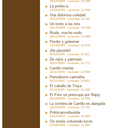
29/12/2005 Lecturas: 19.768
La profecía
27/12/2005 Lecturas: 12.898
Una dolorosa soledad
24/12/2005 Lecturas: 11.100
Un tonto a las tres
19/12/2005 Lecturas: 18.336
Ruido, mucho ruido
18/12/2005 Lecturas: 10.586
Perder y gobernar
13/12/2005 Lecturas: 10.479
¡No pasarán!
30/11/2005 Lecturas: 11.431
De rojos y patriotas
30/11/2005 Lecturas: 10.771
Carrillo miente
12/11/2005 Lecturas: 13.506
Periodismo carmelita
05/11/2005 Lecturas: 10.901
El caballo de Troya
01/11/2005 Lecturas: 12.205
El País se preocupa por Rajoy
26/10/2005 Lecturas: 10.555
La sombra de Carrillo es alargada
25/10/2005 Lecturas: 11.722
Politicamoribundia
23/10/2005 Lecturas: 10.655
Os estáis volviendo locos
22/10/2005 Lecturas: 11.083