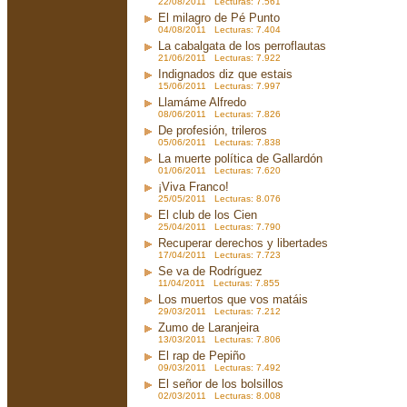
22/08/2011 Lecturas: 7.561
El milagro de Pé Punto
04/08/2011 Lecturas: 7.404
La cabalgata de los perroflautas
21/06/2011 Lecturas: 7.922
Indignados diz que estais
15/06/2011 Lecturas: 7.997
Llamáme Alfredo
08/06/2011 Lecturas: 7.826
De profesión, trileros
05/06/2011 Lecturas: 7.838
La muerte política de Gallardón
01/06/2011 Lecturas: 7.620
¡Viva Franco!
25/05/2011 Lecturas: 8.076
El club de los Cien
25/04/2011 Lecturas: 7.790
Recuperar derechos y libertades
17/04/2011 Lecturas: 7.723
Se va de Rodríguez
11/04/2011 Lecturas: 7.855
Los muertos que vos matáis
29/03/2011 Lecturas: 7.212
Zumo de Laranjeira
13/03/2011 Lecturas: 7.806
El rap de Pepiño
09/03/2011 Lecturas: 7.492
El señor de los bolsillos
02/03/2011 Lecturas: 8.008