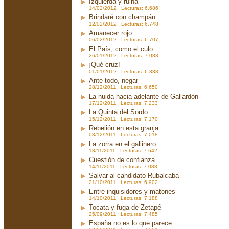
Izquierda y ruina
14/02/2012 Lecturas: 6.686
Brindaré con champán
12/02/2012 Lecturas: 6.748
Amanecer rojo
06/02/2012 Lecturas: 6.707
El País, como el culo
26/01/2012 Lecturas: 7.083
¡Qué cruz!
01/01/2012 Lecturas: 6.338
Ante todo, negar
28/12/2011 Lecturas: 6.650
La huida hacia adelante de Gallardón
17/12/2011 Lecturas: 7.233
La Quinta del Sordo
15/12/2011 Lecturas: 7.170
Rebelión en esta granja
03/12/2011 Lecturas: 7.018
La zorra en el gallinero
18/11/2011 Lecturas: 7.642
Cuestión de confianza
14/11/2011 Lecturas: 7.088
Salvar al candidato Rubalcaba
21/10/2011 Lecturas: 6.902
Entre inquisidores y matones
14/10/2011 Lecturas: 7.188
Tocata y fuga de Zetapé
25/09/2011 Lecturas: 7.485
España no es lo que parece