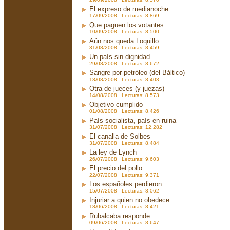
El expreso de medianoche
17/09/2008 Lecturas: 8.869
Que paguen los votantes
10/09/2008 Lecturas: 8.500
Aún nos queda Loquillo
31/08/2008 Lecturas: 8.459
Un país sin dignidad
29/08/2008 Lecturas: 8.672
Sangre por petróleo (del Báltico)
18/08/2008 Lecturas: 8.403
Otra de jueces (y juezas)
14/08/2008 Lecturas: 8.573
Objetivo cumplido
01/08/2008 Lecturas: 8.426
País socialista, país en ruina
31/07/2008 Lecturas: 12.282
El canalla de Solbes
31/07/2008 Lecturas: 8.484
La ley de Lynch
26/07/2008 Lecturas: 9.603
El precio del pollo
22/07/2008 Lecturas: 9.371
Los españoles perdieron
15/07/2008 Lecturas: 8.062
Injuriar a quien no obedece
18/06/2008 Lecturas: 8.421
Rubalcaba responde
09/06/2008 Lecturas: 8.647