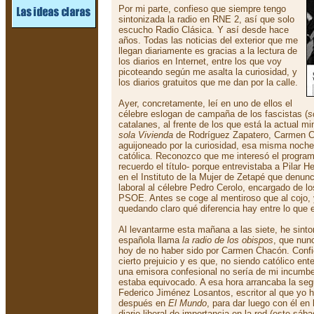
Por mi parte, confieso que siempre tengo
sintonizada la radio en RNE 2, así que solo
escucho Radio Clásica. Y así desde hace
años. Todas las noticias del exterior que me
llegan diariamente es gracias a la lectura de
los diarios en Internet, entre los que voy
picoteando según me asalta la curiosidad, y
los diarios gratuitos que me dan por la calle.
Ayer, concretamente, leí en uno de ellos el
célebre eslogan de campaña de los fascistas (
s
catalanes, al frente de los que está la actual mi
sola Vivienda
de Rodríguez Zapatero, Carmen C
aguijoneado por la curiosidad, esa misma noche
católica. Reconozco que me interesó el progra
recuerdo el título- porque entrevistaba a Pilar 
en el Instituto de la Mujer de Zetapé que denun
laboral al célebre Pedro Cerolo, encargado de l
PSOE. Antes se coge al mentiroso que al cojo,
quedando claro qué diferencia hay entre lo que e
Al levantarme esta mañana a las siete, he sinton
española llama
la radio de los obispos
, que nun
hoy de no haber sido por Carmen Chacón. Confi
cierto prejuicio y es que, no siendo católico en
una emisora confesional no sería de mi incumb
estaba equivocado. A esa hora arrancaba la se
Federico Jiménez Losantos, escritor al que yo 
después en
El Mundo
, para dar luego con él en 
diario liberal de importancia en la red (este sá