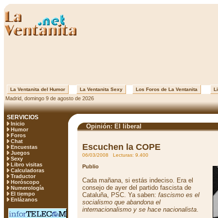
La Ventanita del Humor
La Ventanita Sexy
Los Foros de La Ventanita
Li
Madrid, domingo 9 de agosto de 2026
SERVICIOS
Inicio
Opinión: El liberal
Humor
Foros
Chat
Escuchen la COPE
Encuestas
Juegos
06/03/2008 Lecturas: 9.400
Sexy
Libro visitas
Publio
Calculadoras
Traductor
Cada mañana, si estás indeciso. Era el
Horóscopo
consejo de ayer del partido fascista de
Numerología
El tiempo
Cataluña, PSC. Ya saben:
fascismo es el
Enlázanos
socialismo que abandona el
internacionalismo y se hace nacionalista
.