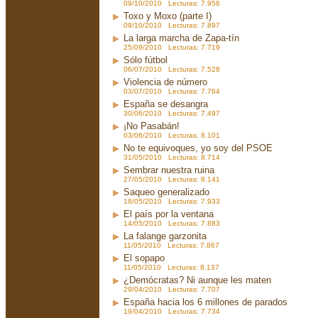
09/10/2010 Lecturas: 7.956
Toxo y Moxo (parte I)
09/10/2010 Lecturas: 7.897
La larga marcha de Zapa-tín
25/09/2010 Lecturas: 7.719
Sólo fútbol
06/07/2010 Lecturas: 7.528
Violencia de número
03/07/2010 Lecturas: 7.764
España se desangra
30/06/2010 Lecturas: 7.497
¡No Pasabán!
03/06/2010 Lecturas: 8.101
No te equivoques, yo soy del PSOE
31/05/2010 Lecturas: 8.714
Sembrar nuestra ruina
27/05/2010 Lecturas: 8.141
Saqueo generalizado
18/05/2010 Lecturas: 7.933
El país por la ventana
14/05/2010 Lecturas: 7.883
La falange garzonita
11/05/2010 Lecturas: 7.867
El sopapo
11/05/2010 Lecturas: 8.137
¿Demócratas? Ni aunque les maten
29/04/2010 Lecturas: 7.707
España hacia los 6 millones de parados
19/04/2010 Lecturas: 7.734