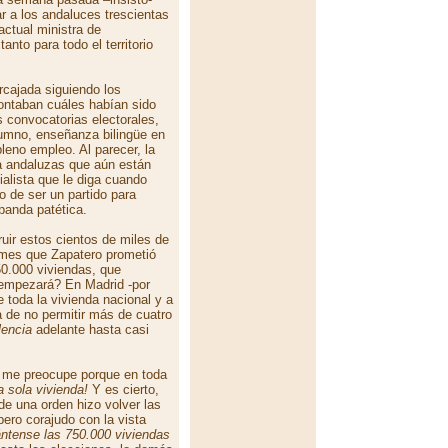
 a los andaluces trescientas
actual ministra de
anto para todo el territorio
rcajada siguiendo los
ontaban cuáles habían sido
 convocatorias electorales,
lumno, enseñanza bilingüe en
pleno empleo. Al parecer, la
a andaluzas que aún están
alista que le diga cuando
 de ser un partido para
 banda patética.
ir estos cientos de miles de
 mes que Zapatero prometió
50.000 viviendas, que
 empezará? En Madrid -por
 toda la vivienda nacional y a
a de no permitir más de cuatro
lencia
adelante hasta casi
o me preocupe porque en toda
a sola vivienda!
Y es cierto,
de una orden hizo volver las
pero corajudo con la vista
ántense las 750.000 viviendas