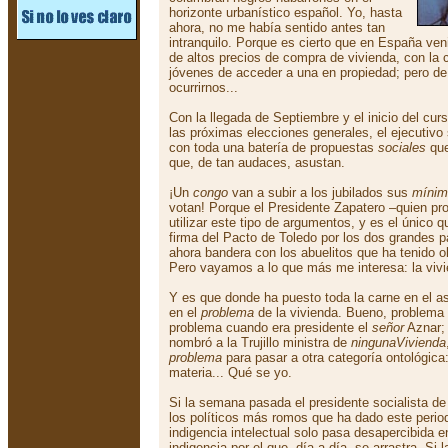
horizonte urbanístico español. Yo, hasta
ahora, no me había sentido antes tan
intranquilo. Porque es cierto que en España v
de altos precios de compra de vivienda, con la c
jóvenes de acceder a una en propiedad; pero de 
ocurrirnos...
Con la llegada de Septiembre y el inicio del cur
las próximas elecciones generales, el ejecutiv
con toda una batería de propuestas
sociales
que
que, de tan audaces, asustan.
¡Un
congo
van a subir a los jubilados sus
mínim
votan! Porque el Presidente Zapatero –quien pr
utilizar este tipo de argumentos, y es el único q
firma del Pacto de Toledo por los dos grandes p
ahora bandera con los abuelitos que ha tenido 
Pero vayamos a lo que más me interesa: la vivi
Y es que donde ha puesto toda la carne en el as
en el
problema
de la vivienda. Bueno, problema n
problema cuando era presidente el
señor
Aznar;
nombró a la Trujillo ministra de
ningunaVivienda
problema
para pasar a otra categoría ontológica
materia... Qué se yo.
Si la semana pasada el presidente socialista d
los políticos más romos que ha dado este peri
indigencia intelectual solo pasa desapercibida e
indigencia por el que, día a día, se arrastra- Si