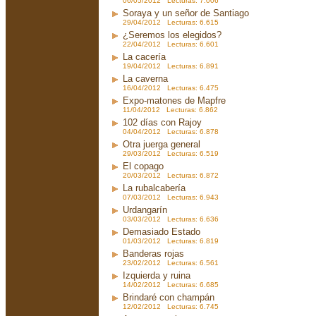
06/05/2012 Lecturas: 7.006
Soraya y un señor de Santiago
29/04/2012 Lecturas: 6.615
¿Seremos los elegidos?
22/04/2012 Lecturas: 6.601
La cacería
19/04/2012 Lecturas: 6.891
La caverna
16/04/2012 Lecturas: 6.475
Expo-matones de Mapfre
11/04/2012 Lecturas: 6.862
102 días con Rajoy
04/04/2012 Lecturas: 6.878
Otra juerga general
29/03/2012 Lecturas: 6.519
El copago
20/03/2012 Lecturas: 6.872
La rubalcabería
07/03/2012 Lecturas: 6.943
Urdangarín
03/03/2012 Lecturas: 6.636
Demasiado Estado
01/03/2012 Lecturas: 6.819
Banderas rojas
23/02/2012 Lecturas: 6.561
Izquierda y ruina
14/02/2012 Lecturas: 6.685
Brindaré con champán
12/02/2012 Lecturas: 6.745