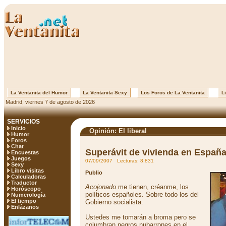
La Ventanita del Humor
La Ventanita Sexy
Los Foros de La Ventanita
Li
Madrid, viernes 7 de agosto de 2026
SERVICIOS
Inicio
Opinión: El liberal
Humor
Foros
Chat
Superávit de vivienda en Españ
Encuestas
Juegos
07/09/2007 Lecturas: 8.831
Sexy
Libro visitas
Publio
Calculadoras
Traductor
Acojonado
me tienen, créanme, los
Horóscopo
políticos españoles. Sobre todo los del
Numerología
El tiempo
Gobierno socialista.
Enlázanos
Ustedes me tomarán a broma pero se
columbran negros nubarrones en el