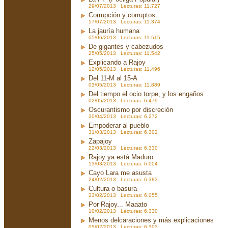
29/07/2013 Lecturas: 11.727
Corrupción y corruptos
17/07/2013 Lecturas: 11.374
La jauría humana
05/06/2013 Lecturas: 11.515
De gigantes y cabezudos
25/05/2013 Lecturas: 11.542
Explicando a Rajoy
12/05/2013 Lecturas: 11.496
Del 11-M al 15-A
03/05/2013 Lecturas: 11.889
Del tiempo el ocio torpe, y los engaños
02/05/2013 Lecturas: 6.479
Oscurantismo por discreción
20/04/2013 Lecturas: 6.272
Empoderar al pueblo
31/03/2013 Lecturas: 6.302
Zapajoy
22/03/2013 Lecturas: 6.330
Rajoy ya está Maduro
13/03/2013 Lecturas: 6.004
Cayo Lara me asusta
24/02/2013 Lecturas: 6.383
Cultura o basura
23/02/2013 Lecturas: 6.055
Por Rajoy... Maaato
10/02/2013 Lecturas: 6.330
Menos delcaraciones y más explicaciones
05/02/2013 Lecturas: 6.303