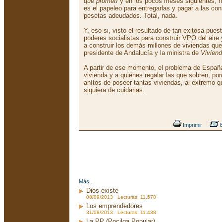
que prometí
y en los pocos meses siguientes, h
es el papeleo para entregarlas y pagar a las con
pesetas adeudados. Total, nada.
Y, eso si, visto el resultado de tan exitosa pu
poderes socialistas para construir VPO del aire 
a construir los demás millones de viviendas qu
presidente de Andalucía y la ministra de
Vivien
A partir de ese momento, el problema de Españ
vivienda y a quiénes regalar las que sobren, p
ahítos de poseer tantas viviendas, al extremo 
siquiera de cuidarlas.
Imprimir
E
Más...
Dios existe
08/09/2013 Lecturas: 11.578
Los emprendedores
31/08/2013 Lecturas: 11.438
La PP (Pocilga Popular)