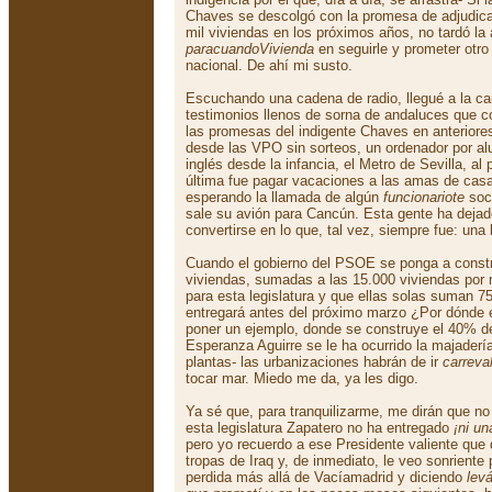
Chaves se descolgó con la promesa de adjudicar
mil viviendas en los próximos años, no tardó la 
paracuandoVivienda
en seguirle y prometer otro t
nacional. De ahí mi susto.
Escuchando una cadena de radio, llegué a la ca
testimonios llenos de sorna de andaluces que c
las promesas del indigente Chaves en anteriores
desde las VPO sin sorteos, un ordenador por a
inglés desde la infancia, el Metro de Sevilla, al 
última fue pagar vacaciones a las amas de cas
esperando la llamada de algún
funcionariote
soci
sale su avión para Cancún. Esta gente ha dejado
convertirse en lo que, tal vez, siempre fue: una
Cuando el gobierno del PSOE se ponga a constru
viviendas, sumadas a las 15.000 viviendas por
para esta legislatura y que ellas solas suman 7
entregará antes del próximo marzo ¿Por dónde
poner un ejemplo, donde se construye el 40% de
Esperanza Aguirre se le ha ocurrido la majaderí
plantas- las urbanizaciones habrán de ir
carreva
tocar mar. Miedo me da, ya les digo.
Ya sé que, para tranquilizarme, me dirán que n
esta legislatura Zapatero no ha entregado
¡ni un
pero yo recuerdo a ese Presidente valiente que 
tropas de Iraq y, de inmediato, le veo sonriente 
perdida más allá de Vacíamadrid y diciendo
lev