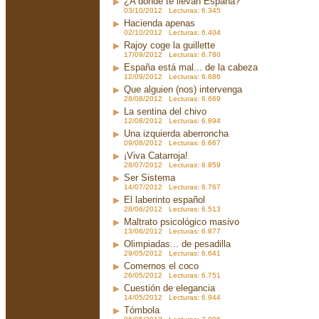
¿A dónde te llevan España?
03/10/2012 Lecturas: 6.345
Hacienda apenas
02/10/2012 Lecturas: 6.404
Rajoy coge la guillette
17/09/2012 Lecturas: 6.780
España está mal... de la cabeza
12/09/2012 Lecturas: 6.686
Que alguien (nos) intervenga
28/08/2012 Lecturas: 6.669
La sentina del chivo
12/08/2012 Lecturas: 6.894
Una izquierda aberroncha
09/08/2012 Lecturas: 6.667
¡Viva Catarroja!
28/07/2012 Lecturas: 6.859
Ser Sistema
14/07/2012 Lecturas: 6.767
El laberinto español
28/06/2012 Lecturas: 6.513
Maltrato psicológico masivo
13/06/2012 Lecturas: 6.877
Olimpiadas... de pesadilla
29/05/2012 Lecturas: 6.641
Comernos el coco
26/05/2012 Lecturas: 6.751
Cuestión de elegancia
14/05/2012 Lecturas: 6.944
Tómbola