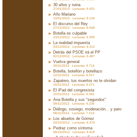
30 años y ruina
27/01/2013 Lecturas: 6.451
Año Mariano
10/01/2013 Lecturas: 6.134
El discurso del Rey
27/12/2012 Lecturas: 6.048
Botella es culpable
23/12/2012 Lecturas: 6.355
La realidad impuesta
03/12/2012 Lecturas: 6.312
Detrás del PSOE irá el PP
02/12/2012 Lecturas: 6.487
Vuelva general
26/11/2012 Lecturas: 6.714
Botella, botellón y botellazo
22/11/2012 Lecturas: 6.517
Zapatero, tus muertos no te olvidan
16/11/2012 Lecturas: 6.471
El iPad del congresista
10/11/2012 Lecturas: 6.391
Ana Botella y sus "segundos"
09/11/2012 Lecturas: 6.234
Diálogo, sosiego, moderación... y paro
06/11/2012 Lecturas: 7.214
Los abuelos de Gómez
24/10/2012 Lecturas: 6.374
Pedraz como síntoma
06/10/2012 Lecturas: 6.416