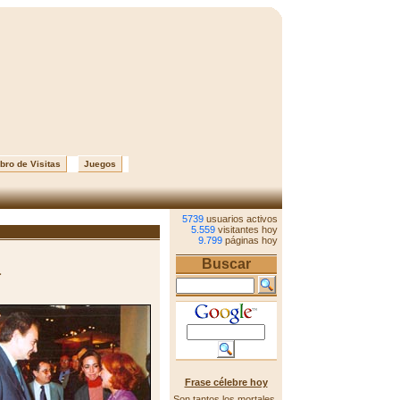
bro de Visitas
Juegos
5739
usuarios activos
5.559
visitantes hoy
9.799
páginas hoy
Buscar
a
Frase célebre hoy
Son tantos los mortales