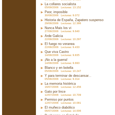
La collares socialista
05/09/2006 Lecturas: 13.152
Peor, imposible
30/08/2006 Lecturas: 9.072
Historia de España, Zapatero suspenso
29/08/2006 Lecturas: 12.386
Nunca Mais los vi
27/08/2006 Lecturas: 9.640
Arde Galicia
22/08/2006 Lecturas: 10.297
El fuego no veranea
22/08/2006 Lecturas: 9.433
Que viva Castro
14/08/2006 Lecturas: 9.835
¡No a la guerra!
14/08/2006 Lecturas: 9.693
Blanco y en botella
05/08/2006 Lecturas: 10.247
Y para terminar de descansar...
05/08/2006 Lecturas: 9.314
La memoria histérica
16/07/2006 Lecturas: 12.456
Gato por lince
12/07/2006 Lecturas: 10.709
Permiso por puntos
12/07/2006 Lecturas: 10.081
El muñeco diabólico
06/07/2006 Lecturas: 14.006