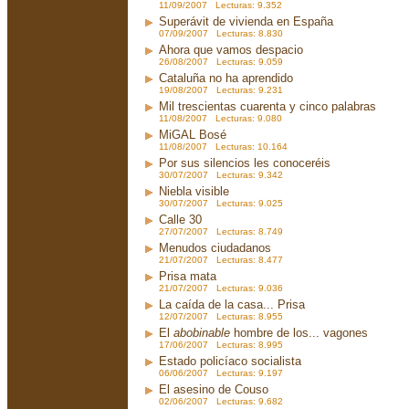
11/09/2007 Lecturas: 9.352
Superávit de vivienda en España
07/09/2007 Lecturas: 8.830
Ahora que vamos despacio
26/08/2007 Lecturas: 9.059
Cataluña no ha aprendido
19/08/2007 Lecturas: 9.231
Mil trescientas cuarenta y cinco palabras
11/08/2007 Lecturas: 9.080
MiGAL Bosé
11/08/2007 Lecturas: 10.164
Por sus silencios les conoceréis
30/07/2007 Lecturas: 9.342
Niebla visible
30/07/2007 Lecturas: 9.025
Calle 30
27/07/2007 Lecturas: 8.749
Menudos ciudadanos
21/07/2007 Lecturas: 8.477
Prisa mata
21/07/2007 Lecturas: 9.036
La caída de la casa... Prisa
12/07/2007 Lecturas: 8.955
El
abobinable
hombre de los... vagones
17/06/2007 Lecturas: 8.995
Estado policíaco socialista
06/06/2007 Lecturas: 9.197
El asesino de Couso
02/06/2007 Lecturas: 9.682