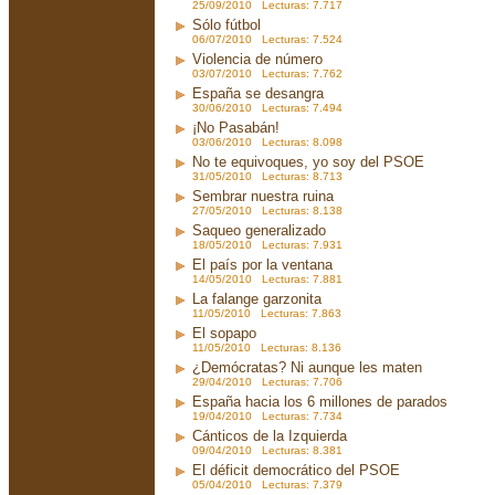
25/09/2010 Lecturas: 7.717
Sólo fútbol
06/07/2010 Lecturas: 7.524
Violencia de número
03/07/2010 Lecturas: 7.762
España se desangra
30/06/2010 Lecturas: 7.494
¡No Pasabán!
03/06/2010 Lecturas: 8.098
No te equivoques, yo soy del PSOE
31/05/2010 Lecturas: 8.713
Sembrar nuestra ruina
27/05/2010 Lecturas: 8.138
Saqueo generalizado
18/05/2010 Lecturas: 7.931
El país por la ventana
14/05/2010 Lecturas: 7.881
La falange garzonita
11/05/2010 Lecturas: 7.863
El sopapo
11/05/2010 Lecturas: 8.136
¿Demócratas? Ni aunque les maten
29/04/2010 Lecturas: 7.706
España hacia los 6 millones de parados
19/04/2010 Lecturas: 7.734
Cánticos de la Izquierda
09/04/2010 Lecturas: 8.381
El déficit democrático del PSOE
05/04/2010 Lecturas: 7.379