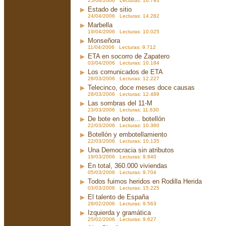
25/04/2006 Lecturas: 16.793
Estado de sitio
24/04/2006 Lecturas: 14.282
Marbella
19/04/2006 Lecturas: 10.025
Monseñora
11/04/2006 Lecturas: 9.712
ETA en socorro de Zapatero
03/04/2006 Lecturas: 10.184
Los comunicados de ETA
28/03/2006 Lecturas: 12.227
Telecinco, doce meses doce causas
28/03/2006 Lecturas: 12.489
Las sombras del 11-M
23/03/2006 Lecturas: 11.630
De bote en bote... botellón
22/03/2006 Lecturas: 10.360
Botellón y embotellamiento
22/03/2006 Lecturas: 10.135
Una Democracia sin atributos
19/03/2006 Lecturas: 9.840
En total, 360.000 viviendas
05/03/2006 Lecturas: 9.704
Todos fuimos heridos en Rodilla Herida
03/03/2006 Lecturas: 15.225
El talento de España
28/02/2006 Lecturas: 9.563
Izquierda y gramática
25/02/2006 Lecturas: 9.627