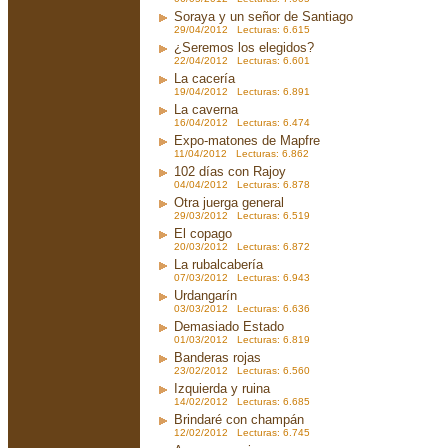
Soraya y un señor de Santiago
29/04/2012 Lecturas: 6.615
¿Seremos los elegidos?
22/04/2012 Lecturas: 6.601
La cacería
19/04/2012 Lecturas: 6.891
La caverna
16/04/2012 Lecturas: 6.474
Expo-matones de Mapfre
11/04/2012 Lecturas: 6.862
102 días con Rajoy
04/04/2012 Lecturas: 6.878
Otra juerga general
29/03/2012 Lecturas: 6.519
El copago
20/03/2012 Lecturas: 6.872
La rubalcabería
07/03/2012 Lecturas: 6.943
Urdangarín
03/03/2012 Lecturas: 6.636
Demasiado Estado
01/03/2012 Lecturas: 6.819
Banderas rojas
23/02/2012 Lecturas: 6.560
Izquierda y ruina
14/02/2012 Lecturas: 6.685
Brindaré con champán
12/02/2012 Lecturas: 6.745