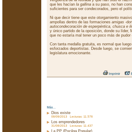
que les hacían
la gallina
a su paso, no han cons
suficientes para ser condecorados, pero el polít
Ni que decir tiene que este otorgamiento masiv
ampollas dentro de las formaciones
amigas
-don
autocondecoración de esperpéntica, chusca e il
y único partido de la oposición, donde su líder,
que no estaría mal tener un poco más de pudor e
Con tanta medalla gratuita, es normal que lueg
esforzados deportistas. Desde luego, se comien
legislatura emocionante.
Imprimir
E
Más...
Dios existe
08/09/2013 Lecturas: 11.576
Los emprendedores
31/08/2013 Lecturas: 11.437
La PP (Pocilga Popular)