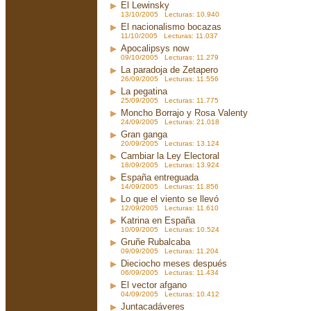
El Lewinsky
13/10/2005 Lecturas: 10.940
El nacionalismo bocazas
11/10/2005 Lecturas: 11.037
Apocalipsys now
09/10/2005 Lecturas: 11.279
La paradoja de Zetapero
26/09/2005 Lecturas: 11.556
La pegatina
25/09/2005 Lecturas: 11.775
Moncho Borrajo y Rosa Valenty
24/09/2005 Lecturas: 21.018
Gran ganga
20/09/2005 Lecturas: 13.124
Cambiar la Ley Electoral
18/09/2005 Lecturas: 13.924
España entreguada
14/09/2005 Lecturas: 11.856
Lo que el viento se llevó
12/09/2005 Lecturas: 11.610
Katrina en España
10/09/2005 Lecturas: 10.524
Gruñe Rubalcaba
09/09/2005 Lecturas: 11.204
Dieciocho meses después
06/09/2005 Lecturas: 11.434
El vector afgano
04/09/2005 Lecturas: 10.412
Juntacadáveres