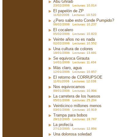
Abu Ghraib
23/02/2006 Lecturas: 10.014
El papelón de ZP
11/02/2006 Lecturas: 10.520
¿Pero sabe esto Conde Pumpido?
08/02/2006 Lecturas: 10.237
El cocalero
05/02/2006 Lecturas: 10.823
Veinte años no es nada
02/02/2006 Lecturas: 10.552
Una cultura de colores
18/01/2006 Lecturas: 13.691
Se equivoca Girauta
14/01/2006 Lecturas: 11.404
Más claro, agua
12/01/2006 Lecturas: 10.857
El retorno de CORRUPSOE
11/01/2006 Lecturas: 12.038
Nos equivocamos
09/01/2006 Lecturas: 10.994
La carretera de los huesos
05/01/2006 Lecturas: 25.204
Veinticinco millones menos
03/01/2006 Lecturas: 10.919
Trampa para bobos
29/12/2005 Lecturas: 19.767
La profecía
27/12/2005 Lecturas: 12.894
Una dolorosa soledad