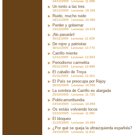
24/12/2005 Lecturas: 11.099
Un tonto a las tres
19/12/2005 Lecturas: 18.334
Ruido, mucho ruido
18/12/2005 Lecturas: 10.585
Perder y gobernar
13/12/2005 Lecturas: 10.476
¡No pasarán!
30/11/2005 Lecturas: 11.429
De rojos y patriotas
30/11/2005 Lecturas: 10.770
Carrillo miente
12/11/2005 Lecturas: 13.503
Periodismo carmelita
05/11/2005 Lecturas: 10.899
El caballo de Troya
01/11/2005 Lecturas: 12.201
El País se preocupa por Rajoy
26/10/2005 Lecturas: 10.550
La sombra de Carrillo es alargada
25/10/2005 Lecturas: 11.720
Politicamoribundia
23/10/2005 Lecturas: 10.650
Os estáis volviendo locos
22/10/2005 Lecturas: 11.082
El bloqueo
21/10/2005 Lecturas: 10.484
¿Por qué se queja la ultraizquierda española?
19/10/2005 Lecturas: 11.812