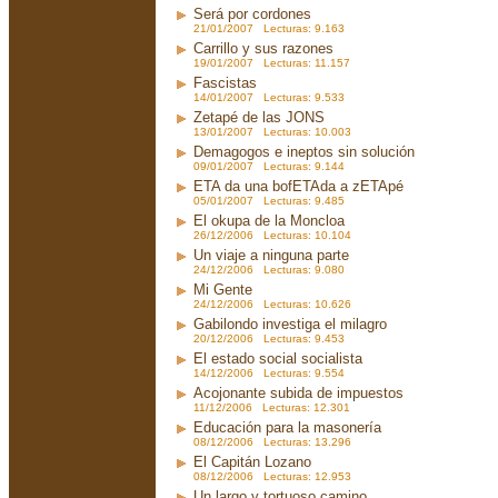
Será por cordones
21/01/2007 Lecturas: 9.163
Carrillo y sus razones
19/01/2007 Lecturas: 11.157
Fascistas
14/01/2007 Lecturas: 9.533
Zetapé de las JONS
13/01/2007 Lecturas: 10.003
Demagogos e ineptos sin solución
09/01/2007 Lecturas: 9.144
ETA da una bofETAda a zETApé
05/01/2007 Lecturas: 9.485
El okupa de la Moncloa
26/12/2006 Lecturas: 10.104
Un viaje a ninguna parte
24/12/2006 Lecturas: 9.080
Mi Gente
24/12/2006 Lecturas: 10.626
Gabilondo investiga el milagro
20/12/2006 Lecturas: 9.453
El estado social socialista
14/12/2006 Lecturas: 9.554
Acojonante subida de impuestos
11/12/2006 Lecturas: 12.301
Educación para la masonería
08/12/2006 Lecturas: 13.296
El Capitán Lozano
08/12/2006 Lecturas: 12.953
Un largo y tortuoso camino