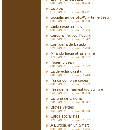
03/08/2009 Lecturas: 8.758
La piba
01/08/2009 Lecturas: 8.711
Socialismo de SICAV y tente tieso
30/07/2009 Lecturas: 8.628
Diplomacia sin tino
30/07/2009 Lecturas: 7.886
Cerco al Partido Popular
24/07/2009 Lecturas: 7.542
Carnicería de Estado
22/07/2009 Lecturas: 7.793
Mirando hacia atrás sin ira
17/07/2009 Lecturas: 8.027
Pasen y vean
08/07/2009 Lecturas: 7.852
La derecha cainita
03/07/2009 Lecturas: 7.743
Puños como verdades
03/07/2009 Lecturas: 7.802
Presidente, has estado cumbre
24/06/2009 Lecturas: 8.583
La roña de Garoña
23/06/2009 Lecturas: 8.047
Brotes verdes
15/06/2009 Lecturas: 8.093
Caros socialistas
12/06/2009 Lecturas: 7.577
A Europa, en un Smart
09/06/2009 Lecturas: 7.795