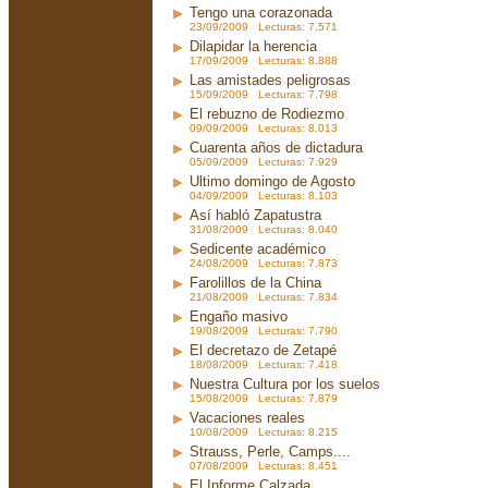
Tengo una corazonada
23/09/2009 Lecturas: 7.571
Dilapidar la herencia
17/09/2009 Lecturas: 8.888
Las amistades peligrosas
15/09/2009 Lecturas: 7.798
El rebuzno de Rodiezmo
09/09/2009 Lecturas: 8.013
Cuarenta años de dictadura
05/09/2009 Lecturas: 7.929
Ultimo domingo de Agosto
04/09/2009 Lecturas: 8.103
Así habló Zapatustra
31/08/2009 Lecturas: 8.040
Sedicente académico
24/08/2009 Lecturas: 7.873
Farolillos de la China
21/08/2009 Lecturas: 7.834
Engaño masivo
19/08/2009 Lecturas: 7.790
El decretazo de Zetapé
18/08/2009 Lecturas: 7.418
Nuestra Cultura por los suelos
15/08/2009 Lecturas: 7.879
Vacaciones reales
10/08/2009 Lecturas: 8.215
Strauss, Perle, Camps....
07/08/2009 Lecturas: 8.451
El Informe Calzada