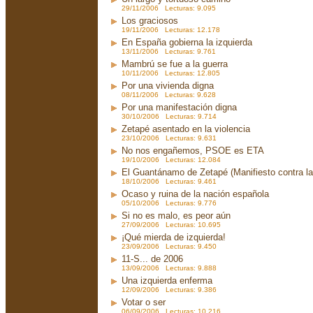
29/11/2006 Lecturas: 9.095
Los graciosos
19/11/2006 Lecturas: 12.178
En España gobierna la izquierda
13/11/2006 Lecturas: 9.761
Mambrú se fue a la guerra
10/11/2006 Lecturas: 12.805
Por una vivienda digna
08/11/2006 Lecturas: 9.628
Por una manifestación digna
30/10/2006 Lecturas: 9.714
Zetapé asentado en la violencia
23/10/2006 Lecturas: 9.631
No nos engañemos, PSOE es ETA
19/10/2006 Lecturas: 12.084
El Guantánamo de Zetapé (Manifiesto contra la 
18/10/2006 Lecturas: 9.461
Ocaso y ruina de la nación española
05/10/2006 Lecturas: 9.776
Si no es malo, es peor aún
27/09/2006 Lecturas: 10.695
¡Qué mierda de izquierda!
23/09/2006 Lecturas: 9.450
11-S... de 2006
13/09/2006 Lecturas: 9.888
Una izquierda enferma
12/09/2006 Lecturas: 9.386
Votar o ser
06/09/2006 Lecturas: 10.216