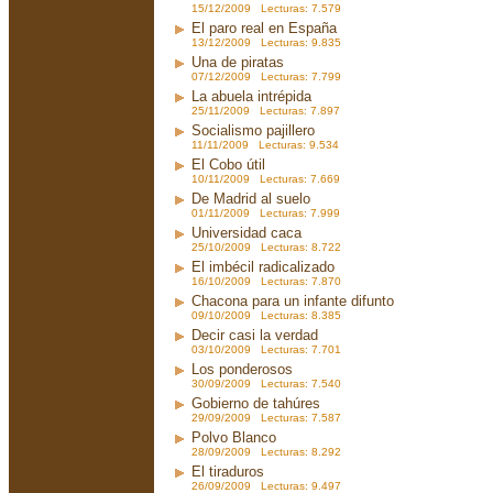
15/12/2009 Lecturas: 7.579
El paro real en España
13/12/2009 Lecturas: 9.835
Una de piratas
07/12/2009 Lecturas: 7.799
La abuela intrépida
25/11/2009 Lecturas: 7.897
Socialismo pajillero
11/11/2009 Lecturas: 9.534
El Cobo útil
10/11/2009 Lecturas: 7.669
De Madrid al suelo
01/11/2009 Lecturas: 7.999
Universidad caca
25/10/2009 Lecturas: 8.722
El imbécil radicalizado
16/10/2009 Lecturas: 7.870
Chacona para un infante difunto
09/10/2009 Lecturas: 8.385
Decir casi la verdad
03/10/2009 Lecturas: 7.701
Los ponderosos
30/09/2009 Lecturas: 7.540
Gobierno de tahúres
29/09/2009 Lecturas: 7.587
Polvo Blanco
28/09/2009 Lecturas: 8.292
El tiraduros
26/09/2009 Lecturas: 9.497