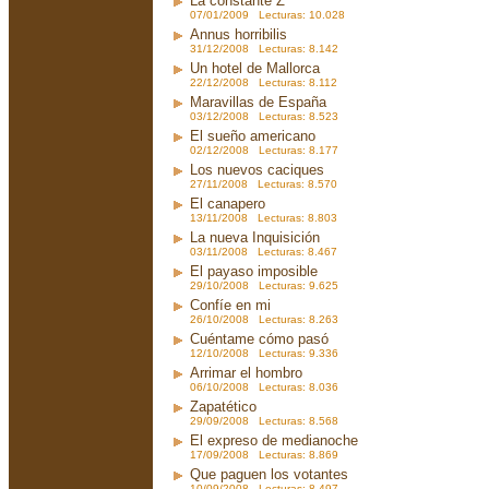
La constante Z
07/01/2009 Lecturas: 10.028
Annus horribilis
31/12/2008 Lecturas: 8.142
Un hotel de Mallorca
22/12/2008 Lecturas: 8.112
Maravillas de España
03/12/2008 Lecturas: 8.523
El sueño americano
02/12/2008 Lecturas: 8.177
Los nuevos caciques
27/11/2008 Lecturas: 8.570
El canapero
13/11/2008 Lecturas: 8.803
La nueva Inquisición
03/11/2008 Lecturas: 8.467
El payaso imposible
29/10/2008 Lecturas: 9.625
Confíe en mi
26/10/2008 Lecturas: 8.263
Cuéntame cómo pasó
12/10/2008 Lecturas: 9.336
Arrimar el hombro
06/10/2008 Lecturas: 8.036
Zapatético
29/09/2008 Lecturas: 8.568
El expreso de medianoche
17/09/2008 Lecturas: 8.869
Que paguen los votantes
10/09/2008 Lecturas: 8.497