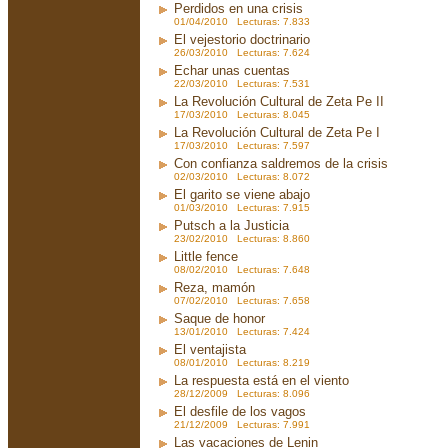
Perdidos en una crisis
01/04/2010 Lecturas: 7.833
El vejestorio doctrinario
26/03/2010 Lecturas: 7.624
Echar unas cuentas
22/03/2010 Lecturas: 7.531
La Revolución Cultural de Zeta Pe II
17/03/2010 Lecturas: 8.045
La Revolución Cultural de Zeta Pe I
17/03/2010 Lecturas: 7.597
Con confianza saldremos de la crisis
02/03/2010 Lecturas: 8.072
El garito se viene abajo
01/03/2010 Lecturas: 7.915
Putsch a la Justicia
23/02/2010 Lecturas: 8.860
Little fence
08/02/2010 Lecturas: 7.648
Reza, mamón
07/02/2010 Lecturas: 7.658
Saque de honor
13/01/2010 Lecturas: 7.424
El ventajista
08/01/2010 Lecturas: 8.219
La respuesta está en el viento
28/12/2009 Lecturas: 8.096
El desfile de los vagos
21/12/2009 Lecturas: 7.991
Las vacaciones de Lenin