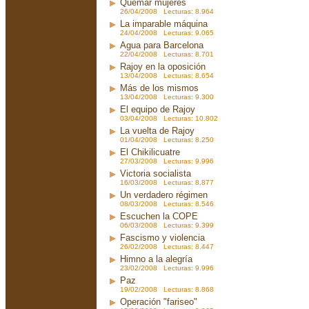
Quemar mujeres
26/04/2008 Lecturas: 8.964
La imparable máquina
24/04/2008 Lecturas: 9.065
Agua para Barcelona
22/04/2008 Lecturas: 8.701
Rajoy en la oposición
13/04/2008 Lecturas: 8.654
Más de los mismos
13/04/2008 Lecturas: 9.300
El equipo de Rajoy
03/04/2008 Lecturas: 10.802
La vuelta de Rajoy
01/04/2008 Lecturas: 8.250
El Chikilicuatre
27/03/2008 Lecturas: 9.996
Victoria socialista
16/03/2008 Lecturas: 8.877
Un verdadero régimen
08/03/2008 Lecturas: 8.546
Escuchen la COPE
06/03/2008 Lecturas: 9.399
Fascismo y violencia
26/02/2008 Lecturas: 8.447
Himno a la alegría
23/02/2008 Lecturas: 9.996
Paz
19/02/2008 Lecturas: 8.868
Operación "fariseo"