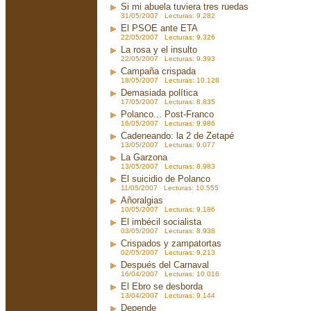
Si mi abuela tuviera tres ruedas
31/05/2007 Lecturas: 9.282
El PSOE ante ETA
22/05/2007 Lecturas: 9.326
La rosa y el insulto
22/05/2007 Lecturas: 9.393
Campaña crispada
18/05/2007 Lecturas: 10.128
Demasiada política
17/05/2007 Lecturas: 8.835
Polanco... Post-Franco
16/05/2007 Lecturas: 9.986
Cadeneando: la 2 de Zetapé
13/05/2007 Lecturas: 9.077
La Garzona
13/05/2007 Lecturas: 8.983
El suicidio de Polanco
11/05/2007 Lecturas: 10.555
Añoralgias
10/05/2007 Lecturas: 9.186
El imbécil socialista
03/05/2007 Lecturas: 8.938
Crispados y zampatortas
02/05/2007 Lecturas: 9.213
Después del Carnaval
16/04/2007 Lecturas: 10.016
El Ebro se desborda
13/04/2007 Lecturas: 9.144
Depende