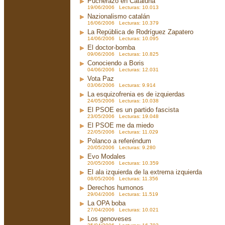
Pucherazo en Cataluña
19/06/2006 Lecturas: 10.013
Nazionalismo catalán
16/06/2006 Lecturas: 10.379
La República de Rodríguez Zapatero
14/06/2006 Lecturas: 10.095
El doctor-bomba
09/06/2006 Lecturas: 10.825
Conociendo a Boris
04/06/2006 Lecturas: 12.031
Vota Paz
03/06/2006 Lecturas: 9.914
La esquizofrenia es de izquierdas
24/05/2006 Lecturas: 10.038
El PSOE es un partido fascista
23/05/2006 Lecturas: 19.048
El PSOE me da miedo
22/05/2006 Lecturas: 11.029
Polanco a referéndum
20/05/2006 Lecturas: 9.280
Evo Modales
20/05/2006 Lecturas: 10.359
El ala izquierda de la extrema izquierda
08/05/2006 Lecturas: 11.356
Derechos humonos
29/04/2006 Lecturas: 11.519
La OPA boba
27/04/2006 Lecturas: 10.021
Los genoveses