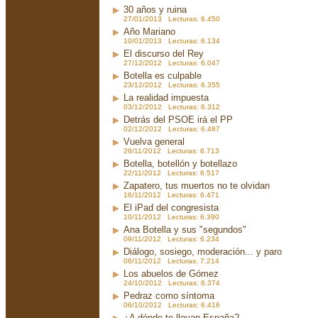
30 años y ruina
27/01/2013 Lecturas: 6.450
Año Mariano
10/01/2013 Lecturas: 6.134
El discurso del Rey
27/12/2012 Lecturas: 6.047
Botella es culpable
23/12/2012 Lecturas: 6.355
La realidad impuesta
03/12/2012 Lecturas: 6.312
Detrás del PSOE irá el PP
02/12/2012 Lecturas: 6.487
Vuelva general
26/11/2012 Lecturas: 6.713
Botella, botellón y botellazo
22/11/2012 Lecturas: 6.517
Zapatero, tus muertos no te olvidan
16/11/2012 Lecturas: 6.471
El iPad del congresista
10/11/2012 Lecturas: 6.390
Ana Botella y sus "segundos"
09/11/2012 Lecturas: 6.234
Diálogo, sosiego, moderación... y paro
06/11/2012 Lecturas: 7.214
Los abuelos de Gómez
24/10/2012 Lecturas: 6.374
Pedraz como síntoma
06/10/2012 Lecturas: 6.416
¿A dónde te llevan España?