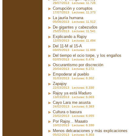
29/07/2013 Lecturas: 11.726
Corrupción y corruptos
17/07/2013 Lecturas: 11.373
La jauría humana
05/06/2013 Lecturas: 11.512
De gigantes y cabezudos
25/05/2013 Lecturas: 11.541
Explicando a Rajoy
12/05/2013 Lecturas: 11.494
Del 11-M al 15-A
03/05/2013 Lecturas: 11.888
Del tiempo el ocio torpe, y los engaños
02/05/2013 Lecturas: 6.478
Oscurantismo por discreción
20/04/2013 Lecturas: 6.272
Empoderar al pueblo
31/03/2013 Lecturas: 6.302
Zapajoy
22/03/2013 Lecturas: 6.330
Rajoy ya está Maduro
13/03/2013 Lecturas: 6.003
Cayo Lara me asusta
24/02/2013 Lecturas: 6.383
Cultura o basura
23/02/2013 Lecturas: 6.055
Por Rajoy... Maaato
10/02/2013 Lecturas: 6.330
Menos delcaraciones y más explicaciones
05/02/2013 Lecturas: 6.303