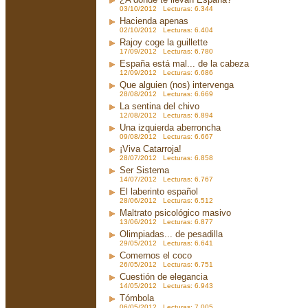
03/10/2012 Lecturas: 6.344
Hacienda apenas
02/10/2012 Lecturas: 6.404
Rajoy coge la guillette
17/09/2012 Lecturas: 6.780
España está mal... de la cabeza
12/09/2012 Lecturas: 6.686
Que alguien (nos) intervenga
28/08/2012 Lecturas: 6.669
La sentina del chivo
12/08/2012 Lecturas: 6.894
Una izquierda aberroncha
09/08/2012 Lecturas: 6.667
¡Viva Catarroja!
28/07/2012 Lecturas: 6.858
Ser Sistema
14/07/2012 Lecturas: 6.767
El laberinto español
28/06/2012 Lecturas: 6.512
Maltrato psicológico masivo
13/06/2012 Lecturas: 6.877
Olimpiadas... de pesadilla
29/05/2012 Lecturas: 6.641
Comernos el coco
26/05/2012 Lecturas: 6.751
Cuestión de elegancia
14/05/2012 Lecturas: 6.943
Tómbola
06/05/2012 Lecturas: 7.005