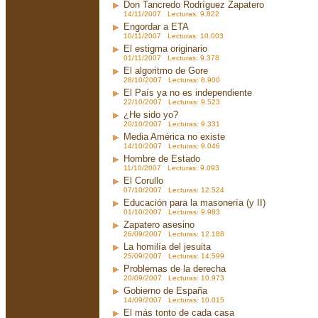
Don Tancredo Rodríguez Zapatero
14/11/2007 Lecturas: 9.822
Engordar a ETA
10/11/2007 Lecturas: 10.003
El estigma originario
01/11/2007 Lecturas: 9.378
El algoritmo de Gore
28/10/2007 Lecturas: 8.900
El País ya no es independiente
22/10/2007 Lecturas: 9.523
¿He sido yo?
20/10/2007 Lecturas: 9.331
Media América no existe
14/10/2007 Lecturas: 9.046
Hombre de Estado
11/10/2007 Lecturas: 9.093
El Corullo
07/10/2007 Lecturas: 12.524
Educación para la masonería (y II)
01/10/2007 Lecturas: 9.983
Zapatero asesino
26/09/2007 Lecturas: 12.188
La homilía del jesuita
25/09/2007 Lecturas: 14.599
Problemas de la derecha
20/09/2007 Lecturas: 10.973
Gobierno de España
14/09/2007 Lecturas: 10.015
El más tonto de cada casa