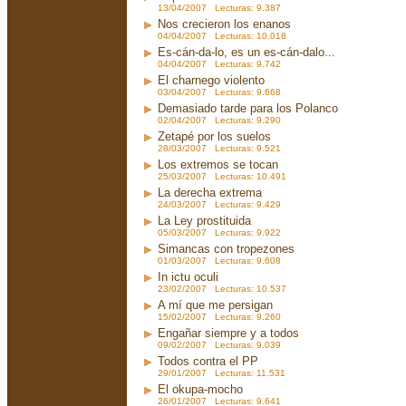
13/04/2007 Lecturas: 9.387
Nos crecieron los enanos
04/04/2007 Lecturas: 10.018
Es-cán-da-lo, es un es-cán-dalo...
04/04/2007 Lecturas: 9.742
El charnego violento
03/04/2007 Lecturas: 9.668
Demasiado tarde para los Polanco
02/04/2007 Lecturas: 9.290
Zetapé por los suelos
28/03/2007 Lecturas: 9.521
Los extremos se tocan
25/03/2007 Lecturas: 10.491
La derecha extrema
24/03/2007 Lecturas: 9.429
La Ley prostituida
05/03/2007 Lecturas: 9.922
Simancas con tropezones
01/03/2007 Lecturas: 9.608
In ictu oculi
23/02/2007 Lecturas: 10.537
A mí que me persigan
15/02/2007 Lecturas: 9.260
Engañar siempre y a todos
09/02/2007 Lecturas: 9.039
Todos contra el PP
29/01/2007 Lecturas: 11.531
El okupa-mocho
26/01/2007 Lecturas: 9.641