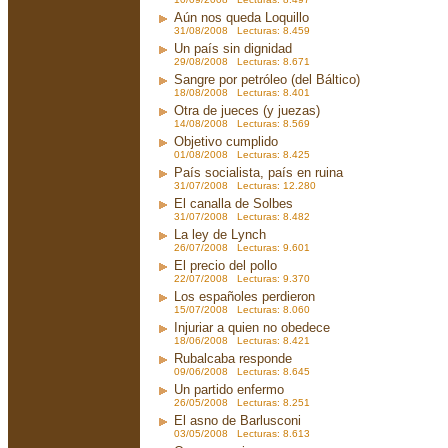
Aún nos queda Loquillo
31/08/2008 Lecturas: 8.459
Un país sin dignidad
29/08/2008 Lecturas: 8.671
Sangre por petróleo (del Báltico)
18/08/2008 Lecturas: 8.401
Otra de jueces (y juezas)
14/08/2008 Lecturas: 8.569
Objetivo cumplido
01/08/2008 Lecturas: 8.425
País socialista, país en ruina
31/07/2008 Lecturas: 12.280
El canalla de Solbes
31/07/2008 Lecturas: 8.482
La ley de Lynch
26/07/2008 Lecturas: 9.601
El precio del pollo
22/07/2008 Lecturas: 9.370
Los españoles perdieron
15/07/2008 Lecturas: 8.060
Injuriar a quien no obedece
18/06/2008 Lecturas: 8.421
Rubalcaba responde
09/06/2008 Lecturas: 8.645
Un partido enfermo
26/05/2008 Lecturas: 8.251
El asno de Barlusconi
03/05/2008 Lecturas: 8.613