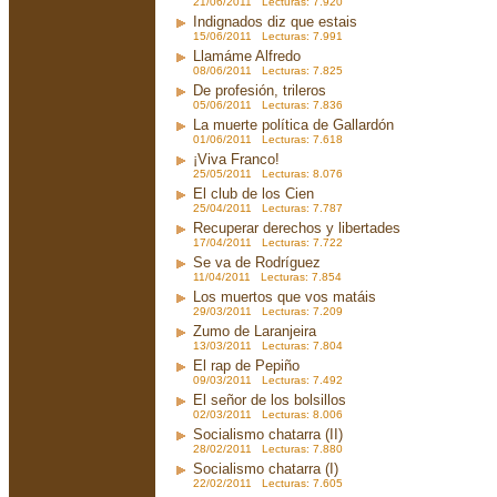
21/06/2011 Lecturas: 7.920
Indignados diz que estais
15/06/2011 Lecturas: 7.991
Llamáme Alfredo
08/06/2011 Lecturas: 7.825
De profesión, trileros
05/06/2011 Lecturas: 7.836
La muerte política de Gallardón
01/06/2011 Lecturas: 7.618
¡Viva Franco!
25/05/2011 Lecturas: 8.076
El club de los Cien
25/04/2011 Lecturas: 7.787
Recuperar derechos y libertades
17/04/2011 Lecturas: 7.722
Se va de Rodríguez
11/04/2011 Lecturas: 7.854
Los muertos que vos matáis
29/03/2011 Lecturas: 7.209
Zumo de Laranjeira
13/03/2011 Lecturas: 7.804
El rap de Pepiño
09/03/2011 Lecturas: 7.492
El señor de los bolsillos
02/03/2011 Lecturas: 8.006
Socialismo chatarra (II)
28/02/2011 Lecturas: 7.880
Socialismo chatarra (I)
22/02/2011 Lecturas: 7.605