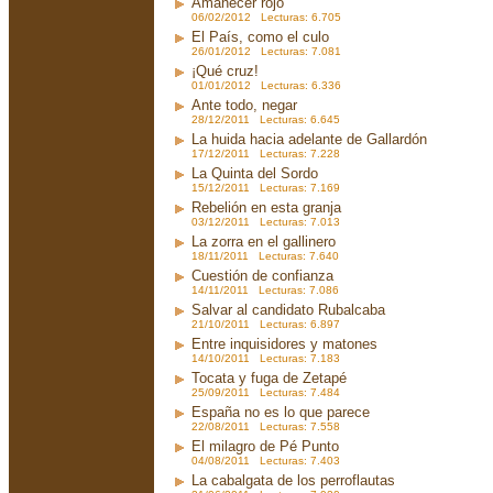
Amanecer rojo
06/02/2012 Lecturas: 6.705
El País, como el culo
26/01/2012 Lecturas: 7.081
¡Qué cruz!
01/01/2012 Lecturas: 6.336
Ante todo, negar
28/12/2011 Lecturas: 6.645
La huida hacia adelante de Gallardón
17/12/2011 Lecturas: 7.228
La Quinta del Sordo
15/12/2011 Lecturas: 7.169
Rebelión en esta granja
03/12/2011 Lecturas: 7.013
La zorra en el gallinero
18/11/2011 Lecturas: 7.640
Cuestión de confianza
14/11/2011 Lecturas: 7.086
Salvar al candidato Rubalcaba
21/10/2011 Lecturas: 6.897
Entre inquisidores y matones
14/10/2011 Lecturas: 7.183
Tocata y fuga de Zetapé
25/09/2011 Lecturas: 7.484
España no es lo que parece
22/08/2011 Lecturas: 7.558
El milagro de Pé Punto
04/08/2011 Lecturas: 7.403
La cabalgata de los perroflautas