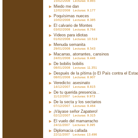
15/02/2008 Lecturas: 9.865
Miedo me dan
12/02/2008 Lecturas: 9.177
Poquísimas nueces
10/02/2008 Lecturas: 8.385
El calvario de Montes
03/02/2008 Lecturas: 8.764
Videos para idiotas
01/02/2008 Lecturas: 10.519
Menuda semanita
29/01/2008 Lecturas: 8.543
Macarras, atorrantes, cansinos
24/01/2008 Lecturas: 9.446
De bobilis bobilis
08/01/2008 Lecturas: 11.351
Después de la pítima (o El País contra el Est
08/01/2008 Lecturas: 8.907
Veredicto: asesinato
14/12/2007 Lecturas: 8.815
De tu querida presencia...
11/12/2007 Lecturas: 9.973
De la secta y los sectarios
07/12/2007 Lecturas: 9.464
¡Váyase señor Zapatero!
02/12/2007 Lecturas: 9.315
El vuelo del mamarracho
24/11/2007 Lecturas: 9.395
Diplomacia callada
22/11/2007 Lecturas: 13.496