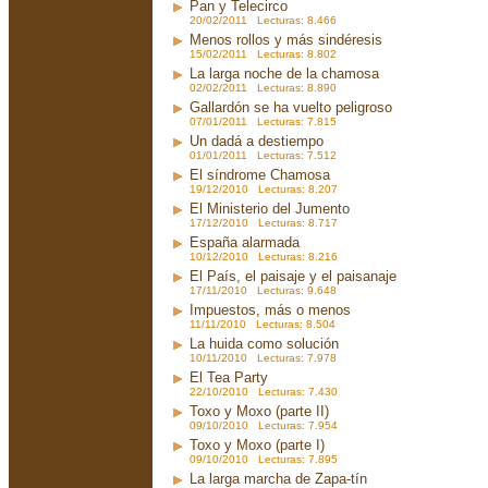
Pan y Telecirco
20/02/2011 Lecturas: 8.466
Menos rollos y más sindéresis
15/02/2011 Lecturas: 8.802
La larga noche de la chamosa
02/02/2011 Lecturas: 8.890
Gallardón se ha vuelto peligroso
07/01/2011 Lecturas: 7.815
Un dadá a destiempo
01/01/2011 Lecturas: 7.512
El síndrome Chamosa
19/12/2010 Lecturas: 8.207
El Ministerio del Jumento
17/12/2010 Lecturas: 8.717
España alarmada
10/12/2010 Lecturas: 8.216
El País, el paisaje y el paisanaje
17/11/2010 Lecturas: 9.648
Impuestos, más o menos
11/11/2010 Lecturas: 8.504
La huida como solución
10/11/2010 Lecturas: 7.978
El Tea Party
22/10/2010 Lecturas: 7.430
Toxo y Moxo (parte II)
09/10/2010 Lecturas: 7.954
Toxo y Moxo (parte I)
09/10/2010 Lecturas: 7.895
La larga marcha de Zapa-tín