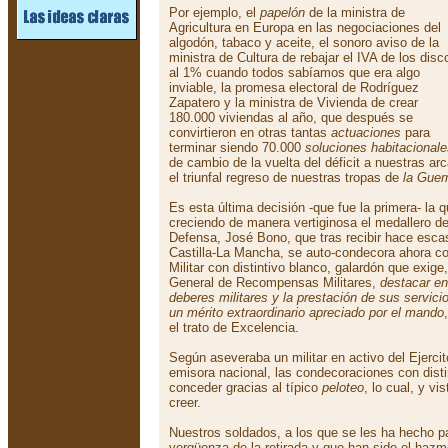
Por ejemplo, el
papelón
de la ministra de
Agricultura en Europa en las negociaciones del
algodón, tabaco y aceite, el sonoro aviso de la
ministra de Cultura de rebajar el IVA de los disc
al 1% cuando todos sabíamos que era algo
inviable, la promesa electoral de Rodríguez
Zapatero y la ministra de Vivienda de crear
180.000 viviendas al año, que después se
convirtieron en otras tantas
actuaciones
para
terminar siendo 70.000
soluciones habitacional
de cambio de la vuelta del déficit a nuestras arc
el triunfal regreso de nuestras tropas de
la Guer
Es esta última decisión -que fue la primera- la 
creciendo de manera vertiginosa el medallero de
Defensa, José Bono, que tras recibir hace esca
Castilla-La Mancha, se auto-condecora ahora co
Militar con distintivo blanco, galardón que exig
General de Recompensas Militares,
destacar en
deberes militares y la prestación de sus servic
un mérito extraordinario apreciado por el mando
el trato de Excelencia.
Según aseveraba un militar en activo del Ejerc
emisora nacional, las condecoraciones con disti
conceder gracias al típico
peloteo
, lo cual, y vis
creer.
Nuestros soldados, a los que se les ha hecho pa
vergüenza de la retirada y que han sido el hazme