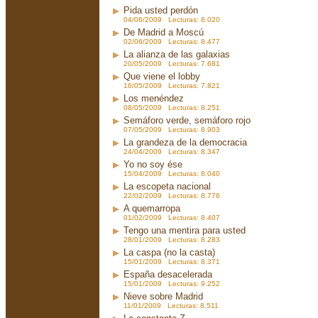
Pida usted perdón
04/06/2009 Lecturas: 8.020
De Madrid a Moscú
02/06/2009 Lecturas: 8.477
La alianza de las galaxias
20/05/2009 Lecturas: 7.681
Que viene el lobby
16/05/2009 Lecturas: 7.821
Los menéndez
08/05/2009 Lecturas: 8.251
Semáforo verde, semáforo rojo
07/05/2009 Lecturas: 8.903
La grandeza de la democracia
24/04/2009 Lecturas: 8.347
Yo no soy ése
15/04/2009 Lecturas: 8.040
La escopeta nacional
22/02/2009 Lecturas: 8.776
A quemarropa
01/02/2009 Lecturas: 8.407
Tengo una mentira para usted
28/01/2009 Lecturas: 8.283
La caspa (no la casta)
15/01/2009 Lecturas: 8.371
España desacelerada
15/01/2009 Lecturas: 9.252
Nieve sobre Madrid
11/01/2009 Lecturas: 8.511